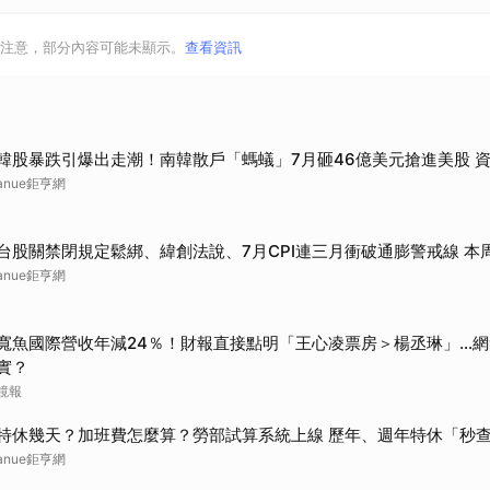
注意，部分內容可能未顯示。
查看資訊
韓股暴跌引爆出走潮！南韓散戶「螞蟻」7月砸46億美元搶進美股 
anue鉅亨網
台股關禁閉規定鬆綁、緯創法說、7月CPI連三月衝破通膨警戒線 本
anue鉅亨網
寬魚國際營收年減24％！財報直接點明「王心凌票房＞楊丞琳」…
實？
鏡報
特休幾天？加班費怎麼算？勞部試算系統上線 歷年、週年特休「秒
anue鉅亨網