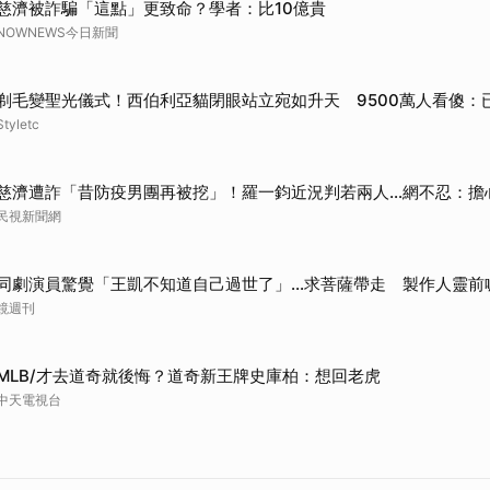
慈濟被詐騙「這點」更致命？學者：比10億貴
取消
NOWNEWS今日新聞
剃毛變聖光儀式！西伯利亞貓閉眼站立宛如升天 9500萬人看傻：
Styletc
慈濟遭詐「昔防疫男團再被挖」！羅一鈞近況判若兩人…網不忍：擔
民視新聞網
同劇演員驚覺「王凱不知道自己過世了」...求菩薩帶走 製作人靈前
鏡週刊
MLB/才去道奇就後悔？道奇新王牌史庫柏：想回老虎
中天電視台