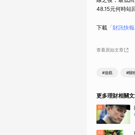
48.15元何時
下載
「財訊快報
查看原始文章
#遊戲
#關
更多理財相關文
01
02