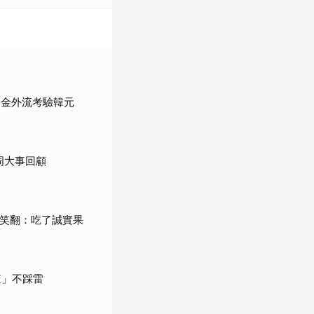
資金外流考驗韓元
周大事回顧
網笑翻：吃了誠實果
查」不踩雷