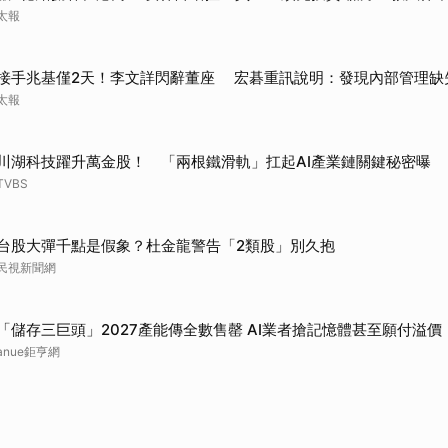
太報
接手兆基僅2天！李文詳閃辭董座 宏碁重訊說明：發現內部管理缺
太報
川湖科技躍升萬金股！ 「兩根鐵滑軌」扛起AI產業鏈關鍵秘密曝
TVBS
台股大彈千點是假象？杜金龍警告「2類股」別久抱
民視新聞網
「儲存三巨頭」2027產能傳全數售罄 AI業者搶記憶體甚至願付溢價
anue鉅亨網