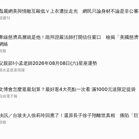
豔麗網美與情敵互毆低Ｖ上衣遭扯走光 網民只論身材不論是非公審
鏡週刊
牽線慈濟高層就是他！跪拜證嚴法師打開信任窗口 檢揭「美國慈濟
網絡
鏡報
父親節!小孟老師2026年08月08日(六)星座運勢
清水孟星座塔羅
文博會怎麼逛最划算？最好逛4大亮點一次看 滿1000元送限定提袋
自由電子報
快訊／台玻夫人徐莉玲回應了！還原長子徐子翔離世真相 痛陷「巨
鏡報