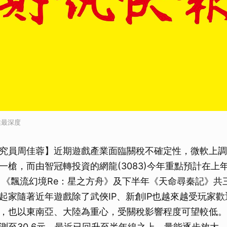
業最深度
究員周佳蓉】近期遊戲產業面臨關稅不確定性，微軟上調全
一槍，而由智冠轉投資的網龍(3083)今年重點預計在上
、《飄流幻境Re：星之方舟》及下半年《天命尋秦記》共
起家隨著近年遊戲除了武俠IP、新創IP也越來越受玩家
，也以東南亞、大陸為重心，受關稅影響程度可望較低。
測至30.6元，最近已回升至半年線之上，量能逐步放大