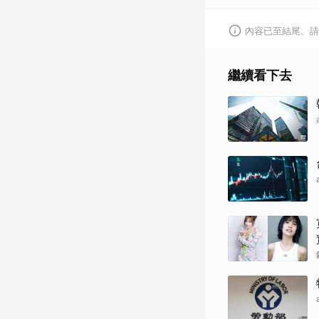
內容已至結尾。請
繼續看下去