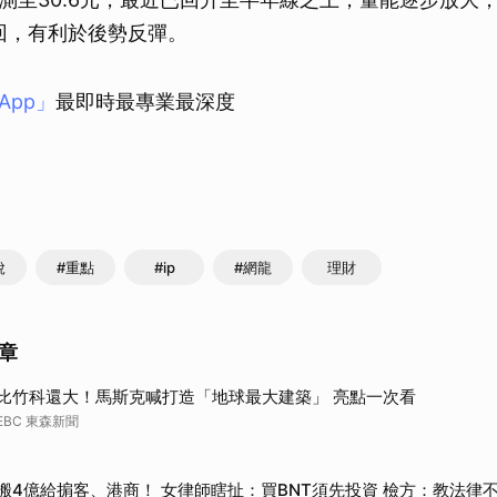
站回，有利於後勢反彈。
App」
最即時最專業最深度
稅
#重點
#ip
#網龍
理財
章
比竹科還大！馬斯克喊打造「地球最大建築」 亮點一次看
EBC 東森新聞
搬4億給掮客、港商！ 女律師瞎扯：買BNT須先投資 檢方：教法律