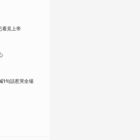
已看見上帝
心
喊1句話惹哭全場