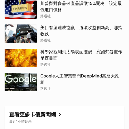
川普擬對多晶矽產品課徵15%關稅 設定最
低進口價格
路透社
美伊有望達成協議 道瓊收盤創新高、那指
收跌
路透社
科學家觀測到太陽表面漩渦 宛如梵谷畫作
星夜畫面
路透社
Google人工智慧部門DeepMind高層大改
組
路透社
查看更多卡優新聞網
最近1小時結果