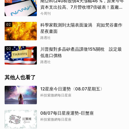
01
南亞科(2408)股價4天漲幅46 %，原來今年
資本支出拉高、7月營收增7倍破表！蓋廠買
設備最新營運目標曝光
今周刊
02
科學家觀測到太陽表面漩渦 宛如梵谷畫作
星夜畫面
路透社
03
川普擬對多晶矽產品課徵15%關稅 設定最
低進口價格
路透社
其他人也看了
12星座今日運勢〈08.07星期五〉
科技紫微網每日星座
08/07每日星座運勢-巨蟹座
科技紫微網每日星座