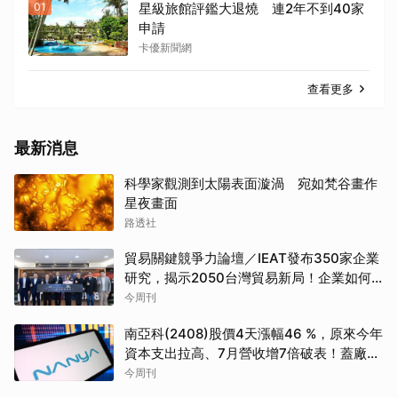
01
星級旅館評鑑大退燒 連2年不到40家
申請
卡優新聞網
查看更多
最新消息
科學家觀測到太陽表面漩渦 宛如梵谷畫作
星夜畫面
路透社
貿易關鍵競爭力論壇／IEAT發布350家企業
研究，揭示2050台灣貿易新局！企業如何
透過養「蝦」養「馬」掌握先機？
今周刊
南亞科(2408)股價4天漲幅46 %，原來今年
資本支出拉高、7月營收增7倍破表！蓋廠買
設備最新營運目標曝光
今周刊