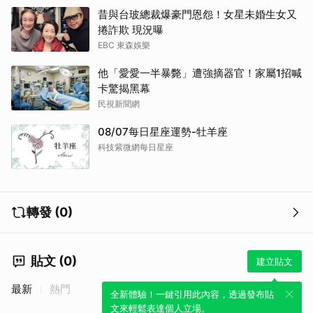
昔與台玻總裁爆豪門恩怨！女星未婚生女又
捲詐欺 現況曝
EBC 東森娛樂
他「愛愛一半暴斃」遭強摘器官！家屬1招喊
卡驚揭黑幕
民視新聞網
08/07每日星座運勢-牡羊座
科技紫微網每日星座
轉發 (0)
貼文 (0)
建立貼文
最新
熱門
全新體驗！一鍵引用此內容，透過發布貼
文來輕鬆表達個人立場。