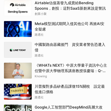
Airtable估值蒸發九成賣給Bending
Spoons，創投：這對SaaS新創來說是警訊
創業小聚
Meta模型測試期間入侵其他公司 再掀AI安
全疑慮
路透社
中國製路由器藏後門 資安業者警告恐遭入
侵
路透社
《WHATs NEXT》中原大學量子資訊中心主
任暨中原大學物理系講座教授張慶瑞：Q-
day的countdown現在已經開始了
Knowing
川普擬對多晶矽產品課徵15%關稅 設定最
低進口價格
路透社
Google人工智慧部門DeepMind高層大改