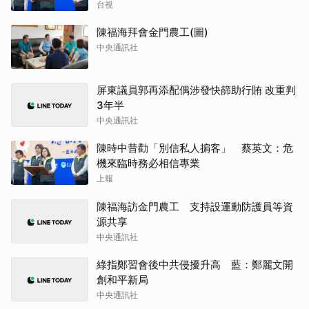
台視
陳福海拜會金門農工(圖)
中央通訊社
屏東議員郭再添配偶涉發快篩助行賄 改重判
3年半
中央通訊社
陳時中昔勸「別信私人掮客」 蔡英文：危
機來臨時務必相信專業
上報
陳福海訪金門農工 支持設運動防護員等資
源共享
中央通訊社
綠指鄭習會後中共侵擾升高 藍：鄭麗文開
創和平新局
中央通訊社