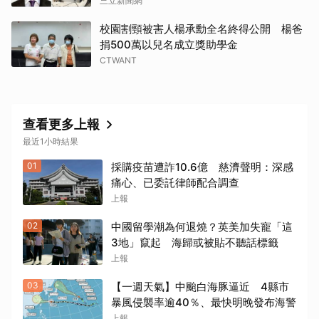
三立新聞網
校園割頸被害人楊承勳全名終得公開 楊爸
捐500萬以兒名成立獎助學金
CTWANT
查看更多上報
最近1小時結果
01
採購疫苗遭詐10.6億 慈濟聲明：深感
痛心、已委託律師配合調查
上報
02
中國留學潮為何退燒？英美加失寵「這
3地」竄起 海歸或被貼不聽話標籤
上報
03
【一週天氣】中颱白海豚逼近 4縣市
暴風侵襲率逾40％、最快明晚發布海警
取消
上報