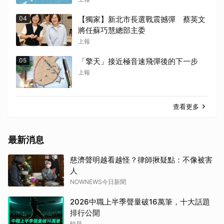
04
【獨家】新北市長選戰震撼彈 蔡英文
將任蘇巧慧總部主委
上報
05
「擎天」接近極音速飛彈後的下一步
上報
查看更多
最新消息
慈濟聲明越看越怪？律師揪疑點：不像被害
人
NOWNEWS今日新聞
2026中職上半季聲量破16萬筆，十大話題
排行公開
時局