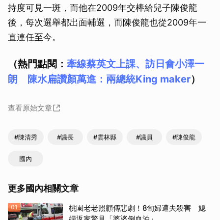
持度可見一斑，而他在2009年交棒給兒子陳俊龍
後，每次選舉都出面輔選，而陳俊龍也從2009年一
直連任至今。
（熱門點閱：
牽線蔡英文上課、訪日會小澤一
朗 陳水扁讚顏萬進：兩總統King maker
）
查看原始文章
#陳清秀
#議長
#雲林縣
#議員
#陳俊龍
國內
更多國內相關文章
01
桃園老老照顧傳悲劇！8旬婦遭夫殺害 媳
婦返家驚見「婆婆倒血泊」