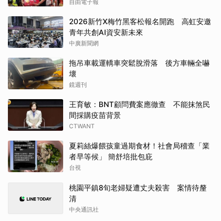
自由電子報
2026新竹X梅竹黑客松報名開跑 高虹安邀
青年共創AI資安新未來
中廣新聞網
拖吊車載運轎車突鬆脫滑落 後方車輛全嚇
壞
鏡週刊
王育敏：BNT顧問費案應徹查 不能抹煞民
間採購疫苗背景
CTWANT
夏莉絲爆餵孩童過期食材！社會局稽查「業
者早等候」 簡舒培批包庇
台視
桃園平鎮8旬老婦疑遭丈夫殺害 案情待釐
清
中央通訊社