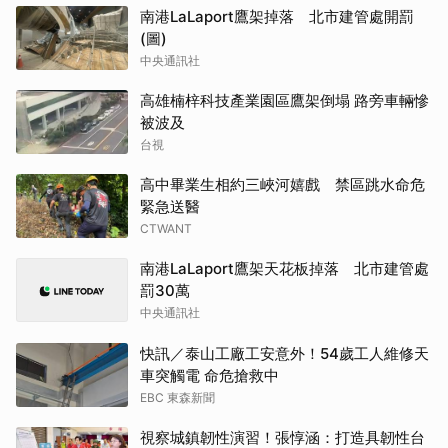
南港LaLaport鷹架掉落 北市建管處開罰
(圖)
中央通訊社
高雄楠梓科技產業園區鷹架倒塌 路旁車輛慘
被波及
台視
高中畢業生相約三峽河嬉戲 禁區跳水命危
緊急送醫
CTWANT
南港LaLaport鷹架天花板掉落 北市建管處
罰30萬
中央通訊社
快訊／泰山工廠工安意外！54歲工人維修天
車突觸電 命危搶救中
EBC 東森新聞
視察城鎮韌性演習！張惇涵：打造具韌性台