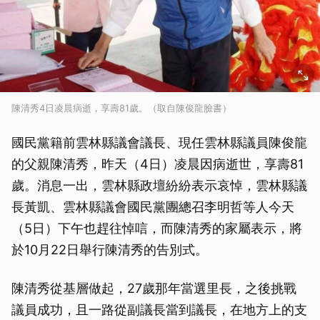
陳清秀4日凌晨病逝，享壽81歲。（取自陳俊龍臉書）
國民黨籍前雲林縣議會議長、現任雲林縣議員陳俊龍
的父親陳清秀，昨天（4日）凌晨因病逝世，享壽81
歲。消息一出，雲林縣政壇紛紛表示哀悼，雲林縣議
長黃凱、雲林縣議會國民黨團總召李明哲等人今天
（5日）下午也趕往悼唁，而陳清秀的家屬表示，將
於10月22日舉行陳清秀的告別式。
陳清秀從基層做起，27歲那年當選里長，之後挑戰
議員成功，且一路從副議長當到議長，在地方上的支