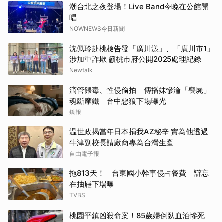
潮台北之夜登場！Live Band今晚在公館開
唱
NOWNEWS今日新聞
沈佩玲赴桃檢告發「廣川漾」、「廣川市1」
涉加重詐欺 籲桃市府公開2025處理紀錄
Newtalk
滴管餵毒、性侵偷拍 傳播妹慘淪「喪屍」
魂斷摩鐵 台中惡狼下場曝光
鏡報
温世政揭當年日本捐我AZ秘辛 實為他透過
牛津副校長請廠商專為台灣生產
自由電子報
拖813天！ 台東國小幹事侵占餐費 辯忘
在抽屜下場曝
TVBS
桃園平鎮凶殺命案！85歲婦倒臥血泊慘死