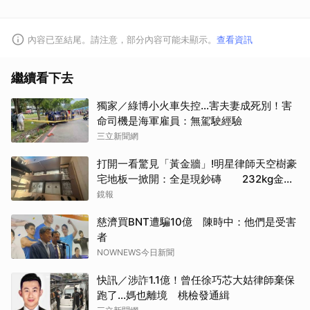
內容已至結尾。請注意，部分內容可能未顯示。
查看資訊
繼續看下去
獨家／綠博小火車失控…害夫妻成死別！害
命司機是海軍雇員：無駕駛經驗
三立新聞網
打開一看驚見「黃金牆」!明星律師天空樹豪
宅地板一掀開：全是現鈔磚 232kg金山
震撼影像曝
鏡報
慈濟買BNT遭騙10億 陳時中：他們是受害
者
NOWNEWS今日新聞
快訊／涉詐1.1億！曾任徐巧芯大姑律師棄保
跑了…媽也離境 桃檢發通緝