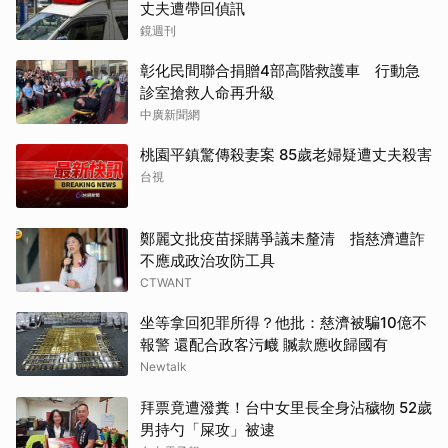
丈夫遭帶回偵訊
鏡週刊
彰化民間聯合捐贈4部高階救護車 行動急
診室搶救人命再升級
中廣新聞網
桃園平鎮驚傳殺妻案 85歲老婦疑遭丈夫殺害
台視
鄭麗文批疫苗採購爭議未釐清 指慈濟遭詐
不應成政治攻防工具
CTWANT
坐等拿回犯罪所得？他批：慈濟被騙10億不
報警 還配合政客污衊 贓款應收歸國有
Newtalk
拜票竟遭潑糞！台中女里長全身沾穢物 52歲
男持勺「屎攻」被逮