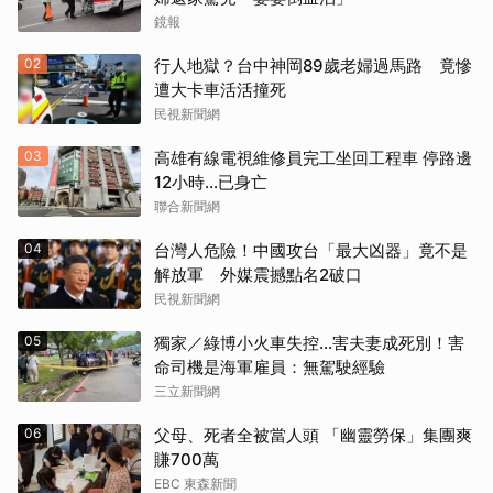
鏡報
02
行人地獄？台中神岡89歲老婦過馬路 竟慘
遭大卡車活活撞死
民視新聞網
03
高雄有線電視維修員完工坐回工程車 停路邊
12小時…已身亡
聯合新聞網
04
台灣人危險！中國攻台「最大凶器」竟不是
解放軍 外媒震撼點名2破口
民視新聞網
05
獨家／綠博小火車失控…害夫妻成死別！害
命司機是海軍雇員：無駕駛經驗
三立新聞網
06
父母、死者全被當人頭 「幽靈勞保」集團爽
賺700萬
EBC 東森新聞