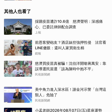
其他人也看了
採購疫苗遭詐10.6億 慈濟聲明：深感痛
心、已委託律師配合調查
上報
前恩客變砲友？酒店妹控強押性侵 法官看
LINE傻眼：還叫人家買衛生棉
鏡報
慈濟買疫苗真被騙！沈伯洋開嗆蔣萬安：靠
誤導選民當選「該為陳時中抱不平」
民視新聞網
美中角力進入深水區！謝金河示警「台灣這
類人」危險了
民視新聞網
小孟老師2026年08月07日(五)星座運勢