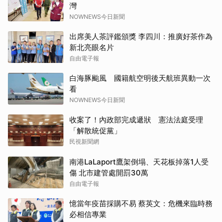
灣
NOWNEWS今日新聞
出席美人茶評鑑頒獎 李四川：推廣好茶作為
新北亮眼名片
自由電子報
白海豚颱風 國籍航空明後天航班異動一次
看
NOWNEWS今日新聞
收案了！內政部完成遞狀 憲法法庭受理
「解散統促黨」
民視新聞網
南港LaLaport鷹架倒塌、天花板掉落1人受
傷 北市建管處開罰30萬
自由電子報
憶當年疫苗採購不易 蔡英文：危機來臨時務
必相信專業