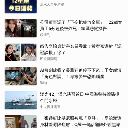
清水孟星座塔羅
公司董事認了「下令把錢放金庫」 22歲女
員工5分鐘後被炸死！家屬悲慟擬告
鏡週刊
怒告李怡貞妨害名譽吞敗！黃宥嘉遭嗆「認
證訟棍」慘了
民視新聞網
AI短劇成癮？長輩狂追停不下來，子女崩潰
「角色對調」！專家警告恐陷腦腐
造咖
漢光42／漢光演習首日 中國海警持續騷擾
金門水域
中央廣播電臺
一張遊艇比基尼照被罵「發胖」！喬治娜遭
身材羞辱陷焦慮，C羅一句話翻轉外貌焦慮