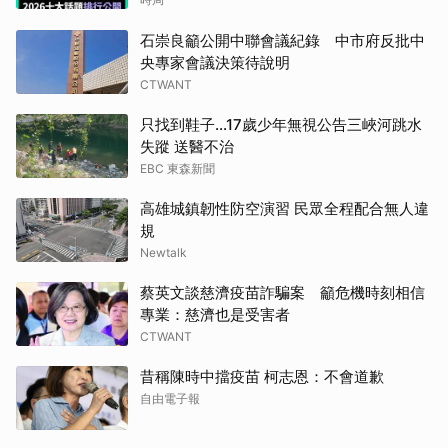
石崇良籲公開中聯會議紀錄 中市府反批中
央專家會議決策待說明
CTWANT
只找到鞋子…17歲少年無視公告三峽河跳水
失蹤 送醫不治
EBC 東森新聞
高雄城鎮韌性防空演習 民眾全程配合無人違
規
Newtalk
蔡英文談慈濟疫苗詐騙案 籲危機時刻相信
專業：慈濟也是受害者
CTWANT
昔稱陳時中擋疫苗 柯志恩：不會道歉
自由電子報