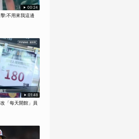
00:24
擊:不用來我這邊
01:48
宮改「每天開館」員