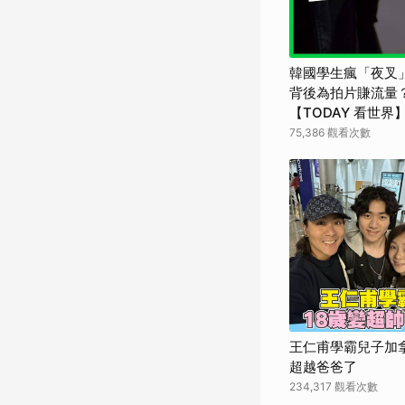
韓國學生瘋「夜叉
背後為拍片賺流量
【TODAY 看世界
75,386 觀看次數
王仁甫學霸兒子加拿
超越爸爸了
234,317 觀看次數