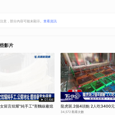
注意，部分內容可能未顯示。
查看資訊
些影片
01:44
孫女留言炫耀"純手工"害麵線廠熄
龍虎斑.2個4頭鮑 2人吃3400
34,572 觀看次數