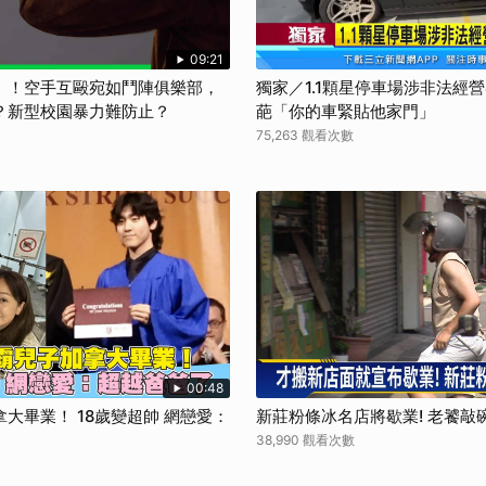
取消
09:21
」！空手互毆宛如鬥陣俱樂部，
獨家／1.1顆星停車場涉非法經
？新型校園暴力難防止？
葩「你的車緊貼他家門」
】
75,263 觀看次數
00:48
大畢業！ 18歲變超帥 網戀愛：
新莊粉條冰名店將歇業! 老饕敲
38,990 觀看次數