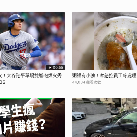
00:55
火！大谷翔平單場雙響砲煙火秀
粥裡有小強！客怒控員工冷處理
06
44,034 觀看次數