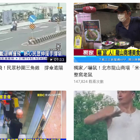
01:33
飛！民眾秒圍三角錐 撐傘遮陽
獨家／嚇鼠！北市龍山商場「米
整窩老鼠
147,824 觀看次數