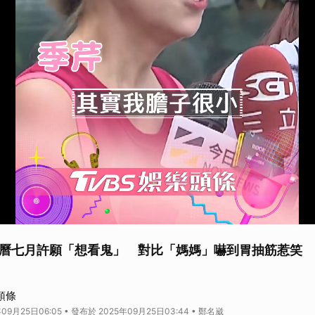
曆七月許願「想看鬼」 對比「媽媽」嚇到胃抽筋惹笑
頭條
09月25日06:05 • 發布於 2025年09月25日03:44 • 鄭名崴