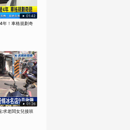
01:42
營4年！車格規劃奇
01:26
碗:求老闆女兒接班