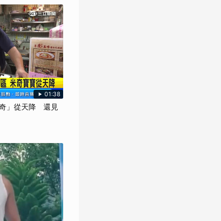
01:38
奇」從天降 還見