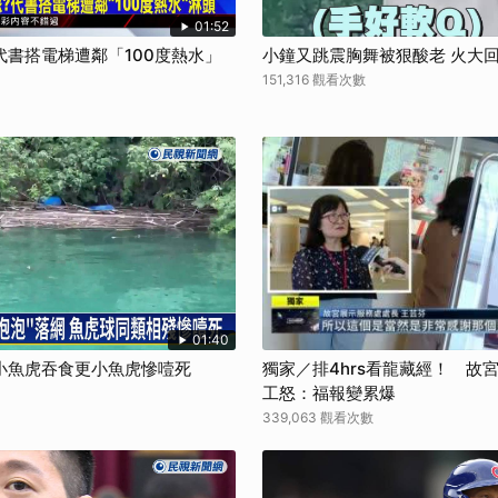
01:52
書搭電梯遭鄰「100度熱水」
小鐘又跳震胸舞被狠酸老 火大回
151,316 觀看次數
01:40
小魚虎吞食更小魚虎慘噎死
獨家／排4hrs看龍藏經！ 故
工怒：福報變累爆
339,063 觀看次數