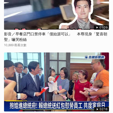
01:09
影音／早餐店門口禁停車「僅始源可以」 本尊現身「驚喜朝
聖」嚇哭粉絲
10,889 觀看次數
02:18