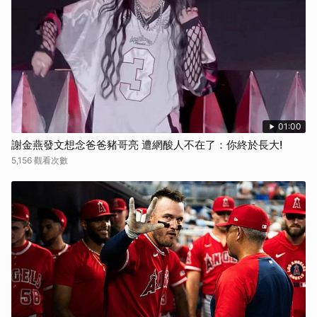
01:00
謝金燕發文想念爸爸豬哥亮 遭網酸人不在了：你終於長大!
5,156 觀看次數