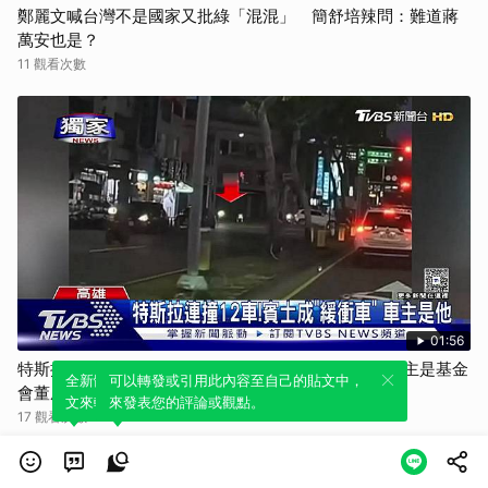
鄭麗文喊台灣不是國家又批綠「混混」 簡舒培辣問：難道蔣
萬安也是？
11 觀看次數
01:56
特斯拉失控撞光華夜市！賓士S500「肉身擋下」 車主是基金
全新體驗！一鍵引用此內容，透過發布貼
可以轉發或引用此內容至自己的貼文中，
會董座
文來輕鬆表達個人立場。
來發表您的評論或觀點。
17 觀看次數