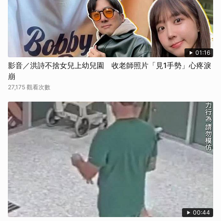
01:16
影音／洪詩不捨女兒上幼兒園 收老師照片「見1手勢」心疼淚
崩
27,175 觀看次數
00:44