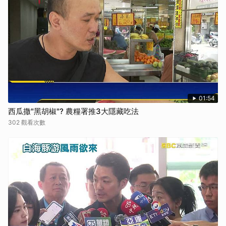
01:54
西瓜撒"黑胡椒"? 農糧署推3大隱藏吃法
302 觀看次數