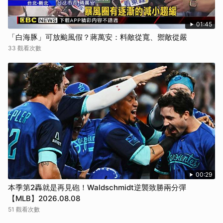
01:45
「白海豚」可放颱風假？蔣萬安：料敵從寬、禦敵從嚴
33 觀看次數
00:29
本季第2轟就是再見砲！Waldschmidt逆襲致勝兩分彈
【MLB】2026.08.08
51 觀看次數