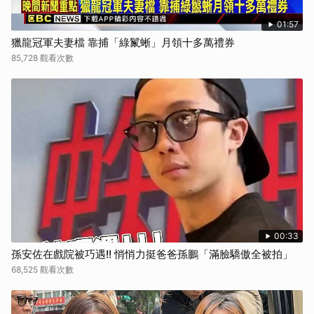
01:57
獵龍冠軍夫妻檔 靠捕「綠鬣蜥」月領十多萬禮券
85,728 觀看次數
00:33
孫安佐在戲院被巧遇!! 悄悄力挺爸爸孫鵬「滿臉驕傲全被拍」
68,525 觀看次數