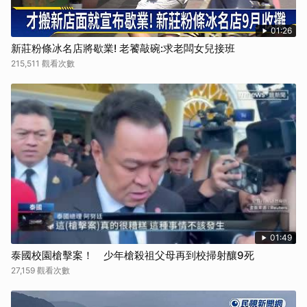
01:26
新莊粉條冰名店將歇業! 老饕敲碗:求老闆女兒接班
215,511 觀看次數
01:49
泰國校園槍擊案！ 少年槍殺祖父母再到校掃射釀9死
27,159 觀看次數