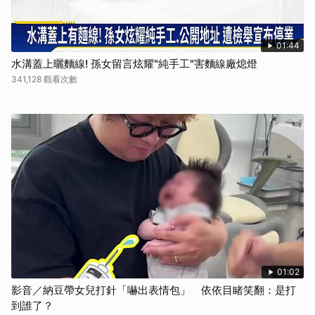
01:44
水溝蓋上曬麵線! 孫女留言炫耀"純手工"害麵線廠熄燈
341,128 觀看次數
01:02
影音／納豆帶女兒打針「嚇出表情包」 依依目睹笑翻：是打
到誰了？