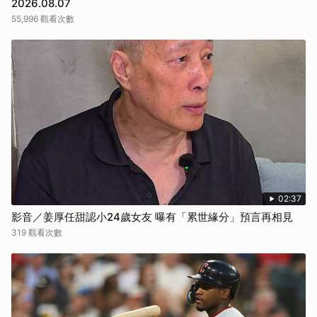
2026.08.07
55,996 觀看次數
02:37
影音／姜厚任甜認小24歲女友 曝有「累世緣分」預言再相見
319 觀看次數