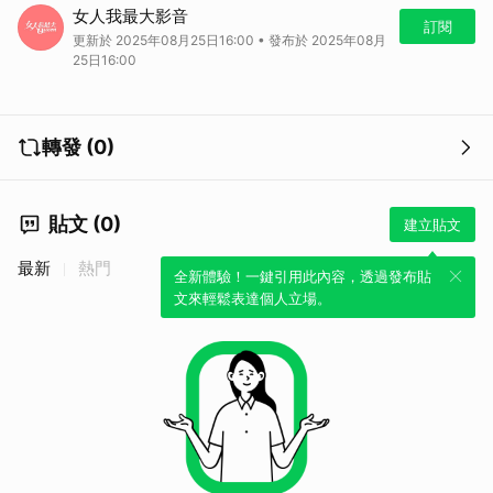
近日，一則社交平台上的懸賞活動引起廣泛關注：以2萬元徵求勇敢者挑
女人我最大影音
戰凶宅試睡，這奇特的機會吸引了不少人的興趣，甚至有人戲稱：「讓祂
訂閱
更新於 2025年08月25日16:00 • 發布於 2025年08月
們看看窮鬼！」這一事件也引發了大家對改善財務狀況的討論。明星們紛
25日16:00
紛分享各種招財妙招，其中一個不凡之舉被認為能帶來更多好運。風象星
座則被建議選擇大地色系的單品，輕鬆搭配提升運勢。唐老師的財運排行
也成為熱點話題，你上榜了嗎？
轉發 (0)
貼文 (0)
建立貼文
最新
熱門
全新體驗！一鍵引用此內容，透過發布貼
文來輕鬆表達個人立場。