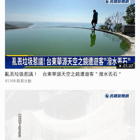
01:37
亂丟垃圾惹議！ 台東華源天空之鏡遭遊客＂潑水丟石＂
61,168 觀看次數