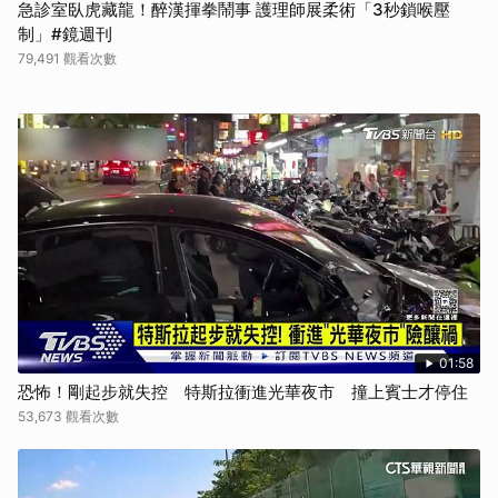
急診室臥虎藏龍！醉漢揮拳鬧事 護理師展柔術「3秒鎖喉壓
制」#鏡週刊
79,491 觀看次數
01:58
恐怖！剛起步就失控 特斯拉衝進光華夜市 撞上賓士才停住
53,673 觀看次數