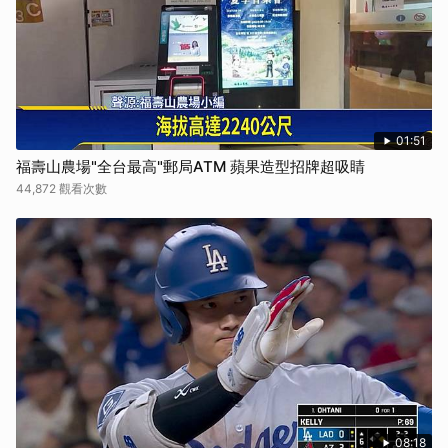
01:51
福壽山農場"全台最高"郵局ATM 蘋果造型招牌超吸睛
44,872 觀看次數
08:18