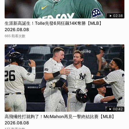
02:38
生涯新高誕生！Tolle先發6局狂飆14K奪勝【MLB】
2026.08.08
665 觀看次數
00:42
高飛犧牲打就夠了！McMahon再見一擊終結比賽【MLB】
2026.08.08