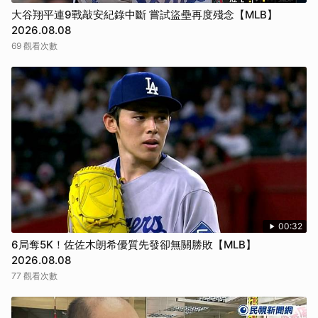
大谷翔平連9戰敲安紀錄中斷 嘗試盜壘再度殘念【MLB】
2026.08.08
69 觀看次數
00:32
6局奪5K！佐佐木朗希優質先發卻無關勝敗【MLB】
2026.08.08
77 觀看次數