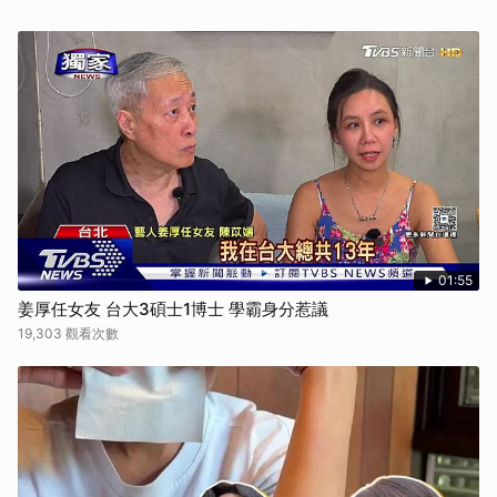
01:55
姜厚任女友 台大3碩士1博士 學霸身分惹議
19,303 觀看次數