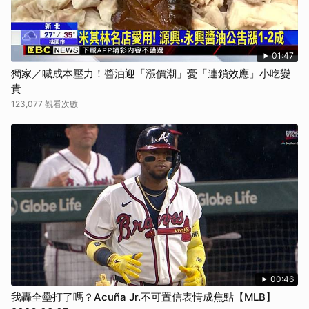
01:47
獨家／喊成本壓力！醬油迎「漲價潮」憂「連鎖效應」小吃變
貴
123,077 觀看次數
00:46
我轟全壘打了嗎？Acuña Jr.不可置信表情成焦點【MLB】