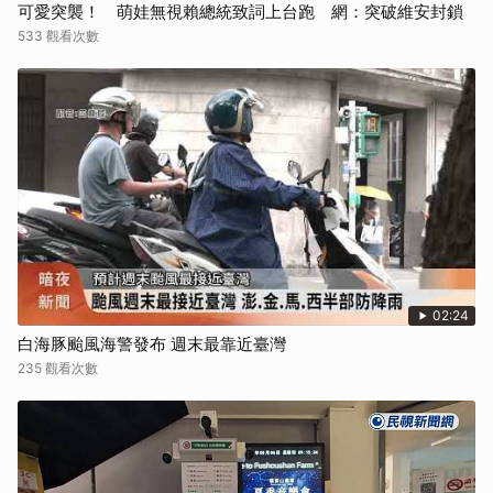
可愛突襲！ 萌娃無視賴總統致詞上台跑 網：突破維安封鎖
533 觀看次數
02:24
白海豚颱風海警發布 週末最靠近臺灣
235 觀看次數