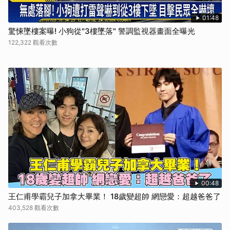
01:48
驚悚墜樓案曝! 小狗從"3樓墜落" 警調監視器畫面全曝光
122,322 觀看次數
00:48
王仁甫學霸兒子加拿大畢業！ 18歲變超帥 網戀愛：超越爸爸了
403,528 觀看次數