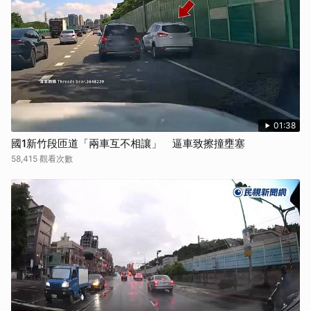
01:38
國1新竹段匝道「兩車互不相讓」 逼車致擦撞壅塞
58,415 觀看次數