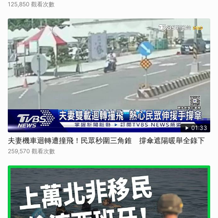
125,850 觀看次數
01:33
夫妻機車迴轉遭撞飛！民眾秒圍三角錐 撐傘遮陽暖舉全錄下
259,570 觀看次數