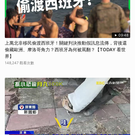
09:48
上萬北非移民偷渡西班牙！關鍵判決推動假訊息流傳，背後還
偷藏歐洲、摩洛哥角力？西班牙為何被罵翻？【TODAY 看世
界】
148,247 觀看次數