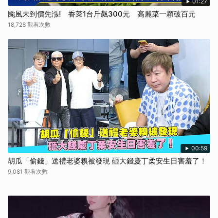
01:27
颱風未到價先漲! 香菜1台斤飆300元 高麗菜一顆破百元
18,728 觀看次數
00:59
胡瓜「偷錢」送禮老婆糗被發現 砸大錢慶丁柔安生日害羞了！
9,081 觀看次數