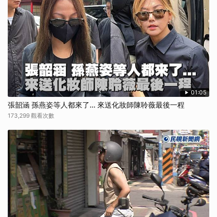
取消
01:05
張韶涵 孫燕姿等人都來了... 來送化妝師陳聆薇最後一程
173,299 觀看次數