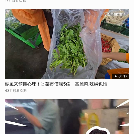
177 觀看次數
01:17
颱風來預期心理！香菜市價飆5倍 高麗菜.辣椒也漲
437 觀看次數