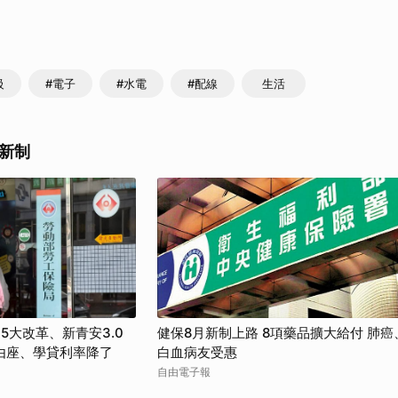
級
#電子
#水電
#配線
生活
新制
5大改革、新青安3.0
健保8月新制上路 8項藥品擴大給付 肺癌
由座、學貸利率降了
白血病友受惠
自由電子報