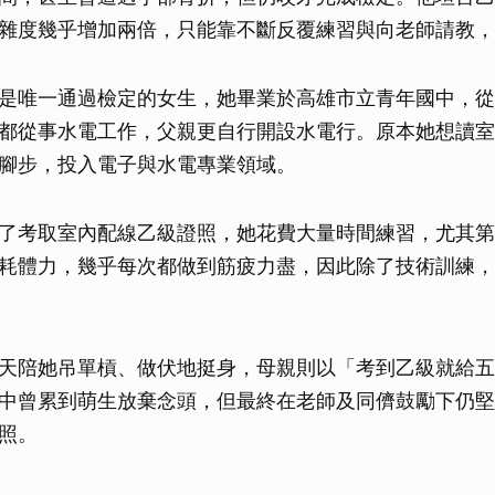
取消
雜度幾乎增加兩倍，只能靠不斷反覆練習與向老師請教，
是唯一通過檢定的女生，她畢業於高雄市立青年國中，從
都從事水電工作，父親更自行開設水電行。原本她想讀室
腳步，投入電子與水電專業領域。
了考取室內配線乙級證照，她花費大量時間練習，尤其第
耗體力，幾乎每次都做到筋疲力盡，因此除了技術訓練，
天陪她吊單槓、做伏地挺身，母親則以「考到乙級就給五
中曾累到萌生放棄念頭，但最終在老師及同儕鼓勵下仍堅
照。