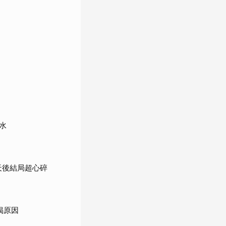
水
天後結局超心碎
揭原因