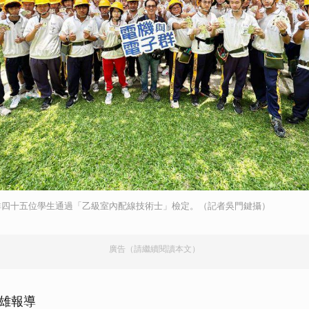
群四十五位學生通過「乙級室內配線技術士」檢定。（記者吳門鍵攝）
廣告（請繼續閱讀本文）
雄報導