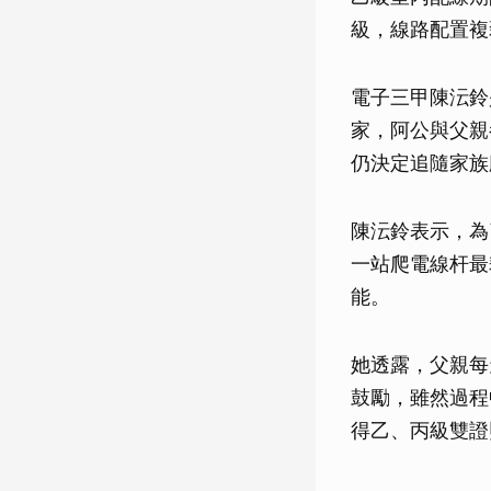
級，線路配置複
電子三甲陳沄鈴
家，阿公與父親
仍決定追隨家族
陳沄鈴表示，為
一站爬電線杆最
能。
她透露，父親每
鼓勵，雖然過程
得乙、丙級雙證