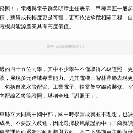
證照！」電機與電子群吳明璋主任表示，甲種電匠一般起
積，薪資成長幅度更是可觀，更可依法承攬相關工程，自
電機與能源產業具有高度價值。
廣告（請繼續閱讀本文）
過的四十五位同學，其中不少學生不僅取得乙級證照，更
照，展現多元跨域專業能力。尤其電機三智林豊勝表現更
，包括自來水管配管、工業電子、輸電架空線路裝修、室
內配線乙級等證照，堪稱全班「證照王」。
東縣立大同高中國中部，國中時學習成就並不理想，也缺
成長、不要誤入歧途，因此選擇校風嚴謹的中山工商就讀
專業課程而逐漸找到興趣與方向，高二下學期更主動向母