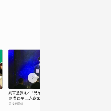
、
異言堂(影)／「兄弟姊妹特留分」走入歷
兄弟姊妹特留分
史 曹西平 王永慶家族都曾受害
囑時代！
民視新聞網
勁報