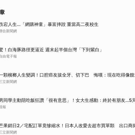
章
跌宕人生…「網購神童」暴富摔跤 重當高二夜校生
聯合新聞網
驚！白海豚路徑更逼近 週末起半個台灣「下到紫白」
自由電子報
一顆檳榔人生變調！口腔癌友拔全牙、切下巴 悔嘆：現在吃得像餿
三立新聞網
男同學主動陪吃飯狂讚「很有意思」！女大生感動：終於有朋友…5
鏡報
芒果銷日2／宅配訂單竟慘縮水！日本人改愛去超市買單顆 出口商
三立新聞網