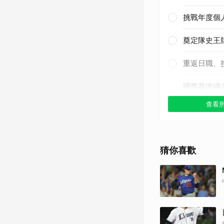
挑戰年度個
奠定隊史王
重返日職、
國際賽擔綱
查看
其他（歡迎
猜你喜歡