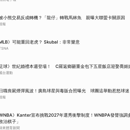
被小熊交易反成轉機？「龍仔」轉戰馬林魚 親曝大聯盟卡關原因
鏡報
MLB》可能重回老虎？ Skubal：非常樂意
TSNA
足球》世紀婚禮本週登場！ C羅返鄉砸重金包下五星飯店迎娶喬姬
麗台運動
日職喪屍煙彈風波！廣島球星與毒販合照曝光 球團這舉動惹怒球迷
鏡報
WNBA》Kanter宣布挑戰2027年選秀衝擊制度！WNBPA發聲強
政治棋子」
緯來體育新聞