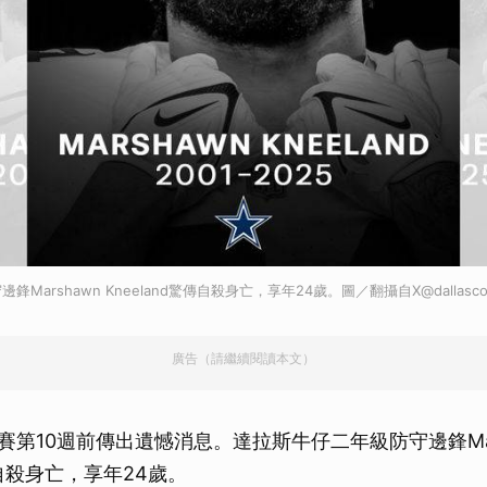
Marshawn Kneeland驚傳自殺身亡，享年24歲。圖／翻攝自X@dallasco
廣告（請繼續閱讀本文）
賽第10週前傳出遺憾消息。達拉斯牛仔二年級防守邊鋒Mar
驚傳自殺身亡，享年24歲。