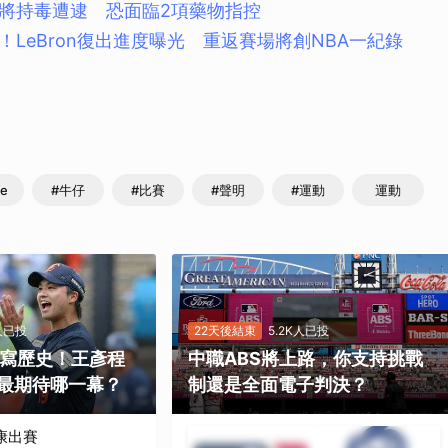
將持毒遭逮 恐面臨2項藥物指控
取消
！LeBron復出進度曝光 重返賽場將創NBA一紀錄
e
#牛仔
#比賽
#聲明
#運動
運動
K人已投
22天後結束
5.2K人已投
勝寫歷史！王彥程
中職ABS將上路，你支持挑戰
最期待哪一幕？
制還是全面電子判決？
康出賽