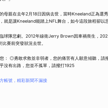
母親在去年2月18日因病去世，當時Kneeland正為選
就是讓Kneeland能踏上NFL舞台，如今這段旅程卻以
球隊悲劇。2012年線衛Jerry Brown因車禍喪生，20
ul亦於比賽前突發狀況去世。
您： ◎勇敢求救並非弱者，您的痛苦有人願意傾聽，請撥打
乎沒有出路，您並不孤單，請撥打1925
方帳號，精彩新聞不漏接