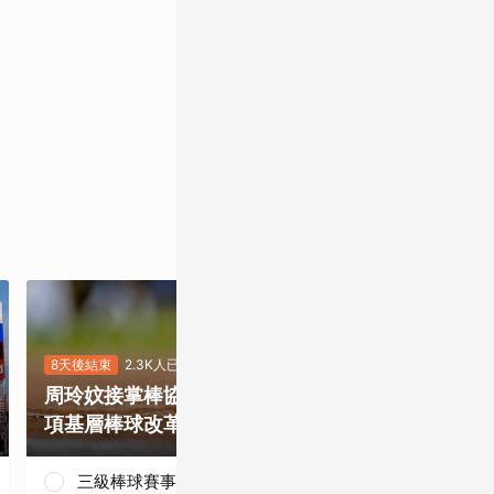
8天後結束
2.3K人已投
7天後結束
5.5K
周玲妏接掌棒協，你最期待哪一
重磅補強塞揚
項基層棒球改革？
是否有望奪下
三級棒球賽事正常化