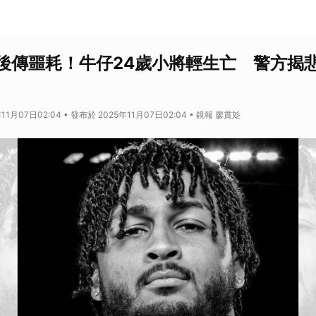
後傳噩耗！牛仔24歲小將輕生亡 警方揭
11月07日02:04 • 發布於 2025年11月07日02:04 • 鏡報 廖貫彣