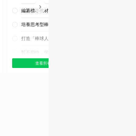
編纂標準教材與導入運科防護
培養思考型棒球人才
三連霸毫無懸
念！
打造「棒球人之家」
暫不期待，保持觀望
查看所有選項
查看