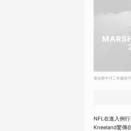
達拉斯牛仔二年級防守邊鋒
NFL在進入例行
Kneeland