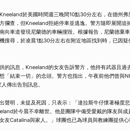
neeland於美國時間週三晚間10點30分左右，在德州
方攔查，但Kneeland拒絕停車並逃逸。警方隨即展開追
南向車道發現尼蘭德的車輛撞毀。根據報告，尼蘭德棄車
機搜尋，於凌晨1點30分左右在附近地區找到時，已因疑
供的訊息，Kneeland的女友告訴警方，他持有武器且過
想「結束一切」的念頭。警方也指出，午夜前他們曾與N
已向家人傳出告別訊息。
出聲明，未提及死因，只表示：「達拉斯牛仔懷著極度悲
 Kneeland於今晨不幸離世。他是團隊中備受愛戴的隊友與
女友Catalina與家人。」球團也已為球員與教練團提供