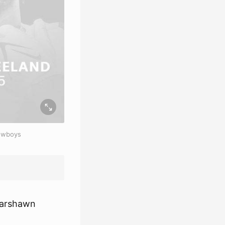
wboys
shawn