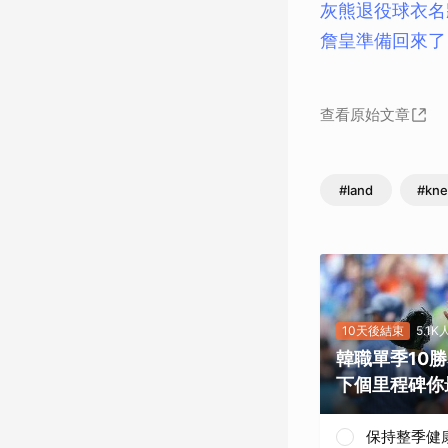
灰熊退役球衣名
詹皇準備回來了
查看原始文章
#land
#kne
10天後結束
5.1
韓職單季10
下個里程碑你
保持整季健