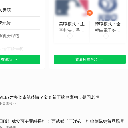
人獎項
牌地位
美職模式：主
韓職模式：全
審判決，爭議
程由電子好球
挑戰大聯盟
時再挑戰
帶判定
台灣王牌主投
所有選項
查看所有選項
貼文分享）
MLB/才去道奇就後悔？道奇新王牌史庫柏：想回老虎
中天電視台
日職》林安可夯關鍵長打！ 西武獅「三洋砲」打線創隊史首見場景
自由電子報