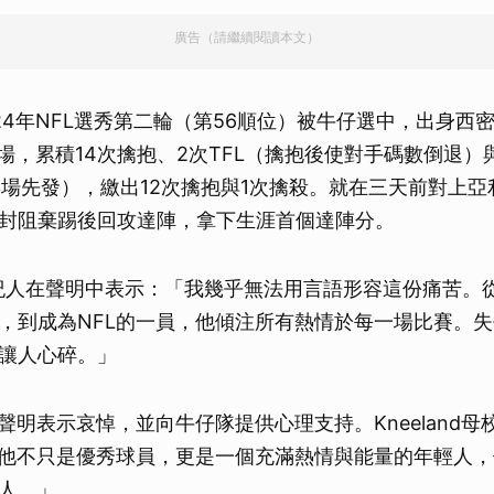
廣告（請繼續閱讀本文）
於2024年NFL選秀第二輪（第56順位）被牛仔選中，出身
場，累積14次擒抱、2次TFL（擒抱後使對手碼數倒退）與3次
3場先發），繳出12次擒抱與1次擒殺。就在三天前對上
封阻棄踢後回攻達陣，拿下生涯首個達陣分。
d的經紀人在聲明中表示：「我幾乎無法用言語形容這份痛苦。
，到成為NFL的一員，他傾注所有熱情於每一場比賽。
讓人心碎。」
聲明表示哀悼，並向牛仔隊提供心理支持。Kneeland母校
說：「他不只是優秀球員，更是一個充滿熱情與能量的年輕人
人。」