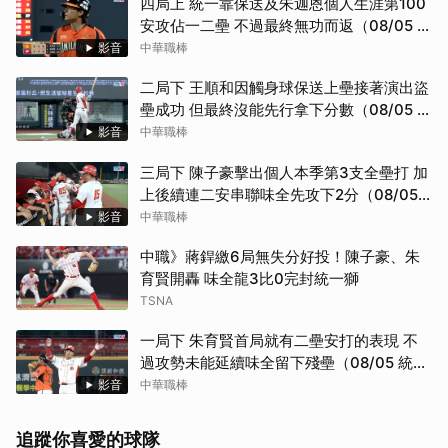
四局上 統一靠保送及朱迦恩個人生涯第100
安攻佔一二壘 不過最終無功而返（08/05 統
一 VS 味全）
影音
中華職棒
二局下 王順和因觸身球保送上壘接著演出盜
壘成功 但最終沒能先行拿下分數（08/05 統
一 VS 味全）
影音
中華職棒
三局下 陳子豪擊出個人本季第3支全壘打 加
上後續連二安串聯味全先攻下2分（08/05
統一 VS 味全）
影音
中華職棒
中職》蔣銲繳6局無失分好投！陳子豪、朱
育賢開轟 味全龍3比0完封統一獅
TSNA
一局下 朱育賢首局就有二壘安打的表現 不
過攻勢未能延續味全留下殘壘（08/05 統一
VS 味全）
影音
中華職棒
追蹤你喜愛的球隊