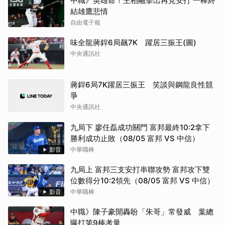
中職》英雄命！王柏融擊出再見安打 一棒終
結雄鷹悲情
自由電子報
味全龍蔣銲6局飆7K 躍居三振王(圖)
中央通訊社
蔣銲6局7K躍居三振王 笑談與鋼龍良性競
爭
中央通訊社
九局下 廖任磊成功關門 富邦最終10:2拿下
勝利成功止敗（08/05 富邦 VS 中信）
影音
中華職棒
九局上 富邦三支安打串聯攻勢 富邦攻下雙
位數得分10:2領先（08/05 富邦 VS 中信）
影音
中華職棒
中職》陳子豪開轟盼「朱哥」常發威 葉總
曝打第9棒考量