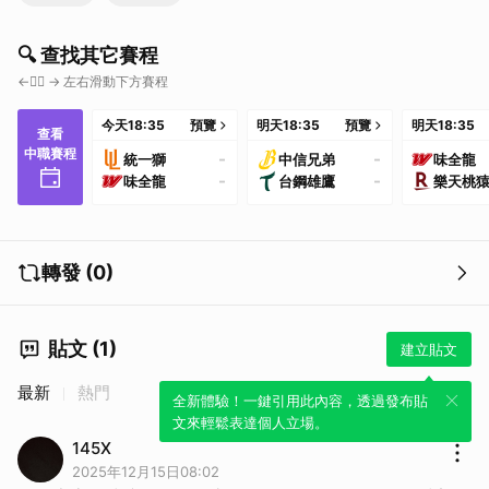
🔍 查找其它賽程
←👇🏼 → 左右滑動下方賽程
今天
18:35
預覽
明天
18:35
預覽
明天
18:35
查看
中職賽程
-
-
統一獅
中信兄弟
味全龍
-
-
味全龍
台鋼雄鷹
樂天桃
轉發 (0)
貼文 (1)
建立貼文
最新
熱門
全新體驗！一鍵引用此內容，透過發布貼
文來輕鬆表達個人立場。
145X
2025年12月15日08:02