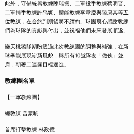
此外，守備統籌教練陳瑞振、二軍投手教練蔡明晋、
二軍捕手教練許禹壕、體能教練李韋慶與陸康其等五
位教練，在合約到期後將不續約。球團衷心感謝教練
們為球隊的貢獻與付出，並祝福他們未來發展順遂。
樂天桃猿隊期盼透過此次教練團的調整與補強，在新
球季能展現嶄新風貌，與所有10號隊友「做伙」並
肩，朝著二連霸目標邁進。
教練團名單
【一軍教練團】
總教練 曾豪駒
首席打擊教練 林政億