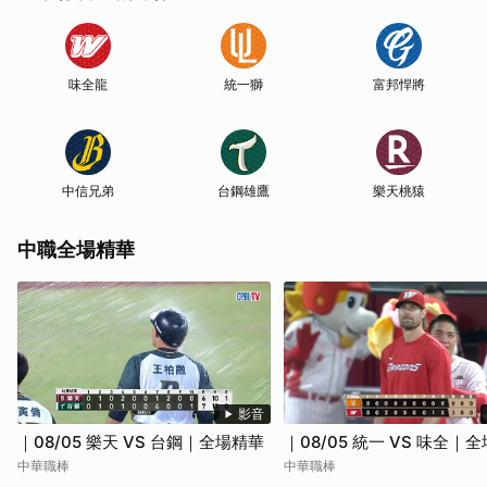
味全龍
統一獅
富邦悍將
中信兄弟
台鋼雄鷹
樂天桃猿
中職全場精華
影音
｜08/05 樂天 VS 台鋼｜全場精華
｜08/05 統一 VS 味全｜
中華職棒
中華職棒