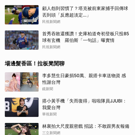
顧人怨到習慣了？塔克被前東家捕手回傳球
丟到頭「反應超淡定...」
民視新聞網
首秀吞敗還獲讚！史庫柏道奇初登板只投85
球有玄機 羅伯斯「一句話」曝實情
民視新聞網
場邊髮香區！拉板凳閒聊
李多慧生日豪捐50萬、親搭卡車送物資 感
性謝台灣
鏡新聞
搭小黃手機「失而復得」啦啦隊員JJUBI：
我愛台灣
華視新聞
林襄拍大尺度親密戲 招認：不敢跟男友報備
三立新聞網