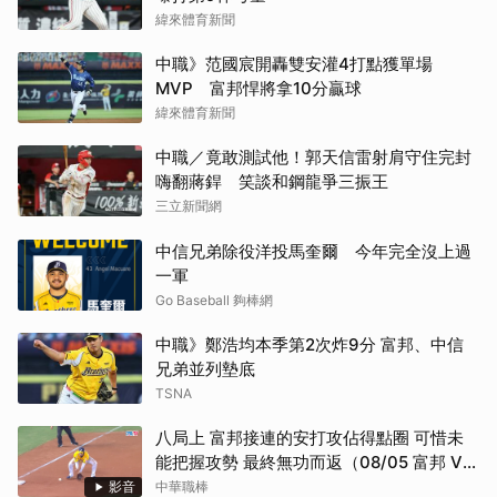
緯來體育新聞
中職》范國宸開轟雙安灌4打點獲單場
MVP 富邦悍將拿10分贏球
緯來體育新聞
中職／竟敢測試他！郭天信雷射肩守住完封
嗨翻蔣銲 笑談和鋼龍爭三振王
三立新聞網
中信兄弟除役洋投馬奎爾 今年完全沒上過
一軍
Go Baseball 夠棒網
中職》鄭浩均本季第2次炸9分 富邦、中信
兄弟並列墊底
TSNA
八局上 富邦接連的安打攻佔得點圈 可惜未
能把握攻勢 最終無功而返（08/05 富邦 VS
中信）
影音
中華職棒