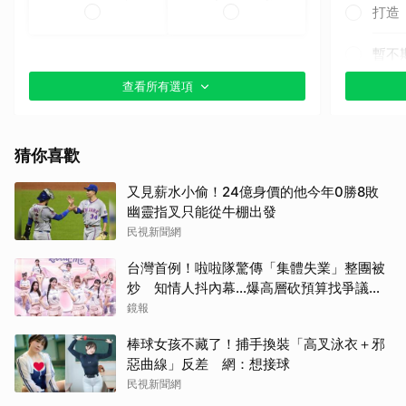
打造
取消
暫不
查看所有選項
猜你喜歡
又見薪水小偷！24億身價的他今年0勝8敗
幽靈指叉只能從牛棚出發
民視新聞網
台灣首例！啦啦隊驚傳「集體失業」整團被
炒 知情人抖內幕...爆高層砍預算找爭議經
紀人接手
鏡報
棒球女孩不藏了！捕手換裝「高叉泳衣＋邪
惡曲線」反差 網：想接球
民視新聞網