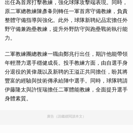
出任為首席打擊教練，強化球隊攻擊端表現。同時，
原二軍總教練陳彥夆則轉任一軍首席守備教練，負責
整體守備指導與強化。此外，球隊新聘紀品宏擔任外
野守備兼跑壘教練，提升外野防守與跑壘戰術執行能
力。
二軍教練團總教練一職由鄭兆行出任，期許他能帶領
年輕潛力選手穩健成長。投手教練方面，由自選手身
分退役的黃偉晟以及新聘的王溢正共同擔任，盼其將
豐富的經驗與技術傳承給陣中選手。同時，球隊聘請
伊藤隆太與許恆瑞擔任二軍體能教練，全面提升選手
身體素質。
廣告（請繼續閱讀本文）