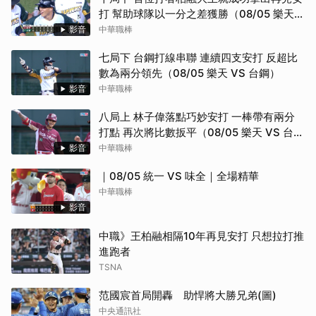
打 幫助球隊以一分之差獲勝（08/05 樂天
VS 台鋼）
影音
中華職棒
七局下 台鋼打線串聯 連續四支安打 反超比
數為兩分領先（08/05 樂天 VS 台鋼）
影音
中華職棒
八局上 林子偉落點巧妙安打 一棒帶有兩分
打點 再次將比數扳平（08/05 樂天 VS 台
鋼）
影音
中華職棒
｜08/05 統一 VS 味全｜全場精華
中華職棒
影音
中職》王柏融相隔10年再見安打 只想拉打推
進跑者
TSNA
范國宸首局開轟 助悍將大勝兄弟(圖)
中央通訊社