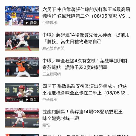
六局下 中信靠著張仁瑋的安打和王威晨高飛
犧牲打 送回球隊第二分（08/05 富邦 VS 中
信）
影音
中華職棒
中職》蔣銲連14場優質先發太神勇 提前用
「勝投」當生日禮物送給自己
緯來體育新聞
中職／味全狂盜4次有玄機！葉總曝抓到獅
帝芬這點 讚陳子豪2度9棒開轟
三立新聞網
四局下 張政禹敲安後又演出盜壘成功 但缺
乏推進機會味全止步在二壘上（08/05 統一
VS 味全）
影音
中華職棒
雙龍砲開轟！蔣銲連14場QS登頂雙冠王
味全龍完封統一獅
鏡報