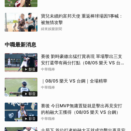
寶兒未續約富邦天使 重返棒球場因1事喊：
被無情攻擊
緯來娛樂新聞
中職最新消息
賽後 劉時豪繳出猛打賞表現 單場擊出三支
安打還帶有兩分打點（08/05 樂天 VS 台
鋼）
影音
中華職棒
｜08/05 樂天 VS 台鋼｜全場精華
中華職棒
影音
賽後 今日MVP無庸置疑就是擊出再見安打
的柏融大王獲得（08/05 樂天 VS 台鋼）
影音
中華職棒
十局下 首位打者柏融大王就成功擊出再見安