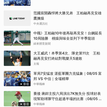
范國宸開轟悍將大勝兄弟 王柏融再見安雄
鷹擒猿
中央通訊社
中職》王柏融10年後再敲再見安！台鋼延長
10局險勝 桃猿與味全並列下半季龍頭
緯來體育新聞
大王威武！本季第4次、隊史第11次 王柏
融再見安打終結對戰樂天5連敗
太報
單局7安猛攻 湛藍軍團力克猛象｜08/05 富
邦 VS 中信｜全場精華
影音
中華職棒
賽後 蔣銲主投六局演出7K無失分 投球好表
現幫助球隊守住超過半場的比賽（08/05 統
一 VS 味全）
影音
中華職棒