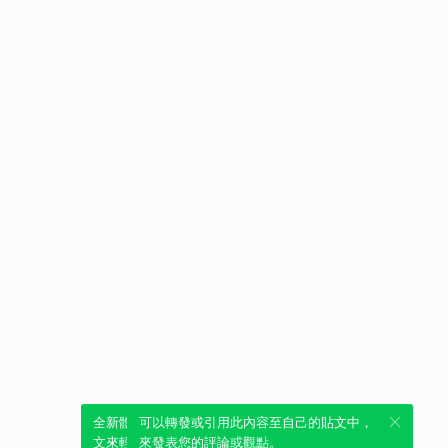
全新體驗！一鍵引用此內容，透過發布貼
可以轉發或引用此內容至自己的貼文中，
文來輕鬆表達個人立場。
來發表您的評論或觀點。