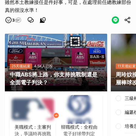
雖然本土教練接任是件好事，可是，在處理前任總教練部份
真的很沒水準！
3
25天後結束
4.5K人已投
11天後結束
中職ABS將上路，你支持挑戰制還是
周玲妏
全面電子判決？
層棒球
三級
編纂
培養
美職模式：主審判
韓職模式：全程由
決，爭議時再挑戰
電子好球帶判定