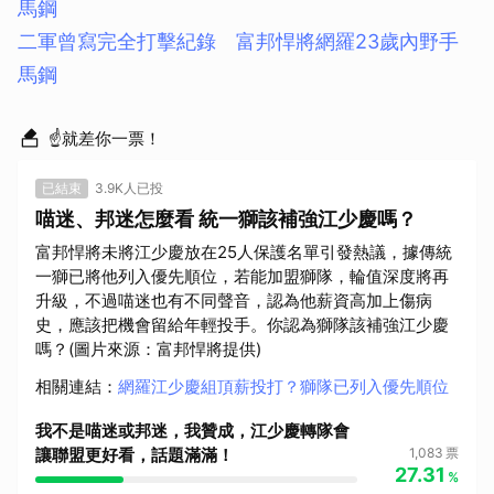
馬鋼
二軍曾寫完全打擊紀錄 富邦悍將網羅23歲內野手
馬鋼
☝就差你一票！
已結束
3.9K人已投
喵迷、邦迷怎麼看 統一獅該補強江少慶嗎？
富邦悍將未將江少慶放在25人保護名單引發熱議，據傳統
一獅已將他列入優先順位，若能加盟獅隊，輪值深度將再
升級，不過喵迷也有不同聲音，認為他薪資高加上傷病
史，應該把機會留給年輕投手。你認為獅隊該補強江少慶
嗎？(圖片來源：富邦悍將提供)
相關連結
：
網羅江少慶組頂薪投打？獅隊已列入優先順位
我不是喵迷或邦迷，我贊成，江少慶轉隊會
讓聯盟更好看，話題滿滿！
1,083
票
27.31
%