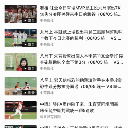
賽後 味全今日單場MVP是主投六局演出7K
無失分並即將迎來生日的蔣銲（08/05 統一
VS 味全）
影音
中華職棒
九局上 林凱威上場投出再見三振順利幫助味
全收下今日比賽的勝利（08/05 統一 VS 味
全）
影音
中華職棒
八局下 朱育賢擊出個人本季第11支全壘打 陽
春砲幫助味全拿下第3分（08/05 統一 VS
味全）
影音
中華職棒
八局上 郭天信精彩的助殺讓對手在本壘攻防
戰中跟分數擦身而過（08/05 統一 VS 味
全）
影音
中華職棒
中職》雙FA重砲陳子豪、朱育賢同場開轟
味全龍中斷對戰統一獅5連敗
緯來體育新聞