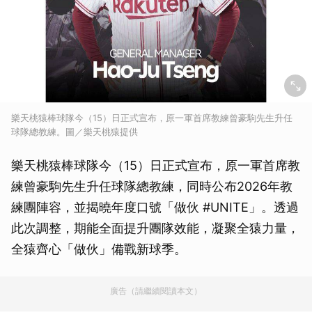
樂天桃猿棒球隊今（15）日正式宣布，原一軍首席教練曾豪駒先生升任
球隊總教練。圖／樂天桃猿提供
樂天桃猿棒球隊今（15）日正式宣布，原一軍首席教
練曾豪駒先生升任球隊總教練，同時公布2026年教
練團陣容，並揭曉年度口號「做伙 #UNITE」。透過
此次調整，期能全面提升團隊效能，凝聚全猿力量，
全猿齊心「做伙」備戰新球季。
廣告（請繼續閱讀本文）