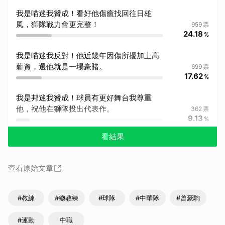
我是喵迷我贊成！看好他傷癒找回往日雄
風，獅隊戰力會更完整！
959
票
24.18
%
我是喵迷我反對！他近幾年因傷所擾加上高
薪資，選他就是一場豪賭。
699
票
17.62
%
我是邦迷我贊成！球員有更好舞台我尊重
他，祝他在獅隊投出代表作。
362
票
9.13
%
看結果
查看原始文章
#教練
#總教練
#球隊
#中華隊
#曾豪駒
#運動
中職