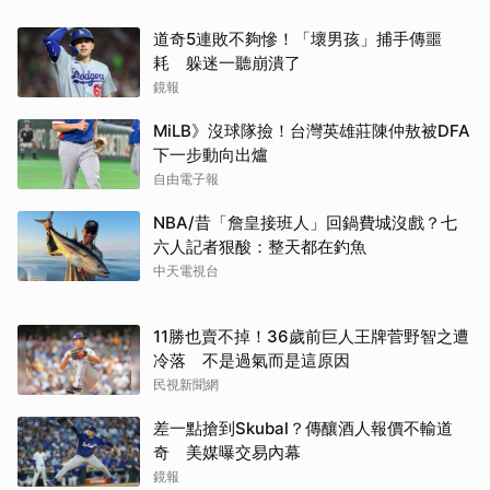
道奇5連敗不夠慘！「壞男孩」捕手傳噩
耗 躲迷一聽崩潰了
鏡報
MiLB》沒球隊撿！台灣英雄莊陳仲敖被DFA
下一步動向出爐
自由電子報
NBA/昔「詹皇接班人」回鍋費城沒戲？七
六人記者狠酸：整天都在釣魚
中天電視台
11勝也賣不掉！36歲前巨人王牌菅野智之遭
冷落 不是過氣而是這原因
民視新聞網
差一點搶到Skubal？傳釀酒人報價不輸道
奇 美媒曝交易內幕
鏡報