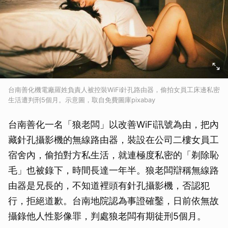
台南善化機電廠羅姓負責人被控裝WiFi針孔路由器，偷拍女員工床邊私密
生活遭判刑5個月。示意圖，取自免費圖庫pixabay
台南善化一名「狼老闆」以改善WiFi訊號為由，把內
藏針孔攝影機的無線路由器，裝設在公司二樓女員工
宿舍內，偷拍對方私生活，就連極度私密的「剃除恥
毛」也被錄下，時間長達一年半。狼老闆辯稱無線路
由器是兄長的，不知道裡頭有針孔攝影機，否認犯
行，拒絕道歉。台南地院認為事證確鑿，日前依無故
攝錄他人性影像罪，判處狼老闆有期徒刑5個月。