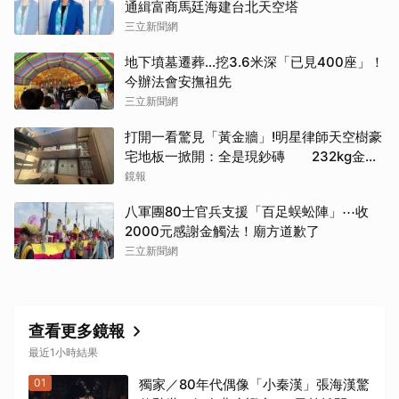
通緝富商馬廷海建台北天空塔
三立新聞網
地下墳墓遷葬…挖3.6米深「已見400座」！
今辦法會安撫祖先
三立新聞網
打開一看驚見「黃金牆」!明星律師天空樹豪
宅地板一掀開：全是現鈔磚 232kg金山
震撼影像曝
鏡報
八軍團80士官兵支援「百足蜈蚣陣」⋯收
2000元感謝金觸法！廟方道歉了
三立新聞網
查看更多鏡報
最近1小時結果
01
獨家／80年代偶像「小秦漢」張海漢驚