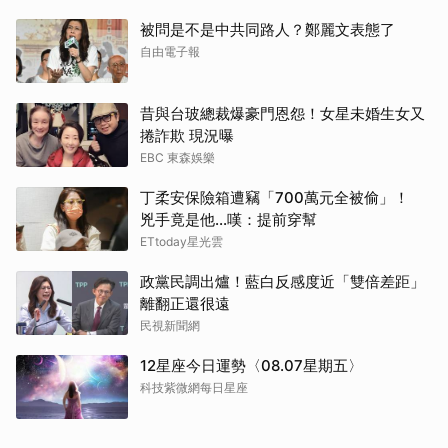
被問是不是中共同路人？鄭麗文表態了
自由電子報
昔與台玻總裁爆豪門恩怨！女星未婚生女又
捲詐欺 現況曝
EBC 東森娛樂
丁柔安保險箱遭竊「700萬元全被偷」！
兇手竟是他...嘆：提前穿幫
ETtoday星光雲
政黨民調出爐！藍白反感度近「雙倍差距」
離翻正還很遠
民視新聞網
12星座今日運勢〈08.07星期五〉
科技紫微網每日星座