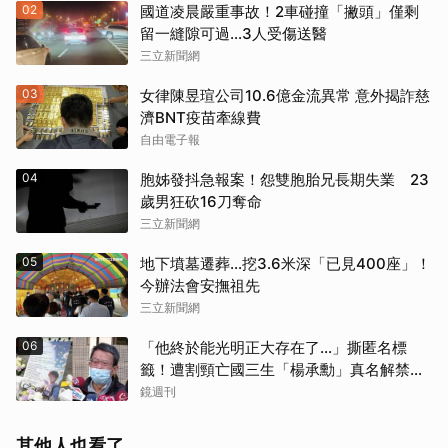
02
國道凌晨嚴重事故！2車碰撞「撇頭」僅剩
留一縫隙可過…3人受傷送醫
三立新聞網
03
女律陳昱瑄公司10.6億金流異常 意外揭詐慈
濟BNT疫苗牽線費
自由電子報
04
胞姊發抖急報案！怨雙胞胎兄長期失業 23
歲男狂砍16刀奪命
三立新聞網
05
地下墳墓遷葬…挖3.6米深「已見400座」！
今辦法會安撫祖先
三立新聞網
06
「他終於能光明正大存在了...」撕匿名標
籤！遭割頸亡國三生「楊承勳」真名解禁
乾妹法庭抗辯引眾怒
鏡週刊
其他人也看了