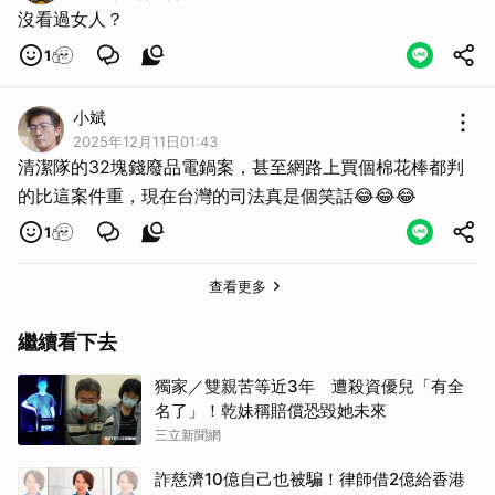
沒看過女人？
1
取消
小斌
2025年12月11日01:43
清潔隊的32塊錢廢品電鍋案，甚至網路上買個棉花棒都判
的比這案件重，現在台灣的司法真是個笑話😂😂😂
1
查看更多
繼續看下去
獨家／雙親苦等近3年 遭殺資優兒「有全
名了」！乾妹稱賠償恐毀她未來
三立新聞網
詐慈濟10億自己也被騙！律師借2億給香港