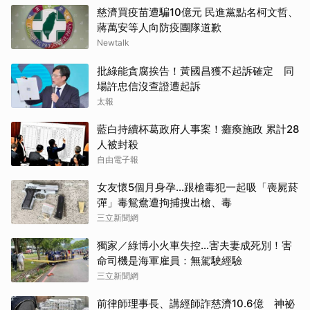
慈濟買疫苗遭騙10億元 民進黨點名柯文哲、
蔣萬安等人向防疫團隊道歉
Newtalk
批綠能貪腐挨告！黃國昌獲不起訴確定 同
場許忠信沒查證遭起訴
太報
藍白持續杯葛政府人事案！癱瘓施政 累計28
人被封殺
自由電子報
女友懷5個月身孕…跟槍毒犯一起吸「喪屍菸
彈」毒鴛鴦遭拘捕搜出槍、毒
三立新聞網
獨家／綠博小火車失控…害夫妻成死別！害
命司機是海軍雇員：無駕駛經驗
三立新聞網
前律師理事長、講經師詐慈濟10.6億 神祕