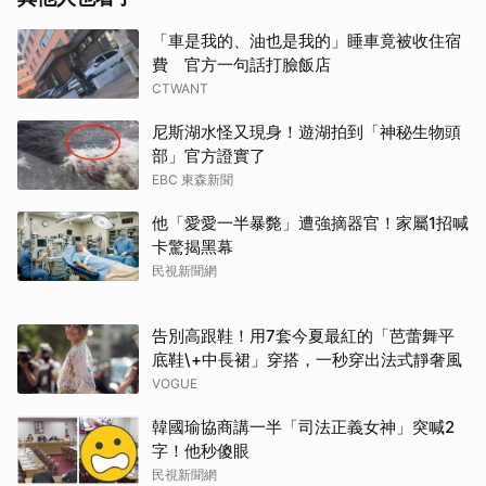
「車是我的、油也是我的」睡車竟被收住宿
費 官方一句話打臉飯店
CTWANT
尼斯湖水怪又現身！遊湖拍到「神秘生物頭
部」官方證實了
EBC 東森新聞
他「愛愛一半暴斃」遭強摘器官！家屬1招喊
卡驚揭黑幕
民視新聞網
告別高跟鞋！用7套今夏最紅的「芭蕾舞平
底鞋\+中長裙」穿搭，一秒穿出法式靜奢風
VOGUE
韓國瑜協商講一半「司法正義女神」突喊2
字！他秒傻眼
民視新聞網