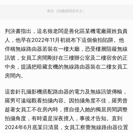
廣告（請繼續閱讀本文）
判決書指出，這名狼老闆是善化區某機電廠羅姓負責
人，他早在2022年11月初就布下這個偷拍陷阱。他
佯稱無線路由器若裝在一樓大廳，恐受樓層阻礙無線
訊號，女員工房間剛好在三樓辦公室及二樓宿舍的正
中央，提議把暗藏玄機的無線路由器裝在二樓女員工
房間內。
這套針孔攝影機搭配路由器的電力及無線訊號傳輸，
羅男可遠端觀看拍攝內容。因拍攝角度不佳，羅男曾
趁著女員工不在房內時，擅自侵入她的獨居房間調整
拍攝角度，有時還是深夜擅入，事後才告知。直到
2024年6月底某日清晨，女員工察覺無線路由器位置