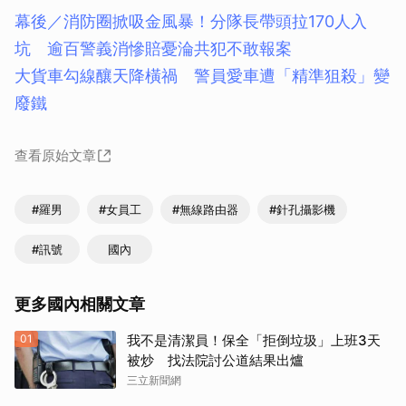
幕後／消防圈掀吸金風暴！分隊長帶頭拉170人入
坑 逾百警義消慘賠憂淪共犯不敢報案
大貨車勾線釀天降橫禍 警員愛車遭「精準狙殺」變
廢鐵
查看原始文章
#羅男
#女員工
#無線路由器
#針孔攝影機
#訊號
國內
更多國內相關文章
01
我不是清潔員！保全「拒倒垃圾」上班3天
被炒 找法院討公道結果出爐
三立新聞網