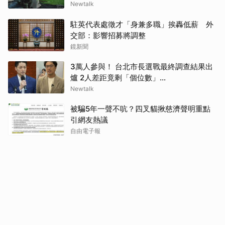
Newtalk
駐英代表處徵才「身兼多職」挨轟低薪 外
交部：影響招募將調整
鏡新聞
3萬人參與！ 台北市長選戰最終調查結果出
爐 2人差距竟剩「個位數」...
Newtalk
被騙5年一聲不吭？四叉貓揪慈濟聲明重點
引網友熱議
自由電子報