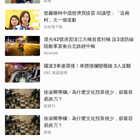
鏡報
曾轟陳時中擋慈濟買疫苗 邱議瑩：「這兩
柯」欠一個道歉
自由電子報
漢光42號演習淡江大橋首度封橋 設3道防線
阻敵軍直衝台北政經中樞
Newtalk
國道3車連環撞！車體撞爛變廢鐵 3人送醫
EBC 東森新聞
徐淑卿專欄／為什麼文化預算很少，卻最容
易挨刀？
鏡週刊
徐淑卿專欄：為什麼文化預算很少，卻最容
易挨刀？
鏡報