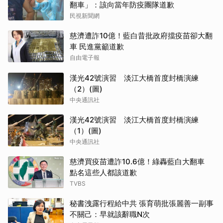
翻車」：該向當年防疫團隊道歉
民視新聞網
慈濟遭詐10億！藍白昔批政府擋疫苗卻大翻
車 民進黨籲道歉
自由電子報
漢光42號演習 淡江大橋首度封橋演練
（2）(圖)
中央通訊社
漢光42號演習 淡江大橋首度封橋演練
（1）(圖)
中央通訊社
慈濟買疫苗遭詐10.6億！綠轟藍白大翻車
點名這些人都該道歉
TVBS
秘書洩露行程給中共 張育萌批張麗善一副事
不關己：早就該辭職N次