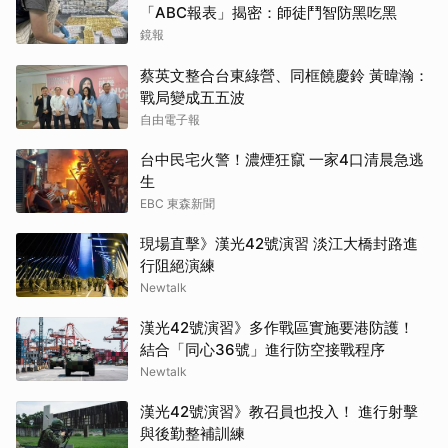
「ABC報表」揭密：師徒鬥智防黑吃黑
鏡報
蔡英文整合台東綠營、同框饒慶鈴 黃暐瀚：
戰局變成五五波
自由電子報
台中民宅火警！濃煙狂竄 一家4口清晨急逃
生
EBC 東森新聞
現場直擊》漢光42號演習 淡江大橋封路進
行阻絕演練
Newtalk
漢光42號演習》多作戰區實施要港防護！
結合「同心36號」進行防空接戰程序
Newtalk
漢光42號演習》教召員也投入！ 進行射擊
與後勤整補訓練