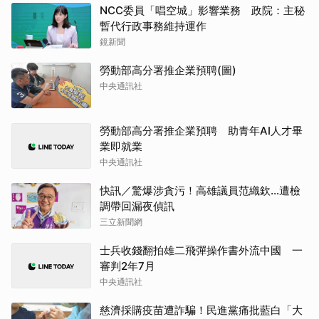
NCC委員「唱空城」影響業務 政院：主秘
暫代行政事務維持運作
鏡新聞
勞動部高分署推企業預聘(圖)
中央通訊社
勞動部高分署推企業預聘 助青年AI人才畢
業即就業
中央通訊社
快訊／驚爆涉貪污！高雄議員范織欽…遭檢
調帶回漏夜偵訊
三立新聞網
士兵收錢翻拍雄二飛彈操作書外流中國 一
審判2年7月
中央通訊社
慈濟採購疫苗遭詐騙！民進黨痛批藍白「大