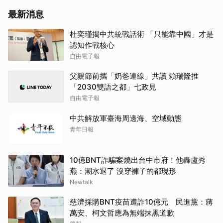
最新消息
杜奕瑾揭中共統戰話術 「只能靠中國」才是
認知作戰核心
自由電子報
父親節前攜「奶爸連線」共讀 賴瑞隆推
「2030雙語之都」七政見
自由電子報
中共解放軍臺海周邊海、空域動態
青年日報
10億BNT詐騙案燒出台中市府！他轟盧秀
燕：潮水退了 沒穿褲子的都現形
Newtalk
慈濟採購BNT疫苗遭詐10億元 民進黨：蔣
萬安、柯文哲應為無端抹黑道歉