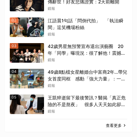
傳辭世！好友悲痛證實：2天前離開
鏡報
02
江語晨1句話「問倒代拍」 「執法瞬
間」逗笑機場粉絲
鏡報
03
42歲男星無預警宣布退出演藝圈 20
年「同學」曝現況：很了解他！震撼爆
料「恐懼」這件事
鏡報
04
49歲8點檔女星離婚台中富商2年...帶兒
女首度同框 感動「強大力量」：一起
種下善的種子
鏡報
05
王凱猝逝留下最後警訊？醫揭「真正危
險的不是熬夜」 很多人天天如此卻不
自知
鏡報
查看更多