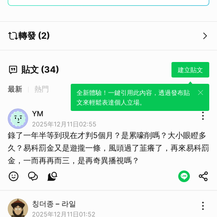
轉發 (2)
貼文 (34)
建立貼文
最新
熱門
全新體驗！一鍵引用此內容，透過發布貼
文來輕鬆表達個人立場。
YM
2025年12月11日02:55
錄了一年半等到現在才判5個月？是累嚎削嗎？大小眼瞪多
久？易科罰金又是遊攏一條，風頭過了韮癢了，再來易科罰
金，一而再再而三，是再奇異播視嗎？
칭더종 – 라일
2025年12月11日01:52