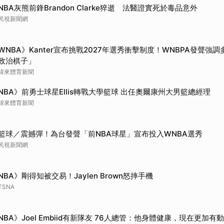
NBA灰熊前鋒Brandon Clarke猝逝 法醫證實死於毒品意外
民視新聞網
WNBA》Kanter宣布挑戰2027年選秀衝擊制度！WNBPA發聲強
政治棋子」
緯來體育新聞
NBA》前勇士球星Ellis轉戰大學籃球 出任奧爾康州大男籃總經理
緯來體育新聞
籃球／震撼彈！為台發聲「前NBA球星」宣布投入WNBA選秀
民視新聞網
NBA》剛得知被交易！Jaylen Brown怒摔手機
TSNA
NBA》Joel Embiid有新隊友 76人總管：他身體健康，現在更加有