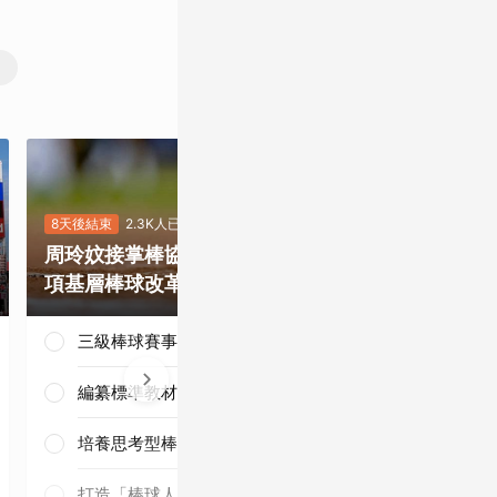
8天後結束
2.3K人已投
7天後結束
5.5K
周玲妏接掌棒協，你最期待哪一
重磅補強塞揚
項基層棒球改革？
是否有望奪下
三級棒球賽事正常化
編纂標準教材與導入運科防護
培養思考型棒球人才
三連霸毫無懸
念！
打造「棒球人之家」