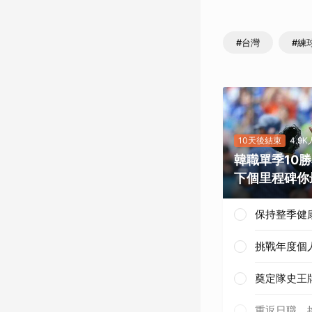
#台灣
#練
10天後結束
4.9
韓職單季10
下個里程碑你
保持整季健
挑戰年度個
奠定隊史王
重返日職、