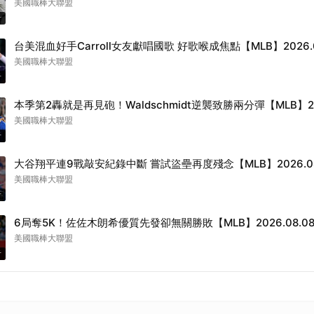
美國職棒大聯盟
音
台美混血好手Carroll女友獻唱國歌 好歌喉成焦點【MLB】2026.0
美國職棒大聯盟
音
本季第2轟就是再見砲！Waldschmidt逆襲致勝兩分彈【MLB】202
美國職棒大聯盟
音
大谷翔平連9戰敲安紀錄中斷 嘗試盜壘再度殘念【MLB】2026.08
美國職棒大聯盟
音
6局奪5K！佐佐木朗希優質先發卻無關勝敗【MLB】2026.08.0
美國職棒大聯盟
音