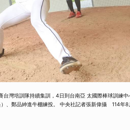
球賽台灣培訓隊持續集訓，4日到台南亞 太國際棒球訓練
起）、鄭品紳進牛棚練投。 中央社記者張新偉攝 114年8