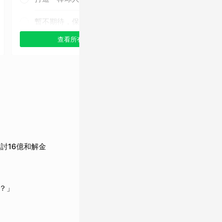
暫不期待，保持觀望
查看所有選項
查看
討16億和解金
？」