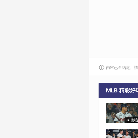
內容已至結尾。請
MLB 精彩
影