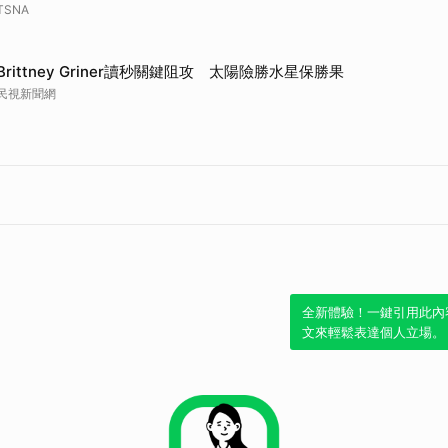
TSNA
取消
Brittney Griner讀秒關鍵阻攻 太陽險勝水星保勝果
民視新聞網
全新體驗！一鍵引用此內
文來輕鬆表達個人立場。