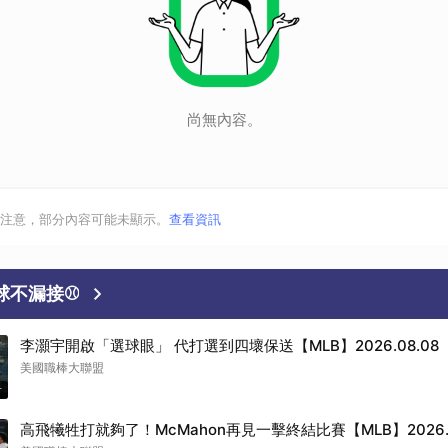
尚無內容。
注意，部分內容可能未顯示。
查看資訊
好球不漏接⚾
李灝宇開啟「選球眼」 代打選到四壞保送【MLB】2026.08.08
美國職棒大聯盟
音
高飛犧牲打就夠了！McMahon再見一擊終結比賽【MLB】2026.0