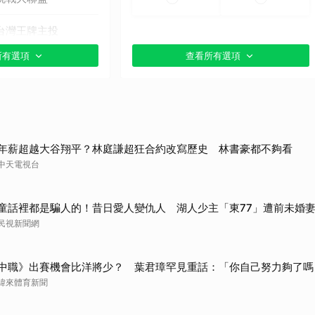
台灣王牌主投
所有選項
查看所有選項
貼文分享）
年薪超越大谷翔平？林庭謙超狂合約改寫歷史 林書豪都不夠看
中天電視台
童話裡都是騙人的！昔日愛人變仇人 湖人少主「東77」遭前未婚妻
民視新聞網
中職》出賽機會比洋將少？ 葉君璋罕見重話：「你自己努力夠了嗎
緯來體育新聞