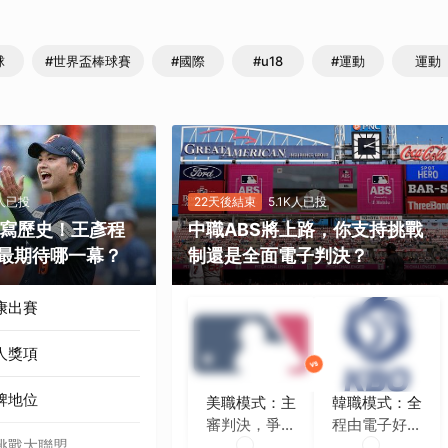
球
#世界盃棒球賽
#國際
#u18
#運動
運動
K人已投
22天後結束
5.1K人已投
勝寫歷史！王彥程
中職ABS將上路，你支持挑戰
最期待哪一幕？
制還是全面電子判決？
康出賽
人獎項
牌地位
美職模式：主
韓職模式：全
審判決，爭議
程由電子好球
挑戰大聯盟
時再挑戰
帶判定