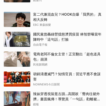
鏡週刊
富二代兼混血兒？HOOK自爆「我男的」 真
相大反轉
EBC 東森娛樂
國民黨曾轟綠營擋慈濟買疫苗 林智群曝當年
陳時中「這句話」打臉
自由電子報
電商老闆不倫女主管！正宮翻出「超色道具
包」崩潰
民視新聞網
胡錦濤遭滅門？知情官員：習近平應不會謀
害
NOWNEWS今日新聞
辣妹穿透視裝逛古蹟…高開衩「臀肉往裙外
擠」畫面瘋傳！導覽員「一句話」勸離被狂
讚
鏡報