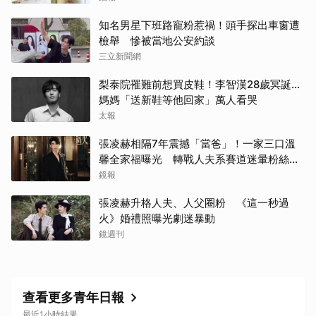
知名男星下班路寵粉惹禍！頭手探出車窗遭
檢舉 慘被當地公安約談
三立新聞網
梨泰院罹難前想買皮鞋！李智漢28歲冥誕…
媽媽「送新鞋等他回家」萬人看哭
太報
張凌赫相隔7年震撼「當爸」！一家三口溫
馨全家福曝光 轉戰人夫系賽道迷暈粉絲嗨
喊：直接結婚
鏡報
張凌赫升格人夫、人父圈粉 《這一秒過
火》婚禮照曝光劇迷暴動
鏡週刊
查看更多青年日報
最近1小時結果