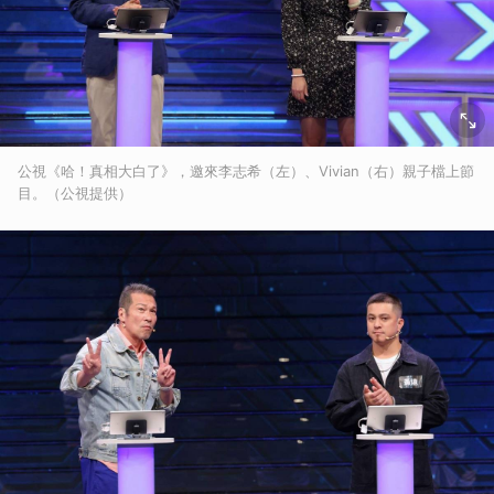
公視《哈！真相大白了》，邀來李志希（左）、Vivian（右）親子檔上節
目。（公視提供）