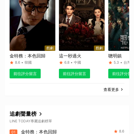
戲劇
戲劇
金特務：本色回歸
這一秒過火
聰明鎮
8.6
•
韓國
6.8
•
中國
5.3
•
台灣
前往評分留言
前往評分留言
前往評分留
查看更多
追劇聲量榜
LINE TODAY專屬追劇榜單
金特務：本色回歸
8.6
01