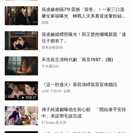
張凌赫相隔7年震撼「當爸」！一家三口溫
馨全家福曝光 轉戰人夫系賽道迷暈粉絲嗨
喊：直接結婚
鏡報
張凌赫婚禮照曝光！與王楚然嘟嘴親親「連
兒子都有了」
緯來娛樂新聞
禾浩辰主演時代劇「再見1987」(圖)
中央通訊社
《這一秒過火》慕容清嶧當眾宣佈婚訊
LINE TODAY 追劇
預告片
傅子純遺孀曝他生前心願 「開始著手安排
中」承諾帶毛孩完成
ETtoday星光雲