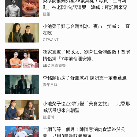
梨泰院罹難男星28歲冥誕！母買「生日新
鞋」被老闆1句話逼哭 淚喊：拜託回來穿
鏡報
小池榮子難忘台灣剉冰、夜市 笑喊：一直
在吃
CTWANT
獨家直擊／邱以太、劉育仁合體飯撒！首演
情侶揭「7年前命運安排」
EBC 東森娛樂
李銘順挑房子舒服就好 陳姸霏一定要通風
青年日報
小池榮子憶台灣行變「美食之旅」 北香那
喊話最想來台朝聖
鏡週刊
全網苦等一個月！陳隨意滷肉食譜終於公
開 只用3種調味超簡單