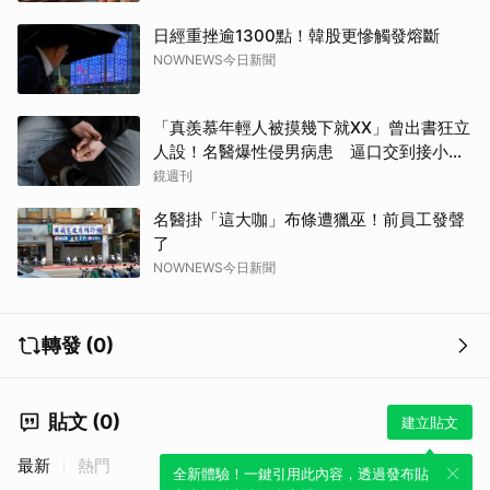
日經重挫逾1300點！韓股更慘觸發熔斷
NOWNEWS今日新聞
「真羨慕年輕人被摸幾下就XX」曾出書狂立
人設！名醫爆性侵男病患 逼口交到接小孩
鬧鐘響才停
鏡週刊
名醫掛「這大咖」布條遭獵巫！前員工發聲
了
NOWNEWS今日新聞
轉發 (0)
貼文 (0)
建立貼文
最新
熱門
全新體驗！一鍵引用此內容，透過發布貼