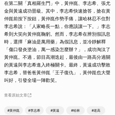
在第二關「真相羅生門」中，黃仲崑、李志希、張尤
金與黃遠成功晉級。其中，李志希快速搶答，搶在黃
仲崑前按下按鈕，黃仲崑作勢手痛，讓哈林忍不住對
李志希說：「人家略長一點，你應該讓一下。」李志
希則大笑向黃仲崑鞠躬。然而，李志希在辨別假訊息
時，選擇「麻油是萬用藥」為假訊息，並冷靜解釋
「傷口發炎塗油，萬一感染怎麼辦？」，成功淘汰了
黃仲崑。不過，節目高潮迭起，最後由一路高分過關
的黃遠與李志希進入終極關卡。最終，黃遠成功擊敗
李志希，替爸爸黃仲崑「王子復仇」，黃仲崑也大聲
叫好，引發全場一陣歡笑。
查看原始文章
#黃仲崑
#李志希
#黃遠
#哈林
#老高