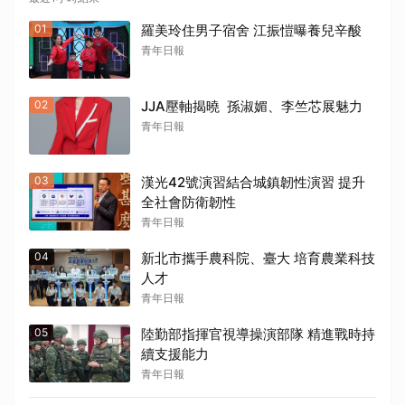
01
羅美玲住男子宿舍 江振愷曝養兒辛酸
青年日報
02
JJA壓軸揭曉 孫淑媚、李竺芯展魅力
青年日報
03
漢光42號演習結合城鎮韌性演習 提升
全社會防衛韌性
青年日報
04
新北市攜手農科院、臺大 培育農業科技
人才
青年日報
05
陸勤部指揮官視導操演部隊 精進戰時持
續支援能力
青年日報