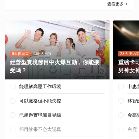
查看更多
9天後結束
4.5K人已投
23天後結
經營型實境節目中火爆互動，你能接
重磅卡司
受嗎？
男神女
能理解高壓工作環境
申惠
可以嚴格但不能失控
林智
已超過實境節目界線
金高
節目效果不必太認真
白鹿