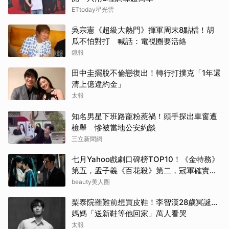
ETtoday星光雲
吳宗憲《超級大熱門》揮軍周末8點檔！胡
瓜不怕對打 喊話：電視圈要活絡
鏡報
田中圭擺脫不倫戀復出！轉行打撲克「1年還
清上億違約金」
太報
知名男星下班路寵粉惹禍！頭手探出車窗遭
檢舉 慘被當地公安約談
三立新聞網
七月Yahoo戲劇口碑榜TOP10！《金特務》
第五，孟子義《百花殺》第二，冠軍確實
紅！
beauty美人圈
梨泰院罹難前想買皮鞋！李智漢28歲冥誕…
媽媽「送新鞋等他回家」萬人看哭
太報