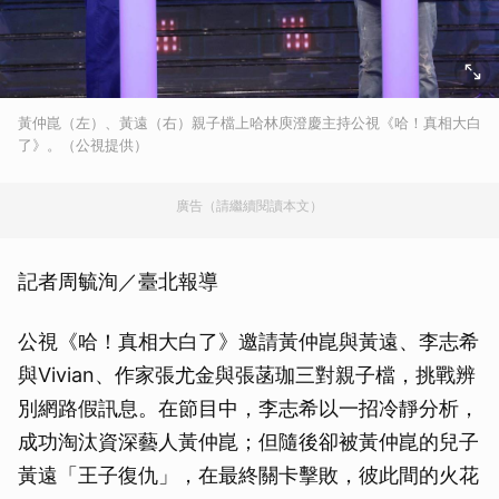
黃仲崑（左）、黃遠（右）親子檔上哈林庾澄慶主持公視《哈！真相大白
了》。（公視提供）
廣告（請繼續閱讀本文）
記者周毓洵／臺北報導
公視《哈！真相大白了》邀請黃仲崑與黃遠、李志希
與Vivian、作家張尤金與張菡珈三對親子檔，挑戰辨
別網路假訊息。在節目中，李志希以一招冷靜分析，
成功淘汰資深藝人黃仲崑；但隨後卻被黃仲崑的兒子
黃遠「王子復仇」，在最終關卡擊敗，彼此間的火花