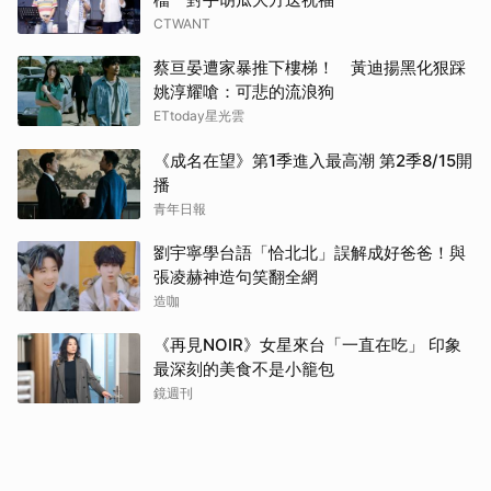
CTWANT
蔡亘晏遭家暴推下樓梯！ 黃迪揚黑化狠踩
姚淳耀嗆：可悲的流浪狗
ETtoday星光雲
《成名在望》第1季進入最高潮 第2季8/15開
播
青年日報
劉宇寧學台語「恰北北」誤解成好爸爸！與
張凌赫神造句笑翻全網
造咖
《再見NOIR》女星來台「一直在吃」 印象
最深刻的美食不是小籠包
鏡週刊