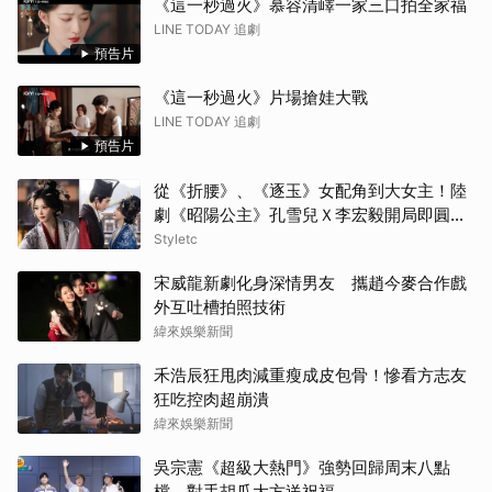
《這一秒過火》慕容清嶧一家三口拍全家福
LINE TODAY 追劇
預告片
《這一秒過火》片場搶娃大戰
LINE TODAY 追劇
預告片
從《折腰》、《逐玉》女配角到大女主！陸
劇《昭陽公主》孔雪兒Ｘ李宏毅開局即圓
房，這場帶毒的權謀虐戀太過癮
Styletc
宋威龍新劇化身深情男友 攜趙今麥合作戲
外互吐槽拍照技術
緯來娛樂新聞
禾浩辰狂甩肉減重瘦成皮包骨！慘看方志友
狂吃控肉超崩潰
緯來娛樂新聞
吳宗憲《超級大熱門》強勢回歸周末八點
檔 對手胡瓜大方送祝福