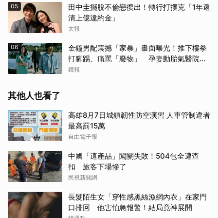
05
田中圭擺脫不倫戀復出！轉行打撲克「1年還
清上億違約金」
太報
06
金鐘男配震撼「家暴」畫面曝光！推下樓拳
打腳踢、痛罵「廢物」 孕妻動胎氣醫院爆
激烈衝突
鏡報
其他人也看了
高雄8月7日城鎮韌性防空演習 人車管制違者
最高罰15萬
自由電子報
中國「這產品」闖關失敗！504包全遭查
扣 旅客下場慘了
民視新聞網
長髮陌生女「穿性感黑絲漁網內衣」在家門
口排回 他害怕急報警！結局竟神展開