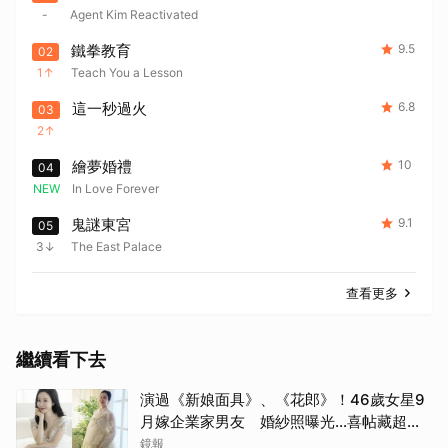
-
Agent Kim Reactivated
鐵拳教育
9.5
02
1
Teach You a Lesson
這一秒過火
6.8
03
2
繪夢婚禮
10
04
NEW
In Love Forever
鬼謎東宮
9.1
05
3
The East Palace
查看更多
繼續看下去
取消
演過《新娘面具》、《花郎》！46歲女星9
月嫁企業家男友 婚紗照曝光…喜帖藏超甜
告白
鏡報