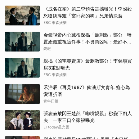
《成名在望》第二季預告震撼曝光！李國毅
柳樂
怒嗆姚淳耀「當邱家的狗」兄弟情決裂
EBC 東森娛樂
朴海
金鐘視帝內心藏很深揭「最刺激」部分 曝
高允
置產最重視這件事！不畏買凶宅：最好不要
知道
鏡報
其他
親揭《凶宅專賣店》最刺激部分！李銘順買
房3重點曝光
山姆
EBC 東森娛樂
戶田
禾浩辰《再見1987》飾演斯文青年 癡心為
愛遭折磨
許楠
青年日報
田曦
張凌赫放閃王楚然「嘟嘴親親」秒變下廚人
夫 一家三口全家福曝光
ETtoday星光雲