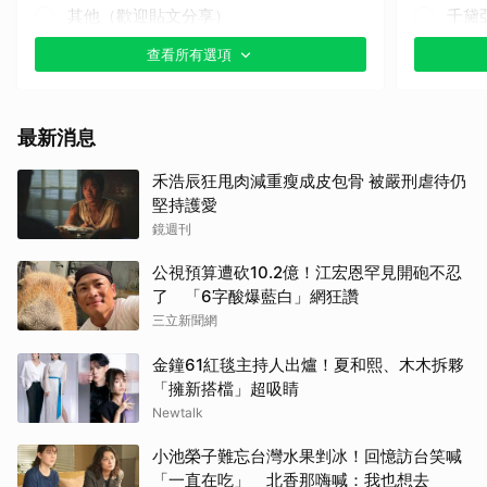
其他（歡迎貼文分享）
千黛
查看所有選項
邊佑
楊洋
最新消息
王楚
禾浩辰狂甩肉減重瘦成皮包骨 被嚴刑虐待仍
堅持護愛
金武
鏡週刊
蘇志
公視預算遭砍10.2億！江宏恩罕見開砲不忍
了 「6字酸爆藍白」網狂讚
傑瑞
三立新聞網
金鐘61紅毯主持人出爐！夏和熙、木木拆夥
山下
「擁新搭檔」超吸睛
Newtalk
朴恩
小池榮子難忘台灣水果剉冰！回憶訪台笑喊
徐仁
「一直在吃」 北香那嗨喊：我也想去