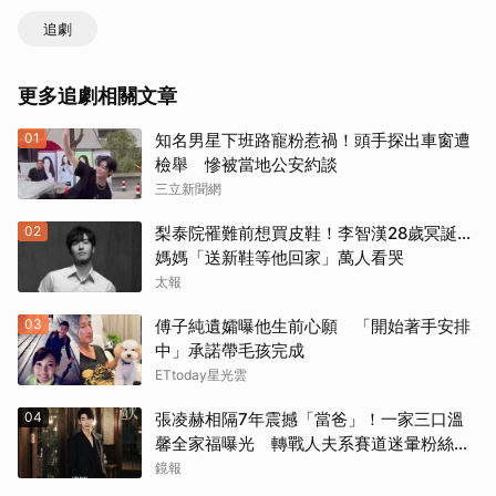
追劇
更多追劇相關文章
01
知名男星下班路寵粉惹禍！頭手探出車窗遭
檢舉 慘被當地公安約談
三立新聞網
02
梨泰院罹難前想買皮鞋！李智漢28歲冥誕…
媽媽「送新鞋等他回家」萬人看哭
太報
03
傅子純遺孀曝他生前心願 「開始著手安排
中」承諾帶毛孩完成
ETtoday星光雲
04
張凌赫相隔7年震撼「當爸」！一家三口溫
馨全家福曝光 轉戰人夫系賽道迷暈粉絲嗨
喊：直接結婚
鏡報