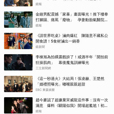
鏡報
迪麗
金鐘男配震撼「家暴」畫面曝光！推下樓拳
湯姆
打腳踢、痛罵「廢物」 孕妻動胎氣醫院爆
激烈衝突
鏡報
IU
《請世界吃桌》滷肉爆紅 陳隨意不藏私公
開食譜！5食材滷出一鍋香
李星
鏡新聞
生田
李棟旭為拍裸露戲拚了！戒酒半年「開拍前
狂操肌肉」 幕後魔鬼訓練曝光
Rai
三立新聞網
Jis
《這一秒過火》大結局！張凌赫、王楚然
「婚禮照曝光」嘟嘴親親超甜
小栗
EBC 東森娛樂
趙今麥認了超嫌棄宋威龍這件事：沒有一次
金宣
滿意 爆料《驕陽似我》開場超尷尬！初見
面就上演親密戲
鏡報
張凌