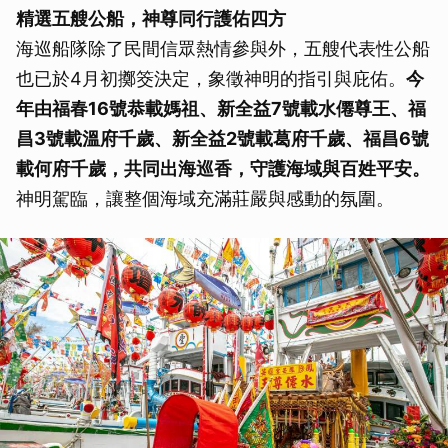
精選五艘公船，神尊同行護佑四方
海巡船隊除了民間信眾熱情參與外，五艘代表性公船
也已於4月初擲筊決定，象徵神明的指引與庇佑。
今
年由福春16號恭載媽祖、新全益7號載水僊尊王、福
昌3號載溫府千歲、新全益2號載葛府千歲、福昌6號
載何府千歲，共同出海巡香，守護海域與百姓平安。
神明駕臨，讓整個海域充滿莊嚴與感動的氛圍。