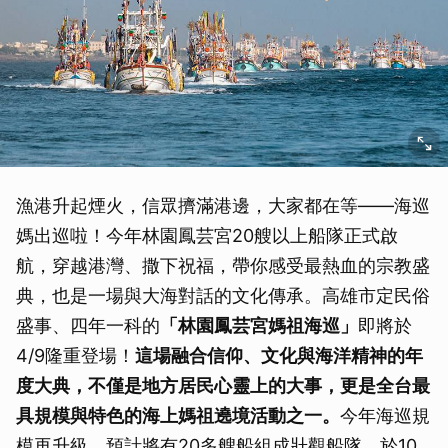
漁港升起煙火，信眾擠滿港邊，大家都在等——海巡
媽出巡啦！今年林園鳳芸宮20艘以上船隊正式啟
航，穿越港灣、撒下祝福，帶你感受最熱血的宗教盛
典，也是一場與大海對話的文化傳承。高雄市定民俗
盛事、四年一科的
「林園鳳芸宮媽祖海巡」
即將於
4/9隆重登場！
這場融合信仰、文化與海洋精神的年
度大典，不僅是地方居民心靈上的大事，更是全台最
具規模與特色的海上媽祖遶境活動之一。
今年海巡規
模再升級，預計將有20多艘船組成壯觀船隊，於10