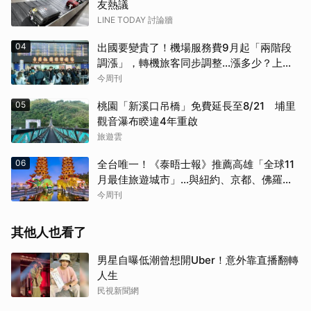
友熱議
LINE TODAY 討論牆
04
出國要變貴了！機場服務費9月起「兩階段
調漲」，轉機旅客同步調整…漲多少？上路
時間曝光
今周刊
05
桃園「新溪口吊橋」免費延長至8/21 埔里
觀音瀑布睽違4年重啟
旅遊雲
06
全台唯一！《泰晤士報》推薦高雄「全球11
月最佳旅遊城市」…與紐約、京都、佛羅倫
斯共同入榜，理由曝光
今周刊
其他人也看了
取消
男星自曝低潮曾想開Uber！意外靠直播翻轉
人生
民視新聞網