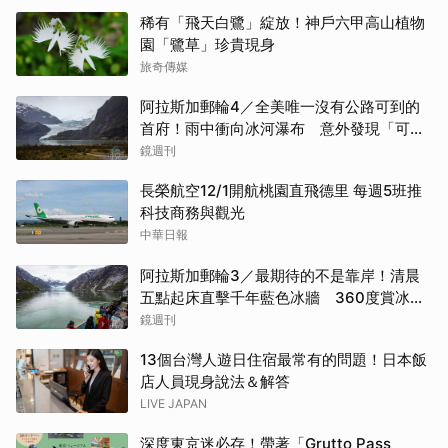
稀有「飛天白鷺」綻放！神戶六甲高山植物
園「鷺草」珍貴現身
旅奇傳媒
阿拉斯加郵輪4／全美唯一沒有公路可到的
首府！雨中衝向冰河瀑布 意外發現「可講
價」的質感紀念品
鏡週刊
長榮航空12/1開航桃園直飛德里 每週5班推
科技商務與觀光
中華日報
阿拉斯加郵輪3／最期待的不是靠岸！清晨
五點起床直擊千年藍色冰牆 360度賞冰川
太療癒
鏡週刊
13個台灣人遊日住宿最常有的問題！日本飯
店人員現身說法＆解答
LIVE JAPAN
深度東京迷必存！帶著「Grutto Pass