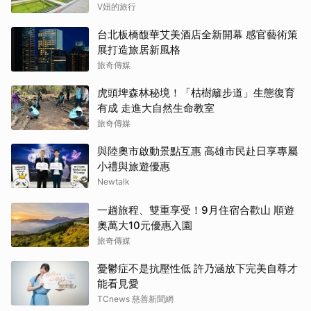
V妞的旅行
台北板橋馥華艾美酒店全新開幕 感官藝術策
展打造旅居新風格
旅奇傳媒
虎頭埤森林秘境！「枯樹籬步道」生態復育
有成 走進大自然生命教室
旅奇傳媒
與陸奧市啟動景點互惠 高雄市民赴日享專屬
小禮與旅遊優惠
Newtalk
一趟旅程、雙重享受！9月住宿合歡山 順遊
奧萬大10元優惠入園
旅奇傳媒
憂鬱症不是抗壓性低 許乃涵放下完美自尊才
能看見愛
TCnews 慈善新聞網