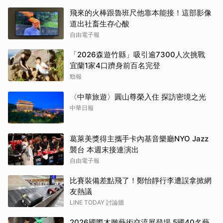
飛來的火棒跟魯班尺他靠本能接！這部影像
道出社畜生存心酸
自由電子報
「2026森遊竹縣」吸引逾7300人次挑戰
宜蘭1家4口躋身前百名完登
勁報
〈中華旅遊〉圓山尊榮入住 探訪密境之光
中華日報
葛萊美獎得主攜手卡內基音樂廳NYO Jazz
襲台 本週末接連演出
自由電子報
比賽裝備差點飛了！鄭怡靜行李遭誤拿掀網
友熱議
LINE TODAY 討論牆
2026國際木雕藝術交流展登場 5國40名藝