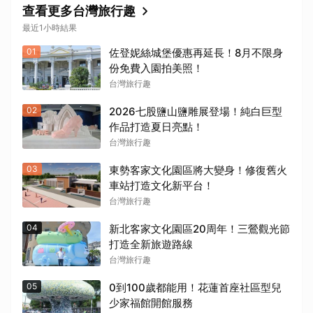
查看更多台灣旅行趣
最近1小時結果
01
佐登妮絲城堡優惠再延長！8月不限身
份免費入園拍美照！
台灣旅行趣
02
2026七股鹽山鹽雕展登場！純白巨型
作品打造夏日亮點！
台灣旅行趣
03
東勢客家文化園區將大變身！修復舊火
車站打造文化新平台！
台灣旅行趣
04
新北客家文化園區20周年！三鶯觀光節
打造全新旅遊路線
台灣旅行趣
05
0到100歲都能用！花蓮首座社區型兒
少家福館開館服務