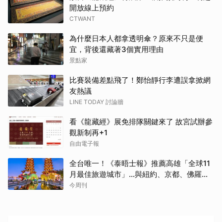
開放線上預約
CTWANT
為什麼日本人都拿透明傘？原來不只是便
宜，背後還藏著3個實用理由
景點家
比賽裝備差點飛了！鄭怡靜行李遭誤拿掀網
友熱議
LINE TODAY 討論牆
看《龍藏經》展免排隊關鍵來了 故宮試辦參
觀新制再+1
自由電子報
全台唯一！《泰晤士報》推薦高雄「全球11
月最佳旅遊城市」…與紐約、京都、佛羅倫
斯共同入榜，理由曝光
今周刊