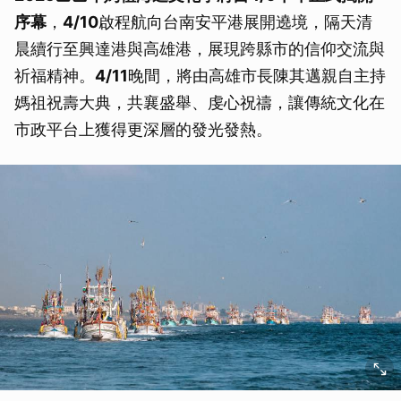
序幕
，
4/10
啟程航向台南安平港展開遶境，隔天清
晨續行至興達港與高雄港，展現跨縣市的信仰交流與
祈福精神。
4/11
晚間，將由高雄市長陳其邁親自主持
媽祖祝壽大典，共襄盛舉、虔心祝禱，讓傳統文化在
市政平台上獲得更深層的發光發熱。