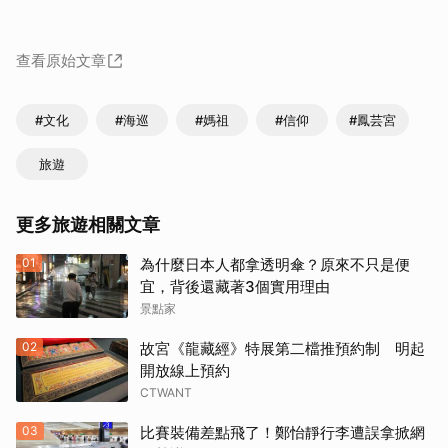
查看原始文章
#文化
#海巡
#媽祖
#信仰
#鳳芸宮
旅遊
更多旅遊相關文章
01
為什麼日本人都拿透明傘？原來不只是便
宜，背後還藏著3個實用理由
景點家
02
故宮《龍藏經》特展第二檔推預約制 明起
開放線上預約
CTWANT
03
比賽裝備差點飛了！鄭怡靜行李遭誤拿掀網