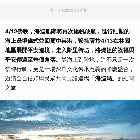
廣告（請繼續閱讀本文）
4/12傍晚，海巡船隊將再次揚帆啟航，進行壯觀的
海上遶境儀式並回駕中芸港，緊接著於4/13在林園
地區展開平安遶境，走入鄰里街坊，將媽祖的祝福與
平安傳遞至每個角落。
從海上到陸地，這不只是一次
信仰行腳，更是一場深具文化傳承意義的節慶盛會，
邀請全台信眾與民眾共同見證這場
「海巡媽」
的壯闊
之旅！