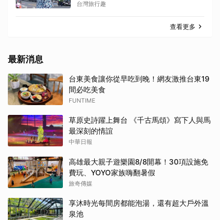
台灣旅行趣
查看更多
最新消息
台東美食讓你從早吃到晚！網友激推台東19
間必吃美食
FUNTIME
草原史詩躍上舞台 《千古馬頌》寫下人與馬
最深刻的情誼
中華日報
高雄最大親子遊樂園8/8開幕！30項設施免
費玩、YOYO家族嗨翻暑假
旅奇傳媒
享沐時光每間房都能泡湯，還有超大戶外溫
泉池