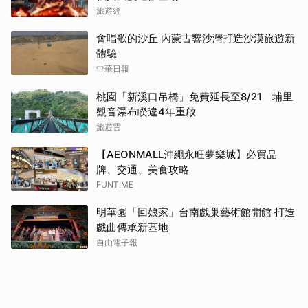
旅遊經
會唱歌的沙丘 內蒙古響沙灣打造沙漠旅遊新
體驗
中華日報
桃園「新溪口吊橋」免費延長至8/21 埔里
觀音瀑布睽違4年重啟
旅遊雲
【AEONMALL沖繩永旺夢樂城】必買品
牌、交通、美食攻略
FUNTIME
明華園「回娘家」台南戲巢藝術館開館 打造
戲曲傳承新基地
自由電子報