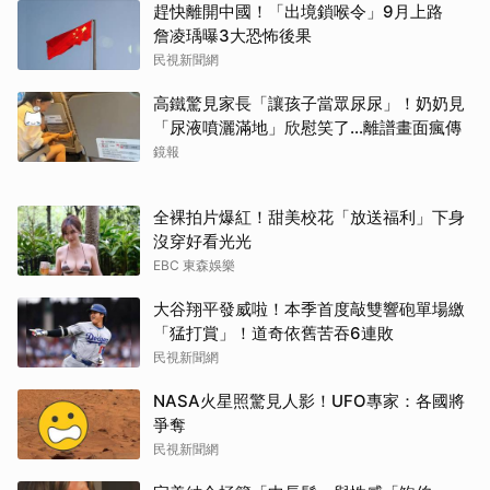
趕快離開中國！「出境鎖喉令」9月上路
詹凌瑀曝3大恐怖後果
民視新聞網
高鐵驚見家長「讓孩子當眾尿尿」！奶奶見
「尿液噴灑滿地」欣慰笑了…離譜畫面瘋傳
鏡報
全裸拍片爆紅！甜美校花「放送福利」下身
沒穿好看光光
EBC 東森娛樂
大谷翔平發威啦！本季首度敲雙響砲單場繳
「猛打賞」！道奇依舊苦吞6連敗
民視新聞網
NASA火星照驚見人影！UFO專家：各國將
爭奪
民視新聞網