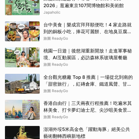
2026」逛遍東京107間博物館和美術館
Japaholic
台中美食｜樂成宮拜拜順便吃！4 家走路就
到的銅板小吃，捧花可麗餅、在地臭豆腐、
烤甜甜圈一次收
旅圖 ReadyGo
桃園一日遊｜後慈湖重新開放！走進軍事秘
境、AI互動展區，必訪森林系玻璃屋餐廳
旅圖 ReadyGo
全台觀光糖廠 Top 8 推薦｜一場從北到南的
「甜密旅行」，紅磚倉庫、鐵道風聲、甘蔗
香氣交織！
旅圖 ReadyGo
香港自由行｜三天兩夜行程推薦！吃遍米其
林美食、打卡夢幻迪士尼、尖沙咀美食景點
全攻略
旅圖 ReadyGo
澎湖外垵5米高金色「躍動海豚」絕美公共
藝術翻轉西嶼新地標