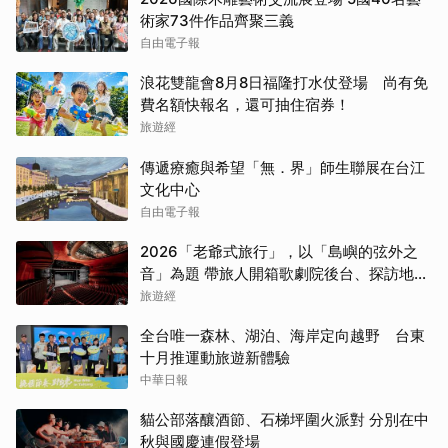
術家73件作品齊聚三義
自由電子報
浪花雙龍會8月8日福隆打水仗登場 尚有免
費名額快報名，還可抽住宿券！
旅遊經
傳遞療癒與希望「無．界」師生聯展在台江
文化中心
自由電子報
2026「老爺式旅行」，以「島嶼的弦外之
音」為題 帶旅人開箱歌劇院後台、探訪地下
舞廳年代及體驗民歌
旅遊經
全台唯一森林、湖泊、海岸定向越野 台東
十月推運動旅遊新體驗
中華日報
貓公部落釀酒節、石梯坪圍火派對 分別在中
秋與國慶連假登場