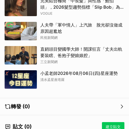
完美結合極簡「中長髮」與性感「鮑伯
頭」，2026髮型趨勢指標「Slip Bob」為何
自帶90年代超模氣場？
VOGUE
人夫帶「軍中情人」上汽旅 脫光卻沒做成
原因超尷尬
民視新聞網
直銷頭目變國學大師！開課狂言「丈夫出軌
要裝瞎、爸抱子變娘娘腔」
三立新聞網
小孟老師2026年08月06日(四)星座運勢
清水孟星座塔羅
轉發 (0)
貼文 (0)
建立貼文