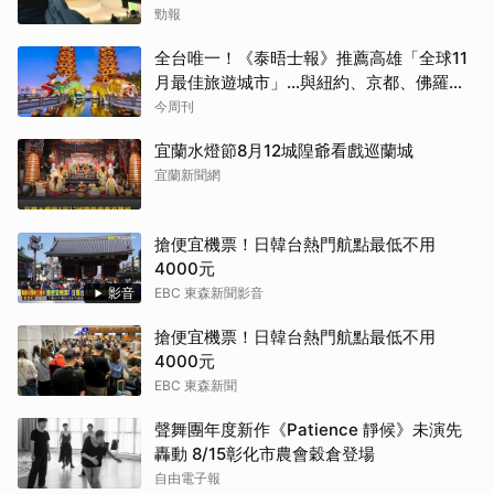
勁報
全台唯一！《泰晤士報》推薦高雄「全球11
月最佳旅遊城市」…與紐約、京都、佛羅倫
斯共同入榜，理由曝光
今周刊
宜蘭水燈節8月12城隍爺看戲巡蘭城
宜蘭新聞網
搶便宜機票！日韓台熱門航點最低不用
4000元
影音
EBC 東森新聞影音
搶便宜機票！日韓台熱門航點最低不用
4000元
EBC 東森新聞
聲舞團年度新作《Patience 靜候》未演先
轟動 8/15彰化市農會穀倉登場
自由電子報