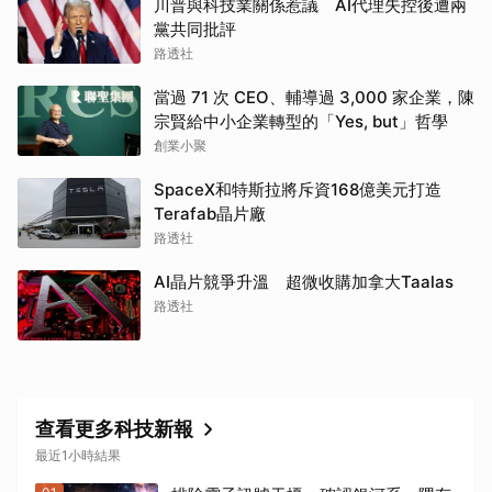
川普與科技業關係惹議 AI代理失控後遭兩
黨共同批評
路透社
當過 71 次 CEO、輔導過 3,000 家企業，陳
宗賢給中小企業轉型的「Yes, but」哲學
創業小聚
SpaceX和特斯拉將斥資168億美元打造
Terafab晶片廠
路透社
AI晶片競爭升溫 超微收購加拿大Taalas
路透社
查看更多科技新報
最近1小時結果