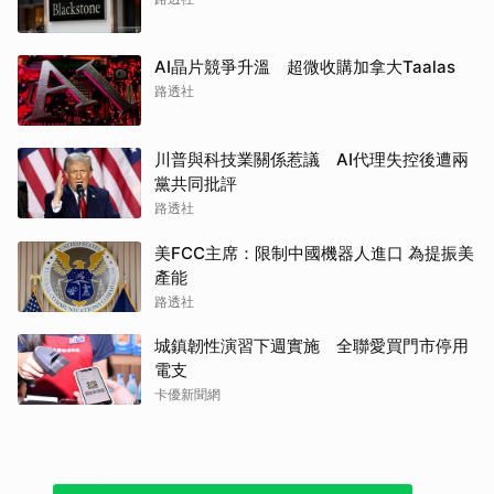
AI晶片競爭升溫 超微收購加拿大Taalas
路透社
川普與科技業關係惹議 AI代理失控後遭兩
黨共同批評
路透社
美FCC主席：限制中國機器人進口 為提振美
產能
路透社
城鎮韌性演習下週實施 全聯愛買門市停用
電支
卡優新聞網