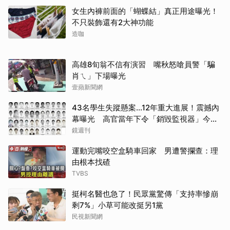
女生內褲前面的「蝴蝶結」真正用途曝光！
不只裝飾還有2大神功能
造咖
取消
高雄8旬翁不信有演習 嘴秋怒嗆員警「騙
肖ㄟ」下場曝光
壹蘋新聞網
43名學生失蹤懸案...12年重大進展！震撼內
幕曝光 高官當年下令「銷毀監視器」今遭
逮
鏡週刊
運動完嘴咬空盒騎車回家 男遭警攔查：理
由根本找碴
TVBS
挺柯名醫也急了！民眾黨驚傳「支持率慘崩
剩7%」小草可能改挺另1黨
民視新聞網