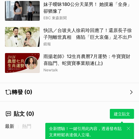
妹子曖昧180公分天菜男！ 她摸遍「全身」
卻猶豫了
EBC 東森新聞
快訊／台玻夫人徐莉玲回應了！還原長子徐
子翔離世真相 痛陷「巨大哀傷」足不出戶
鏡報
雨揚老師》12生肖農曆7月運勢：牛寶寶財
喜臨門、蛇寶寶事業順遂(上)
Newtalk
轉發 (0)
貼文 (0)
建立貼文
最新
熱門
全新體驗！一鍵引用此內容，透過發布貼
文來輕鬆表達個人立場。