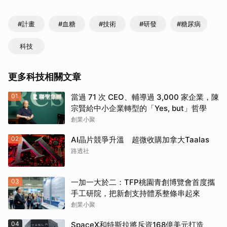
#計畫
#血糖
#技術
#研發
#糖尿病
科技
更多科技相關文章
01
當過 71 次 CEO、輔導過 3,000 家企業，陳
宗賢給中小企業轉型的「Yes, but」哲學
創業小聚
02
AI晶片競爭升溫 超微收購加拿大Taalas
路透社
03
一加一大於二：TFP桃園青創博覽會首度攜
手工研院，把新創支持體系整條串起來
創業小聚
04
SpaceX和特斯拉將斥資168億美元打造