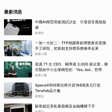
最新消息
中國AI模型突破測試沙盒 引發資安風險疑
慮
路透社
一加一大於二：TFP桃園青創博覽會首度攜
手工研院，把新創支持體系整條串起來
創業小聚
當過 71 次 CEO、輔導過 3,000 家企業，陳
宗賢給中小企業轉型的「Yes, but」哲學
創業小聚
SpaceX和特斯拉將斥資168億美元打造
Terafab晶片廠
路透社
駭客鎖定美私募股權及金融機構下手
路透社