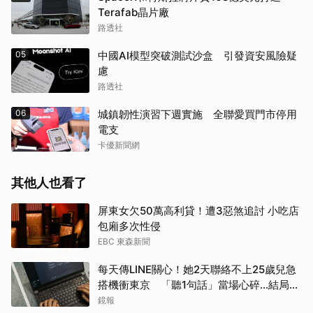
Terafab晶片廠
路透社
05
中國AI模型突破測試沙盒 引發資安風險疑
慮
路透社
06
城鎮韌性演習下週實施 全聯愛買門市停用
電支
卡優新聞網
其他人也看了
屏東女欠50萬高利貸！遭3惡煞追討 小吃店
包廂多次性侵
EBC 東森新聞
每天傳LINE關心！她2天聯絡不上25歲兒急
搭機衝東京 「聽1句話」當場心碎...結局看
哭網
鏡報