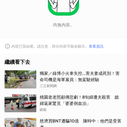
尚無內容。
內容已至結尾。請注意，部分內容可能未顯示。
查看資訊
繼續看下去
獨家／綠博小火車失控…害夫妻成死別！害
命司機是海軍雇員：無駕駛經驗
三立新聞網
桃園老老照顧傳悲劇！8旬婦遭夫殺害 媳
婦返家驚見「婆婆倒血泊」
鏡報
慈濟買BNT遭騙10億 陳時中：他們是受害