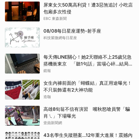
屏東女欠50萬高利貸！遭3惡煞追討 小吃店
包廂多次性侵
EBC 東森新聞
08/08每日星座運勢-射手座
科技紫微網每日星座
每天傳LINE關心！她2天聯絡不上25歲兒急
搭機衝東京 「聽1句話」當場心碎...結局看
哭網
鏡報
女生內褲前面的「蝴蝶結」真正用途曝光！
不只裝飾還有2大神功能
造咖
高雄8旬翁不信有演習 嘴秋怒嗆員警「騙
肖ㄟ」下場曝光
壹蘋新聞網
43名學生失蹤懸案...12年重大進展！震撼內