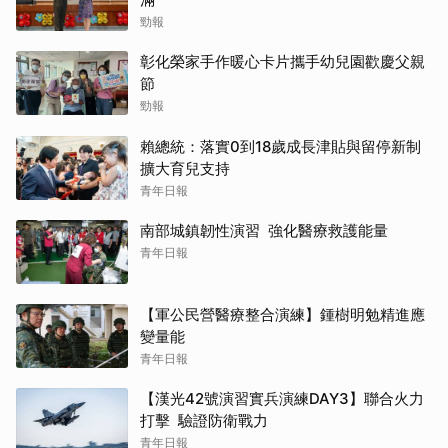
勁報
彰化榮家手作暖心卡片攜手幼兒園歡慶父親
節
勁報
賴總統：落實0到18歲成長津貼與留停新制
擴大育兒支持
青年日報
南部城鎮韌性演習 強化醫療救護能量
青年日報
【軍公民營醫療整合演練】鍾樹明勉精進應
變量能
青年日報
【漢光42號演習實兵演練DAY3】聯合火力
打擊 驗證防衛戰力
青年日報