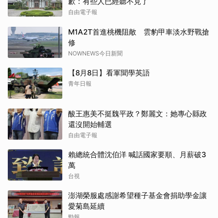
歉：有些人已經聽不見了
自由電子報
M1A2T首進桃機阻敵 雲豹甲車淡水野戰搶
修
NOWNEWS今日新聞
【8月8日】看軍聞學英語
青年日報
酸王惠美不挺魏平政？鄭麗文：她專心縣政
還沒開始輔選
自由電子報
賴總統合體沈伯洋 喊話國家要順、月薪破3
萬
台視
澎湖榮服處感謝希望種子基金會捐助學金讓
愛菊島延續
勁報