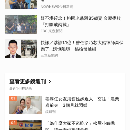
者
NOWNEWS今日新聞
疑不堪碎念！桃園老翁殺85歲妻 金屬拐杖
「打斷成兩截」
EBC 東森新聞
快訊／涉詐1.1億！曾任徐巧芯大姑律師棄保
跑了…媽也離境 桃檢發通緝
三立新聞網
取消
查看更多鏡週刊
最近1小時結果
01
姜厚任女友用舊姓嫁過人 交往「農業
處前夫」3個月就閃婚
鏡週刊
02
「為什麼大家不來吃？」松屋小編拋
問 網一面倒揭致命傷