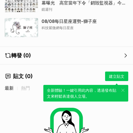
幕曝光 高官當年下令「銷毀監視器」今遭
逮
鏡週刊
08/08每日星座運勢-獅子座
科技紫微網每日星座
轉發 (0)
貼文 (0)
建立貼文
最新
熱門
全新體驗！一鍵引用此內容，透過發布貼
文來輕鬆表達個人立場。