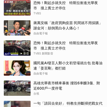
恐怖！剛起步就失控 特斯拉衝進光華夜
市 撞上賓士才停住
TVBS
蔣萬安稱「政府買夠疫苗 民間就不用採購」
謝金河：顛倒黑白令人痛心！
自由電子報
恐怖！剛起步就失控 特斯拉衝進光華夜
市 撞上賓士才停住
影音
TVBS 新聞影音
國民黨AI發言人鄭小文初登場就出包 批毒油
連「姜至剛」都打錯
自由電子報
高雄光華夜市轎車暴衝 撞毀6車釀3傷、附
近600戶一度停電
台視
一句「請回去坐好」 特教生持斷掃把戳女代