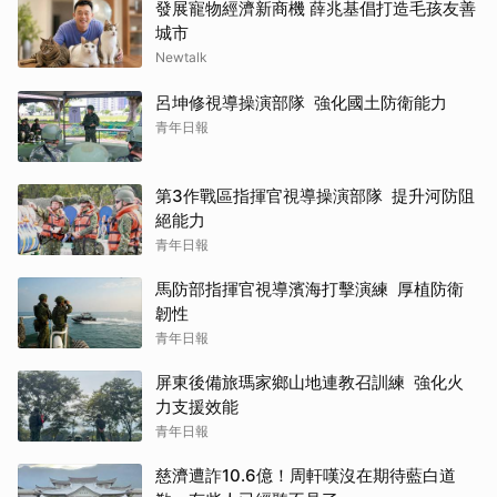
發展寵物經濟新商機 薛兆基倡打造毛孩友善
城市
Newtalk
呂坤修視導操演部隊 強化國土防衛能力
青年日報
第3作戰區指揮官視導操演部隊 提升河防阻
絕能力
青年日報
馬防部指揮官視導濱海打擊演練 厚植防衛
韌性
青年日報
屏東後備旅瑪家鄉山地連教召訓練 強化火
力支援效能
青年日報
慈濟遭詐10.6億！周軒嘆沒在期待藍白道