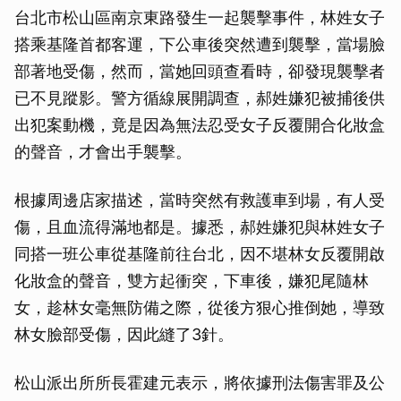
台北市松山區南京東路發生一起襲擊事件，林姓女子
搭乘基隆首都客運，下公車後突然遭到襲擊，當場臉
部著地受傷，然而，當她回頭查看時，卻發現襲擊者
已不見蹤影。警方循線展開調查，郝姓嫌犯被捕後供
出犯案動機，竟是因為無法忍受女子反覆開合化妝盒
的聲音，才會出手襲擊。
根據周邊店家描述，當時突然有救護車到場，有人受
傷，且血流得滿地都是。據悉，郝姓嫌犯與林姓女子
同搭一班公車從基隆前往台北，因不堪林女反覆開啟
化妝盒的聲音，雙方起衝突，下車後，嫌犯尾隨林
女，趁林女毫無防備之際，從後方狠心推倒她，導致
林女臉部受傷，因此縫了3針。
松山派出所所長霍建元表示，將依據刑法傷害罪及公