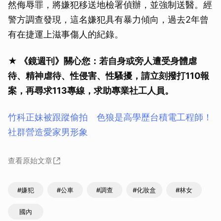
然侮辱罪，將嫌犯移送地檢署偵辦，並強制送醫。經
警方調查發現，這名嫌犯具有暴力傾向，過去2年曾
有在捷運上滋事傷人的紀錄。
★ 《鏡週刊》關心您：若自身或旁人遭受身體虐
待、精神虐待、性侵害、性騷擾，請立刻撥打110報
案，再尋求113專線，求助專業社工人員。
竹科正妹被跟蹤偷拍 色狼是高學歷台積電工程師！
社群營造愛家男形象
查看原始文章
#嫌犯
#公車
#調查
#化妝盒
#林女
國內