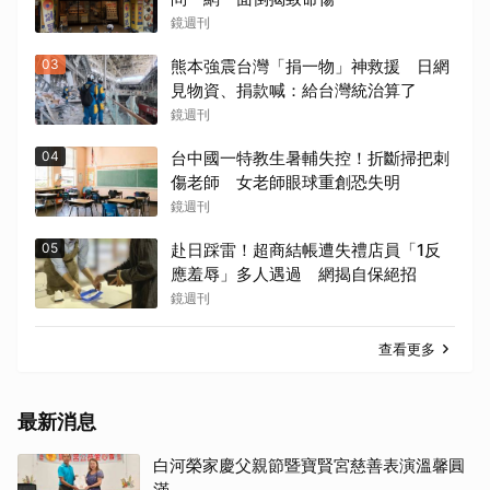
鏡週刊
03
熊本強震台灣「捐一物」神救援 日網
見物資、捐款喊：給台灣統治算了
鏡週刊
04
台中國一特教生暑輔失控！折斷掃把刺
傷老師 女老師眼球重創恐失明
鏡週刊
05
赴日踩雷！超商結帳遭失禮店員「1反
應羞辱」多人遇過 網揭自保絕招
鏡週刊
查看更多
最新消息
白河榮家慶父親節暨寶賢宮慈善表演溫馨圓
滿