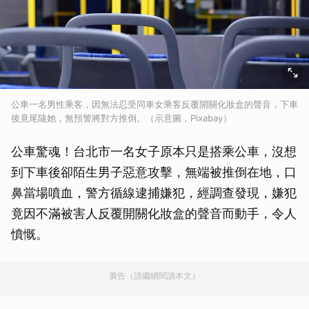
公車一名男性乘客，因無法忍受同車女乘客反覆開關化妝盒的聲音，下車
後竟尾隨她，無預警將對方推倒。（示意圖，Pixabay）
公車驚魂！台北市一名女子原本只是搭乘公車，沒想
到下車後卻陌生男子惡意攻擊，無端被推倒在地，口
鼻當場噴血，警方循線逮捕嫌犯，經調查發現，嫌犯
竟因不滿被害人反覆開關化妝盒的聲音而動手，令人
憤慨。
廣告（請繼續閱讀本文）