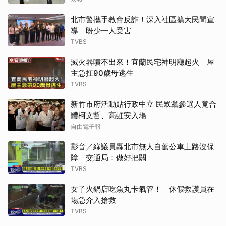
北市警攜手教會反詐！深入社區擴大民間宣
導 盼少一人受害
TVBS
滅火器噴不出來！宜蘭民宅神明廳起火 屋
主急扛90歲母逃生
TVBS
新竹市府活動貼行政中立 民眾黨參選人竟合
體柯文哲、高虹安入場
自由電子報
影音／綠議員轟北市無人自駕公車上路沒保
障 交通局：做好把關
TVBS
女子火鍋店吃魚丸卡氣管！ 休假救護員在
場急介入搶救
TVBS