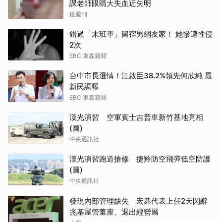
課老師眼睛大失血近失明
鏡週刊
錯過「末班車」留宿男網友家！ 她慘遭性侵
2次
EBC 東森新聞
台中市長選情！江啟臣38.2%領先何欣純 最
新民調曝
EBC 東森新聞
漢光演習 空軍賓士吉普車新竹基地亮相
(圖)
中央通訊社
漢光演習跑道搶修 捷羚防空飛彈低空防護
(圖)
中央通訊社
發現內部管理缺失 宏碁代表上任2天閃辭
兆基屋管董座、退出經營層