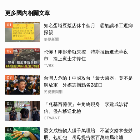
更多國內相關文章
01
知名蛋塔豆漿店休半個月 霸氣讓移工返鄉
探親
華視新聞
02
恐怖！剛起步就失控 特斯拉衝進光華夜
市 撞上賓士才停住
TVBS
03
台灣人危險！中國攻台「最大凶器」竟不是
解放軍 外媒震撼點名2破口
民視新聞網
04
「兆基百億債」主角終現身 李建成涉背
信、侵占移送北檢
CTWANT
05
愛女成植物人獲千萬理賠 不滿女婿拿去炒
股、包紅包 岳母提告索百萬結局出爐