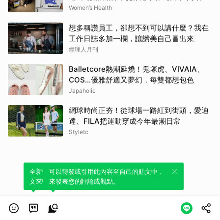
AI好禮寵愛全家 | Women's Health
Women’s Health
想多稱讚員工，卻想不到可以講什麼？我在
工作日誌多加一欄，讓讚美自己冒出來
經理人月刊
Balletcore熱潮延燒！鬼塚虎、VIVAIA、
COS…優雅舒適又夢幻，每雙都想包色
Japaholic
網球時尚正夯！從球場一路紅到街頭，愛迪
達、FILA把運動穿成今年最潮日常
Styletc
全新體驗！一鍵引用此內容，透過發布貼
可以轉發或引用此內容至自己的貼文中，
文來輕鬆表達個人立場。
來發表您的評論或觀點。