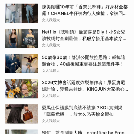
陳美鳳曬10年前「香奈兒窄褲」好身材全都
露！CHANEL牛仔褲內行人瘋搶，窄褲回歸
必看這幾條
女人我最大
Netflix《聰明鎮》最驚喜是Elly！小S女兒
演技網封全劇最佳，私服穿搭用基本款穿出
高級感
女人我最大
50歲像30歲！舒淇公開飲控思路：戒掉這
類食物，40歲後減重更要注意這幾件事！
女人我最大
2026文博會話題度炸裂創作者！屎蛋唐尼
爆討論，變種吉娃娃、KINGJUN大家擔心買
不到
女人我最大
愛馬仕保護膜到底該不該撕？KOL實測揭
「隱藏危機」，放太久恐害慘金屬扣
女人我最大
幾何，就是測量大地，ercoffice by Erco