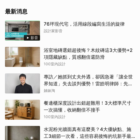
最新消息
76坪現代宅，活用線段編寫生活的旋律
設計家影音
影音
浴室地磚選錯超後悔？木紋磚這3大優勢+2
項隱藏缺點，質感翻倍還防滑
100室內設計
專訪／她抓到丈夫外遇，卻因急著「讓全世
界知道」失去談判優勢！雷皓明律師：先守
住證據，才有選擇
姊妹淘
餐邊櫃深度設計出錯超難用！3大標準尺寸
一次搞懂，收納翻倍不撞手
100室內設計
水泥粉光牆面真有這麼美？4大優缺點、施
工3細節一次看，這些容易後悔的坑新手最