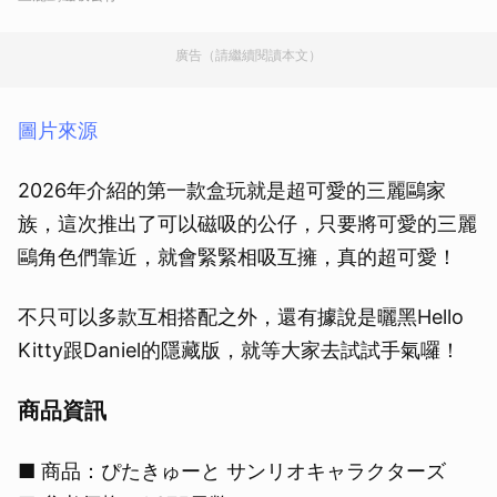
廣告（請繼續閱讀本文）
圖片來源
2026年介紹的第一款盒玩就是超可愛的三麗鷗家
族，這次推出了可以磁吸的公仔，只要將可愛的三麗
鷗角色們靠近，就會緊緊相吸互擁，真的超可愛！
不只可以多款互相搭配之外，還有據說是曬黑Hello
Kitty跟Daniel的隱藏版，就等大家去試試手氣囉！
商品資訊
■ 商品：ぴたきゅーと サンリオキャラクターズ