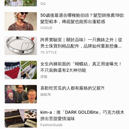
GQ
50歲後最適合哪種鮑伯頭？髮型師推薦19款
髮型範本，稀疏髮也能剪出蓬鬆感
VOGUE
跨界實驗室｜關於品味》一只腕錶之外｜從
男士珠寶到精品配件，品牌如何重新想像當
代男性？
1% STYLE
女生內褲前面的「蝴蝶結」真正用途曝光！
不只裝飾還有2大神功能
造咖
喜歡吃苦瓜的人都有嚴格的父親?!
姊妹淘
kim-a：推「DARK GOLDBite」巧克力積木
拼出苦甜愛情滋味
FashionGuide