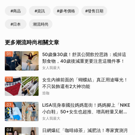
#商品
#資訊
#參考價格
#發售日期
#日本
潮流時尚
更多潮流時尚相關文章
01
50歲像30歲！舒淇公開飲控思路：戒掉這
類食物，40歲後減重更要注意這幾件事！
女人我最大
02
女生內褲前面的「蝴蝶結」真正用途曝光！
不只裝飾還有2大神功能
造咖
03
LISA現身泰國拉媽媽逛街！媽媽腳上「NIKE
小白鞋」50+女生也超推、增高輕量又耐
走！
女人我最大
04
日網爆紅「咖啡綠茶」減肥法！專家實測月