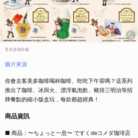
客美多咖啡廳
圖片來源
你會去客美多咖啡喝杯咖啡、吃吃下午茶嗎？這系列
推出了咖啡、冰與火、漂浮氣泡飲、豬排三明治等招
牌餐點的縮小版盒玩，每款都超經典！
商品資訊
■ 商品：〜ちょっと一息〜 ですくdeコメダ珈琲店