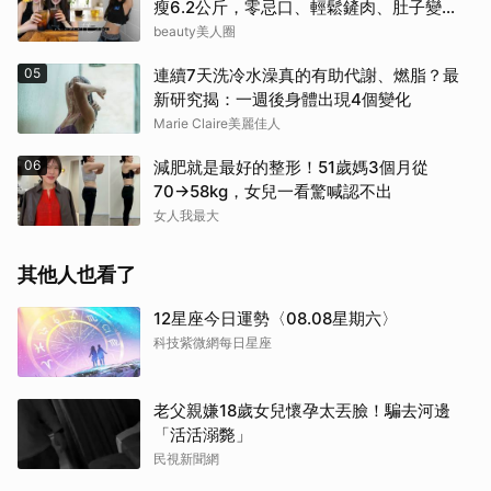
瘦6.2公斤，零忌口、輕鬆鏟肉、肚子變
小！
beauty美人圈
05
連續7天洗冷水澡真的有助代謝、燃脂？最
新研究揭：一週後身體出現4個變化
Marie Claire美麗佳人
06
減肥就是最好的整形！51歲媽3個月從
70→58kg，女兒一看驚喊認不出
女人我最大
其他人也看了
12星座今日運勢〈08.08星期六〉
科技紫微網每日星座
老父親嫌18歲女兒懷孕太丟臉！騙去河邊
「活活溺斃」
民視新聞網