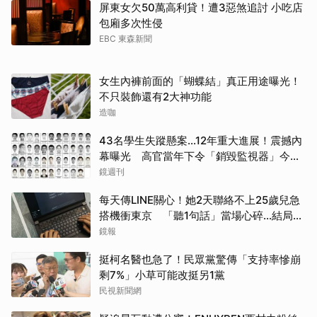
屏東女欠50萬高利貸！遭3惡煞追討 小吃店
包廂多次性侵
EBC 東森新聞
女生內褲前面的「蝴蝶結」真正用途曝光！
不只裝飾還有2大神功能
造咖
43名學生失蹤懸案...12年重大進展！震撼內
幕曝光 高官當年下令「銷毀監視器」今遭
逮
鏡週刊
每天傳LINE關心！她2天聯絡不上25歲兒急
搭機衝東京 「聽1句話」當場心碎...結局看
哭網
鏡報
挺柯名醫也急了！民眾黨驚傳「支持率慘崩
剩7%」小草可能改挺另1黨
民視新聞網