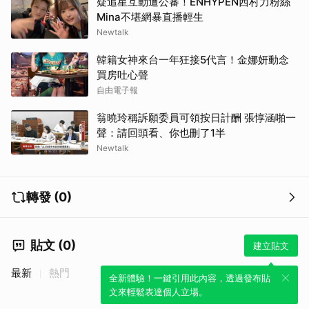
疑追星互動遭公審！ENHYPEN西村力粉絲
Mina不堪網暴直播輕生
Newtalk
韓籍女神來台一年狂接5代言！金娜妍動念
買房吐心聲
自由電子報
翁曉玲稱訴願委員可領按日計酬 張惇涵啪一
聲：請回頭看、你也刪了1半
Newtalk
轉發 (0)
貼文 (0)
建立貼文
最新
熱門
全新體驗！一鍵引用此內容，透過發布貼
文來輕鬆表達個人立場。