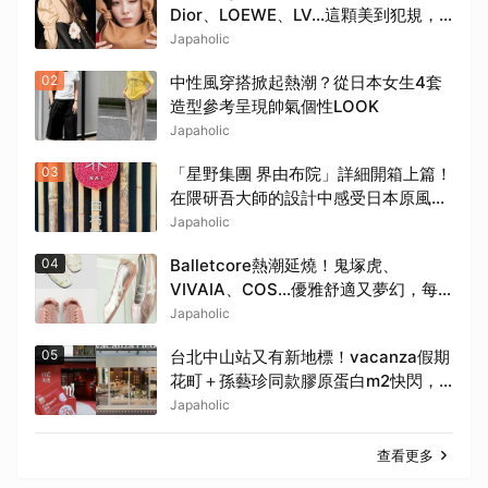
Dior、LOEWE、LV…這顆美到犯規，
日妞都搶買
Japaholic
02
中性風穿搭掀起熱潮？從日本女生4套
造型參考呈現帥氣個性LOOK
Japaholic
03
「星野集團 界由布院」詳細開箱上篇！
在隈研吾大師的設計中感受日本原風景
之美
Japaholic
04
Balletcore熱潮延燒！鬼塚虎、
VIVAIA、COS…優雅舒適又夢幻，每
雙都想包色
Japaholic
05
台北中山站又有新地標！vacanza假期
花町＋孫藝珍同款膠原蛋白m2快閃，8
月週末必逛這2大爆款景點
Japaholic
查看更多