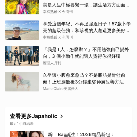
美是人生中極要緊一環，讓生活方方面面，
更加豐富有樂趣
幸福熟齡 X 今周刊
享受這個年紀、不再逞強過日子！57歲卜學
亮的超級任務：和珍視的人創造更多美好記
憶
幸福熟齡 X 今周刊
「我是 I 人，怎麼辦？」不用勉強自己變外
向，3 個小動作就能讓人覺得你很好聊
經理人月刊
久坐讓小腹愈來愈凸？不是脂肪是骨盆前
傾！上班族飯後3分鐘坐姿伸展改善方法
Marie Claire美麗佳人
查看更多Japaholic
最近1小時結果
01
新IT Bag誕生！2026精品新包：