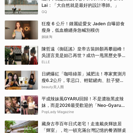
Lai：「大自然就是最好的設計導師。」
GQ
狂瘦 6 公斤！鍾麗緹愛女 Jaden 自曝節食
瘦身，低血糖纏身急喊別模仿
姊妹淘
陳哲遠《御廷謠》皇帝古裝帥顏再攀巔峰！
吳謹言竟是妲己再世？成功一甩黑歷史爭議
| ELLE
ELLE
日網爆紅「咖啡綠茶」減肥法！專家實測月
瘦6.2公斤，零忌口、輕鬆鏟肉、肚子變
小！
beauty美人圈
平成辣妹風GYARU回歸！不是濃妝黑皮辣
妹，而是2026最受歡迎的「Neo-Gyaru」
穿搭，把平成DNA穿進日常
PopLady Magazine
藏身古亭百年日式老宅！走進戴炎輝故居
「輝室」，吃一頓充滿台灣記憶的餐酒辦桌