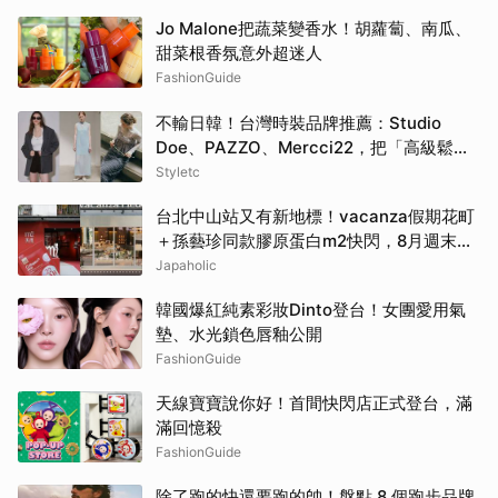
Jo Malone把蔬菜變香水！胡蘿蔔、南瓜、
甜菜根香氛意外超迷人
FashionGuide
不輸日韓！台灣時裝品牌推薦：Studio
Doe、PAZZO、Mercci22，把「高級鬆弛
感」穿成日常
Styletc
台北中山站又有新地標！vacanza假期花町
＋孫藝珍同款膠原蛋白m2快閃，8月週末必
逛這2大爆款景點
Japaholic
韓國爆紅純素彩妝Dinto登台！女團愛用氣
墊、水光鎖色唇釉公開
FashionGuide
天線寶寶說你好！首間快閃店正式登台，滿
滿回憶殺
FashionGuide
除了跑的快還要跑的帥！盤點 8 個跑步品牌