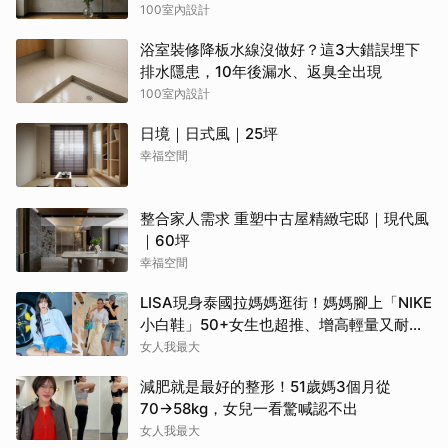
常踩
100室內設計
浴室裝修降板水線沒做好？這3大錯誤埋下
排水隱患，10年後漏水、返臭全出現
100室內設計
日境｜日式風｜25坪
幸福空間
整合家人需求 重塑中古屋精緻宅邸｜現代風
｜60坪
幸福空間
LISA現身泰國拉媽媽逛街！媽媽腳上「NIKE
小白鞋」50+女生也超推、增高輕量又耐
走！
女人我最大
減肥就是最好的整形！51歲媽3個月從
70→58kg，女兒一看驚喊認不出
女人我最大