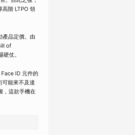
高階 LTPO 領
動產品定價。由
l of
一場硬仗。
ce ID 元件的
技術可能來不及達
品藍圖，這款手機在