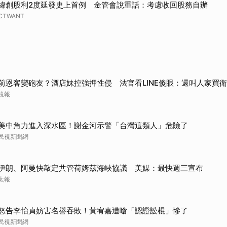
緯創股利2度延發史上首例 金管會說重話：考慮收回股務自辦
CTWANT
前恩客變砲友？酒店妹控強押性侵 法官看LINE傻眼：還叫人家買
鏡報
美中角力進入深水區！謝金河示警「台灣這類人」危險了
民視新聞網
伊朗、阿曼快敲定共管荷姆茲海峽協議 美媒：最快週三宣布
太報
怒告李怡貞妨害名譽吞敗！黃宥嘉遭嗆「認證訟棍」慘了
民視新聞網