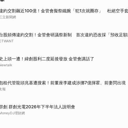
違約交割飆近100億！金管會擬祭鐵腕「犯1次就圈存」 杜絕空手
三立新聞網
台股頻傳違約交割！金管會研議祭新制 首次違約恐改採「預收足額
CTWANT
史上頭一遭！緯創股利二度延後發放 金管會講話了
Newtalk
包租代管龍頭兆基遭搜索！前董座李建成涉挪7億揮霍、前妻閃出境
太報
群創 群創光電2026年下半年法人說明會
MoneyDJ理財網