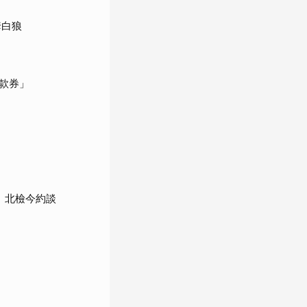
套白狼
款券」
 北檢今約談