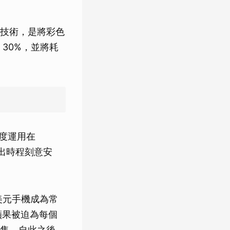
ion）技術，是將彩色
30%，並將耗
也首度運用在
次推出時程刻意安
0 美元手機成為常
蘋果被迫為每個
格銷售。自此之後，