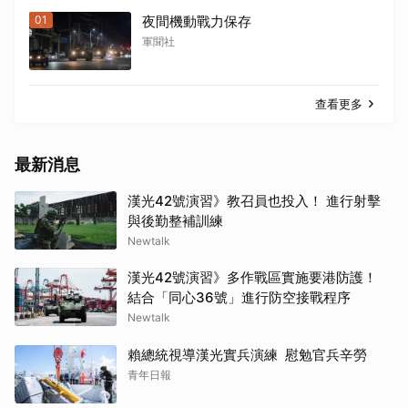
01
夜間機動戰力保存
軍聞社
查看更多
最新消息
漢光42號演習》教召員也投入！ 進行射擊
與後勤整補訓練
Newtalk
漢光42號演習》多作戰區實施要港防護！
結合「同心36號」進行防空接戰程序
Newtalk
賴總統視導漢光實兵演練 慰勉官兵辛勞
青年日報