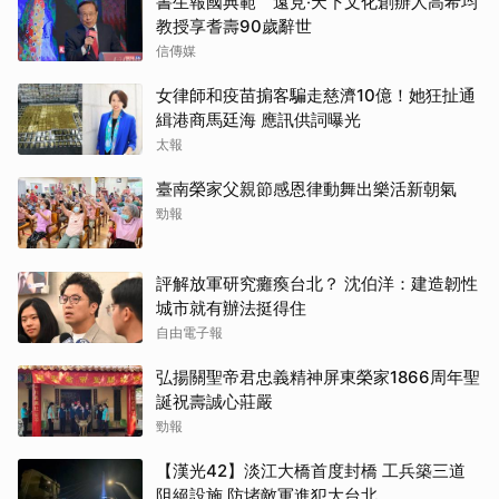
書生報國典範 遠見‧天下文化創辦人高希均
教授享耆壽90歲辭世
信傳媒
女律師和疫苗掮客騙走慈濟10億！她狂扯通
緝港商馬廷海 應訊供詞曝光
太報
臺南榮家父親節感恩律動舞出樂活新朝氣
勁報
評解放軍研究癱瘓台北？ 沈伯洋：建造韌性
城市就有辦法挺得住
自由電子報
弘揚關聖帝君忠義精神屏東榮家1866周年聖
誕祝壽誠心莊嚴
勁報
【漢光42】淡江大橋首度封橋 工兵築三道
阻絕設施 防堵敵軍進犯大台北