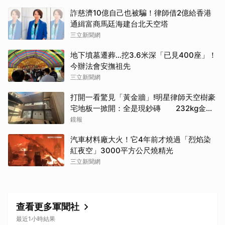
詐慈濟10億自己也被騙！律師借2億給香港
通緝富商馬廷海建台北天空塔
三立新聞網
地下墳墓遷葬…挖3.6米深「已見400座」！
今辦法會安撫祖先
三立新聞網
打開一看驚見「黃金牆」!明星律師天空樹豪
宅地板一掀開：全是現鈔磚 232kg金山
震撼影像曝
鏡報
汽車材料廠大火！它4年前才燒過「烈焰染
紅夜空」3000平方公尺燒精光
三立新聞網
查看更多軍聞社
最近1小時結果