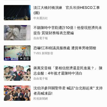
淡江大橋封橋演練 官兵吊掛HESCO工事
(圖)
中央通訊社
不聽陳時中苦勸遭詐10億！他發現慈濟尚未
提告 質疑財務報表怎麼編
自由電子報
恐嚇!江和樹議員服務處 遭貨車男嗆開槍
TVBS 新聞影音
影音
蔣萬安昔稱「要相信慈濟還是民進黨？」 陳
志金酸：4年後才還陳時中清白
自由電子報
沈伯洋參拜關聖帝君 喊話"台北順起來" 支持
者高喊凍蒜!
民視新聞網