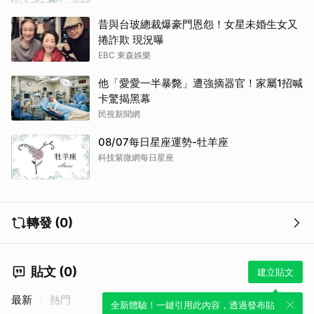
昔與台玻總裁爆豪門恩怨！女星未婚生女又
捲詐欺 現況曝
EBC 東森娛樂
他「愛愛一半暴斃」遭強摘器官！家屬1招喊
卡驚揭黑幕
民視新聞網
08/07每日星座運勢-牡羊座
科技紫微網每日星座
轉發 (0)
貼文 (0)
建立貼文
最新
熱門
全新體驗！一鍵引用此內容，透過發布貼