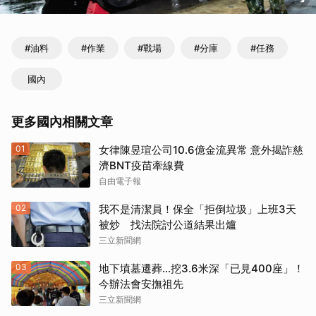
#油料
#作業
#戰場
#分庫
#任務
國內
更多國內相關文章
01
女律陳昱瑄公司10.6億金流異常 意外揭詐慈
濟BNT疫苗牽線費
自由電子報
02
我不是清潔員！保全「拒倒垃圾」上班3天
被炒 找法院討公道結果出爐
三立新聞網
03
地下墳墓遷葬…挖3.6米深「已見400座」！
今辦法會安撫祖先
三立新聞網