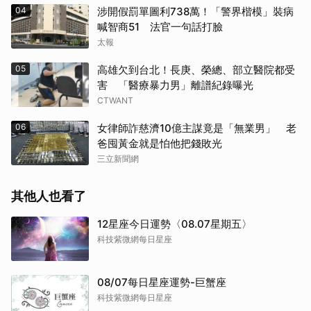
04
涉開假罰單圖利738萬！「警界楷模」裝病
喊智商51 法官一句話打臉
太報
05
高雄欠到台北！長庚、榮總、部立醫院都受
害 「醫療暴力男」離譜紀錄曝光
CTWANT
06
女律師詐慈濟10億主謀竟是「無業男」 老
爸囤黃金就是怕他把錢敗光
三立新聞網
其他人也看了
12星座今日運勢〈08.07星期五〉
科技紫微網每日星座
08/07每日星座運勢-巨蟹座
科技紫微網每日星座