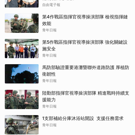
自由電子報
第4作戰區指揮官視導操演部隊 檢視指揮鏈
效能
青年日報
第5作戰區指揮官視導操演部隊 強化關鍵設
施安全
青年日報
馬防部驗證重要港灘暨聯外道路防護 厚植防
衛韌性
青年日報
陸勤部指揮官視導操演部隊 精進戰時持續支
援能力
青年日報
1支部補給分庫沐浴站開設 支援任務需求
青年日報