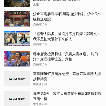
太報
汐止宮廟參拜 李四川再拋汐東線、汐止民生
線軌道建設
自由電子報
「藍營太陽多」被問是不是后羿？鄭麗文：
我不是把太陽射下來的人
自由電子報
蔣市府突檢夏莉絲「負責人竟在場」 沈伯
洋：處理檢舉慢五、六拍
自由電子報
藉採購BNT疫苗詐慈濟 幕後宗教團體夫婦
接押禁見
中央通訊社
漢光第2天 淡江大橋首度封橋設3防線阻敵
直衝中樞
中央通訊社