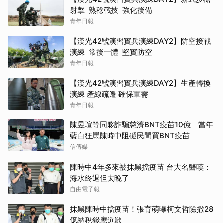
射擊 熟稔戰技 強化後備
青年日報
【漢光42號演習實兵演練DAY2】防空接戰
演練 常後一體 堅實防空
青年日報
【漢光42號演習實兵演練DAY2】生產轉換
演練 產線疏遷 確保軍需
青年日報
陳昱瑄等同夥詐騙慈濟BNT疫苗10億 當年
藍白狂罵陳時中阻礙民間買BNT疫苗
信傳媒
陳時中4年多來被抹黑擋疫苗 台大名醫嘆：
海水終退但太晚了
自由電子報
抹黑陳時中擋疫苗！張育萌曝柯文哲險撒28
億納稅錢應道歉