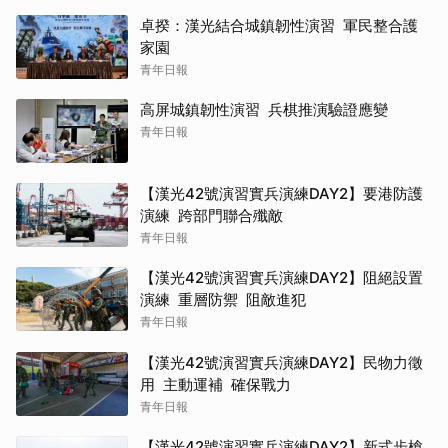
卓揆：漢光結合城鎮韌性演習 軍民整合護
家園
青年日報
高屏城鎮韌性演習 兵棋推演驗證應變
青年日報
【漢光42號演習實兵演練DAY2】要港防護
演練 跨部門聯合殲敵
青年日報
【漢光42號演習實兵演練DAY2】阻絕設置
演練 重層防禦 阻敵進犯
青年日報
【漢光42號演習實兵演練DAY2】民物力徵
用 主動運補 確保戰力
青年日報
【漢光42號演習實兵演練DAY2】新式步槍