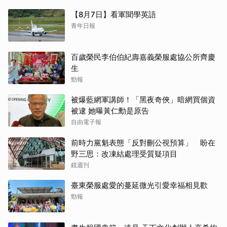
【8月7日】看軍聞學英語
青年日報
百歲榮民李伯伯紀壽嘉義榮服處協公所齊慶
生
勁報
被爆藍網軍講師！「黑夜奇俠」暗網買個資
被逮 她曝黃仁勳是原告
自由電子報
前時力黨魁表態「反對刪公視預算」 盼在
野三思：改凍結處理受質疑項目
鏡週刊
臺東榮服處愛的蔓延微光引愛幸福相見歡
勁報