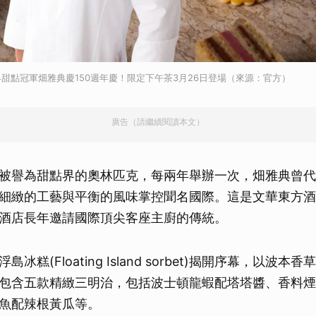
甜點冠軍畑雅典慶150週年慶！限定下午茶3月26日登場（來源：官方）
廣告（請繼續閱讀本文）
被譽為甜點界的奧林匹克，每兩年舉辦一次，畑雅典曾代
細緻的工藝與平衡的風味掌控聞名國際。這是文華東方酒店
酒店長年邀請國際頂尖客座主廚的傳統。
冰糕(Floating Island sorbet)揭開序幕，以波
包含五款精緻三明治，包括波士頓龍蝦配塔塔醬、香料煙
魚配辣根黃瓜等。