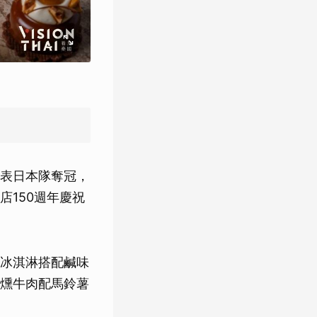
表日本隊奪冠，
150週年慶祝
本香草冰淇淋搭配鹹味
燻牛肉配馬鈴薯