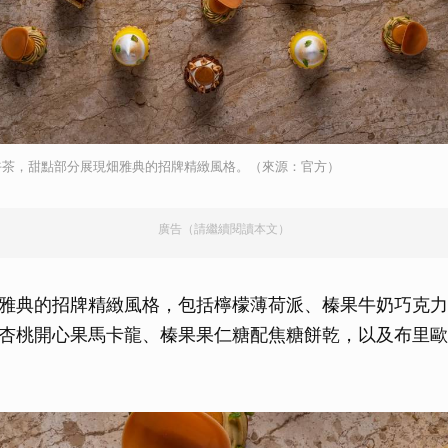
取消
午茶，甜點部分展現畑雅典的招牌精緻風格。（來源：官方）
廣告（請繼續閱讀本文）
雅典的招牌精緻風格，包括檸檬薄荷派、榛果牛奶巧克力
杏桃開心果馬卡龍、榛果果仁糖配焦糖餅乾，以及布里歐