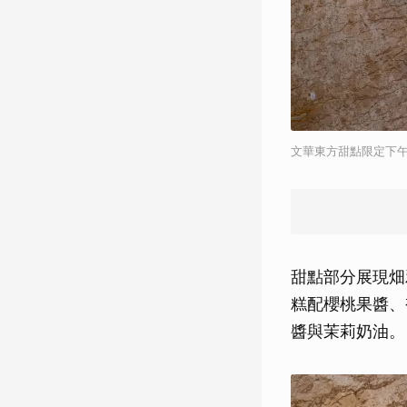
文華東方甜點限定下
甜點部分展現畑
糕配櫻桃果醬、
醬與茉莉奶油。