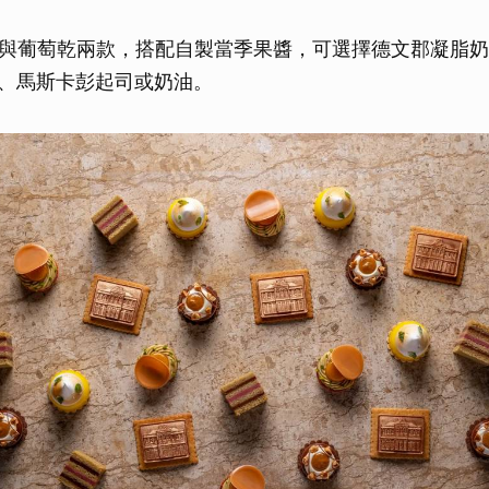
葡萄乾兩款，搭配自製當季果醬，可選擇德文郡凝脂奶油(De
ream)、馬斯卡彭起司或奶油。