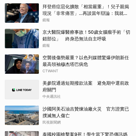
拜登癌症惡化擴散「相當嚴重」！兒子親揭
現況「非常痛苦」...再談當年辯論：我就知
道有問題
鏡報
京大醫院爆醫療事故！50歲女腦瘤手術「切
錯部位」 終身恐無法自主呼吸
鏡報
空襲後傷勢嚴重？以色列媒體驚爆伊朗新任
最高領袖穆杰塔巴病危
CTWANT
美參院通過短期撥款法案 避免期中選前政
府關門
中央通訊社
沙國阿美石油吉贊煉油廠火災 官方證實已
撲滅無人傷亡
民視新聞網
泰國校園槍擊案9死！學生當下驚恐傳訊媽