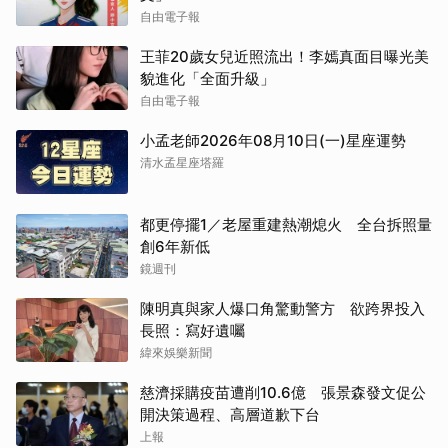
自由電子報
王菲20歲女兒近照流出！李嫣真面目曝光美
貌進化「全面升級」
自由電子報
小孟老師2026年08月10日(一)星座運勢
清水孟星座塔羅
都更停擺1／老屋重建熱潮熄火 全台拆照量
創6年新低
鏡週刊
陳明真與家人爆口角驚動警方 欲跨界投入
長照：寫好遺囑
緯來娛樂新聞
慈濟採購疫苗遭削10.6億 張景森發文促公
開決策過程、高層道歉下台
上報