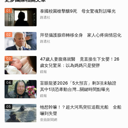
01
泰國校園槍擊釀9死 母女驚魂對話曝光
路透社
02
拜登攝護腺癌轉移全身 家人心疼病情惡化
路透社
03
47歲人妻腹痛就醫 竟直接生下女嬰！26
歲女兒驚呆：以為媽媽只是變胖
鏡報
04
盲眼龍婆2026「5大預言」剩3項未驗證
其中1項恐牽動台灣...關鍵時間點曝光
鏡報
05
牠想幹嘛！？超大河馬突狂追觀光船 全船
嚇到失聲
壹蘋新聞網