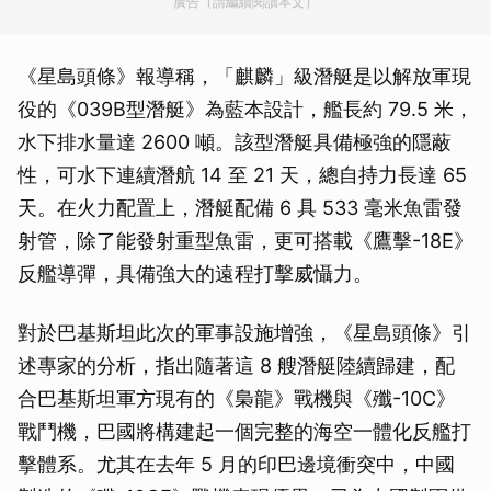
廣告（請繼續閱讀本文）
《星島頭條》報導稱，「麒麟」級潛艇是以解放軍現
役的《039B型潛艇》為藍本設計，艦長約 79.5 米，
水下排水量達 2600 噸。該型潛艇具備極強的隱蔽
性，可水下連續潛航 14 至 21 天，總自持力長達 65
天。在火力配置上，潛艇配備 6 具 533 毫米魚雷發
射管，除了能發射重型魚雷，更可搭載《鷹擊-18E》
反艦導彈，具備強大的遠程打擊威懾力。
對於巴基斯坦此次的軍事設施增強，《星島頭條》引
述專家的分析，指出隨著這 8 艘潛艇陸續歸建，配
合巴基斯坦軍方現有的《梟龍》戰機與《殲-10C》
戰鬥機，巴國將構建起一個完整的海空一體化反艦打
擊體系。尤其在去年 5 月的印巴邊境衝突中，中國