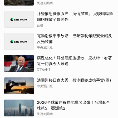
民視新聞網
拜登罹患攝護腺癌「病情加重」 兒哽咽曝癌
細胞擴散至骨骼外
台視
電動滑板車事故增 巴黎強制佩戴安全帽及
反光裝備
中央通訊社
病況惡化！拜登癌細胞擴散 兒杭特：看著
這一切真令人難過
CTWANT
法國迎接日食大秀 觀測眼鏡成搶手貨(圖)
中央通訊社
2026全球最佳移居地排名出爐！台灣奪全
球第5、亞洲第2
民視新聞網