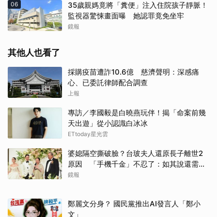
06
35歲親媽竟將「糞便」注入住院孩子靜脈！
監視器驚悚畫面曝 她認罪竟免坐牢
鏡報
其他人也看了
採購疫苗遭詐10.6億 慈濟聲明：深感痛
心、已委託律師配合調查
上報
專訪／李國毅是白曉燕玩伴！揭「命案前幾
天出遊」從小認識白冰冰
ETtoday星光雲
婆媳隔空撕破臉？台玻夫人還原長子離世2
原因 「手機千金」不忍了：如其說還需要
離開嗎？
鏡報
鄭麗文分身？ 國民黨推出AI發言人「鄭小
文」