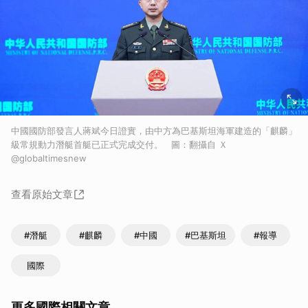
中國國防部發言人蔣斌今日證實，由中方為巴基斯坦海軍建造的「麒麟」
級常規動力潛艇首艇已正式完成交付。 圖：翻攝自 Ｘ
@globaltimesnew
查看原始文章
#潛艇
#麒麟
#中國
#巴基斯坦
#報導
國際
更多國際相關文章