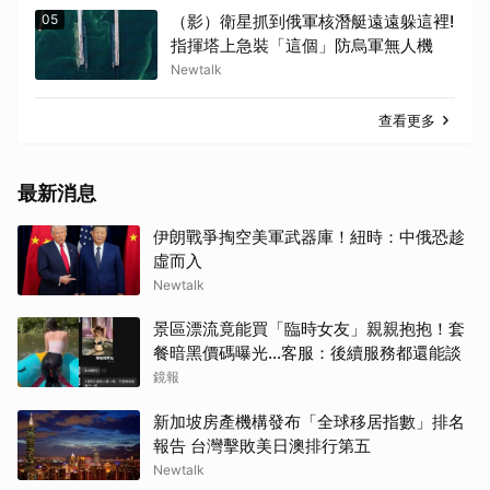
05
（影）衛星抓到俄軍核潛艇遠遠躲這裡!
指揮塔上急裝「這個」防烏軍無人機
Newtalk
查看更多
最新消息
伊朗戰爭掏空美軍武器庫！紐時：中俄恐趁
虛而入
Newtalk
景區漂流竟能買「臨時女友」親親抱抱！套
餐暗黑價碼曝光…客服：後續服務都還能談
鏡報
新加坡房產機構發布「全球移居指數」排名
報告 台灣擊敗美日澳排行第五
Newtalk