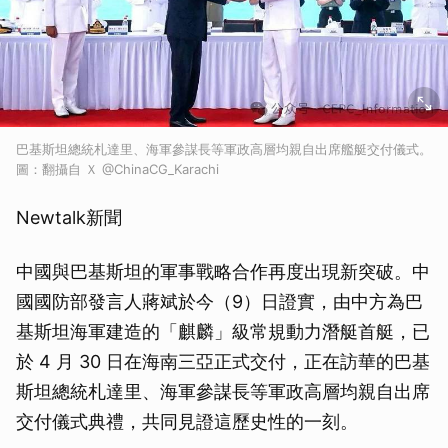
巴基斯坦總統札達里、海軍參謀長等軍政高層均親自出席艦艇交付儀式。
圖：翻攝自 Ｘ @ChinaCG_Karachi
Newtalk新聞
中國與巴基斯坦的軍事戰略合作再度出現新突破。中
國國防部發言人蔣斌於今（9）日證實，由中方為巴
基斯坦海軍建造的「麒麟」級常規動力潛艇首艇，已
於 4 月 30 日在海南三亞正式交付，正在訪華的巴基
斯坦總統札達里、海軍參謀長等軍政高層均親自出席
交付儀式典禮，共同見證這歷史性的一刻。