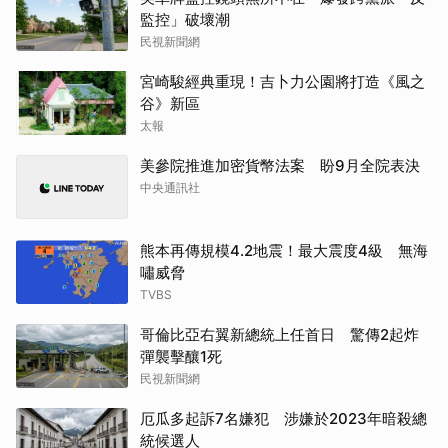
監控」破壞潮
民視新聞網
宮崎駿經典重現！吉卜力公園將打造《風之
谷》新區
太報
美參院推進加密貨幣法案 盼9月全院表決
中央通訊社
熊本再傳規模4.2地震！最大震度4級 無海
嘯威脅
TVBS
哥倫比亞右翼新總統上任首日 驚傳2起炸
彈襲擊釀1死
民視新聞網
厄瓜多起訴7名嫌犯 涉嫌於2023年暗殺總
統候選人