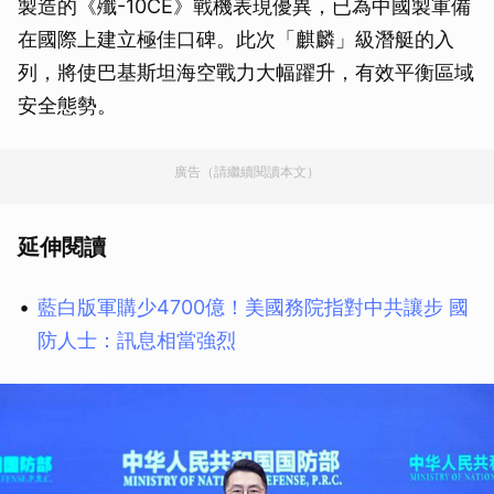
製造的《殲-10CE》戰機表現優異，已為中國製軍備
在國際上建立極佳口碑。此次「麒麟」級潛艇的入
列，將使巴基斯坦海空戰力大幅躍升，有效平衡區域
安全態勢。
廣告（請繼續閱讀本文）
延伸閱讀
藍白版軍購少4700億！美國務院指對中共讓步 國
防人士：訊息相當強烈