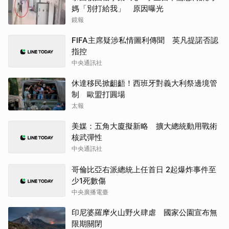
媽「別打給我」 原因曝光
鏡報
FIFA主席疑涉私情圖利傳聞 英凡提諾否認
指控
中央通訊社
休達移民掀齟齬！西班牙對義大利祭邊境管
制 歐盟打圓場
太報
美媒：五角大廈擬新略 擴大總統動用戰術
核武彈性
中央通訊社
哥倫比亞右派總統上任首日 2起爆炸事件至
少1死數傷
中央廣播電臺
印尼婆羅摩火山野火肆虐 國家公園宣布無
限期關閉