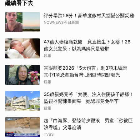
繼續看下去
評分暴跌1.8分！豪華度假村天堂變公關災難
NOWNEWS今日新聞
47歲人妻腹痛就醫 竟直接生下女嬰！26
歲女兒驚呆：以為媽媽只是變胖
鏡報
盲眼龍婆2026「5大預言」剩3項未驗證
其中1項恐牽動台灣...關鍵時間點曝光
鏡報
35歲親媽竟將「糞便」注入住院孩子靜脈！
監視器驚悚畫面曝 她認罪竟免坐牢
鏡報
趁「白海豚」登陸前夕觀浪 男童「秒被巨
浪吞噬」父母崩潰
TVBS