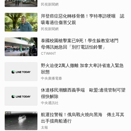
民視新聞網
拜登癌症惡化轉移骨骼！亨特專訪哽咽 認
吸毒過往傷害父親
民視新聞網
泰國校園槍擊案已9死！學生躲教室堵門
母傳訊她急回「別打電話怕鈴響」
CTWANT
野火迫使2萬人撤離 加拿大卑詩省進入緊急
狀態
中央廣播電臺
休達移民潮釀西義爭端 歐盟:邊境管制可望
很快解除
中央通訊社
航運拉警報！俄烏戰火燒向黑海 傳土耳其
出手擋商船通行
太報