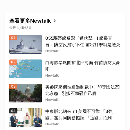
查看更多Newtalk
最近1小時結果
01
055驅逐艦反潛「遭伏擊」! 艦長直
言：防空反潛守不住 前出打擊就是送死
Newtalk
02
白海豚暴風圈掠北部海面 竹苗慎防大豪
雨
Newtalk
03
美參院壓倒性通過制裁中、印等國法案!
北京怒 : 別搬石頭砸自己腳
Newtalk
04
中東版北約來了! 美國不可靠 「3強
國」簽共同防務協議 「這國」怕到
了.....
Newtalk