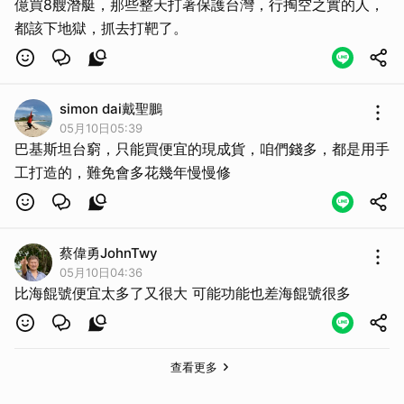
億買8艘潛艇，那些整天打著保護台灣，行掏空之實的人，
都該下地獄，抓去打靶了。
simon dai戴聖鵬
05月10日05:39
取消
巴基斯坦台窮，只能買便宜的現成貨，咱們錢多，都是用手
工打造的，難免會多花幾年慢慢修
蔡偉勇JohnTwy
05月10日04:36
比海餛號便宜太多了又很大 可能功能也差海餛號很多
查看更多