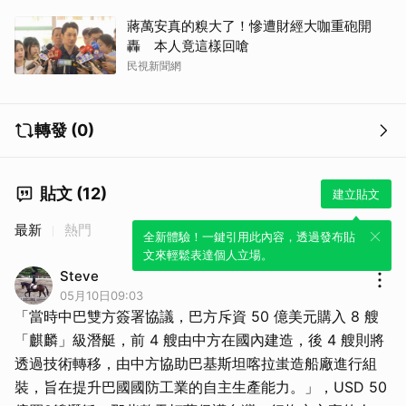
蔣萬安真的糗大了！慘遭財經大咖重砲開
轟 本人竟這樣回嗆
民視新聞網
轉發 (0)
貼文 (12)
建立貼文
最新
熱門
全新體驗！一鍵引用此內容，透過發布貼
文來輕鬆表達個人立場。
Steve
05月10日09:03
「當時中巴雙方簽署協議，巴方斥資 50 億美元購入 8 艘
「麒麟」級潛艇，前 4 艘由中方在國內建造，後 4 艘則將
透過技術轉移，由中方協助巴基斯坦喀拉蚩造船廠進行組
裝，旨在提升巴國國防工業的自主生產能力。」，USD 50