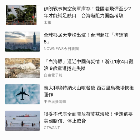
伊朗戰事掏空美軍庫存！愛國者飛彈至少2
年才能補足缺口 台海嚇阻力面臨考驗
太報
全球移居天堂榜出爐！台灣超狂「擠進前
5」
NOWNEWS今日新聞
「白海豚」逼近中國傳災情！浙江1家4口觀
浪 9歲童遭捲走失蹤
自由電子報
義大利埃特納火山噴發後 西西里島機場恢復
運作
中央廣播電臺
談妥不代表全面開放荷莫茲海峽！伊朗還要
美國賠償、停止威脅
CTWANT