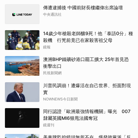
傳遭逮捕後 中國前財長樓繼偉出席論壇
中央通訊社
14歲少年槍殺老師釀9死！他「泰語0分」種
殺機 行兇前竟已在家殺害祖父母
鏡報
澳洲BHP鐵礦砂港口罷工擴大 25年首見恐
衝擊出口
民視新聞網
川普民調崩！遭爆活在自己世界、拒面對現
實
NOWNEWS今日新聞
同行認證「歐洲最強情報機關」曝光 007
隸屬英國MI6狠甩法國奪冠
鏡週刊
美車牌監控鏡頭無所不在 爆發跨黨派「反