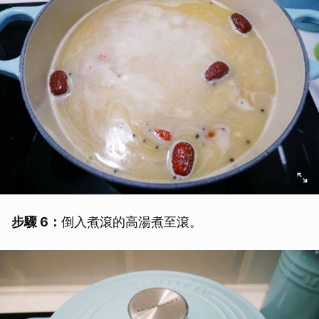
步驟 6：
倒入煮滾的高湯煮至滾。