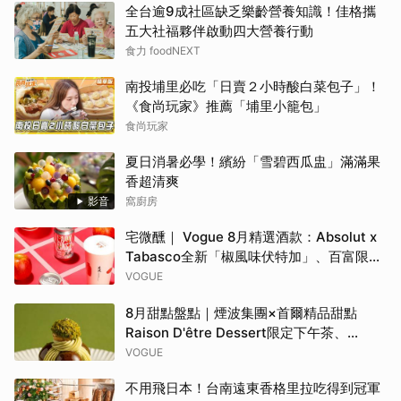
全台逾9成社區缺乏樂齡營養知識！佳格攜
五大社福夥伴啟動四大營養行動
食力 foodNEXT
南投埔里必吃「日賣２小時酸白菜包子」！
《食尚玩家》推薦「埔里小籠包」
食尚玩家
夏日消暑必學！繽紛「雪碧西瓜盅」滿滿果
香超清爽
影音
窩廚房
宅微醺｜ Vogue 8月精選酒款：Absolut x
Tabasco全新「椒風味伏特加」、百富限定
「花時心藝限量禮盒」、WAT x 萬波「紅蘋
VOGUE
島嶼氣泡雞尾酒」……品味盛夏質感微醺
8月甜點盤點｜煙波集團×首爾精品甜點
Raison D'être Dessert限定下午茶、
Gelato pique cafe辻利茶舗聯名可麗餅、
VOGUE
台南「開心果地圖」集齊37款綠色甜點
不用飛日本！台南遠東香格里拉吃得到冠軍