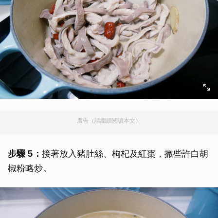
廣告（請繼續閱讀本文）
步驟 5：
接著放入豬肚絲、枸杞及紅棗，撒些許白胡
椒粉略炒。