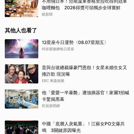
06
不用飛日本！台南遠東香格里拉吃得到冠軍
咖哩麵包 2026得獎可頌獨步全球嘗鮮
鏡新聞
其他人也看了
12星座今日運勢〈08.07星期五〉
科技紫微網每日星座
昔與台玻總裁爆豪門恩怨！女星未婚生女又
捲詐欺 現況曝
EBC 東森娛樂
他「愛愛一半暴斃」遭強摘器官！家屬1招喊
卡驚揭黑幕
民視新聞網
中國「底層人戾氣重」！江蘇女PO文爆共
鳴 3關鍵原因曝光