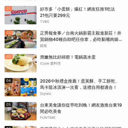
01
好市多「小蛋餅」爆紅！網友狂推1吃法
21包只要299元
TVBS
02
正男報食事／台南火鍋新霸主殺進新莊！井
賀鍋物40種自助吧任你拿，必吃黏嘴肉燥
飯、現做棉花糖
鏡報
03
滑嫩無比好綿密！電鍋蒸水蛋
iCook 愛料理
04
2026中秋禮盒推薦！蛋黃酥、手工餅乾、
馬卡龍冰淇淋一次看，送禮自用都適合！
Styletc
05
台東美食讓你從早吃到晚！網友激推台東19
間必吃美食
FUNTIME