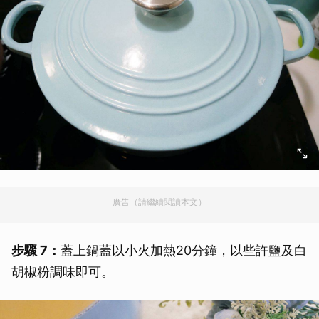
廣告（請繼續閱讀本文）
步驟 7：
蓋上鍋蓋以小火加熱20分鐘，以些許鹽及白
胡椒粉調味即可。