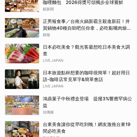
咖哩麵包 2026得獎可頌獨步全球嘗鮮
鏡新聞
正男報食事／台南火鍋新霸主殺進新莊！井
賀鍋物40種自助吧任你拿，必吃黏嘴肉燥
飯、現做棉花糖
鏡報
日本必吃美食？觀光客最想吃日本美食大調
查
LIVE JAPAN
日本旅遊點杯想要的咖啡很簡單！超好用日
語-咖啡店常見單字&簡單會話
LIVE JAPAN
鴻鼎菓子中秋禮盒登場 提撥3%響應罕病公
益
信傳媒
台東美食讓你從早吃到晚！網友激推台東19
間必吃美食