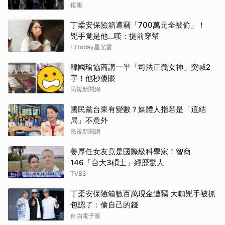
鏡報
丁柔安保險箱遭竊「700萬元全被偷」！
兇手竟是他...嘆：提前穿幫
ETtoday星光雲
韓國瑜協商講一半「司法正義女神」突喊2
字！他秒傻眼
民視新聞網
國民黨台東有變數？媒體人指若是「這結
局」不意外
民視新聞網
姜厚任女友竟是國際級科學家！智商
146「台大3碩士」經歷驚人
TVBS
丁柔安保險箱數百萬現金遭竊 大咖兇手被抓
包認了：偷自己的錢
自由電子報