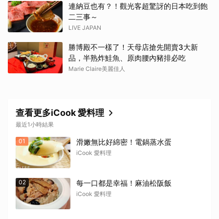
連納豆也有？！觀光客超驚訝的日本吃到飽
二三事～
LIVE JAPAN
勝博殿不一樣了！天母店搶先開賣3大新
品，半熟炸鮭魚、原肉腰內豬排必吃
Marie Claire美麗佳人
查看更多iCook 愛料理
最近1小時結果
01
滑嫩無比好綿密！電鍋蒸水蛋
iCook 愛料理
02
每一口都是幸福！麻油松阪飯
iCook 愛料理