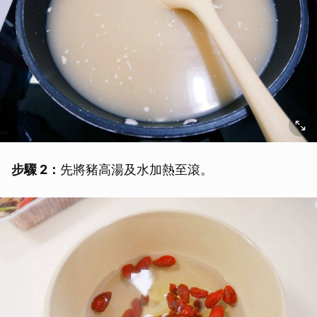
步驟 2：
先將豬高湯及水加熱至滾。