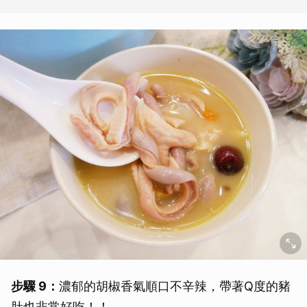
步驟 9：
濃郁的胡椒香氣順口不辛辣，帶著Q度的豬
肚也非常好吃！！