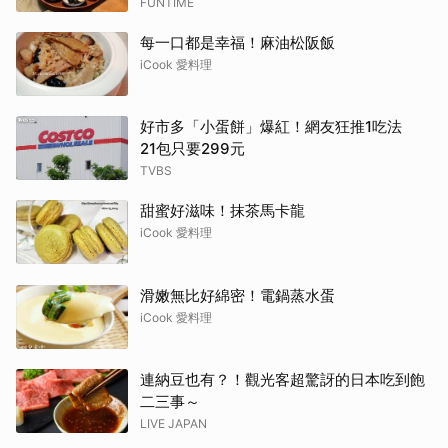
FUNTIME
每一口都是幸福！麻油松阪飯
iCook 愛料理
好市多「小蛋餅」爆紅！網友狂推1吃法
21包只要299元
TVBS
甜蜜好滋味！抹茶馬卡龍
iCook 愛料理
滑嫩無比好綿密！電鍋蒸水蛋
iCook 愛料理
連納豆也有？！觀光客超驚訝的日本吃到飽
二三事～
LIVE JAPAN