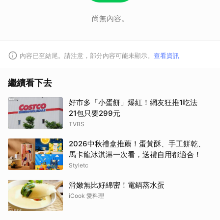
尚無內容。
內容已至結尾。請注意，部分內容可能未顯示。
查看資訊
繼續看下去
好市多「小蛋餅」爆紅！網友狂推1吃法
21包只要299元
TVBS
2026中秋禮盒推薦！蛋黃酥、手工餅乾、
馬卡龍冰淇淋一次看，送禮自用都適合！
Styletc
滑嫩無比好綿密！電鍋蒸水蛋
iCook 愛料理