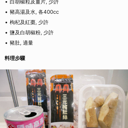
白胡椒粒及薑片, 少許
豬高湯及水, 各400cc
枸杞及紅棗, 少許
鹽及白胡椒粉, 少許
豬肚, 適量
料理步驟