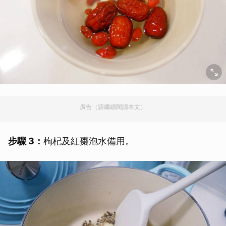
廣告（請繼續閱讀本文）
步驟 3：
枸杞及紅棗泡水備用。