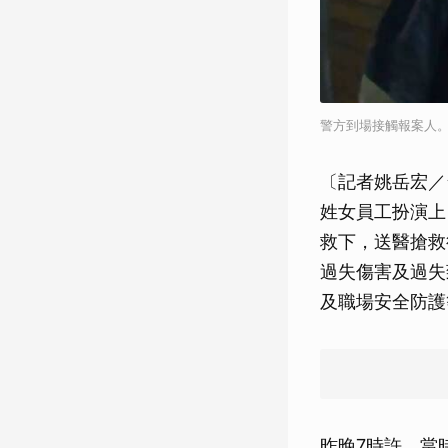
警方到場接觸報案人。
〔記者姚岳宏／
姓女員工扮演上
救下，送醫搶救
過失傷害及過失
及職場安全防護
昨晚7時許，當