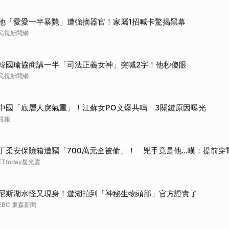
他「愛愛一半暴斃」遭強摘器官！家屬1招喊卡驚揭黑幕
民視新聞網
韓國瑜協商講一半「司法正義女神」突喊2字！他秒傻眼
民視新聞網
中國「底層人戾氣重」！江蘇女PO文爆共鳴 3關鍵原因曝光
鏡報
丁柔安保險箱遭竊「700萬元全被偷」！ 兇手竟是他...嘆：提前穿
ETtoday星光雲
尼斯湖水怪又現身！遊湖拍到「神秘生物頭部」官方證實了
EBC 東森新聞