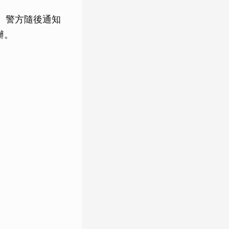
。警方隨後通知
辦。