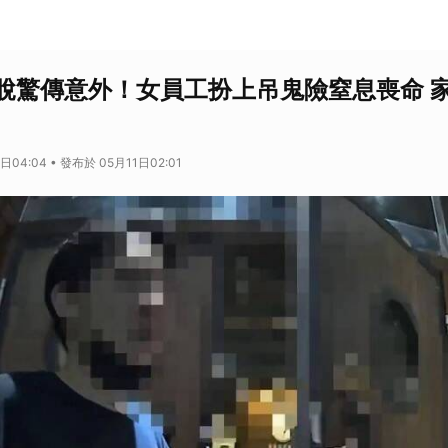
脫驚傳意外！女員工扮上吊鬼險窒息喪命 
日04:04 • 發布於 05月11日02:01