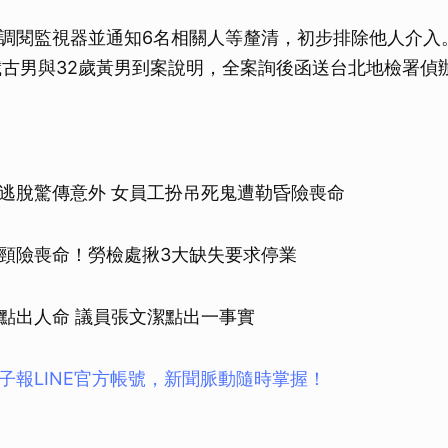
調閱監視器並通知6名相關人等釐清，初步排除他人介入
歲古男與32歲黃男到案說明，全案詢後函送台北地檢署偵
逃脫驚傳意外 女員工扮吊死鬼遭勒昏險喪命
頸險喪命！勞檢處揪3大缺失要求停業
點出人命 議員張文潔點出一事實
子報LINE官方帳號，新聞脈動隨時掌握！