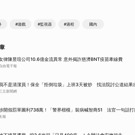
外
#遊戲
#監視器
#過程
國內
章
女律陳昱瑄公司10.6億金流異常 意外揭詐慈濟BNT疫苗牽線費
自由電子報
我不是清潔員！保全「拒倒垃圾」上班3天被炒 找法院討公道結果
三立新聞網
涉開假罰單圖利738萬！「警界楷模」裝病喊智商51 法官一句話打
太報