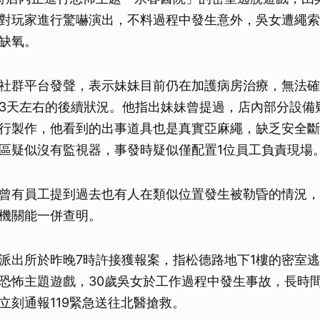
對玩家進行驚嚇演出，不料過程中發生意外，吳女遭繩索
缺氧。
社群平台發聲，表示妹妹目前仍在加護病房治療，無法確
3天左右的後續狀況。他指出妹妹曾提過，店內部分設備
行製作，他看到的出事道具也是真實亞麻繩，缺乏安全斷
區疑似沒有監視器，事發時疑似僅配置1位員工負責現場
曾有員工提到過去也有人在類似位置發生被勒昏的情況，
機關能一併查明。
派出所於昨晚7時許接獲報案，指松德路地下1樓的密室
恐怖主題遊戲，30歲吳女於工作過程中發生事故，長時
立刻通報119緊急送往北醫搶救。