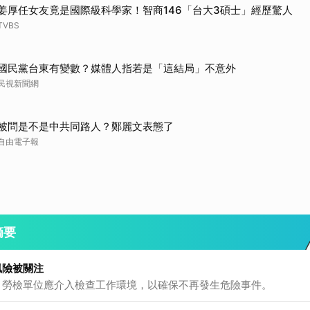
姜厚任女友竟是國際級科學家！智商146「台大3碩士」經歷驚人
TVBS
國民黨台東有變數？媒體人指若是「這結局」不意外
民視新聞網
被問是不是中共同路人？鄭麗文表態了
自由電子報
摘要
風險被關注
，勞檢單位應介入檢查工作環境，以確保不再發生危險事件。