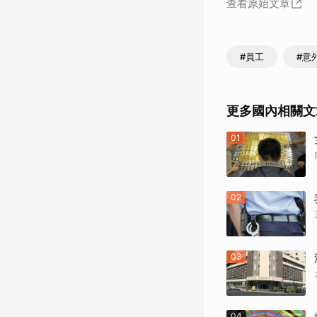
查看原始文章
#員工
#意
更多國內相關文
01
02
03
04