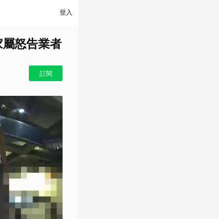
登入
家屬怒告業者
訂閱