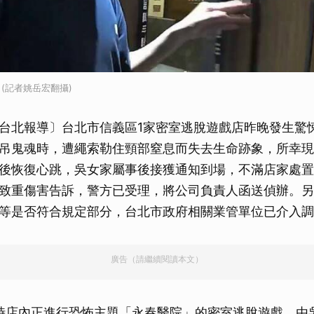
(記者姚岳宏翻攝)
台北報導〕台北市信義區1家密室逃脫遊戲店昨晚發生驚悚
吊鬼魂時，遭繩索勒住頸部窒息而失去生命跡象，所幸現
後恢復心跳，吳女家屬事後接獲通知到場，不滿店家處置
致重傷害告訴，警方已受理，將公司負責人函送偵辦。另
等是否符合規定部分，台北市政府相關業管單位已介入調
廣告（請繼續閱讀本文）
時店內正進行恐怖主題「永春醫院」的密室逃脫遊戲，由