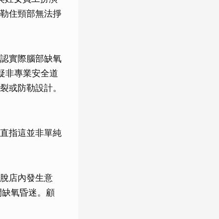
勒住頸部無法掙
認實際腦部缺氧
疑非專業安全道
裂或防勒設計。
。
直指這並非單純
逃脫店內發生意
間缺氧昏迷。顧