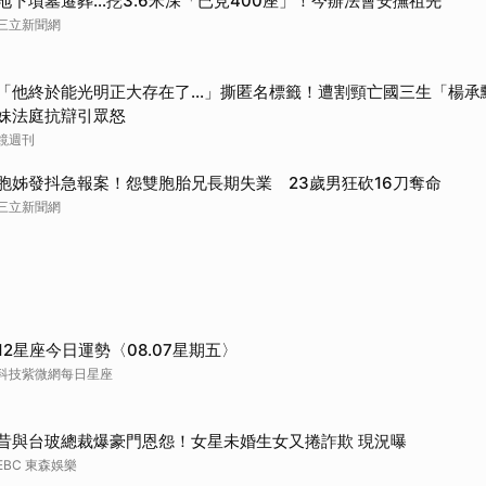
地下墳墓遷葬…挖3.6米深「已見400座」！今辦法會安撫祖先
取消
三立新聞網
「他終於能光明正大存在了...」撕匿名標籤！遭割頸亡國三生「楊
妹法庭抗辯引眾怒
鏡週刊
胞姊發抖急報案！怨雙胞胎兄長期失業 23歲男狂砍16刀奪命
三立新聞網
12星座今日運勢〈08.07星期五〉
科技紫微網每日星座
昔與台玻總裁爆豪門恩怨！女星未婚生女又捲詐欺 現況曝
EBC 東森娛樂