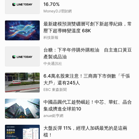
16.70%
MoneyDJ理財網
最新建模預測雙硼層可創下新超導紀錄，常
壓下超導轉變溫度 68K
科技新報
台糖：下半年停購外購粗油 自主進口黃豆
產製成品油
中央通訊社
6.4萬名股東注意！三商壽下市倒數「千張
大戶」還有245人
EBC 東森新聞
中國晶圓代工趁勢崛起！中芯、華虹、晶合
集成擠進全球前10
anue鉅亨網
大盤反彈 11%，經理人加碼最兇的是這兩
檔！