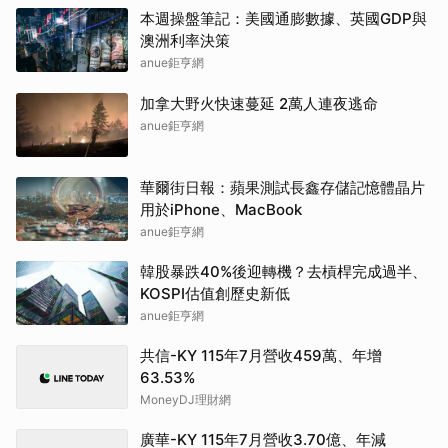
本週操盤筆記：美國通膨數據、英國GDP與
澳洲利率決策
anue鉅亨網
加拿大野火快速蔓延 2萬人連夜逃命
anue鉅亨網
華爾街日報：蘋果測試長鑫存儲記憶體晶片
用於iPhone、MacBook
anue鉅亨網
韓股暴跌40%後迎轉機？去槓桿完成過半、
KOSPI估值創歷史新低
anue鉅亨網
共信-KY 115年7月營收459萬、年增
63.53%
MoneyDJ理財網
廣華-KY 115年7月營收3.70億、年減