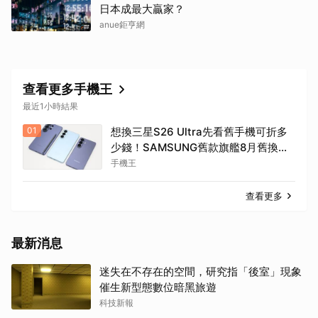
日本成最大贏家？
anue鉅亨網
查看更多手機王
最近1小時結果
01
想換三星S26 Ultra先看舊手機可折多
少錢！SAMSUNG舊款旗艦8月舊換新
價格參考
手機王
查看更多
最新消息
迷失在不存在的空間，研究指「後室」現象
催生新型態數位暗黑旅遊
科技新報