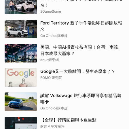
名！
2GameSome
Ford Territory 親子手作活動即日起開放報
名
Go Choice購車趣
美國、中國AI投資收益有限！台灣、南韓、
日本成最大贏家？
anue鉅亨網
Google又一大將離開，發生甚麼事了？
FOMO 研究院
試駕 Volkswage 旅行車系即可享有精品咖
啡卡
Go Choice購車趣
【全球】行情回顧與本週重點
財經Ｍ平方短評