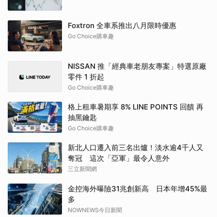
Foxtron 全車系推出八月限時優惠
Go Choice購車趣
NISSAN 推「經典車老朋友專案」特選原廠
零件 1 折起
Go Choice購車趣
格上租車暑期享 8% LINE POINTS 回饋 再
抽黑鑰匙
Go Choice購車趣
新北人口遷入前三名出爐！淡水逾4千人又
奪冠 這次「亞軍」最令人意外
三立新聞網
金控海外曝險31兆創新高 日本年增45%最
多
NOWNEWS今日新聞