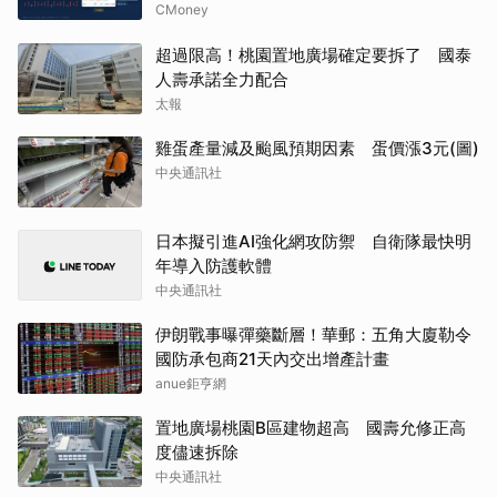
CMoney
超過限高！桃園置地廣場確定要拆了 國泰
人壽承諾全力配合
太報
雞蛋產量減及颱風預期因素 蛋價漲3元(圖)
中央通訊社
日本擬引進AI強化網攻防禦 自衛隊最快明
年導入防護軟體
中央通訊社
伊朗戰事曝彈藥斷層！華郵：五角大廈勒令
國防承包商21天內交出增產計畫
anue鉅亨網
置地廣場桃園B區建物超高 國壽允修正高
度儘速拆除
中央通訊社