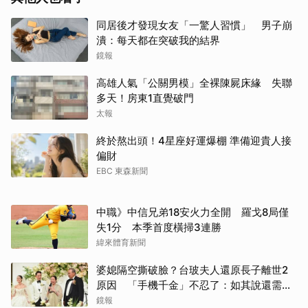
同居後才發現女友「一驚人習慣」 男子崩
潰：每天都在突破我的結界
鏡報
高雄人氣「公關男模」全裸陳屍床緣 失聯
多天！房東1直覺破門
太報
終於熬出頭！4星座好運爆棚 準備迎貴人接
偏財
EBC 東森新聞
中職》中信兄弟18安火力全開 羅戈8局僅
失1分 本季首度橫掃3連勝
緯來體育新聞
婆媳隔空撕破臉？台玻夫人還原長子離世2
原因 「手機千金」不忍了：如其說還需要
離開嗎？
鏡報