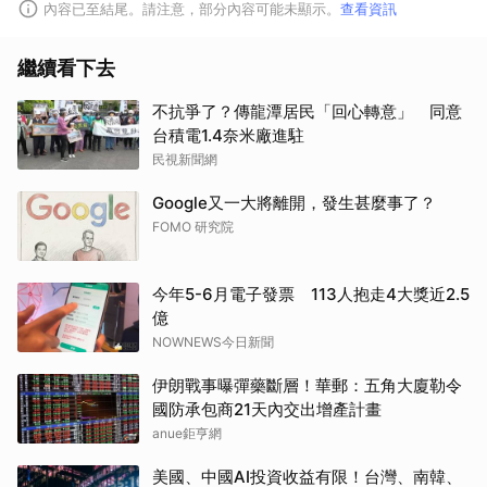
內容已至結尾。請注意，部分內容可能未顯示。
查看資訊
繼續看下去
不抗爭了？傳龍潭居民「回心轉意」 同意
台積電1.4奈米廠進駐
民視新聞網
Google又一大將離開，發生甚麼事了？
FOMO 研究院
今年5-6月電子發票 113人抱走4大獎近2.5
億
NOWNEWS今日新聞
伊朗戰事曝彈藥斷層！華郵：五角大廈勒令
國防承包商21天內交出增產計畫
anue鉅亨網
美國、中國AI投資收益有限！台灣、南韓、