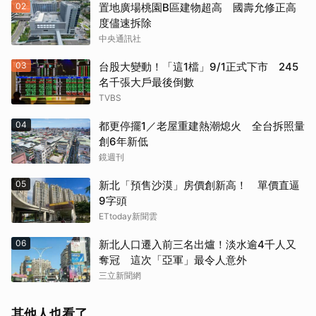
02
置地廣場桃園B區建物超高 國壽允修正高
度儘速拆除
中央通訊社
03
台股大變動！「這1檔」9/1正式下市 245
名千張大戶最後倒數
TVBS
04
都更停擺1／老屋重建熱潮熄火 全台拆照量
創6年新低
鏡週刊
05
新北「預售沙漠」房價創新高！ 單價直逼
9字頭
ETtoday新聞雲
06
新北人口遷入前三名出爐！淡水逾4千人又
奪冠 這次「亞軍」最令人意外
三立新聞網
其他人也看了