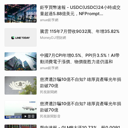
鉅亨買幣速報 - USDC(USDC)24小時成交
量超過5.88億美元，NFPrompt
Token(NFP)24小時漲幅達66.2%
anue鉅亨網
騰雲 115年7月營收9032萬、年增35.82%
MoneyDJ理財網
中國7月CPI年增0.5%、PPI升3.5%！AI帶
動消費電子漲價、物價復甦力道仍溫和
anue鉅亨網
慈濟遭詐騙10億不自知? 雄厚資產曝光年捐
款破70億
民視新聞網
慈濟遭詐騙10億不自知? 雄厚資產曝光年捐
款破70億
影音
民視新聞影音
盤中速報 - GLMR大漲10.73%，報0.0091