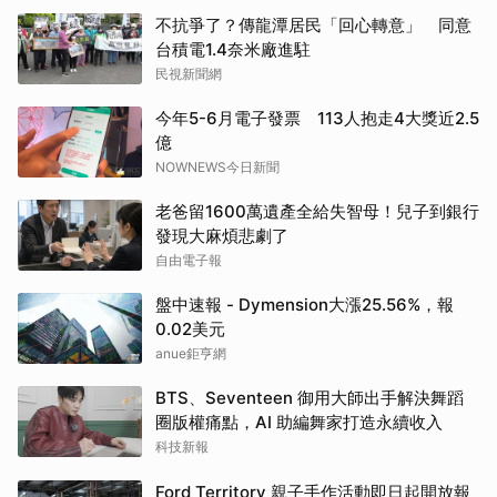
不抗爭了？傳龍潭居民「回心轉意」 同意
台積電1.4奈米廠進駐
民視新聞網
今年5-6月電子發票 113人抱走4大獎近2.5
億
NOWNEWS今日新聞
老爸留1600萬遺產全給失智母！兒子到銀行
發現大麻煩悲劇了
自由電子報
盤中速報 - Dymension大漲25.56%，報
0.02美元
anue鉅亨網
BTS、Seventeen 御用大師出手解決舞蹈
圈版權痛點，AI 助編舞家打造永續收入
科技新報
Ford Territory 親子手作活動即日起開放報