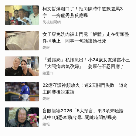
柯文哲爆粗口了！拒向陳時中道歉還罵3
字 一旁盧秀燕反應曝
民視新聞網
女子穿免洗內褲出門竟「解體」走在街頭整
件掉地上 同事一句話讓她社死
鏡報
「愛露奶」私訊流出！小24歲女友爆當小三
「大鬧病房氣孕婦」 姜厚任不忍回應了
取消
鏡週刊
22億守護神頻放火！連2天關門失敗 道奇
主帥賽後說重話
鏡報
盲眼龍婆2026「5大預言」剩3項未驗證
其中1項恐牽動台灣...關鍵時間點曝光
鏡報