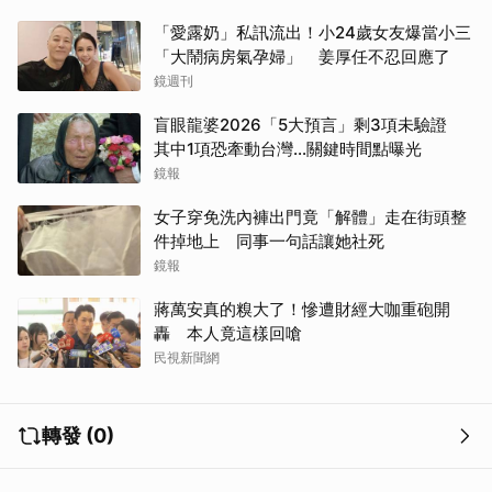
「愛露奶」私訊流出！小24歲女友爆當小三
「大鬧病房氣孕婦」 姜厚任不忍回應了
鏡週刊
盲眼龍婆2026「5大預言」剩3項未驗證
其中1項恐牽動台灣...關鍵時間點曝光
鏡報
女子穿免洗內褲出門竟「解體」走在街頭整
件掉地上 同事一句話讓她社死
鏡報
蔣萬安真的糗大了！慘遭財經大咖重砲開
轟 本人竟這樣回嗆
民視新聞網
轉發 (0)