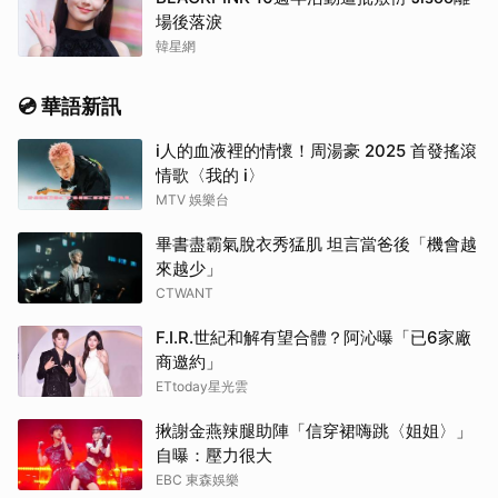
場後落淚
韓星網
💿 華語新訊
i人的血液裡的情懷！周湯豪 2025 首發搖滾
情歌〈我的 i〉
MTV 娛樂台
畢書盡霸氣脫衣秀猛肌 坦言當爸後「機會越
來越少」
CTWANT
F.I.R.世紀和解有望合體？阿沁曝「已6家廠
商邀約」
ETtoday星光雲
揪謝金燕辣腿助陣「信穿裙嗨跳〈姐姐〉」
自曝：壓力很大
EBC 東森娛樂