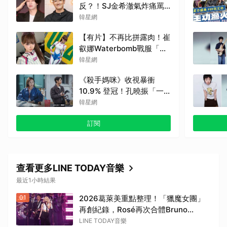
反？！SJ金希澈氣炸痛罵
「X瘋了吧」，崔始源也發
韓星網
聲挺爆
【有片】不再比拼露肉！崔
叡娜Waterbomb戰服「全
身包緊緊」獲好評，逆向操
韓星網
作炸翻全網：根本福音戰士
《殺手媽咪》收視暴衝
10.9% 登冠！孔曉振「一
槍爆頭」極惡犯，神秘竊聽
韓星網
器埋伏筆
訂閱
查看更多LINE TODAY音樂
最近1小時結果
01
2026葛萊美重點整理！「獵魔女團」
再創紀錄，Rosé再次合體Bruno
Mars！
LINE TODAY音樂