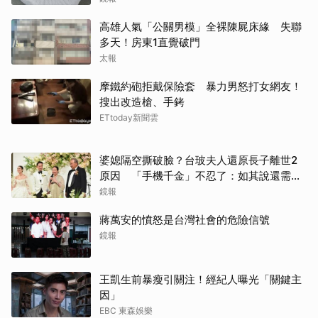
高雄人氣「公關男模」全裸陳屍床緣 失聯
多天！房東1直覺破門
太報
摩鐵約砲拒戴保險套 暴力男怒打女網友！
搜出改造槍、手銬
ETtoday新聞雲
婆媳隔空撕破臉？台玻夫人還原長子離世2
原因 「手機千金」不忍了：如其說還需要
離開嗎？
鏡報
蔣萬安的憤怒是台灣社會的危險信號
鏡報
王凱生前暴瘦引關注！經紀人曝光「關鍵主
因」
EBC 東森娛樂