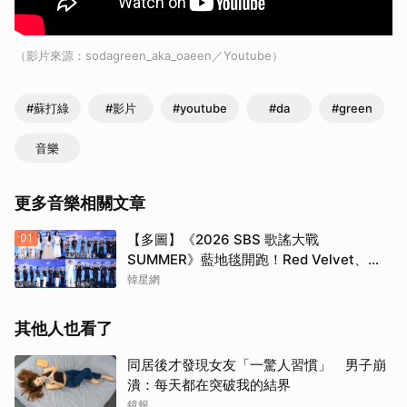
（影片來源：sodagreen_aka_oaeen／Youtube）
#蘇打綠
#影片
#youtube
#da
#green
音樂
更多音樂相關文章
01
【多圖】《2026 SBS 歌謠大戰
SUMMER》藍地毯開跑！Red Velvet、
Stray Kids、ATEEZ、RIIZE等愛豆登場
韓星網
其他人也看了
同居後才發現女友「一驚人習慣」 男子崩
潰：每天都在突破我的結界
鏡報