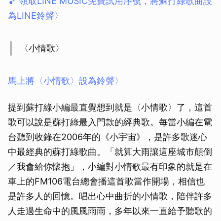
🎵 領取LINE MUSIC免費試用序號，將蘇打綠歌曲設
為LINE鈴聲〉
〈小情歌〉
馬上將〈小情歌〉設為鈴聲〉
提到蘇打綠小編最直覺想到就是〈小情歌〉了，這首
歌可以說是蘇打綠最入門款的經典歌。每當小編在電
台聽到收錄在2006年的《小宇宙》，是許多歌迷心
中最經典的蘇打綠歌曲。「就算大雨讓這座城市顛倒
／我會給你懷抱」，小編對小情歌最有印象的就是在
車上的FM106電台總會播這首歌當作開場，相信也
是許多人的回憶。唱出心中曲折的小情歌，陪伴許多
人走過生命中的風風雨雨，多年以來一直給予聽歌的