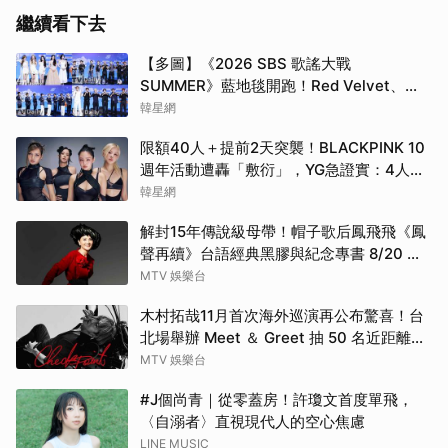
繼續看下去
【多圖】《2026 SBS 歌謠大戰
SUMMER》藍地毯開跑！Red Velvet、
Stray Kids、ATEEZ、RIIZE等愛豆登場
韓星網
限額40人＋提前2天突襲！BLACKPINK 10
週年活動遭轟「敷衍」，YG急證實：4人確
定完全體出席
韓星網
解封15年傳說級母帶！帽子歌后鳳飛飛《鳳
聲再續》台語經典黑膠與紀念專書 8/20 珍
藏預購
MTV 娛樂台
木村拓哉11月首次海外巡演再公布驚喜！台
北場舉辦 Meet ＆ Greet 抽 50 名近距離互
動
MTV 娛樂台
#J個尚青｜從零蓋房！許瓊文首度單飛，
〈自溺者〉直視現代人的空心焦慮
LINE MUSIC