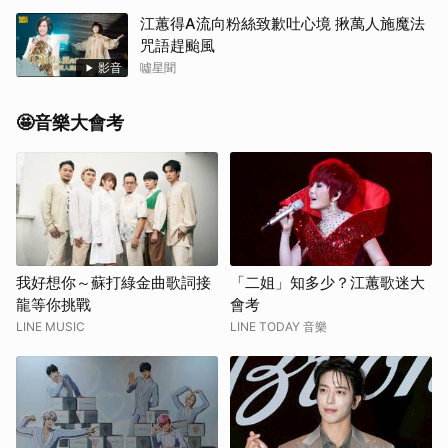
江蕙得A流向粉絲致歉吐心境 揪萬人施魔法
咒語趕颱風
影音
噓星聞
🤩音樂大會考
我好想你～蘇打綠金曲歌詞接
「二姐」知多少？江蕙歌迷大
龍等你挑戰
會考
LINE MUSIC
LINE TODAY 音樂