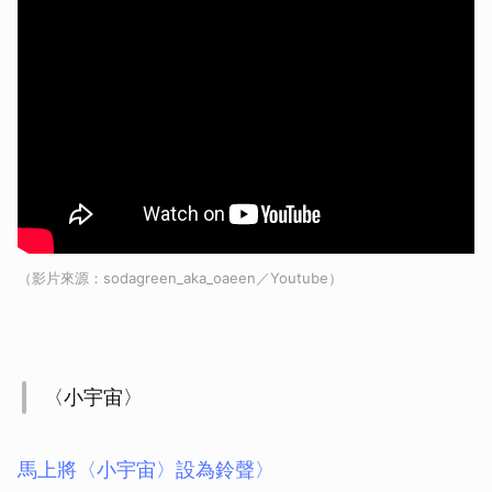
（影片來源：sodagreen_aka_oaeen／Youtube）
〈小宇宙〉
馬上將〈小宇宙〉設為鈴聲〉