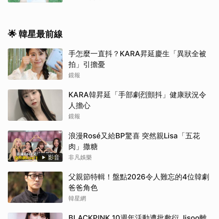
🌟 韓星最前線
手怎麼一直抖？KARA昇延慶生「異狀全被
拍」引擔憂
鏡報
KARA韓昇延「手部劇烈顫抖」健康狀況令
人擔心
鏡報
浪漫Rosé又給BP驚喜 突然親Lisa「五花
肉」撒糖
影音
非凡娛樂
父親節特輯！盤點2026令人難忘的4位韓劇
爸爸角色
韓星網
BLACKPINK 10週年活動遭批敷衍 Jisoo離