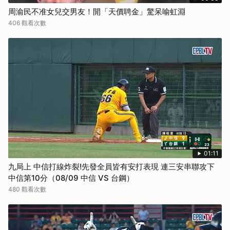
周渝民不准女兒交男友！開「天價聘金」驚呆喻虹淵
406 觀看次數
01:11
九局上 中信打線炸裂!先發全員皆有安打表現 連三安串聯攻下
中信第10分（08/09 中信 VS 台鋼）
480 觀看次數