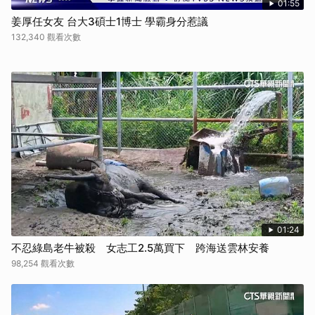
01:55
姜厚任女友 台大3碩士1博士 學霸身分惹議
132,340 觀看次數
01:24
不忍綠島老牛被殺 女志工2.5萬買下 跨海送雲林安養
98,254 觀看次數