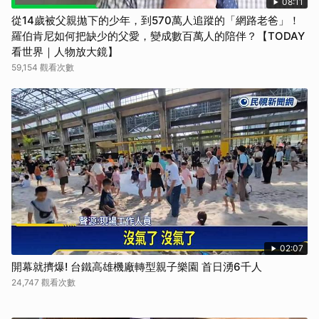
08:11
從14歲被父親拋下的少年，到570萬人追蹤的「網路老爸」！
羅伯肯尼如何把缺少的父愛，變成數百萬人的陪伴？【TODAY
看世界｜人物放大鏡】
59,154 觀看次數
02:07
開幕就擠爆! 台鐵高雄機廠轉型親子樂園 首日湧6千人
24,747 觀看次數