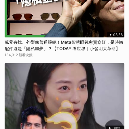
08:38
萬元有找、外型像普通眼鏡！Meta智慧眼鏡愈賣愈紅，是時尚
配件還是「隱私噩夢」？【TODAY 看世界｜小發明大革命】
134,312 觀看次數
00:33