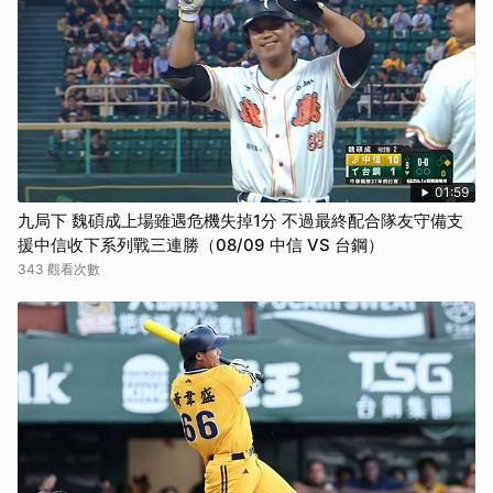
01:59
九局下 魏碩成上場雖遇危機失掉1分 不過最終配合隊友守備支
援中信收下系列戰三連勝（08/09 中信 VS 台鋼）
343 觀看次數