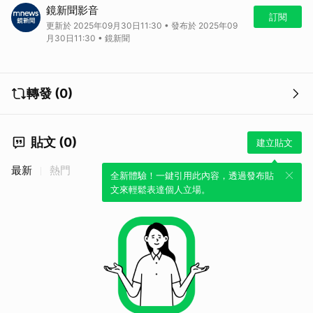
上禮拜就踢爆他養狗仔，民眾黨主席黃國昌，神隱四天，黃國昌昨天
鏡新聞影音
(9/29)晚間才開直播，找同溫層取暖。他向小草們解釋說，自己是因為
訂閱
更新於 2025年09月30日11:30 • 發布於 2025年09
2023年遭到跟拍，才會派狗仔去反制。但等等，這時間完全不對啊，差
月30日11:30 • 鏡新聞
了兩年欸。根據鏡週刊掌握的資料，黃國昌成立狗仔團的時間是2021
年，難道2021年的他未卜先知，超前部屬嗎？另外關於88會館事件，黃
國昌否認是他揭露的，還宣稱是看到鏡週刊的報導才知道這件事。但他又
錯了，因為他揭露的柯文哲飯局地點，與週刊報導的，完全不同。
立即加
轉發 (0)
入鏡新聞LINE官方帳號，隨時掌握熱門話題
延伸閱讀
應曉薇再偕愛女應佳妤出庭 被捕捉下車親嘴好感情
貼文 (0)
建立貼文
日參議員遞交花蓮捐款目錄 賴清德感動：台日如家人般互助
最新
熱門
全新體驗！一鍵引用此內容，透過發布貼
文來輕鬆表達個人立場。