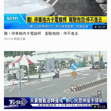
01:21
難！停車格內卡電線桿 駕駛抱怨：停不進去
35,114 觀看次數
01:33