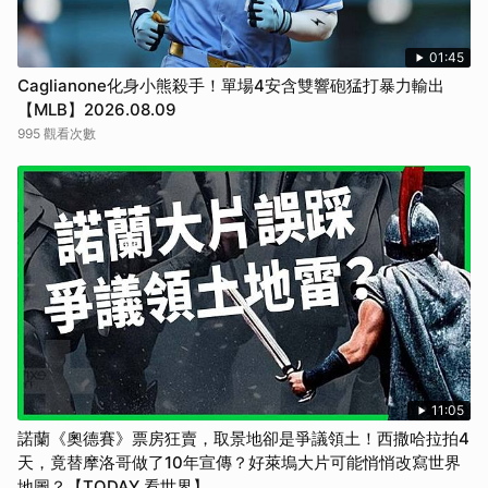
01:45
Caglianone化身小熊殺手！單場4安含雙響砲猛打暴力輸出
【MLB】2026.08.09
995 觀看次數
11:05
諾蘭《奧德賽》票房狂賣，取景地卻是爭議領土！西撒哈拉拍4
天，竟替摩洛哥做了10年宣傳？好萊塢大片可能悄悄改寫世界
地圖？【TODAY 看世界】