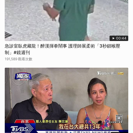
00:44
急診室臥虎藏龍！醉漢揮拳鬧事 護理師展柔術「3秒鎖喉壓
制」#鏡週刊
191,589 觀看次數