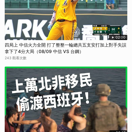
02:00
四局上 中信火力全開 打了整整一輪總共五支安打加上對手失誤
拿下了4分大局（08/09 中信 VS 台鋼）
243 觀看次數