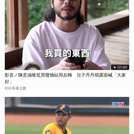
01:40
影音／陳意涵嗆尪買廢物結局反轉 兒子丹丹萌露面喊「大家
好」
656 觀看次數