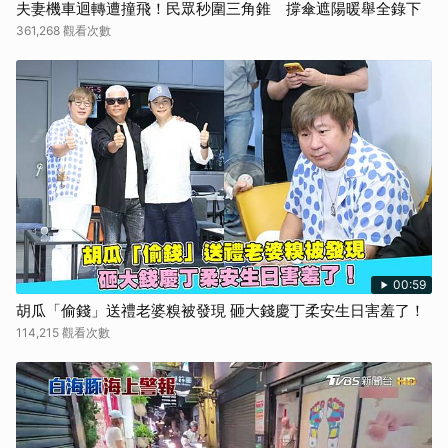
夫妻機車迴轉遭撞飛！民眾秒圍三角錐 撐傘遮陽暖舉全錄下
361,268 觀看次數
00:59
胡瓜「偷錢」送禮老婆糗被發現 砸大錢慶丁柔安生日害羞了！
114,215 觀看次數