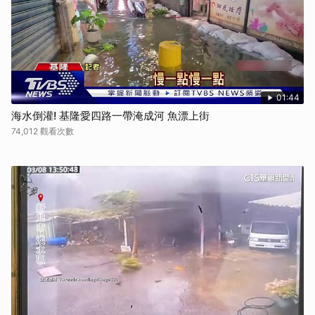
01:44
海水倒灌! 基隆愛四路一帶淹成河 魚漂上街
74,012 觀看次數