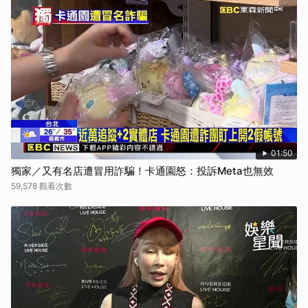
01:50
獨家／又有名店遭冒用詐騙！卡通園怒：投訴Meta也無效
59,578 觀看次數