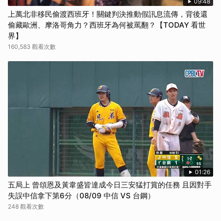
09:48
上萬北非移民偷渡西班牙！關鍵判決推動假訊息流傳，背後還
偷藏歐洲、摩洛哥角力？西班牙為何被罵翻？【TODAY 看世
界】
160,583 觀看次數
01:26
五局上 曾頌恩及黃韋盛皆達成今日三安猛打賞的任務 且因對手
失誤中信拿下第6分（08/09 中信 VS 台鋼）
248 觀看次數