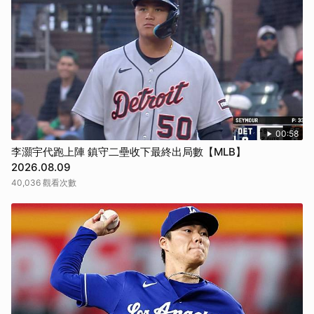
取消
00:58
李灝宇代跑上陣 鎮守二壘收下最終出局數【MLB】
2026.08.09
40,036 觀看次數