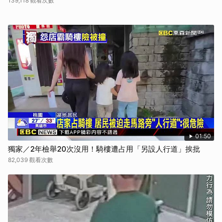
139,118 觀看次數
01:50
獨家／2年檢舉20次沒用！騎樓遭占用「另設人行道」挨批
82,039 觀看次數