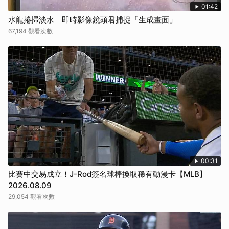
01:42
水龍捲掃淡水 即時影像鏡頭君捕捉「生成畫面」
67,194 觀看次數
00:31
比賽中交易成立！J-Rod簽名球棒換取稀有動漫卡【MLB】
2026.08.09
29,054 觀看次數