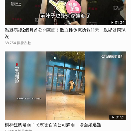
01:34
温嵐病後2個月首公開露面！敗血性休克搶救11天 親揭健康現
況
68,754 觀看次數
01:21
樹林狂風暴雨！民眾衝百貨公司躲雨 場面如逃難