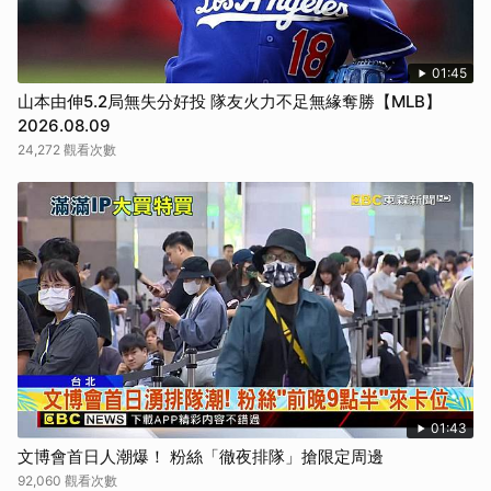
01:45
山本由伸5.2局無失分好投 隊友火力不足無緣奪勝【MLB】
2026.08.09
24,272 觀看次數
01:43
文博會首日人潮爆！ 粉絲「徹夜排隊」搶限定周邊
92,060 觀看次數