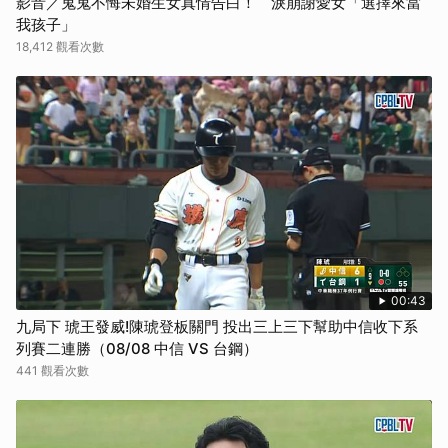
影音／鬼鬼不悔未婚生女真情告白！ 淚崩謝愛女「選擇來當
我孩子」
18,412 觀看次數
00:43
九局下 琥王發威!陳琥登板關門 投出三上三下幫助中信收下系
列賽二連勝（08/08 中信 VS 台鋼）
441 觀看次數