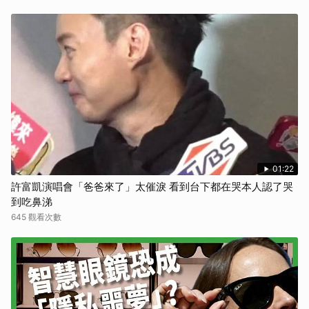
01:22
許富凱演唱會「爸爸來了」太催淚 看到台下都在哭本人認了哭
到吃鼻涕
645 觀看次數