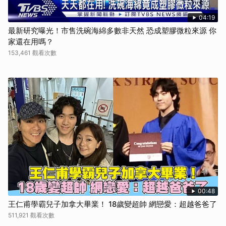
04:19
最新研究曝光！市售洗碗海綿多數非天然 恐成塑膠微粒來源 你
家還在用嗎？
153,461 觀看次數
00:48
王仁甫學霸兒子加拿大畢業！ 18歲變超帥 網戀愛：超越爸爸了
511,921 觀看次數