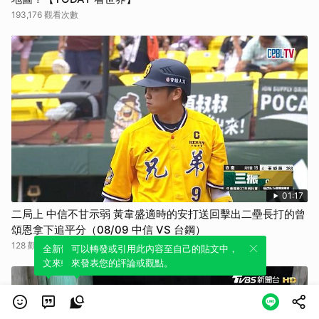
193,176 觀看次數
01:17
二局上 中信不甘示弱 黃韋盛適時的安打送回擊出二壘長打的曾
頌恩拿下追平分（08/09 中信 VS 台鋼）
128 觀看次數
全新體驗！一鍵引用此內容，透過發布貼
可以轉發或引用此內容至自己的貼文中，
文來輕鬆表達個人立場。
來發表您的評論或觀點。