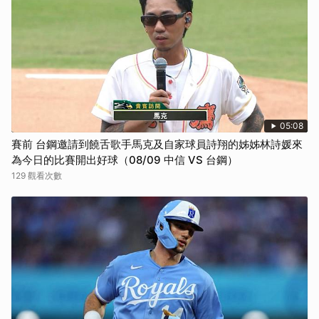
05:08
賽前 台鋼邀請到饒舌歌手馬克及自家球員詩翔的姊姊林詩媛來
為今日的比賽開出好球（08/09 中信 VS 台鋼）
129 觀看次數