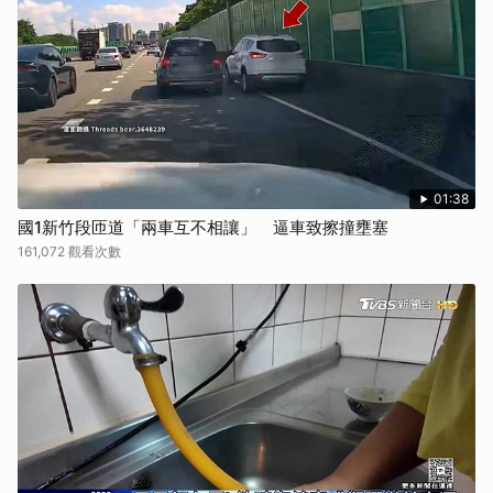
01:38
國1新竹段匝道「兩車互不相讓」 逼車致擦撞壅塞
161,072 觀看次數