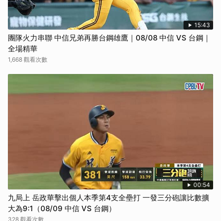
15:43
團隊火力串聯 中信兄弟再勝台鋼雄鷹｜08/08 中信 VS 台鋼｜
全場精華
1,668 觀看次數
00:54
九局上 岳政華擊出個人本季第4支全壘打 一發三分砲讓比數擴
大為9:1（08/09 中信 VS 台鋼）
328 觀看次數