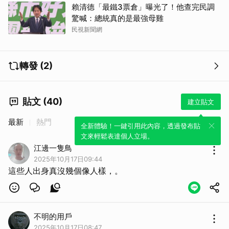
賴清德「最鐵3票倉」曝光了！他查完民調
驚喊：總統真的是最強母雞
民視新聞網
轉發 (2)
貼文 (40)
建立貼文
最新
熱門
全新體驗！一鍵引用此內容，透過發布貼
文來輕鬆表達個人立場。
江邊一隻鳥
取消
2025年10月17日09:44
這些人出身真沒幾個像人樣，。
不明的用戶
2025年10月17日08:47