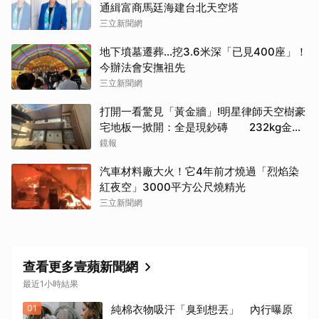
通緝富商馬廷海建台北天空塔
三立新聞網
地下墳墓遷葬…挖3.6米深「已見400座」！
今辦法會安撫祖先
三立新聞網
打開一看驚見「黃金牆」!明星律師天空樹豪
宅地板一掀開：全是現鈔磚 232kg金山
震撼影像曝
鏡報
汽車材料廠大火！它4年前才燒過「烈焰染
紅夜空」3000平方公尺燒精光
三立新聞網
查看更多壹蘋新聞網
最近1小時結果
01
純棉衣物吸汗「臭到想丟」 內行曝原