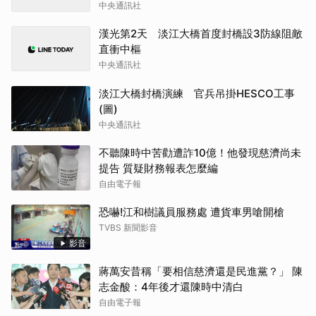
中央通訊社
漢光第2天 淡江大橋首度封橋設3防線阻敵
直衝中樞
中央通訊社
淡江大橋封橋演練 官兵吊掛HESCO工事
(圖)
中央通訊社
不聽陳時中苦勸遭詐10億！他發現慈濟尚未
提告 質疑財務報表怎麼編
自由電子報
恐嚇!江和樹議員服務處 遭貨車男嗆開槍
TVBS 新聞影音
影音
蔣萬安昔稱「要相信慈濟還是民進黨？」 陳
志金酸：4年後才還陳時中清白
自由電子報