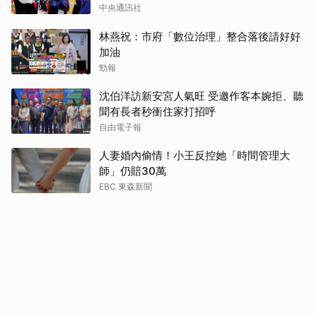
中央通訊社
林燕祝：市府「數位治理」整合落後請好好
加油
勁報
沈伯洋訪新安宮人氣旺 受邀作客本婉拒、聽
聞有長者秒衝住家打招呼
自由電子報
人妻婚內偷情！小王反控她「時間管理大
師」仍賠30萬
EBC 東森新聞