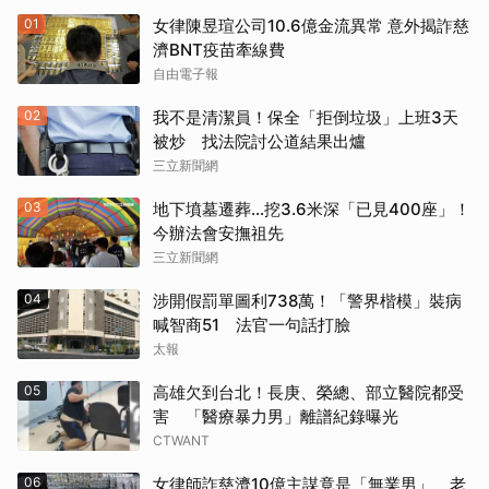
01
女律陳昱瑄公司10.6億金流異常 意外揭詐慈
濟BNT疫苗牽線費
自由電子報
02
我不是清潔員！保全「拒倒垃圾」上班3天
被炒 找法院討公道結果出爐
三立新聞網
03
地下墳墓遷葬…挖3.6米深「已見400座」！
今辦法會安撫祖先
三立新聞網
04
涉開假罰單圖利738萬！「警界楷模」裝病
喊智商51 法官一句話打臉
太報
05
高雄欠到台北！長庚、榮總、部立醫院都受
害 「醫療暴力男」離譜紀錄曝光
CTWANT
06
女律師詐慈濟10億主謀竟是「無業男」 老