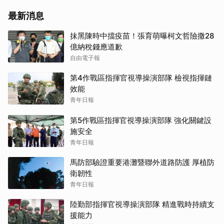
最新消息
抹黑陳時中擋疫苗！張育萌曝柯文哲險撒28
億納稅錢應道歉
自由電子報
第4作戰區指揮官視導操演部隊 檢視指揮鏈
效能
青年日報
第5作戰區指揮官視導操演部隊 強化關鍵設
施安全
青年日報
馬防部驗證重要港灘暨聯外道路防護 厚植防
衛韌性
青年日報
陸勤部指揮官視導操演部隊 精進戰時持續支
援能力