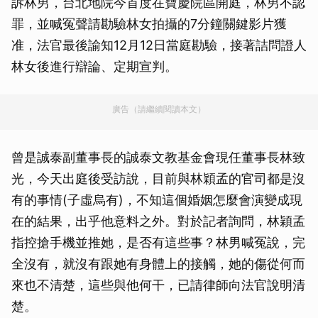
訴林男，台北地院今首度在寶慶院區開庭，林男不認
罪，並喊冤聲請勘驗林女拍攝的7分鐘關鍵影片獲
准，法官最後諭知12月12日當庭勘驗，接著詰問證人
林女後進行辯論、定期宣判。
廣告（請繼續閱讀本文）
曾是誠泰副董事長的誠泰文教基金會現任董事長林致
光，今天出庭後受訪說，目前與林穎孟的官司都是沒
有的事情(子虛烏有)，不知這個婚姻怎麼會演變成現
在的結果，出乎他意料之外。對於記者詢問，林穎孟
指控搶手機並推她，是否有這些事？林男喊冤說，完
全沒有，就沒有跟她有身體上的接觸，她的傷從何而
來也不清楚，這些與他何干，已請律師向法官說明清
楚。