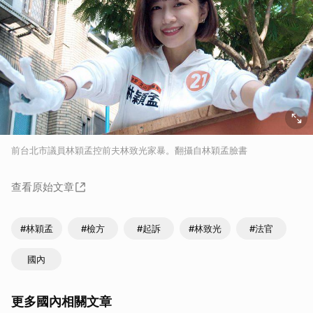
前台北市議員林穎孟控前夫林致光家暴。翻攝自林穎孟臉書
查看原始文章
#林穎孟
#檢方
#起訴
#林致光
#法官
國內
更多國內相關文章