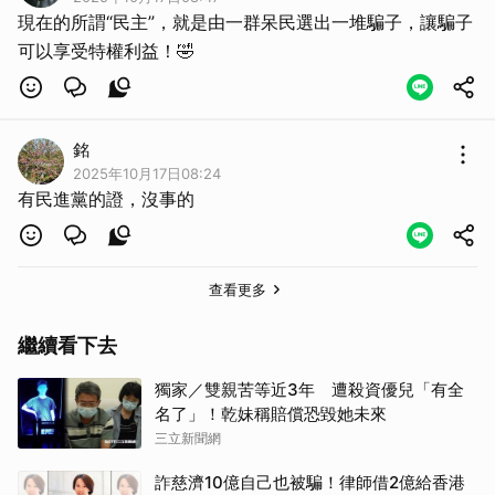
現在的所謂“民主”，就是由一群呆民選出一堆騙子，讓騙子
可以享受特權利益！🤣
銘
2025年10月17日08:24
有民進黨的證，沒事的
查看更多
繼續看下去
獨家／雙親苦等近3年 遭殺資優兒「有全
名了」！乾妹稱賠償恐毀她未來
三立新聞網
詐慈濟10億自己也被騙！律師借2億給香港