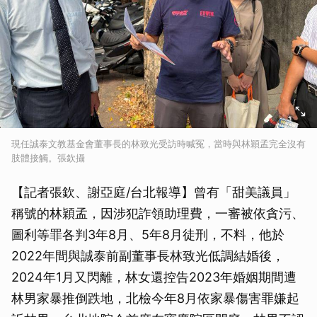
現任誠泰文教基金會董事長的林致光受訪時喊冤，當時與林穎孟完全沒有
肢體接觸。張欽攝
【記者張欽、謝亞庭/台北報導】曾有「甜美議員」
稱號的林穎孟，因涉犯詐領助理費，一審被依貪污、
圖利等罪各判3年8月、5年8月徒刑，不料，他於
2022年間與誠泰前副董事長林致光低調結婚後，
2024年1月又閃離，林女還控告2023年婚姻期間遭
林男家暴推倒跌地，北檢今年8月依家暴傷害罪嫌起