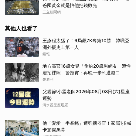
爸囤黃金就是怕他把錢敗光
三立新聞網
其他人也看了
王彥程太猛了！6局飆7K奪第10勝 韓職亞
洲外援史上第一人
鏡報
地方高官16歲女兒「偷約20歲男網友」遭性
虐拍裸照 警證實：再晚一步恐遭滅口
鏡週刊
父親節!小孟老師2026年08月08日(六)星座
運勢
清水孟星座塔羅
他「愛愛一半暴斃」遭強摘器官！家屬1招喊
卡驚揭黑幕