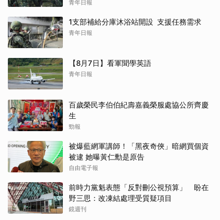
青年日報
1支部補給分庫沐浴站開設 支援任務需求
青年日報
【8月7日】看軍聞學英語
青年日報
百歲榮民李伯伯紀壽嘉義榮服處協公所齊慶
生
勁報
被爆藍網軍講師！「黑夜奇俠」暗網買個資
被逮 她曝黃仁勳是原告
自由電子報
前時力黨魁表態「反對刪公視預算」 盼在
野三思：改凍結處理受質疑項目
鏡週刊