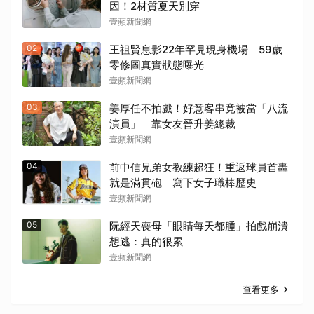
因！2材質夏天別穿
壹蘋新聞網
02
王祖賢息影22年罕見現身機場 59歲
零修圖真實狀態曝光
壹蘋新聞網
03
姜厚任不拍戲！好意客串竟被當「八流
演員」 靠女友晉升姜總裁
壹蘋新聞網
04
前中信兄弟女教練超狂！重返球員首轟
就是滿貫砲 寫下女子職棒歷史
壹蘋新聞網
05
阮經天喪母「眼睛每天都腫」拍戲崩潰
想逃：真的很累
壹蘋新聞網
查看更多