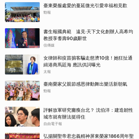
臺東榮服處愛的蔓延微光引愛幸福相見歡
勁報
書生報國典範 遠見‧天下文化創辦人高希均
教授享耆壽90歲辭世
信傳媒
女律師和疫苗掮客騙走慈濟10億！她狂扯通
緝港商馬廷海 應訊供詞曝光
太報
臺南榮家父親節感恩律動舞出樂活新朝氣
勁報
評解放軍研究癱瘓台北？ 沈伯洋：建造韌性
城市就有辦法挺得住
自由電子報
弘揚關聖帝君忠義精神屏東榮家1866周年聖