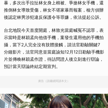
暴，多次出手拉扯林女身上棉被、爭搶林女手機，還
推倒林女導致受傷，林女不堪家暴而報案，檢方偵辦
後認定林男涉犯違反保護令等罪嫌，依法提起公訴。
台北地院今天首度開庭，林致光當庭喊冤不認罪，表
示當時是林穎孟向他借手機，案發生還用他的手機拍
攝，當下2人完全沒有肢體接觸，請法官勘驗關鍵7
分鐘影片，法官同意並當庭諭知12月12日勘驗手機影
片並傳喚林穎孟作證，待詰問證人後立刻進行辯論，
預計當天辯論終結定期宣判。
廣告（請繼續閱讀本文）