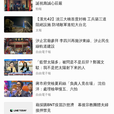
誕祝壽誠心莊嚴
勁報
【漢光42】淡江大橋首度封橋 工兵築三道
阻絕設施 防堵敵軍進犯大台北
太報
汐止宮廟參拜 李四川再拋汐東線、汐止民生
線軌道建設
自由電子報
「藍營太陽多」被問是不是后羿？鄭麗文
駁：我不是把太陽射下來的人
自由電子報
蔣市府突檢夏莉絲「負責人竟在場」 沈伯
洋：處理檢舉慢五、六拍
自由電子報
藉採購BNT疫苗詐慈濟 幕後宗教團體夫婦
接押禁見