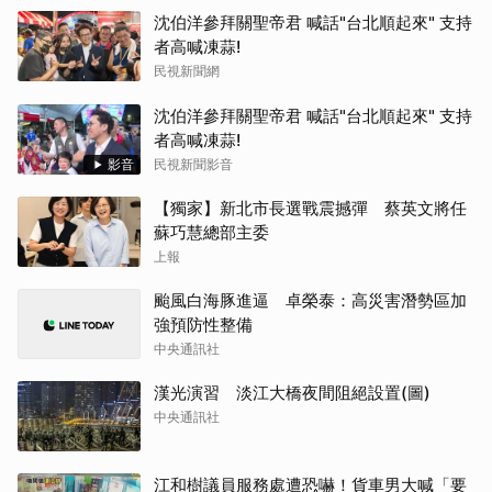
沈伯洋參拜關聖帝君 喊話"台北順起來" 支持
者高喊凍蒜!
民視新聞網
沈伯洋參拜關聖帝君 喊話"台北順起來" 支持
者高喊凍蒜!
影音
民視新聞影音
【獨家】新北市長選戰震撼彈 蔡英文將任
蘇巧慧總部主委
上報
颱風白海豚進逼 卓榮泰：高災害潛勢區加
強預防性整備
中央通訊社
漢光演習 淡江大橋夜間阻絕設置(圖)
中央通訊社
江和樹議員服務處遭恐嚇！貨車男大喊「要