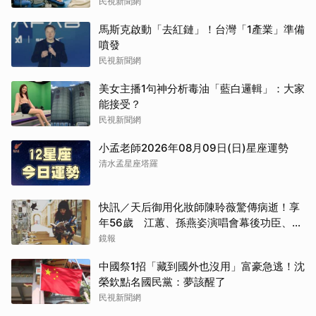
民視新聞網
馬斯克啟動「去紅鏈」！台灣「1產業」準備
噴發
民視新聞網
美女主播1句神分析毒油「藍白邏輯」：大家
能接受？
民視新聞網
小孟老師2026年08月09日(日)星座運勢
清水孟星座塔羅
快訊／天后御用化妝師陳聆薇驚傳病逝！享
年56歲 江蕙、孫燕姿演唱會幕後功臣、蔡
健雅崩潰難接受
鏡報
中國祭1招「藏到國外也沒用」富豪急逃！沈
榮欽點名國民黨：夢該醒了
民視新聞網