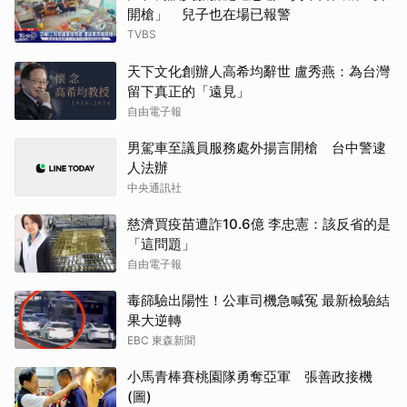
開槍」 兒子也在場已報警
TVBS
天下文化創辦人高希均辭世 盧秀燕：為台灣
留下真正的「遠見」
自由電子報
男駕車至議員服務處外揚言開槍 台中警逮
人法辦
中央通訊社
慈濟買疫苗遭詐10.6億 李忠憲：該反省的是
「這問題」
自由電子報
毒篩驗出陽性！公車司機急喊冤 最新檢驗結
果大逆轉
EBC 東森新聞
小馬青棒賽桃園隊勇奪亞軍 張善政接機
(圖)