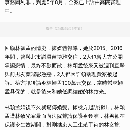
事務圖利罪，判處5年8月，全案已上訴由高院審理
中。
廣告（請繼續閱讀本文）
回顧林穎孟的情史，據媒體報導，她於2015、2016
年間，曾與北市議員苗博雅交往，2人也曾大方公開
承認戀情，最終不歡而散，林穎孟後來又被週刊直擊
與前男友葉曜彰熱戀，2人都因詐領助理費案被起
訴。檢方訊後諭令林穎孟100萬元交保，當時幫林穎
孟具保的，就是後來和她低調結婚的林致光。
林穎孟婚後不久就驚傳婚變。據檢方起訴指出，林穎
孟遭林致光家暴而向法院聲請保護令獲准，林男卻在
保護令生效期間，對剛結束人工生殖手術的林女施