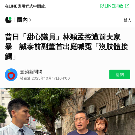
以LINE開啟
在LINE應用程式中開啟。
國內
登入
昔日「甜心議員」林穎孟控遭前夫家
暴 誠泰前副董首出庭喊冤「沒肢體接
觸」
壹蘋新聞網
訂閱
發布於 2025年10月17日04:00