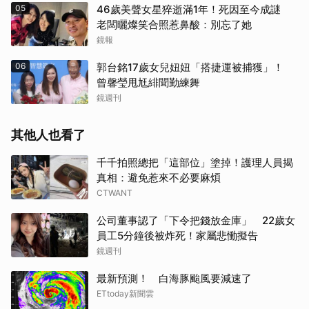
05
46歲美聲女星猝逝滿1年！死因至今成謎
老闆曬燦笑合照惹鼻酸：別忘了她
鏡報
06
郭台銘17歲女兒妞妞「搭捷運被捕獲」！
曾馨瑩甩尪緋聞勤練舞
鏡週刊
其他人也看了
千千拍照總把「這部位」塗掉！護理人員揭
真相：避免惹來不必要麻煩
CTWANT
公司董事認了「下令把錢放金庫」 22歲女
員工5分鐘後被炸死！家屬悲慟擬告
鏡週刊
最新預測！ 白海豚颱風要減速了
ETtoday新聞雲