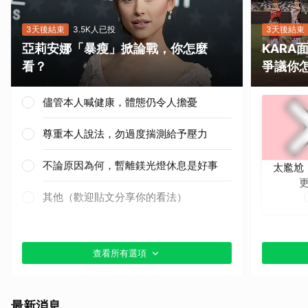
3天後結束
3.5K人已投
3天後結束
亞莉安娜「暴瘦」掀論戰，你怎麼
KAR
看？
爭議你
儘管本人喊健康，體態仍令人擔憂
尊重本人說法，勿過度揣測給予壓力
不論原因為何，暫離鎂光燈休息是好事
太尷尬
其他（歡迎貼文分享你的看法）
查看所有選項
最新消息