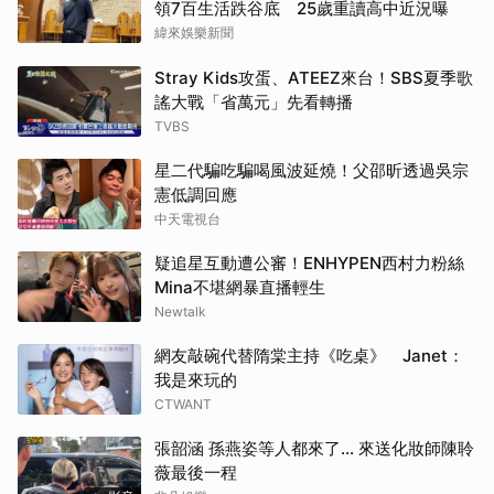
領7百生活跌谷底 25歲重讀高中近況曝
緯來娛樂新聞
Stray Kids攻蛋、ATEEZ來台！SBS夏季歌
謠大戰「省萬元」先看轉播
TVBS
星二代騙吃騙喝風波延燒！父邵昕透過吳宗
憲低調回應
中天電視台
疑追星互動遭公審！ENHYPEN西村力粉絲
Mina不堪網暴直播輕生
Newtalk
網友敲碗代替隋棠主持《吃桌》 Janet：
我是來玩的
CTWANT
張韶涵 孫燕姿等人都來了... 來送化妝師陳聆
薇最後一程