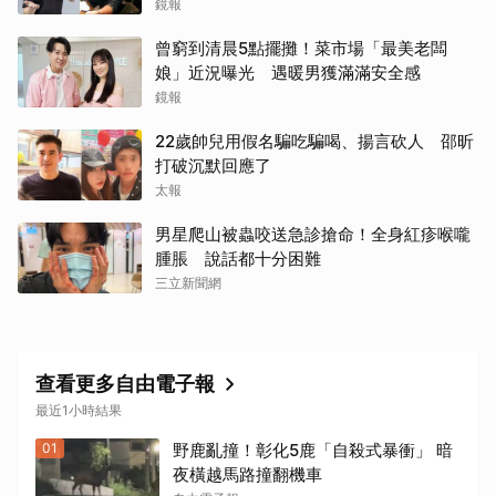
鏡報
曾窮到清晨5點擺攤！菜市場「最美老闆
娘」近況曝光 遇暖男獲滿滿安全感
鏡報
22歲帥兒用假名騙吃騙喝、揚言砍人 邵昕
打破沉默回應了
太報
男星爬山被蟲咬送急診搶命！全身紅疹喉嚨
腫脹 說話都十分困難
三立新聞網
查看更多自由電子報
最近1小時結果
01
野鹿亂撞！彰化5鹿「自殺式暴衝」 暗
夜橫越馬路撞翻機車