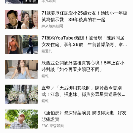
影音
非凡娛樂
71歲姜厚任認愛小25歲女友！她國小一年級
就寫信示愛 39年後真的在一起
緯來娛樂新聞
71萬粉YouTuber驟逝！被發現「陳屍同居
女友住處」享年36歲 生前曾爆染毒、家暴
前妻
鏡週刊
欣西亞公開尪外遇後真實心境！5年上百小
時對談「如今再看夕陽已不同」
鏡報
直擊／「天后御用彩妝師」陳聆薇今告別
式！江蕙、張惠妹、孫燕姿眾星齊送最後祝
福
鏡報
《唐伯虎》資深綠葉演員 黎彼得病逝...好友
悲痛證實
EBC 東森娛樂