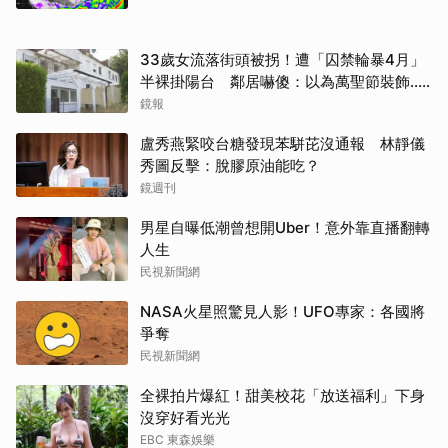
33歲女流落街頭被拐！遭「囚禁輪暴4月」
半裸掛陽台 鄰居嚇傻：以為萬聖節裝飾...
主謀竟與妻小同住
鏡報
盧秀燕緊咬台糖發現苯駢芘沒通報 林靜儀
秀圖反擊：脫膠原油能吃？
鏡週刊
男星自曝低潮曾想開Uber！意外靠直播翻轉
人生
民視新聞網
NASA火星照驚見人影！UFO專家：各國將
爭奪
民視新聞網
全裸拍片爆紅！甜美校花「放送福利」下身
沒穿好看光光
EBC 東森娛樂