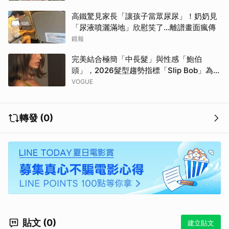
高鐵驚見家長「讓孩子當眾尿尿」！奶奶見
「尿液噴灑滿地」欣慰笑了…離譜畫面瘋傳
鏡報
完美結合極簡「中長髮」與性感「鮑伯
頭」，2026髮型趨勢指標「Slip Bob」為何
自帶90年代超模氣場？
VOGUE
轉發 (0)
貼文 (0)
建立貼文