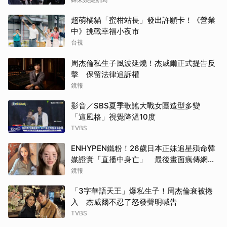
超萌橘貓「蜜柑站長」發出許願卡！《營業
中》挑戰幸福小夜市
台視
周杰倫私生子風波延燒！杰威爾正式提告反
擊 保留法律追訴權
鏡報
影音／SBS夏季歌謠大戰女團造型多變
「這風格」視覺降溫10度
TVBS
ENHYPEN鐵粉！26歲日本正妹追星殞命韓
媒證實「直播中身亡」 最後畫面瘋傳網痛
心：網暴害死人
鏡報
「3字華語天王」爆私生子！周杰倫衰被捲
入 杰威爾不忍了怒發聲明喊告
TVBS