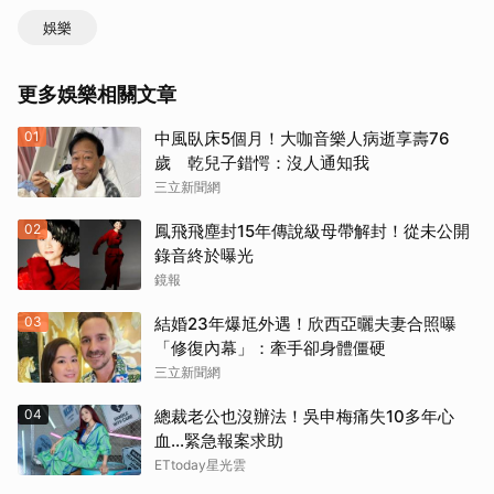
娛樂
更多娛樂相關文章
01
中風臥床5個月！大咖音樂人病逝享壽76
歲 乾兒子錯愕：沒人通知我
三立新聞網
02
鳳飛飛塵封15年傳說級母帶解封！從未公開
錄音終於曝光
鏡報
03
結婚23年爆尪外遇！欣西亞曬夫妻合照曝
「修復內幕」：牽手卻身體僵硬
三立新聞網
04
總裁老公也沒辦法！吳申梅痛失10多年心
血...緊急報案求助
ETtoday星光雲