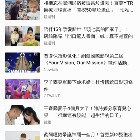
相機忘在澎湖民宿被誤當垃圾丟！百萬YTR
衝掩埋場直播「開挖50噸垃圾山」 怕私人
片外流...
鏡週刊
陪伴15年摯愛離世「頭七真的回家了」！
唐綺陽曝「門口驚人畫面」喊：真不是蓋的
鏡週刊
首獎保證影像化！網銀國際影視第二屆
《Your Vision, Our Mission》徵件活動
8/13正式啟動
Newtalk
李子森突單膝下跪求婚！杜忻恬鬆口點頭條
件
CTWANT
王齊麟愛子4個月大了！陳詩媛分享育兒心
聲 「很幸運有段能一起生活的日子」
鏡報
蔡阿嘎捲爭議神隱一個月！首更新IG疑復出