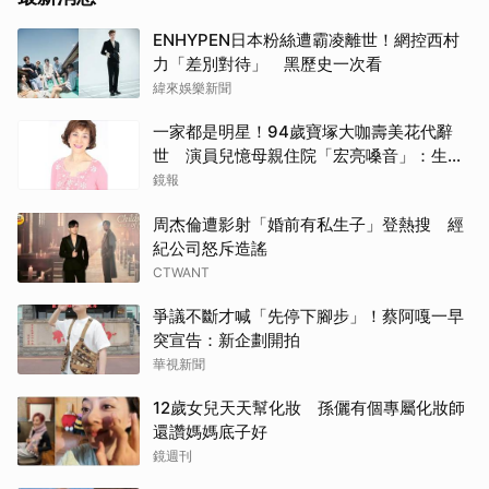
ENHYPEN日本粉絲遭霸凌離世！網控西村
力「差別對待」 黑歷史一次看
取消
緯來娛樂新聞
一家都是明星！94歲寶塚大咖壽美花代辭
世 演員兒憶母親住院「宏亮嗓音」：生命
最後一刻仍是那位傳奇女星
鏡報
周杰倫遭影射「婚前有私生子」登熱搜 經
紀公司怒斥造謠
CTWANT
爭議不斷才喊「先停下腳步」！蔡阿嘎一早
突宣告：新企劃開拍
華視新聞
12歲女兒天天幫化妝 孫儷有個專屬化妝師
還讚媽媽底子好
鏡週刊