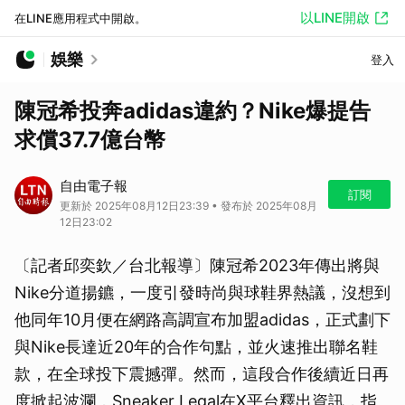
以LINE開啟
在LINE應用程式中開啟。
娛樂
登入
陳冠希投奔adidas違約？Nike爆提告
求償37.7億台幣
自由電子報
訂閱
更新於 2025年08月12日23:39 • 發布於 2025年08月
12日23:02
〔記者邱奕欽／台北報導〕陳冠希2023年傳出將與
Nike分道揚鑣，一度引發時尚與球鞋界熱議，沒想到
他同年10月便在網路高調宣布加盟adidas，正式劃下
與Nike長達近20年的合作句點，並火速推出聯名鞋
款，在全球投下震撼彈。然而，這段合作後續近日再
度掀起波瀾，Sneaker Legal在X平台釋出資訊，指