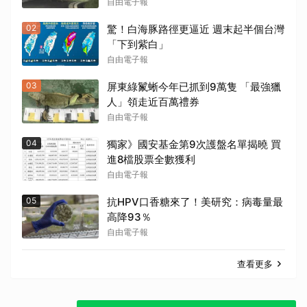
自由電子報
02
驚！白海豚路徑更逼近 週末起半個台灣
「下到紫白」
自由電子報
03
屏東綠鬣蜥今年已抓到9萬隻 「最強獵
人」領走近百萬禮券
自由電子報
04
獨家》國安基金第9次護盤名單揭曉 買
進8檔股票全數獲利
自由電子報
05
抗HPV口香糖來了！美研究：病毒量最
高降93％
自由電子報
查看更多