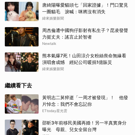
唐綺陽曝愛貓頭七「回家證據」！門口驚見
一圈貓毛 淚喊：咪將沒有消失
緯來娛樂新聞
周杰倫遭中國狗仔影射有私生子？昆凌發聲
力挺丈夫：謠言止於智者
Newtalk
熊本氣爆7死！山田涼介女粉絲喪命無緣看
演唱會成憾 經紀公司暖捐1億賑災
緯來娛樂新聞
繼續看下去
黃明志二舅猝逝「一周才被發現」！ 他發
片悼念：我們不會忘記你
ETtoday星光雲
邵昕3年前移民美國再婚！另一半真實身分
曝光 母親、兒女全留台灣