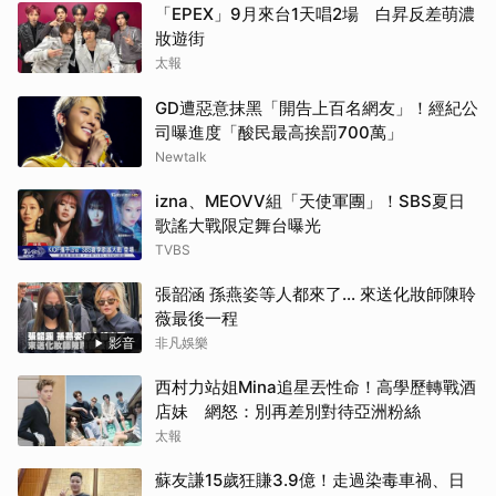
「EPEX」9月來台1天唱2場 白昇反差萌濃
妝遊街
太報
GD遭惡意抹黑「開告上百名網友」！經紀公
司曝進度「酸民最高挨罰700萬」
Newtalk
izna、MEOVV組「天使軍團」！SBS夏日
歌謠大戰限定舞台曝光
TVBS
張韶涵 孫燕姿等人都來了... 來送化妝師陳聆
薇最後一程
影音
非凡娛樂
西村力站姐Mina追星丟性命！高學歷轉戰酒
店妹 網怒：別再差別對待亞洲粉絲
太報
蘇友謙15歲狂賺3.9億！走過染毒車禍、日