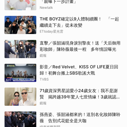
「親曝下一步計畫」
Newtalk
THE BOYZ確定以9人體制續團！ 「一起
繼續走下去」從未改變
ETtoday星光雲
直擊／張韶涵現身淚別摯友！送「天后御用
彩妝師」陳聆薇最後一程 多年情誼曝光
鏡報
影音／Red Velvet、KISS OF LIFE夏日回
歸！初舞台搬上SBS歌謠大戰
TVBS
71歲資深男星認愛小24歲女友：我不是謝
賢 揭跨越39年驚人七世情緣！3歲就認出
前世一起「守山林」
鏡報
孫燕姿、張韶涵都來的！送別名化妝師陳聆
薇 告別式花籃全是大咖
緯來娛樂新聞