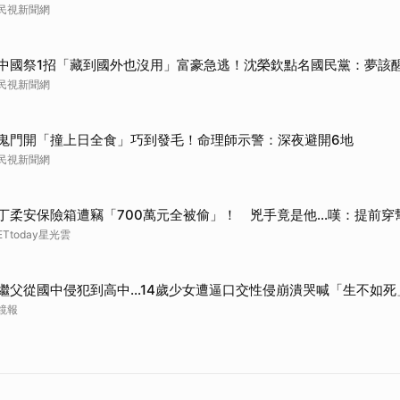
民視新聞網
中國祭1招「藏到國外也沒用」富豪急逃！沈榮欽點名國民黨：夢該
民視新聞網
鬼門開「撞上日全食」巧到發毛！命理師示警：深夜避開6地
民視新聞網
丁柔安保險箱遭竊「700萬元全被偷」！ 兇手竟是他...嘆：提前穿
ETtoday星光雲
繼父從國中侵犯到高中…14歲少女遭逼口交性侵崩潰哭喊「生不如死
鏡報