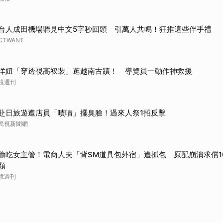
台人成田機場聽見中文5字秒回頭 引萬人共鳴！狂推這些伴手禮
CTWANT
洋妞「穿透視高衩裝」逛越南古蹟！ 導覽員一動作神救援
鏡週刊
赴日旅遊遭店員「嘖嘖」擺臭臉！過來人祭1招反擊
民視新聞網
偷吃女主管！電商人夫「背SM道具包外宿」遭抓包 原配崩潰求償1
類
鏡週刊