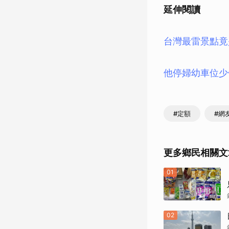
延伸閱讀
台灣最雷景點竟
他停婦幼車位少
#定額
#網
更多鄉民相關文
01
02