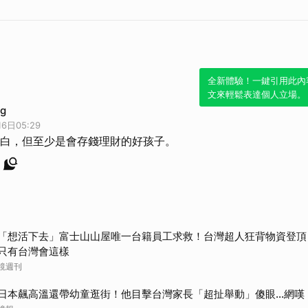
全新體驗！一鍵引用此內
文來輕鬆表達個人立場。
ng
6日05:29
白，但至少是會存錢理財的好孩子。
「想活下去」富士山山屋唯一台籍員工求救！台灣超人狂背物資登頂
只有台灣會這樣
鏡週刊
日本飆高溫還帶幼童逛街！他目擊台灣家長「超扯舉動」傻眼...網