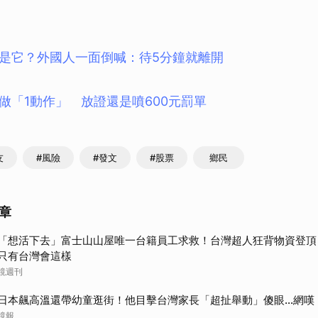
是它？外國人一面倒喊：待5分鐘就離開
做「1動作」 放證還是噴600元罰單
友
#風險
#發文
#股票
鄉民
章
「想活下去」富士山山屋唯一台籍員工求救！台灣超人狂背物資登頂
只有台灣會這樣
鏡週刊
日本飆高溫還帶幼童逛街！他目擊台灣家長「超扯舉動」傻眼...網
鏡報