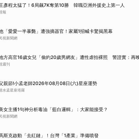
王彥程太猛了！6局飆7K奪第10勝 韓職亞洲外援史上第一人
取消
鏡報
他「愛愛一半暴斃」遭強摘器官！家屬1招喊卡驚揭黑幕
民視新聞網
地方高官16歲女兒「偷約20歲男網友」遭性虐拍裸照 警證實：再
鏡週刊
父親節!小孟老師2026年08月08日(六)星座運勢
清水孟星座塔羅
美女主播1句神分析毒油「藍白邏輯」：大家能接受？
民視新聞網
馬斯克啟動「去紅鏈」！台灣「1產業」準備噴發