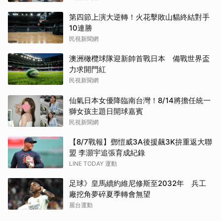
第四節上演大逆轉！火花擊敗山貓終結對手
10連勝
民視新聞網
澳洲橄欖球隊迎新帥首戰日本 備戰世界盃
力求開門紅
民視新聞網
仙氣日本女優降臨南台灣！8/14將擔任統一
獅女孩主題日開球嘉賓
民視新聞網
【8/7戰報】鄧愷威3A後援飆3K拚重返大聯
盟 李灝宇追張育成紀錄
LINE TODAY 運動
足球》皇馬續約維尼修斯至2032年 兵工
廠挖角夢碎夏季轉會無望
麗台運動