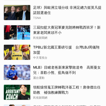
足球》與歐洲立場分歧 非洲足總力挺英凡提
諾競選連任
TSNA
三屆扣籃大賽冠軍麥克朗將轉戰西班牙！新
東家老闆來頭不小
民視新聞網
TPBL/新北國王重磅引援 台灣LBJ周儀翔
加盟
中天電視台
MLB》目睹老爸新東家擊敗道奇 高斯曼女
兒：喜歡小熊、藍鳥做不到
麗台運動
領航猿情蒐王牌轉戰洋基工程！唐偉傑出任
助教 補強教練團戰力
民視新聞網