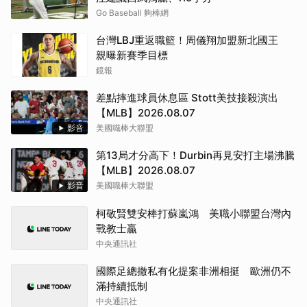
Go Baseball 夠棒網
台灣LBJ重返職籃！周儀翔加盟新北國王
親曝新賽季目標
鏡報
差點摔進球員休息區 Stott美技接殺演出
【MLB】2026.08.07
影音
美國職棒大聯盟
第13局才分高下！Durbin再見安打主場沸騰
【MLB】2026.08.07
影音
美國職棒大聯盟
柯敬賢雙安棒打蘇嵐鴻 美職小聯盟台灣內
戰教士贏
中央通訊社
國際足總撤私有化提案非洲相挺 歐洲仍不
滿持續抵制
中央通訊社