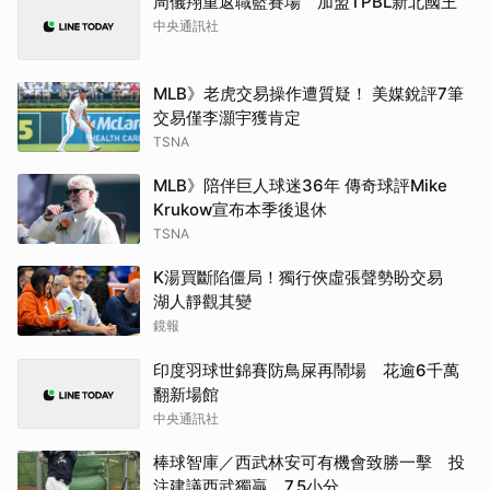
周儀翔重返職籃賽場 加盟TPBL新北國王
中央通訊社
MLB》老虎交易操作遭質疑！ 美媒銳評7筆
交易僅李灝宇獲肯定
TSNA
MLB》陪伴巨人球迷36年 傳奇球評Mike
Krukow宣布本季後退休
TSNA
K湯買斷陷僵局！獨行俠虛張聲勢盼交易
湖人靜觀其變
鏡報
印度羽球世錦賽防鳥屎再鬧場 花逾6千萬
翻新場館
中央通訊社
棒球智庫／西武林安可有機會致勝一擊 投
注建議西武獨贏、7.5小分