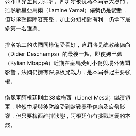
公布世界盃實力排名。西班牙被視為本屆最大熱門，
雖然新星亞馬爾（Lamine Yamal）傷勢仍是變數，
但球隊整體陣容完整，加上分組相對有利，仍拿下最
多第一名選票。
排名第二的法國同樣備受看好，這屆將是總教練德尚
（Didier Deschamps）的最後一舞。即使姆巴佩
（Kylian Mbappé）近期在皇馬受到小傷與場外傳聞
影響，法國仍擁有深厚板凳戰力，是本屆爭冠主要強
權。
衛冕軍阿根廷則由38歲梅西（Lionel Messi）繼續領
軍，雖然中場與後防線受到歐戰賽季傷病及疲勞影
響，但只要梅西維持狀態，阿根廷仍有挑戰連霸的本
錢。