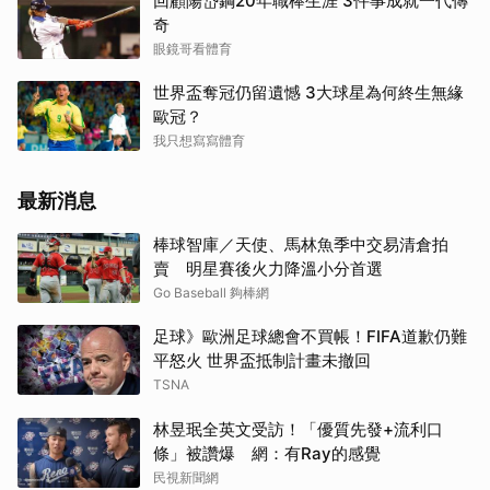
回顧陽岱鋼20年職棒生涯 3件事成就一代傳
奇
眼鏡哥看體育
世界盃奪冠仍留遺憾 3大球星為何終生無緣
歐冠？
我只想寫寫體育
最新消息
棒球智庫／天使、馬林魚季中交易清倉拍
賣 明星賽後火力降溫小分首選
Go Baseball 夠棒網
足球》歐洲足球總會不買帳！FIFA道歉仍難
平怒火 世界盃抵制計畫未撤回
TSNA
林昱珉全英文受訪！「優質先發+流利口
條」被讚爆 網：有Ray的感覺
民視新聞網