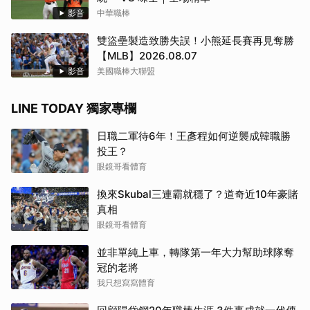
影音
中華職棒
雙盜壘製造致勝失誤！小熊延長賽再見奪勝
【MLB】2026.08.07
影音
美國職棒大聯盟
LINE TODAY 獨家專欄
日職二軍待6年！王彥程如何逆襲成韓職勝
投王？
眼鏡哥看體育
換來Skubal三連霸就穩了？道奇近10年豪賭
真相
眼鏡哥看體育
並非單純上車，轉隊第一年大力幫助球隊奪
冠的老將
我只想寫寫體育