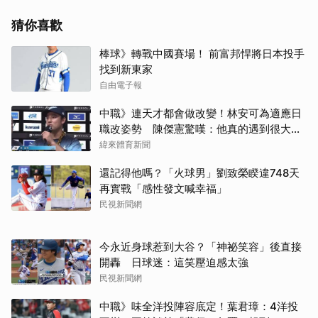
猜你喜歡
棒球》轉戰中國賽場！ 前富邦悍將日本投手
找到新東家
自由電子報
中職》連天才都會做改變！林安可為適應日
取消
職改姿勢 陳傑憲驚嘆：他真的遇到很大挫
折
緯來體育新聞
還記得他嗎？「火球男」劉致榮睽違748天
再實戰「感性發文喊幸福」
民視新聞網
今永近身球惹到大谷？「神祕笑容」後直接
開轟 日球迷：這笑壓迫感太強
民視新聞網
中職》味全洋投陣容底定！葉君璋：4洋投