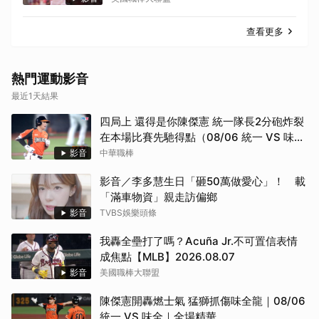
查看更多
熱門運動影音
最近1天結果
四局上 還得是你陳傑憲 統一隊長2分砲炸裂
在本場比賽先馳得點（08/06 統一 VS 味
全）
影音
中華職棒
影音／李多慧生日「砸50萬做愛心」！ 載
「滿車物資」親走訪偏鄉
影音
TVBS娛樂頭條
我轟全壘打了嗎？Acuña Jr.不可置信表情
成焦點【MLB】2026.08.07
影音
美國職棒大聯盟
陳傑憲開轟燃士氣 猛獅抓傷味全龍｜08/06
統一 VS 味全｜全場精華