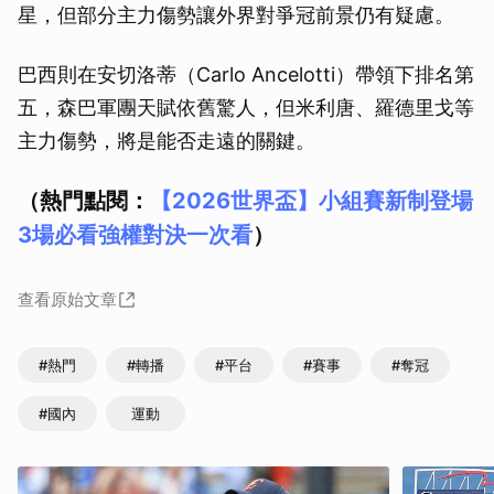
星，但部分主力傷勢讓外界對爭冠前景仍有疑慮。
巴西則在安切洛蒂（Carlo Ancelotti）帶領下排名第
五，森巴軍團天賦依舊驚人，但米利唐、羅德里戈等
主力傷勢，將是能否走遠的關鍵。
（熱門點閱：
【2026世界盃】小組賽新制登場
3場必看強權對決一次看
）
查看原始文章
#熱門
#轉播
#平台
#賽事
#奪冠
#國內
運動