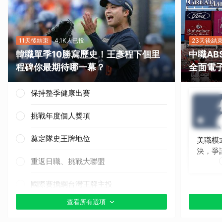
11天後結束
4.1K人已投
23天後結
韓職單季10勝寫歷史！王彥程下個里
中職A
程碑你最期待哪一幕？
全面電
保持整季健康出賽
挑戰年度個人獎項
奠定隊史王牌地位
美職模
決，爭
重返日職、挑戰大聯盟
國際賽擔綱台灣王牌主投
查看所有選項
其他（歡迎貼文分享）