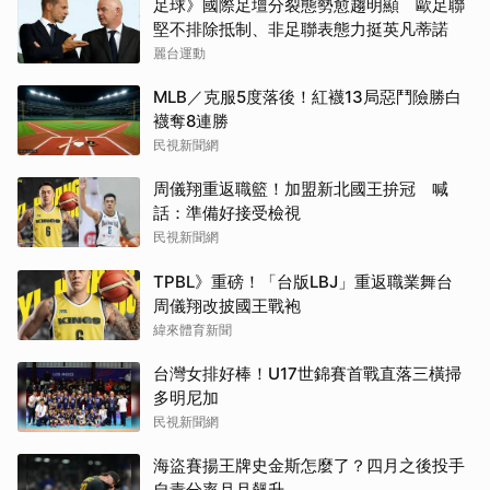
足球》國際足壇分裂態勢愈趨明顯 歐足聯
堅不排除抵制、非足聯表態力挺英凡蒂諾
麗台運動
MLB／克服5度落後！紅襪13局惡鬥險勝白
襪奪8連勝
民視新聞網
周儀翔重返職籃！加盟新北國王拚冠 喊
話：準備好接受檢視
民視新聞網
TPBL》重磅！「台版LBJ」重返職業舞台
周儀翔改披國王戰袍
緯來體育新聞
台灣女排好棒！U17世錦賽首戰直落三橫掃
多明尼加
民視新聞網
海盜賽揚王牌史金斯怎麼了？四月之後投手
自責分率月月飆升