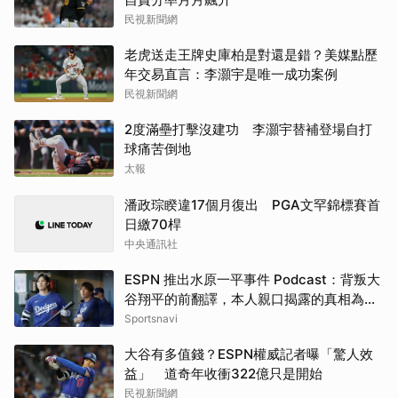
民視新聞網
老虎送走王牌史庫柏是對還是錯？美媒點歷
年交易直言：李灝宇是唯一成功案例
民視新聞網
2度滿壘打擊沒建功 李灝宇替補登場自打
球痛苦倒地
太報
潘政琮睽違17個月復出 PGA文罕錦標賽首
日繳70桿
中央通訊社
ESPN 推出水原一平事件 Podcast：背叛大
谷翔平的前翻譯，本人親口揭露的真相為
何？
Sportsnavi
大谷有多值錢？ESPN權威記者曝「驚人效
益」 道奇年收衝322億只是開始
民視新聞網