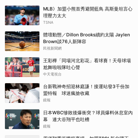
MLB》加盟小熊首秀避開藍鳥 高斯曼坦言心
理壓力太大
TSNA
體壇動態／Dillon Brooks續約太陽 Jaylen
Brown談76人新陣容
民視新聞網
王彩樺「同場河北彩花」看球賽！天母球場
尬舞啦啦隊吐心聲
中天電視台
台新戰神奇招迎林庭謙！接運站發3千份加
盟特報 球迷瘋搶收藏
鏡報
日本WBC慘敗後爆衝突？球員爆料休息室內
幕 連大谷翔平也吐槽
鏡報