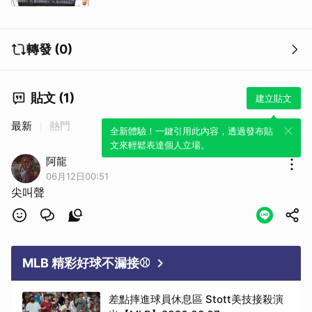
轉發 (0)
貼文 (1)
建立貼文
最新
熱門
全新體驗！一鍵引用此內容，透過發布貼
文來輕鬆表達個人立場。
阿龍
06月12日00:51
尖叫聲
MLB 精彩好球不漏接⚾
差點摔進球員休息區 Stott美技接殺演