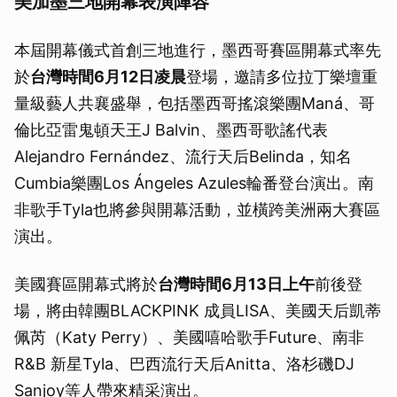
美加墨三地開幕表演陣容
本屆開幕儀式首創三地進行，墨西哥賽區開幕式率先
於
台灣時間6月12日凌晨
登場，邀請多位拉丁樂壇重
量級藝人共襄盛舉，包括墨西哥搖滾樂團Maná、哥
倫比亞雷鬼頓天王J Balvin、墨西哥歌謠代表
Alejandro Fernández、流行天后Belinda，知名
Cumbia樂團Los Ángeles Azules輪番登台演出。南
非歌手Tyla也將參與開幕活動，並橫跨美洲兩大賽區
演出。
美國賽區開幕式將於
台灣時間6月13日上午
前後登
場，將由韓團BLACKPINK 成員LISA、美國天后凱蒂
佩芮（Katy Perry）、美國嘻哈歌手Future、南非
R&B 新星Tyla、巴西流行天后Anitta、洛杉磯DJ
Sanjoy等人帶來精采演出。