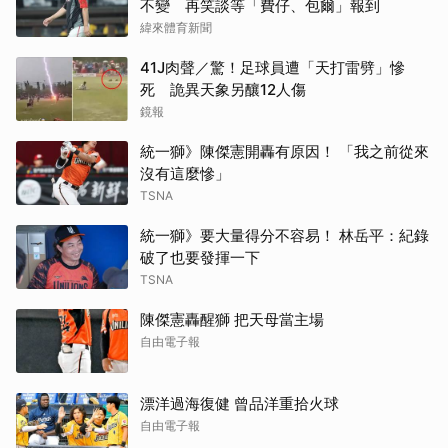
不變 再笑談等「費仔、包爾」報到
緯來體育新聞
41J肉聲／驚！足球員遭「天打雷劈」慘
死 詭異天象另釀12人傷
鏡報
統一獅》陳傑憲開轟有原因！ 「我之前從來
沒有這麼慘」
TSNA
統一獅》要大量得分不容易！ 林岳平：紀錄
破了也要發揮一下
TSNA
陳傑憲轟醒獅 把天母當主場
自由電子報
漂洋過海復健 曾品洋重拾火球
自由電子報