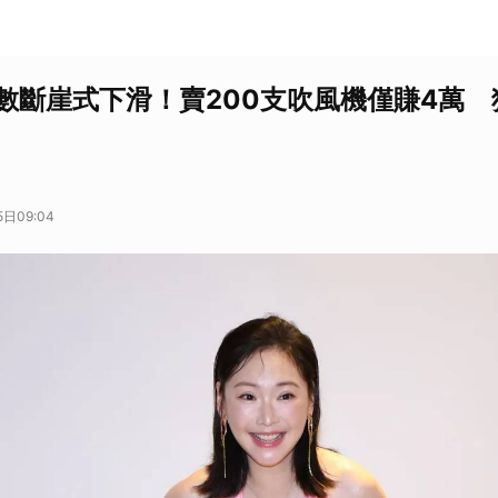
人數斷崖式下滑！賣200支吹風機僅賺4萬
日09:04