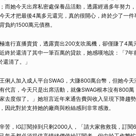
；而她今天出席私密處保養品活動，透露經過多年努力，
今天才把最後4萬多元還完，真的很開心，終於少了一件
背負約1500萬元債務。
極進行直播賣貨，透露賣出200支吹風機，卻僅賺了4萬
近終於還清了其中一筆百萬的貸款，她感嘆地說：「7年
終於還清了。」
王俐人加入成人平台SWAG，大賺800萬台幣，但她今
有代言，今天只是出席活動，就像SWAG根本沒有800
家去度假了。」她坦言近年來通告費與收入呈現下降趨勢
，因此對於支持她的廠商與粉絲感到非常感激。
辛苦，IG訂閱掉到只剩2000人，「請大家救救我，訂閱
己每天都必須提供高情緒價值給訂閱者，但由於工作繁忙