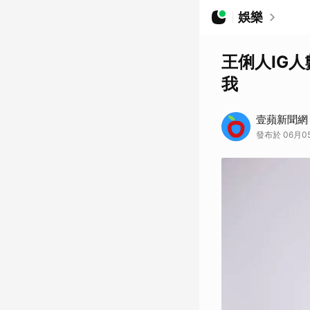
娛樂
王俐人IG
我
壹蘋新聞網
發布於 06月05