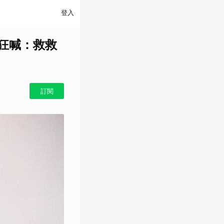
登入
 狂喊：救救
訂閱