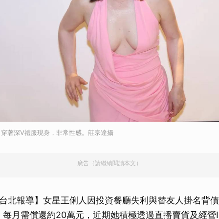
，穿著深V禮服現身，非常性感。莊宗達攝
廣告（請繼續閱讀本文）
台北報導】女星王俐人因投資餐廳失利與替友人掛名背債
務，每月需償還約20萬元，近期她積極透過直播賣貨及經營