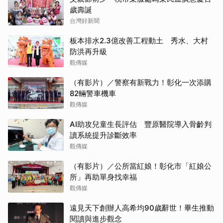
歲壽誕
台灣好新聞
板本排水2.3億改善工程動土 秀水、大村
防洪再升級
觀傳媒
（有影片）／警察有新戰力！彰化一次添購
82輛警車機車
觀傳媒
AI助攻兒童生長評估 豐原醫院導入骨齡判
讀系統提升診斷效率
觀傳媒
（有影片）／公所當紅娘！彰化市「紅娘公
所」再助單身找幸福
觀傳媒
遠見天下創辦人高希均90歲辭世！畢生推動
閱讀與進步觀念