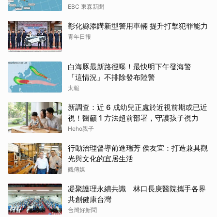
EBC 東森新聞
彰化縣添購新型警用車輛 提升打擊犯罪能力
青年日報
白海豚最新路徑曝！最快明下午發海警
「這情況」不排除發布陸警
太報
新調查：近 6 成幼兒正處於近視前期或已近
視！醫籲 1 方法超前部署，守護孩子視力
Heho親子
行動治理督導前進瑞芳 侯友宜：打造兼具觀
光與文化的宜居生活
觀傳媒
凝聚護理永續共識 林口長庚醫院攜手各界
共創健康台灣
台灣好新聞