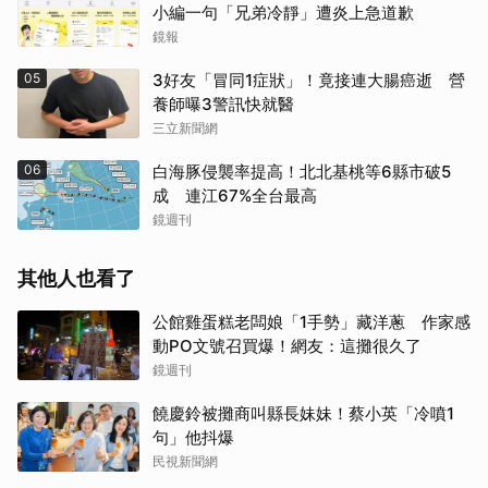
小編一句「兄弟冷靜」遭炎上急道歉
鏡報
05
3好友「冒同1症狀」！竟接連大腸癌逝 營
養師曝3警訊快就醫
三立新聞網
06
白海豚侵襲率提高！北北基桃等6縣市破5
成 連江67%全台最高
鏡週刊
其他人也看了
公館雞蛋糕老闆娘「1手勢」藏洋蔥 作家感
動PO文號召買爆！網友：這攤很久了
鏡週刊
饒慶鈴被攤商叫縣長妹妹！蔡小英「冷噴1
句」他抖爆
民視新聞網