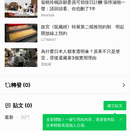
翁曉玲稱訴願委員可領按日計酬 張惇涵啪一
聲：請回頭看、你也刪了1半
Newtalk
故宮《龍藏經》特展第二檔推預約制 明起
開放線上預約
CTWANT
為什麼日本人都拿透明傘？原來不只是便
宜，背後還藏著3個實用理由
景點家
轉發 (0)
貼文 (0)
建立貼文
取消
最新
熱門
全新體驗！一鍵引用此內容，透過發布貼
文來輕鬆表達個人立場。