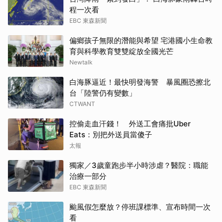
程一次看
EBC 東森新聞
偏鄉孩子無限的潛能與希望 宅港國小生命教
育與科學教育雙雙綻放全國光芒
Newtalk
白海豚逼近！最快明發海警 暴風圈恐擦北
台「陸警仍有變數」
CTWANT
控偷走血汗錢！ 外送工會痛批Uber
Eats：別把外送員當傻子
太報
獨家／3歲童跑步半小時涉虐？醫院：職能
治療一部分
EBC 東森新聞
颱風假怎麼放？停班課標準、宣布時間一次
看