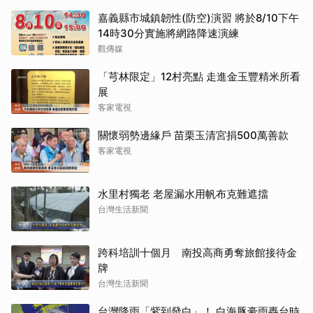
嘉義縣市城鎮韌性(防空)演習 將於8/10下午
14時30分實施將網路降速演練
觀傳媒
「芎林限定」12村亮點 走進金玉豐精米所看
展
客家電視
關懷弱勢邊緣戶 苗栗玉清宮捐500萬善款
客家電視
水里村獨老 老屋漏水用帆布克難遮擋
台灣生活新聞
跨科培訓十個月 南投高商勇奪旅館接待金
牌
台灣生活新聞
台灣降雨「紫到發白」！ 白海豚豪雨轟台時