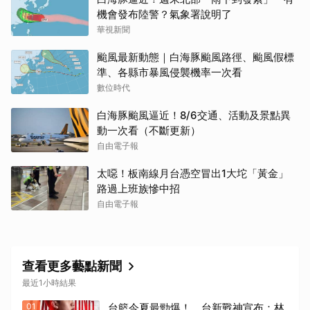
機會發布陸警？氣象署說明了
華視新聞
颱風最新動態｜白海豚颱風路徑、颱風假標
準、各縣市暴風侵襲機率一次看
數位時代
白海豚颱風逼近！8/6交通、活動及景點異
動一次看（不斷更新）
自由電子報
太噁！板南線月台憑空冒出1大坨「黃金」
路過上班族慘中招
自由電子報
查看更多藝點新聞
最近1小時結果
01
台籃今夏最勁爆！ 台新戰神宣布：林