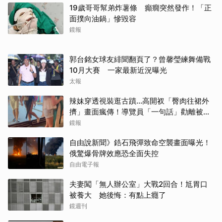
19歲哥哥幫弟炸薯條 癲癇突然發作！「正
面撲向油鍋」慘毀容
鏡報
郭台銘女球友緋聞翻頁了？曾馨瑩練舞備戰
10月大賽 一家最新近況曝光
太報
辣妹穿透視裝逛古蹟…高開衩「臀肉往裙外
擠」畫面瘋傳！導覽員「一句話」勸離被狂
讚
鏡報
自由說新聞》鋯石飛彈致命空襲畫面曝光！
俄驚爆骨牌效應恐全面失控
自由電子報
夫妻闖「無人辦公室」大戰2回合！尪胃口
被養大 她後悔：有點上癮了
鏡週刊