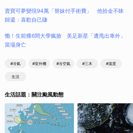
賣寶可夢變現94萬「替妹付手術費」 他拾金不昧
歸還：喜歡自己賺
慟！生前獲6間大學瘋搶 美足新星「遭甩出車外」
當場身亡
#冷氣
#室外機
#冷空氣
#三木
#溫度
生活
生活話題：關注颱風動態