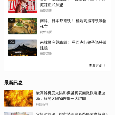
庭謙正式加盟
藝點新聞
02
南韓、日本都遭殃！ 極端高溫導致動物
死亡
藝點新聞
03
南韓警突襲總部！ 星巴克行銷爭議持續
延燒
藝點新聞
查看更多
最新訊息
最高解析度太陽影像證實表面微觀電漿漩
渦，解開太陽物理學三大謎團
科技新報
父親節前夕 桃市榮服處為榮民孟廣慧慶百