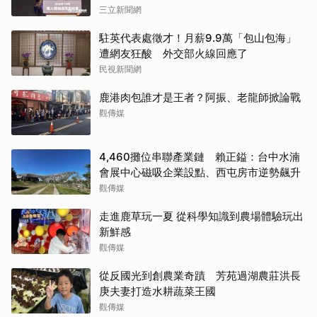
三立新聞網
駐英代表處徵才！月薪9.9萬「包山包海」
遭網友狂酸 外交部火線回應了
民視新聞網
鹿港肉包誰才是王者？阿振、老龍師掀論戰
觀傳媒
4,460攤位串聯產業鏈 賴正鎰：台中水湳
會展中心磁吸企業設點、西屯房市逆勢飆升
觀傳媒
走進鹿草玩一夏 從科學知識到農場體驗玩出
新鮮感
觀傳媒
從反國光到創農業奇蹟 芳苑過湖農莊洪長
庚夫妻打造水耕蔬菜王國
觀傳媒