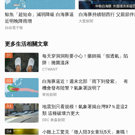
鯨魚「超短命」減弱降級 白海豚逼
白海豚持續朝西行 父親節伴
近明晚降雨增
大愛新聞
自由電子報
更多生活相關文章
01
每天穿洞洞鞋要小心！藥師揭「假透氣」陷
阱：黴菌溫床
CTWANT
02
白海豚逼近！週末北部「雨下到發紫」 有
機會發布陸警？氣象署說明了
華視新聞
03
地震別只看規模！氣象署揭台灣97％是這2
類 這種破壞力更大
EBC 東森新聞
04
小雞上工驚見「徵人陪3女童玩5天」兼職！