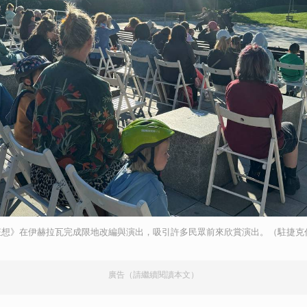
狂想》在伊赫拉瓦完成限地改編與演出，吸引許多民眾前來欣賞演出。（駐捷克
廣告（請繼續閱讀本文）