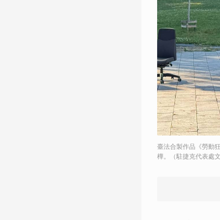
臺法合製作品《勞動狂
樺。（駐捷克代表處