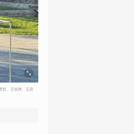
、曹哲、王筑樺、王弈