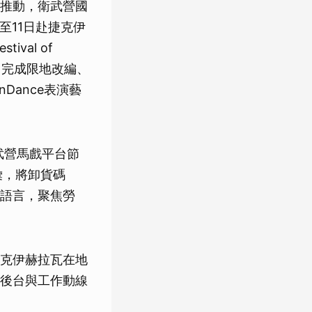
推動，衛武營國
至11日赴捷克伊
ival of
rcus），完成限地改編、
Dance表演藝
衛武營馬戲平台節
語彙，將卸貨碼
語言，聚焦勞
克伊赫拉瓦在地
後台與工作動線