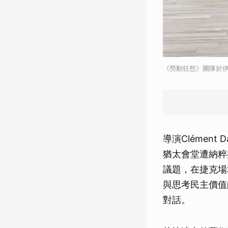
《勞動狂想》團隊於伊
導演Clémen
猶太會堂遭納粹
議題，在捷克場域
與思考民主價值
對話。