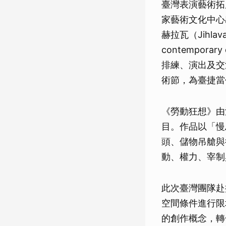
臺灣表演藝術拓
家藝術文化中心
赫拉瓦（Jihlava
contemporary
排練、演出及交流
術節，為臺捷當
《勞動狂想》由法
目。作品以「慢馬
頭、儲物吊艙與
動、權力、宰制
此次臺灣團隊赴
空間條件進行限
的創作概念，轉