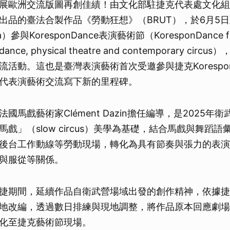
展歐洲交流版圖再創佳績！由文化部駐捷克代表處文化組
出品的臺法合製作品《勞動狂想》（BRUT），於6月5日
）參與KoresponDance表演藝術節（KoresponDance fest
 dance, physical theatre and contemporary ci
活動。這也是臺灣表演藝術首次受邀參與捷克Korespon
代表演藝術交流寫下新的里程碑。
國馬戲藝術家Clément Dazin擔任編導，是2025年
戲」（slow circus）美學為基礎，結合馬戲與舞蹈
後台工作動線等勞動現場，轉化為具有節奏與張力的表演
與服從等關係。
捷期間，延續作品自衛武營場域出發的創作精神，依據捷
地改編，透過數日排練與現地調整，將作品原本回應劇場
化至捷克藝術節現場。