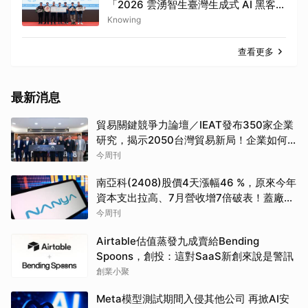
「2026 雲湧智生臺灣生成式 AI 黑客
松」贊助命題 優勝團隊打造個人化投資
Knowing
分析工具 展現 AI 升級金融科技應用潛
力
查看更多
最新消息
貿易關鍵競爭力論壇／IEAT發布350家企業
研究，揭示2050台灣貿易新局！企業如何
透過養「蝦」養「馬」掌握先機？
今周刊
南亞科(2408)股價4天漲幅46 %，原來今年
資本支出拉高、7月營收增7倍破表！蓋廠買
設備最新營運目標曝光
今周刊
Airtable估值蒸發九成賣給Bending
Spoons，創投：這對SaaS新創來說是警訊
創業小聚
Meta模型測試期間入侵其他公司 再掀AI安