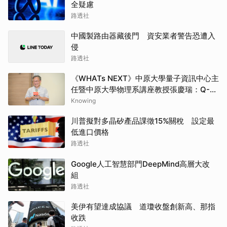
全疑慮
路透社
中國製路由器藏後門 資安業者警告恐遭入
侵
路透社
《WHATs NEXT》中原大學量子資訊中心主
任暨中原大學物理系講座教授張慶瑞：Q-
day的countdown現在已經開始了
Knowing
川普擬對多晶矽產品課徵15%關稅 設定最
低進口價格
路透社
Google人工智慧部門DeepMind高層大改
組
路透社
美伊有望達成協議 道瓊收盤創新高、那指
收跌