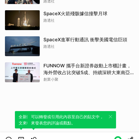
路透社
SpaceX火箭殘骸據信撞擊月球
路透社
SpaceX進軍行動通訊 衝擊美國電信巨頭
路透社
FUNNOW 攜手台新證券啟動上市櫃計畫，
海外營收占比突破5成、持續深耕大東南亞
市場
創業小聚
全新體驗！一鍵引用此內容，透過發布貼
可以轉發或引用此內容至自己的貼文中，
文來輕鬆表達個人立場。
來發表您的評論或觀點。