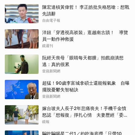
陳宏達槓黃偉哲！ 李正皓批失格怒嗆：想戰
先請辭
自由電子報
洋妞「穿透視高衩裝」逛越南古蹟！ 導覽
員一動作神救援
鏡週刊
阮經天喪母「眼睛每天都腫」拍戲崩潰想
逃：真的很累
壹蘋新聞網
超猛！90歲李富城拿碩士還能報氣象 自曝
擺脫憂鬱失智秘訣
壹蘋新聞網
嫁台玻夫人長子2年悲痛喪夫！手機千金憤
怒認「想報復」掙扎心情 夫妻歷經「委屈
與不平」只能安靜
鏡報
騙吃騙喝星二代1／約吃海底撈「只帶10