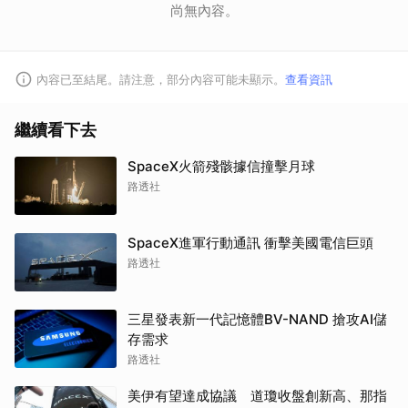
尚無內容。
內容已至結尾。請注意，部分內容可能未顯示。
查看資訊
繼續看下去
SpaceX火箭殘骸據信撞擊月球
路透社
SpaceX進軍行動通訊 衝擊美國電信巨頭
路透社
三星發表新一代記憶體BV-NAND 搶攻AI儲
存需求
路透社
美伊有望達成協議 道瓊收盤創新高、那指