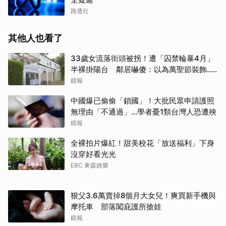
路透社
其他人也看了
33歲女流落街頭被拐！遭「囚禁輪暴4月」
半裸掛陽台 鄰居嚇傻：以為萬聖節裝飾...
主謀竟與妻小同住
鏡報
中國爆已偷偷「鎖國」！大批民眾申請護照
無理由「不通過」...學者憂1類台灣人恐遭殃
鏡報
全裸拍片爆紅！甜美校花「放送福利」下身
沒穿好看光光
EBC 東森娛樂
狠父3.6萬賣掉8個月大女兒！爽買新手機與
摩托車 部落闖庇護所搶娃
鏡報