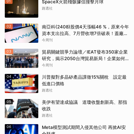
01
SpaceX火箭殘骸據信撞擊月球
路透社
02
南亞科(2408)股價4天漲幅46 %，原來今年
資本支出拉高、7月營收增7倍破表！蓋廠買
設備最新營運目標曝光
今周刊
03
貿易關鍵競爭力論壇／IEAT發布350家企業
研究，揭示2050台灣貿易新局！企業如何
透過養「蝦」養「馬」掌握先機？
今周刊
04
川普擬對多晶矽產品課徵15%關稅 設定最
低進口價格
路透社
05
美伊有望達成協議 道瓊收盤創新高、那指
收跌
路透社
06
Meta模型測試期間入侵其他公司 再掀AI安
全疑慮