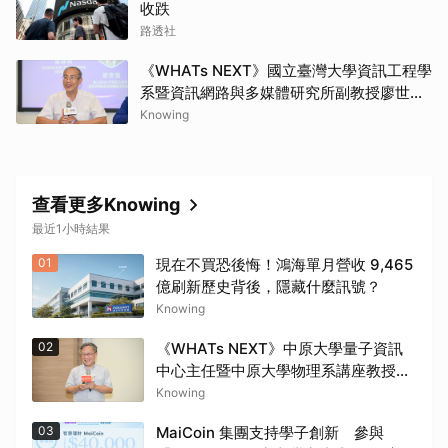
收跌
路透社
《WHATs NEXT》國立臺灣大學資訊工程學
系暨資訊網路與多媒體研究所副教授廖世
偉：690萬顆比特幣仍用舊地址格式面臨量
Knowing
子風險，去中心化治理考驗升級腳步
查看更多Knowing
最近1小時結果
01
現在不買恐後悔！鴻海單月營收 9,465
億刷新歷史背後，隱藏什麼訊號？
Knowing
02
《WHATs NEXT》中原大學量子資訊
中心主任暨中原大學物理系講座教授張
慶瑞：Q-day的countdown現在已經
Knowing
開始了
03
MaiCoin 集團支持學子創新 參與