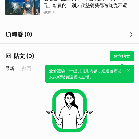
元」點貴的 別人代墊餐費邵逸翔從不還
鏡週刊
轉發 (0)
貼文 (0)
建立貼文
最新
熱門
全新體驗！一鍵引用此內容，透過發布貼
文來輕鬆表達個人立場。