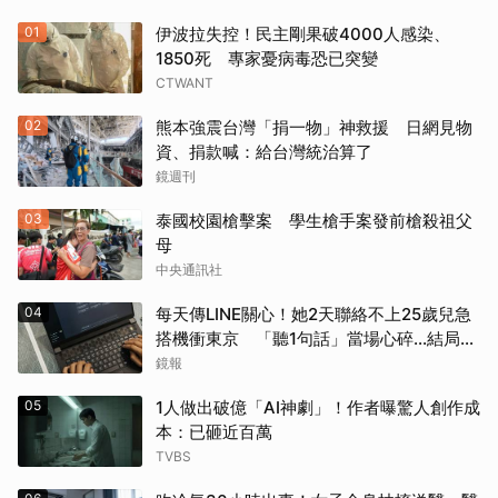
01
伊波拉失控！民主剛果破4000人感染、
1850死 專家憂病毒恐已突變
CTWANT
02
熊本強震台灣「捐一物」神救援 日網見物
資、捐款喊：給台灣統治算了
鏡週刊
03
泰國校園槍擊案 學生槍手案發前槍殺祖父
母
中央通訊社
04
每天傳LINE關心！她2天聯絡不上25歲兒急
搭機衝東京 「聽1句話」當場心碎...結局看
哭網
鏡報
05
1人做出破億「AI神劇」！作者曝驚人創作成
本：已砸近百萬
TVBS