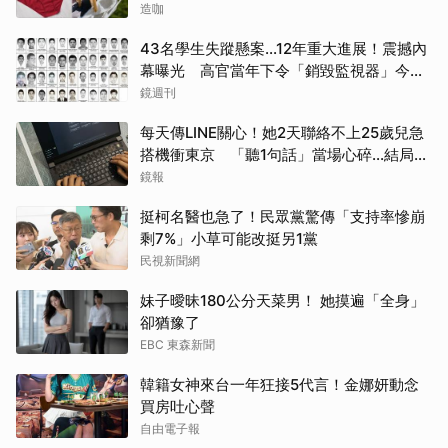
造咖
43名學生失蹤懸案...12年重大進展！震撼內
幕曝光 高官當年下令「銷毀監視器」今遭
逮
鏡週刊
每天傳LINE關心！她2天聯絡不上25歲兒急
搭機衝東京 「聽1句話」當場心碎...結局看
哭網
鏡報
挺柯名醫也急了！民眾黨驚傳「支持率慘崩
剩7%」小草可能改挺另1黨
民視新聞網
妹子曖昧180公分天菜男！ 她摸遍「全身」
卻猶豫了
EBC 東森新聞
韓籍女神來台一年狂接5代言！金娜妍動念
買房吐心聲
自由電子報