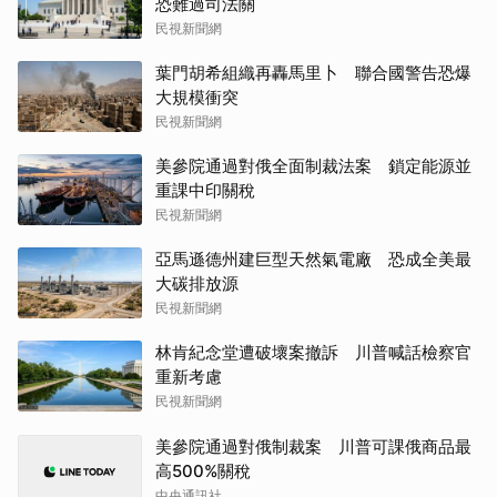
恐難過司法關
民視新聞網
葉門胡希組織再轟馬里卜 聯合國警告恐爆
大規模衝突
民視新聞網
美參院通過對俄全面制裁法案 鎖定能源並
重課中印關稅
民視新聞網
亞馬遜德州建巨型天然氣電廠 恐成全美最
大碳排放源
民視新聞網
林肯紀念堂遭破壞案撤訴 川普喊話檢察官
重新考慮
民視新聞網
美參院通過對俄制裁案 川普可課俄商品最
高500%關稅
中央通訊社