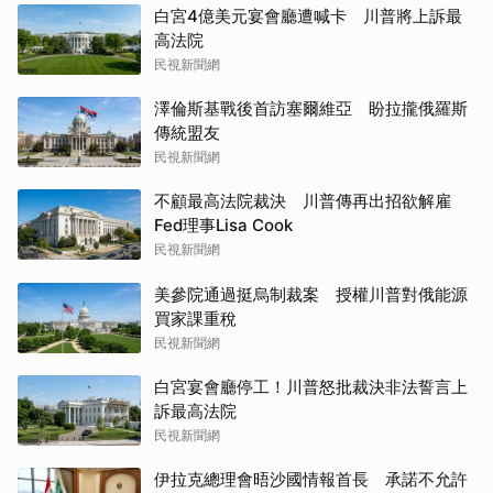
白宮4億美元宴會廳遭喊卡 川普將上訴最
高法院
民視新聞網
澤倫斯基戰後首訪塞爾維亞 盼拉攏俄羅斯
傳統盟友
民視新聞網
不顧最高法院裁決 川普傳再出招欲解雇
Fed理事Lisa Cook
民視新聞網
美參院通過挺烏制裁案 授權川普對俄能源
買家課重稅
民視新聞網
白宮宴會廳停工！川普怒批裁決非法誓言上
訴最高法院
民視新聞網
伊拉克總理會晤沙國情報首長 承諾不允許