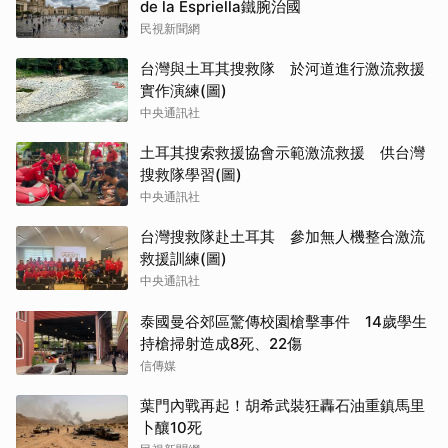
de la Espriella鐵腕治國
民視新聞網
台灣與土耳其搜救隊 於河道進行激流救援
實作演練(圖)
中央通訊社
土耳其搜索救援協會示範激流救援 供台灣
搜救隊學習(圖)
中央通訊社
台灣搜救隊赴土耳其 參加無人機整合激流
救援訓練(圖)
中央通訊社
泰國曼谷郊區驚傳校園槍擊事件 14歲學生
持槍掃射造成8死、22傷
信傳媒
葉門內戰再起！胡希武裝狂轟石油重鎮馬里
卜釀10死