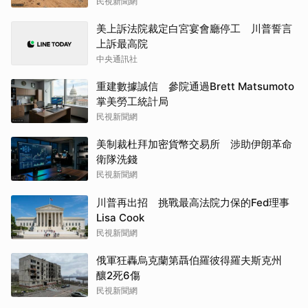
民視新聞網
美上訴法院裁定白宮宴會廳停工 川普誓言
上訴最高院
中央通訊社
重建數據誠信 參院通過Brett Matsumoto
掌美勞工統計局
民視新聞網
美制裁杜拜加密貨幣交易所 涉助伊朗革命
衛隊洗錢
民視新聞網
川普再出招 挑戰最高法院力保的Fed理事
Lisa Cook
民視新聞網
俄軍狂轟烏克蘭第聶伯羅彼得羅夫斯克州
釀2死6傷
民視新聞網