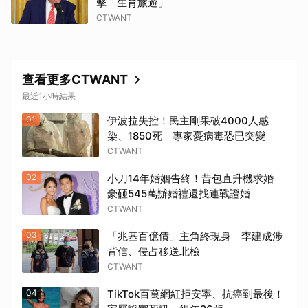
擊「生育旅遊」
CTWANT
查看更多CTWANT
最近1小時結果
01
伊波拉失控！民主剛果破4000人感
染、1850死 專家憂病毒恐已突變
CTWANT
02
小刀14年婚姻告終！昔包直升機求婚
豪砸545萬辦婚禮還找連戰證婚
CTWANT
03
「兆基百億債」主角終現身 李建成涉
背信、侵占移送北檢
CTWANT
04
TikTok百萬網紅拒安寧、抗癌到最後！