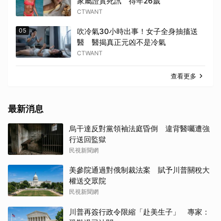
家屬證實死訊 得年26歲
CTWANT
05
吹冷氣30小時出事！女子全身抽搐送
醫 醫揭真正元凶不是冷氣
CTWANT
查看更多
最新消息
烏干達反對黨領袖法庭昏倒 違背醫囑遭強
行送回監獄
民視新聞網
美參院通過對俄制裁法案 賦予川普關稅大
權送交眾院
民視新聞網
川普再簽行政令限縮「赴美生子」 專家：