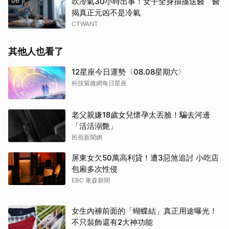
06
吹冷氣30小時出事！女子全身抽搐送醫 醫
揭真正元凶不是冷氣
CTWANT
其他人也看了
12星座今日運勢〈08.08星期六〉
科技紫微網每日星座
老父親嫌18歲女兒懷孕太丟臉！騙去河邊
「活活溺斃」
民視新聞網
屏東女欠50萬高利貸！遭3惡煞追討 小吃店
包廂多次性侵
EBC 東森新聞
女生內褲前面的「蝴蝶結」真正用途曝光！
不只裝飾還有2大神功能