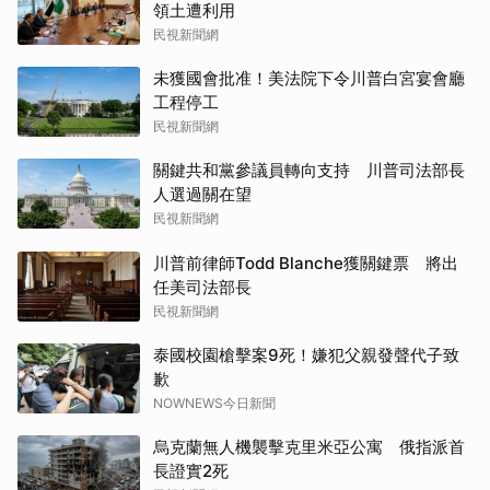
領土遭利用
民視新聞網
未獲國會批准！美法院下令川普白宮宴會廳
工程停工
民視新聞網
關鍵共和黨參議員轉向支持 川普司法部長
人選過關在望
民視新聞網
川普前律師Todd Blanche獲關鍵票 將出
任美司法部長
民視新聞網
泰國校園槍擊案9死！嫌犯父親發聲代子致
歉
NOWNEWS今日新聞
烏克蘭無人機襲擊克里米亞公寓 俄指派首
長證實2死