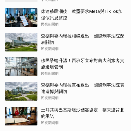
休達移民潮後 歐盟要求Meta與TikTok加
強假訊息監控
民視新聞網
查德與委內瑞拉相繼退出 國際刑事法院深
表關切
民視新聞網
移民爭端升溫！西班牙宣布對義大利旅客實
施邊境管制
民視新聞網
查德與委內瑞拉宣布退出 國際刑事法院表
達遺憾與關切
民視新聞網
土耳其與巴基斯坦沙國簽協定 稱未違背北
約承諾
民視新聞網