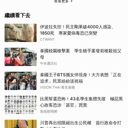
查看更多
繼續看下去
伊波拉失控！民主剛果破4000人感染、
1850死 專家憂病毒恐已突變
CTWANT
泰國校園槍擊案 學生槍手案發前槍殺祖父
母
中央通訊社
泰國王子BTS攜女伴現身！大方表態「正在
追求」民眾紛紛送祝福
VISION THAI 看見泰國
比黑幫還恐怖！43名學生集體失蹤 極惡黑
心政客恐涉「器官」買賣
壹蘋新聞網
川普再出招限縮出生公民權 簽行政命令打