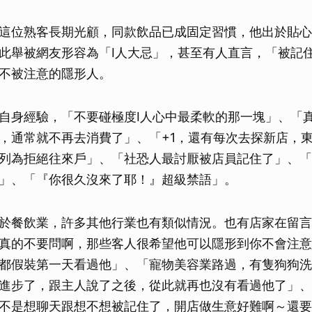
這位熟客長期光顧，同款飲品已成固定習慣，他出於貼心
此舉被網友形容為「I人大忌」，甚至有人直言，「被記
不被注意的隱形人。
自身經驗，「不要碰極度I人心中最柔軟的那一塊」、「
，通常就不再去消費了」、「+1，還有每次去探新店，
列為拒絕往來戶」、「社恐人最討厭被店員記住了」、「
」、「『你很久沒來了耶！』超級禁語」。
於餐飲業，許多其他行業也有類似情況。也有店家在留言
真的不要問啊，那些客人很希望他可以隱形到你不會注意
都假裝第一天看過他」、「寵物美容業路過，有隻狗狗洗
進步了，跟主人說了之後，從此就再也沒有看過他了」、
不是想聊天跟想不想被記住了，開店做生意好難啊～還要