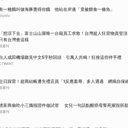
有一種餓叫做海豚覺得你餓 他站在岸邊「竟被餵食一條魚」
Styletc
「想活下去」富士山山屋唯一台籍員工求救！台灣超人狂背物資登頂
只有台灣會這樣
鏡週刊
台人成田機場聽見中文5字秒回頭 引萬人共鳴！狂推這些伴手禮
CTWANT
赴日踩雷！超商結帳遭失禮店員「1反應羞辱」多人遇過 網揭自保
鏡週刊
渣富商偷吃小三攜假證件做試管 女兒一句話點醒癌母誓死摧毀胚
鏡週刊