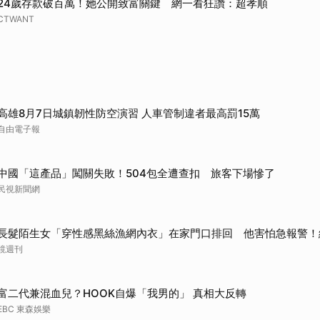
24歲存款破百萬！她公開致富關鍵 網一看狂讚：超孝順
取消
CTWANT
高雄8月7日城鎮韌性防空演習 人車管制違者最高罰15萬
自由電子報
中國「這產品」闖關失敗！504包全遭查扣 旅客下場慘了
民視新聞網
長髮陌生女「穿性感黑絲漁網內衣」在家門口排回 他害怕急報警！
鏡週刊
富二代兼混血兒？HOOK自爆「我男的」 真相大反轉
EBC 東森娛樂