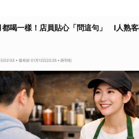
月都喝一樣！店員貼心「問這句」 I人熟
日02:33 • 發布於 01月12日23:25 • 薛羽彤