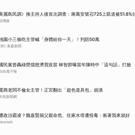
美麗島民調》換主持人後首次調查：蔣萬安號召725上凱道被51.8
信傳媒
桃園小三偷吃主管喊「身體給你一天」！判賠50萬
EBC 東森新聞
國民黨曾轟綠營擋慈濟買疫苗 林智群曝當年陳時中「這句話」打臉
自由電子報
電商老闆不倫女主管！正宮翻出「超色道具包」崩潰
民視新聞網
遭政治霸凌？魏嘉賢揭父親命危、住家水塔遭投毒：衝著我來就好
Newtalk