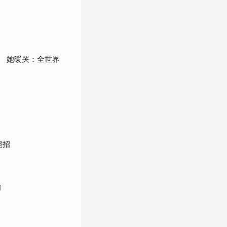
 她暖哭：全世界
絕招
胎