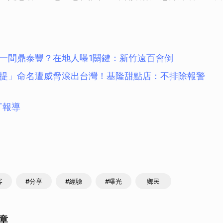
一間鼎泰豐？在地人曝1關鍵：新竹遠百會倒
提」命名遭威脅滾出台灣！基隆甜點店：不排除報警
T報導
客
#分享
#經驗
#曝光
鄉民
章