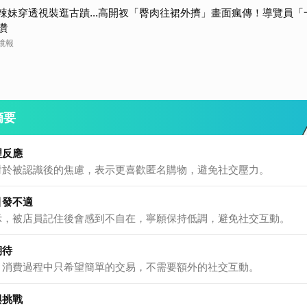
辣妹穿透視裝逛古蹟…高開衩「臀肉往裙外擠」畫面瘋傳！導覽員「
讚
鏡報
摘要
理反應
對於被認識後的焦慮，表示更喜歡匿名購物，避免社交壓力。
引發不適
示，被店員記住後會感到不自在，寧願保持低調，避免社交互動。
期待
，消費過程中只希望簡單的交易，不需要額外的社交互動。
與挑戰