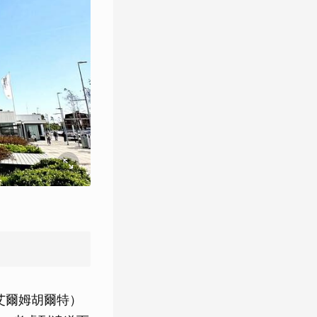
lt（艾爾姆胡爾特）