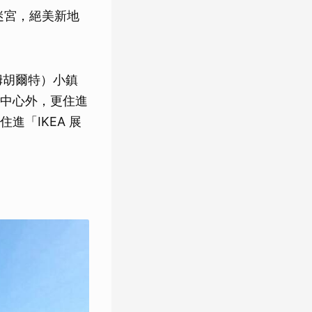
意迷宮，絕美新地
爾姆胡爾特）小鎮
中心外，更住進
進「IKEA 展