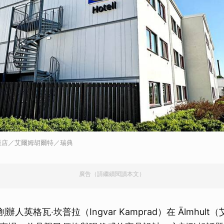
l／飯店／艾爾姆胡爾特／瑞典
廣告（請繼續閱讀本文）
A 創辦人英格瓦‧坎普拉（Ingvar Kamprad）在 Älmhu