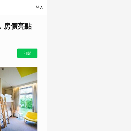
登入
間，房價亮點
訂閱