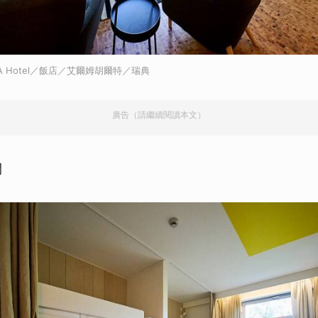
A Hotel／飯店／艾爾姆胡爾特／瑞典
廣告（請繼續閱讀本文）
間