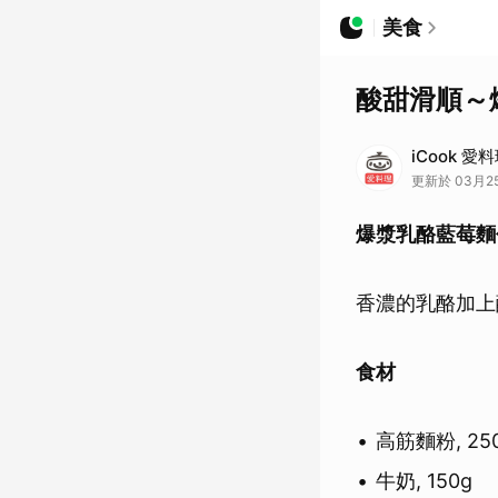
美食
酸甜滑順～
iCook 愛
更新於 03月25
爆漿乳酪藍莓麵
香濃的乳酪加上
食材
高筋麵粉, 25
牛奶, 150g