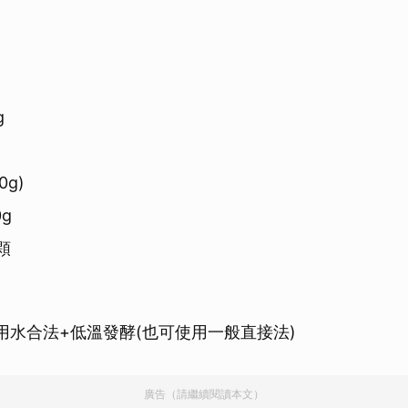
g
0g)
0g
顆
用水合法+低溫發酵(也可使用一般直接法)
廣告（請繼續閱讀本文）