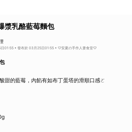
爆漿乳酪藍莓麵包
料理
日01:55 • 發布於 03月25日01:55 • ♡安夏の手作人妻食堂♡
包
酸甜的藍莓，內餡有如布丁蛋塔的滑順口感ㄛ
0g