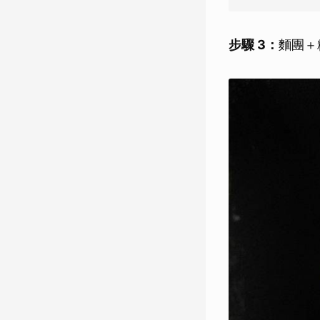
步驟 3：
麵團＋