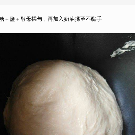
取消
糖＋鹽＋酵母揉勻，再加入奶油揉至不黏手