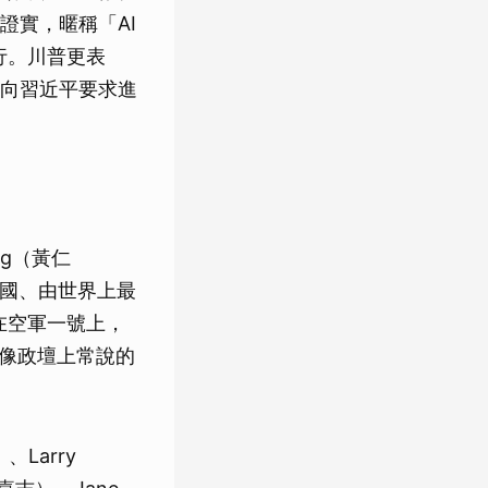
證實，暱稱「AI
行。川普更表
向習近平要求進
ng（黃仁
中國、由世界上最
在空軍一號上，
者像政壇上常說的
、Larry