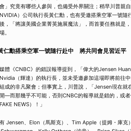
會」究竟有哪些人參與，也備受外界關注；稍早川普親自
NVIDIA）公司執行長黃仁勳，也有受邀搭乘空軍一號隨
後，「將讓美國企業菁英施展魔法」，而首要任務就是，
場。
黃仁勳搭乘空軍一號隨行赴中 將共同會見習近平
體《CNBC》的錯誤報導提到，「偉大的Jensen Hua
Nvidia（輝達）的執行長，並未受邀參加這場即將前往
組成的非凡聚會；但事實上，川普說，「Jensen現在就
開—而那幾乎不可能，否則CNBC的報導就是錯的，或
AKE NEWS）！」
Jensen、Elon（馬斯克）、Tim Apple（提姆・庫克）