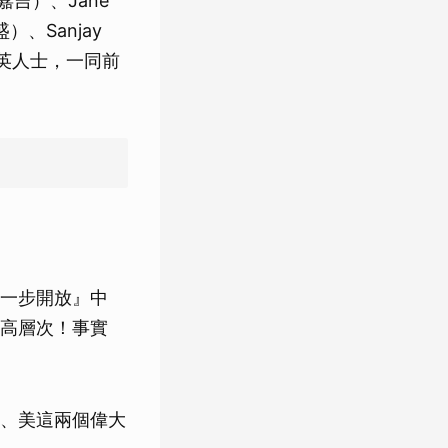
s（嘉吉）、Jane
高盛）、Sanjay
業菁英人士，一同前
一步開放』中
高層次！事實
、美這兩個偉大