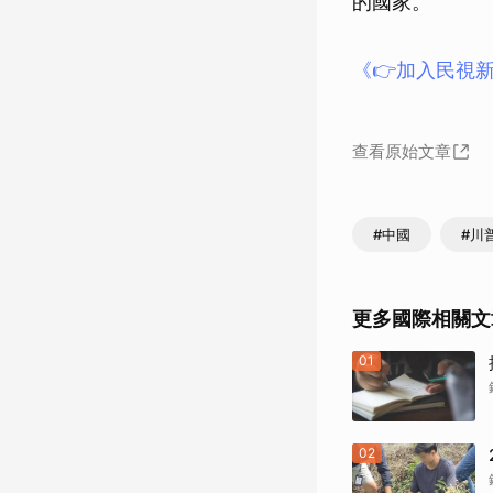
的國家。
《👉加入民視新
查看原始文章
#中國
#川
更多國際相關文
01
02