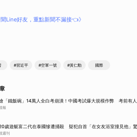
聞Line好友，重點新聞不漏接👈》
普
#習近平
#空軍一號
#黃仁勳
國際
章
搶「鐵飯碗」14萬人全白考崩潰！中國考試爆大規模作弊 考前有
鏡報
20歲遊艇富二代在泰國慘遭捅殺 疑犯自首「在女友浴室撞見他」
鏡週刊