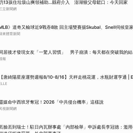
扔13孩住垃圾山爽領補助…縣府介入 澎湖狠父母鬆口：今天回家
三立新聞網
MLB》道奇又輸球近9戰吞8敗 回主場雙賽揚Skubal、Snell伺候
緯來體育新聞
同居後才發現女友「一驚人習慣」 男子崩潰：每天都在突破我的結
鏡報
【唐綺陽星座運勢週報8/10-8/16】天秤走桃花運，水瓶財運亨通 | E
ELLE
靈媒命中西班牙奪冠！2026「中共侵台機率」這樣說
民視新聞網
丟臉丟到瑞士！駐日內瓦辦事處「內部檢舉」申訴處長李冠德：濫用