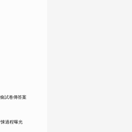
人偷試卷傳答案
驚悚過程曝光