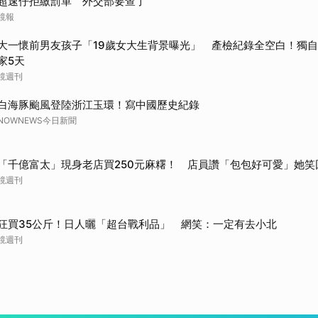
超速仔拒繳罰單 外交部要查了
鏡報
大一懷前男友孩子「19歲女大生背景曝光」 產檢紀錄全空白！獨
家5天
鏡週刊
白海豚颱風登陸浙江玉環！寫中國歷史紀錄
NOWNEWS今日新聞
「千億富太」現身老店買250元麻糬！ 店員讚「包包好可愛」她笑
鏡週刊
狂買35公斤！日人曬「超台戰利品」 網笑：一定有去小北
鏡週刊