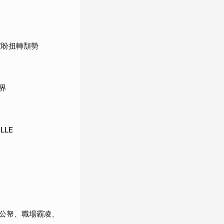
皇家盼扭轉頹勢
界
LLE
公帑、職場霸凌、