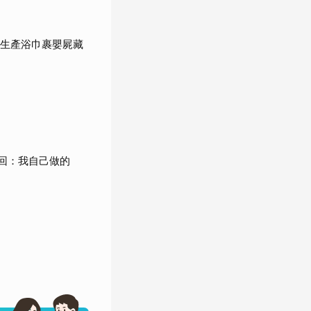
自生產浴巾裹嬰屍藏
回：我自己做的