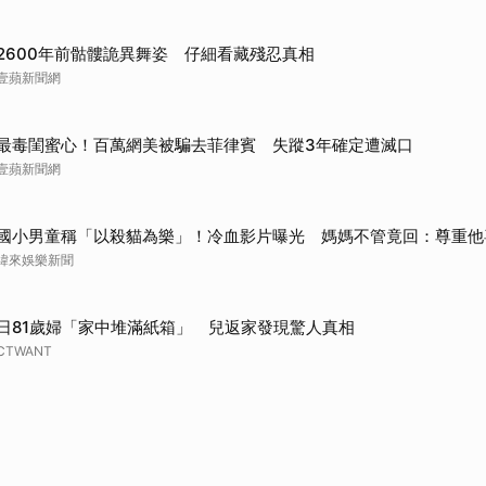
取消
2600年前骷髏詭異舞姿 仔細看藏殘忍真相
壹蘋新聞網
最毒閨蜜心！百萬網美被騙去菲律賓 失蹤3年確定遭滅口
壹蘋新聞網
國小男童稱「以殺貓為樂」！冷血影片曝光 媽媽不管竟回：尊重他
緯來娛樂新聞
日81歲婦「家中堆滿紙箱」 兒返家發現驚人真相
CTWANT