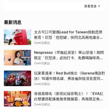
查看更多
最新消息
太古可口可樂攜Lead for Taiwan推動思辨
教育！巨型「想想罐」快閃北高兩地邀全民
挑戰「打破慣性」
Zeek玩家誌
Nespresso《早咖起居室》華山登場！期間
限定「巨型床」必拍打卡、免費喝咖啡再拿
好禮
Zeek玩家誌
玩家看過來！Red Bull推出《Garena傳說對
決》10週年聯名罐、弗洛倫與筱清首度同框
必收藏
Zeek玩家誌
肯德基聯名《新世紀福音戰士》！「EVA紅
白雙醬搭配爆脆無骨雞腿霸」再推限定角色
卡、周邊必搶收
Zeek玩家誌