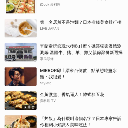
iCook 愛料理
第一名居然不是泡麵？日本省錢美食排行榜
LIVE JAPAN
宜蘭童玩節玩水後吃什麼？礁溪獨家溫體涮
涮鍋 溫體牛、豬、羊、雞父親節聚餐新選擇
享民頭條
MIRROR邱士縉來台倒數 點菜想吃鹽水
雞：我很愛！
Styletc
金黃微焦、香氣逼人！韓式豬五花
愛料理 TV
影音
「丼飯」為什麼叫這個名字？日本專家告訴
你相關小知識＆美味吃法！