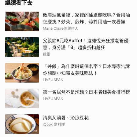
繼續看下去
致癌油風暴後，家裡的油還能吃嗎？食用油
怎麼挑？炒菜、煎炸、涼拌用油一次看懂
Marie Claire美麗佳人
父親節8元吃Buffet！遠雄悅來狂撒老爸優
惠，身分證「8」越多折扣越狂
鏡報
「丼飯」為什麼叫這個名字？日本專家告訴
你相關小知識＆美味吃法！
LIVE JAPAN
第一名居然不是泡麵？日本省錢美食排行榜
LIVE JAPAN
清爽又消暑～沁涼豆花
iCook 愛料理