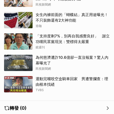
民視新聞網
女生內褲前面的「蝴蝶結」真正用途曝光！
不只裝飾還有2大神功能
造咖
「支持度剩7%，別再自我感覺良好」 謝立
功嘆民眾黨現況：雙標得太嚴重
鏡週刊
為何慈濟遭詐10.6億卻一直沒報案？驚人內
幕曝光了
民視新聞網
運動完嘴咬空盒騎車回家 男遭警攔查：理
由根本找碴
TVBS
轉發 (0)