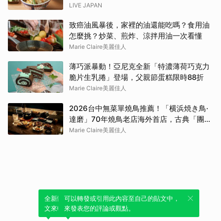
LIVE JAPAN
致癌油風暴後，家裡的油還能吃嗎？食用油
怎麼挑？炒菜、煎炸、涼拌用油一次看懂
Marie Claire美麗佳人
薄巧派暴動！亞尼克全新「特濃薄荷巧克力
脆片生乳捲」登場，父親節蛋糕限時88折
Marie Claire美麗佳人
2026台中無菜單燒鳥推薦！「横浜焼き鳥·
達磨」70年燒鳥老店海外首店，古典「團扇
控火」技法成就銷魂美味
Marie Claire美麗佳人
全新體驗！一鍵引用此內容，透過發布貼
可以轉發或引用此內容至自己的貼文中，
文來輕鬆表達個人立場。
來發表您的評論或觀點。