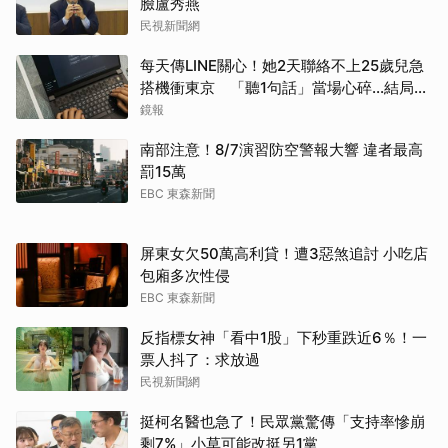
臉盧秀燕
民視新聞網
每天傳LINE關心！她2天聯絡不上25歲兒急
搭機衝東京 「聽1句話」當場心碎...結局看
哭網
鏡報
南部注意！8/7演習防空警報大響 違者最高
罰15萬
EBC 東森新聞
屏東女欠50萬高利貸！遭3惡煞追討 小吃店
包廂多次性侵
EBC 東森新聞
反指標女神「看中1股」下秒重跌近6％！一
票人抖了：求放過
民視新聞網
挺柯名醫也急了！民眾黨驚傳「支持率慘崩
剩7%」小草可能改挺另1黨