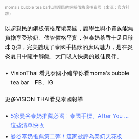
moma's bubble tea bar以超親民的銅板價格席捲泰國（來源：官方社
群）
以超親民的銅板價格席捲泰國，讓學生與小資族能無
負擔享受珍奶。儘管價格平實，但泰奶茶香十足且珍
珠Ｑ彈，完美體現了泰國手搖飲的庶民魅力，是在炎
炎夏日中隨手解饞、大口吸入快樂的最佳良伴。
VisionThai 看見泰國小編帶你看moma's bubble
tea bar：FB、IG
取消
更多VISION THAI看見泰國報導
5家曼谷泰奶推薦必喝！泰國手標、After You …
這些清單快收
曼谷泰奶推薦第二彈！這家被評為泰奶天花板