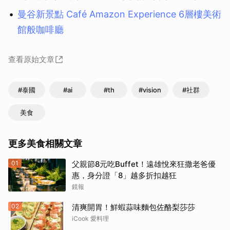
曼谷新景點 Café Amazon Experience 6層樓美術
館般咖啡廳
查看原始文章
#泰國
#ai
#th
#vision
#社群
美食
更多美食相關文章
01
父親節8元吃Buffet！遠雄悅來狂撒老爸優
惠，身分證「8」越多折扣越狂
鏡報
02
清爽開胃！鮮蝦蒜味麵包佐酪梨莎莎
iCook 愛料理