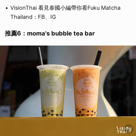
VisionThai 看見泰國小編帶你看Fuku Matcha
Thailand：FB、IG
推薦6：moma's bubble tea bar