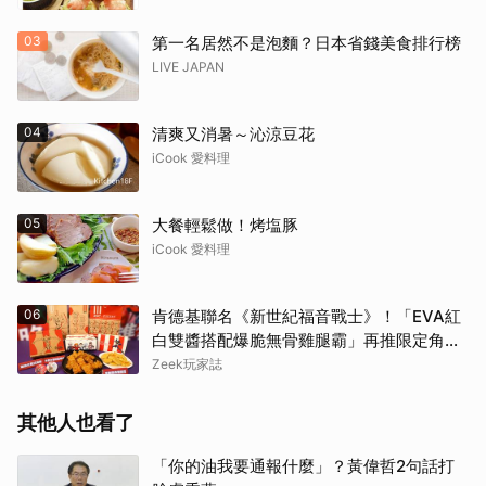
03
第一名居然不是泡麵？日本省錢美食排行榜
LIVE JAPAN
04
清爽又消暑～沁涼豆花
iCook 愛料理
05
大餐輕鬆做！烤塩豚
iCook 愛料理
06
肯德基聯名《新世紀福音戰士》！「EVA紅
白雙醬搭配爆脆無骨雞腿霸」再推限定角色
卡、周邊必搶收
Zeek玩家誌
其他人也看了
「你的油我要通報什麼」？黃偉哲2句話打