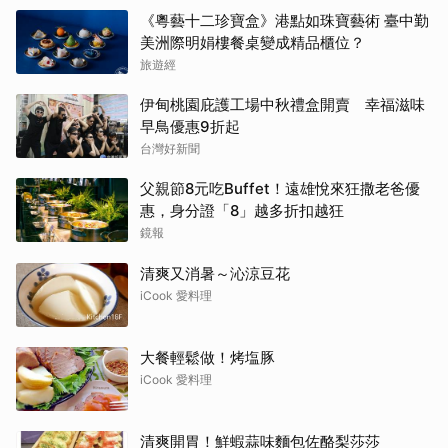
《粵藝十二珍寶盒》港點如珠寶藝術 臺中勤
美洲際明娟樓餐桌變成精品櫃位？
旅遊經
伊甸桃園庇護工場中秋禮盒開賣 幸福滋味
早鳥優惠9折起
台灣好新聞
父親節8元吃Buffet！遠雄悅來狂撒老爸優
惠，身分證「8」越多折扣越狂
鏡報
清爽又消暑～沁涼豆花
iCook 愛料理
大餐輕鬆做！烤塩豚
iCook 愛料理
清爽開胃！鮮蝦蒜味麵包佐酪梨莎莎