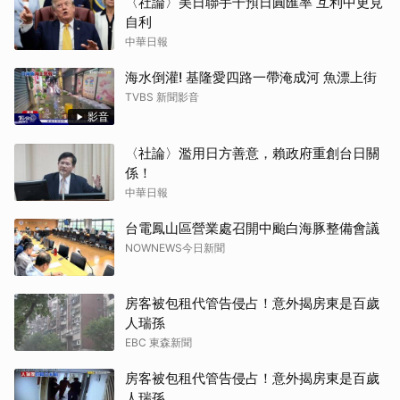
〈社論〉美日聯手干預日圓匯率 互利中更見
自利
中華日報
海水倒灌! 基隆愛四路一帶淹成河 魚漂上街
TVBS 新聞影音
影音
〈社論〉濫用日方善意，賴政府重創台日關
係！
中華日報
台電鳳山區營業處召開中颱白海豚整備會議
NOWNEWS今日新聞
房客被包租代管告侵占！意外揭房東是百歲
人瑞孫
EBC 東森新聞
房客被包租代管告侵占！意外揭房東是百歲
人瑞孫