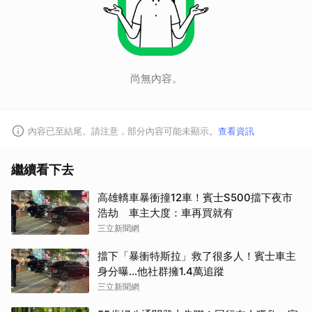
尚無內容。
內容已至結尾。請注意，部分內容可能未顯示。
查看資訊
繼續看下去
高雄轎車暴衝撞12車！賓士S500擋下夜市
浩劫 車主大度：車再買就有
三立新聞網
擋下「暴衝特斯拉」救了很多人！賓士車主
身分曝…他社群擁1.4萬追蹤
三立新聞網