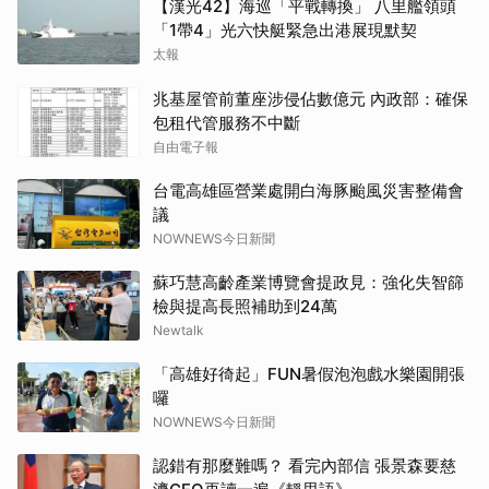
【漢光42】海巡「平戰轉換」 八里艦領頭
「1帶4」光六快艇緊急出港展現默契
太報
兆基屋管前董座涉侵佔數億元 內政部：確保
包租代管服務不中斷
自由電子報
台電高雄區營業處開白海豚颱風災害整備會
議
NOWNEWS今日新聞
蘇巧慧高齡產業博覽會提政見：強化失智篩
檢與提高長照補助到24萬
Newtalk
「高雄好徛起」FUN暑假泡泡戲水樂園開張
囉
NOWNEWS今日新聞
認錯有那麼難嗎？ 看完內部信 張景森要慈