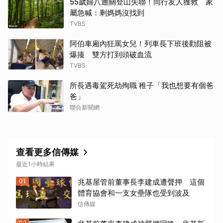
55歲婦八通關登山失聯！同行友人獲救 家
屬急喊：剩媽媽沒找到
TVBS
阿伯車廂內狂罵女兒！列車長下班後勸阻被
爆揍 雙方打到頭破血流
TVBS
所長遇毒駕死劫殉職 稚子「我也想要有個爸
爸」
聯合新聞網
查看更多信傳媒
最近1小時結果
01
兆基屋管前董事長李建成遭聲押 這個
體育協會和一支女壘隊也受到波及
信傳媒
02