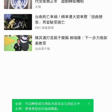
代管業務正常 啟動轉銜機制
太報
台南死亡車禍！轎車遭大貨車壓「扭曲變
形」男駕駛受困亡
EBC 東森新聞
陳其邁打造親子樂園 賴瑞隆：下一步力推探
索教育
自由電子報
全新體驗！一鍵引用此內容，透過發布貼
可以轉發或引用此內容至自己的貼文中，
文來輕鬆表達個人立場。
來發表您的評論或觀點。