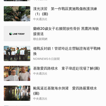
漢光演習 第一作戰區實施戰傷救護演練
（1）(圖)
中央通訊社
蘭嶼20歲女子右膝開放性骨折 黑鷹跨海馳
援後送
聯合新聞網
備戰反封鎖！管碧玲赴左營驗證海巡平戰轉
換
NOWNEWS今日新聞
基隆愛四路積水 童子瑋趕赴現場了解(圖)
中央通訊社
颱風逼近基隆海水倒灌 愛四路嚴重積水
(圖)
中央通訊社