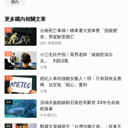
國內
更多國內相關文章
01
台南死亡車禍！轎車遭大貨車壓「扭曲變
形」男駕駛受困亡
EBC 東森新聞
02
小三生比中指！罵男老師「娘娘腔滾出
去」 判賠2萬
太報
03
經紀人車內強吻女藝人！辯：只有我有反應
嗎 法官批「噁心」重判
太報
04
澎湖水族館鎮館石斑疤哥辭世 33年生命旅
程落幕
中央通訊社
05
鄭麗文震撼發言「台灣沒獨立過」：從來不