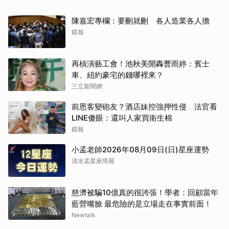
陳嘉宏專欄：要刪就刪 各人造業各人擔
鏡報
再槓演藝工會！池秋美開轟曹雨婷：賓士
車、紐約豪宅的錢哪裡來？
三立新聞網
前恩客變砲友？酒店妹控強押性侵 法官看
LINE傻眼：還叫人家買衛生棉
鏡報
小孟老師2026年08月09日(日)星座運勢
清水孟星座塔羅
慈濟被騙10億真的很誇張！學者：回顧當年
藍營嘴臉 最危險的是立場走在事實前面！
Newtalk