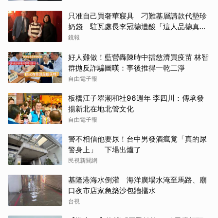
只准自己買奢華寢具 刁難基層請款代墊珍
奶錢 駐瓦處長李冠德遭酸「這人品德真的
冠軍」
鏡報
好人難做！藍營轟陳時中擋慈濟買疫苗 林智
群拋反詐騙圖嘆：事後推得一乾二淨
自由電子報
板橋江子翠潮和社96週年 李四川：傳承發
揚新北在地北管文化
自由電子報
警不相信他要尿！台中男發酒瘋竟「真的尿
警身上」 下場出爐了
民視新聞網
基隆港海水倒灌 海洋廣場水淹至馬路、廟
口夜市店家急築沙包牆擋水
台視