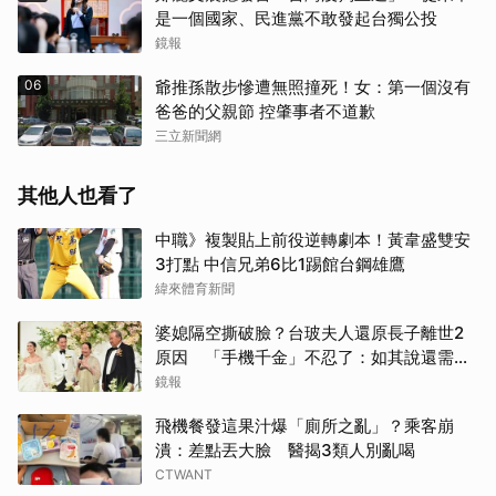
是一個國家、民進黨不敢發起台獨公投
鏡報
06
爺推孫散步慘遭無照撞死！女：第一個沒有
爸爸的父親節 控肇事者不道歉
三立新聞網
其他人也看了
中職》複製貼上前役逆轉劇本！黃韋盛雙安
3打點 中信兄弟6比1踢館台鋼雄鷹
緯來體育新聞
取消
婆媳隔空撕破臉？台玻夫人還原長子離世2
原因 「手機千金」不忍了：如其說還需要
離開嗎？
鏡報
飛機餐發這果汁爆「廁所之亂」？乘客崩
潰：差點丟大臉 醫揭3類人別亂喝
CTWANT