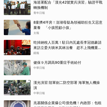
海巡署配合「漢光42號實兵演習」驗證平戰
轉換機制
青年日報
8童擠4坪房！澎湖母疑為領補助狂生又惡意
棄養 「小孩照顧小孩」
太報
吃掉納稅人百萬！駐日內瓦處長李冠德豪請
來訪立委大啖米其林法餐 趕不上飛機重買
商務艙全民買單
鏡報
健保９月調高90重症手術給付
中華日報
漢光演習 陸軍劍二防空部署 海軍無人機操
演
中華日報
兆基關係企業爆公司債危機！內政部：包租