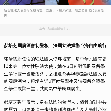
新任駐法大使郝培芝慶賀雙十國慶。（圖片來源／駐法國台北代表處提
供）
廣告（請繼續閱讀本文）
郝培芝國慶酒會初登板：法國立法捍衛台海自由航行
賴清德新任命的駐法國大使郝培芝，是中華民國有史
以來第一位女性駐法大使，她在6日針對僑胞及留學
生舉行雙十國慶酒會，之後還會再舉辦邀請法國政要
的國慶酒會，現場有近2百位留學生及法國留台獎學
金學生歡聚一堂，共同為中華民國慶生。
郝培芝致詞表示，身在法國的台灣人，儘管面對中共
的壓力，但更能進一步體會到法國政府及人民對台灣