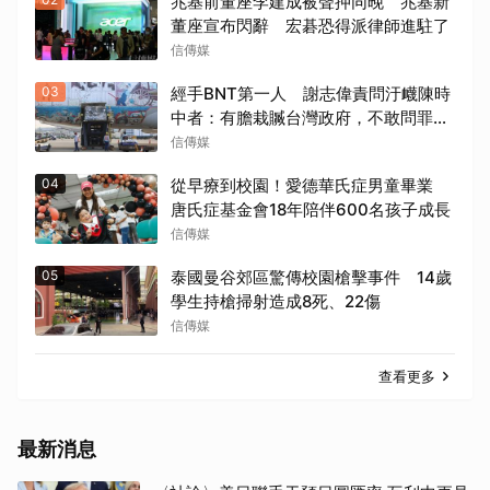
兆基前董座李建成被聲押同晚 兆基新
董座宣布閃辭 宏碁恐得派律師進駐了
信傳媒
03
經手BNT第一人 謝志偉責問汙衊陳時
中者：有膽栽贓台灣政府，不敢問罪中
共政權
信傳媒
04
從早療到校園！愛德華氏症男童畢業
唐氏症基金會18年陪伴600名孩子成長
信傳媒
05
泰國曼谷郊區驚傳校園槍擊事件 14歲
學生持槍掃射造成8死、22傷
信傳媒
查看更多
最新消息