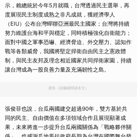
示，賴總統於今年5月就職，台灣透過民主選舉，再
度展現民主制度成熟之非凡成就，獲經濟學人
（EIU）公布台灣蟬聯亞洲最民主國家；台灣將持續
努力維護台海和平與穩定，同時積極強化自衛能力；
面對中國之軍事恐嚇、經濟脅迫、外交壓力、認知作
戰等各類威脅，我國將堅定捍衛自由民主之憲政體
制，與民主友邦及理念相近國家共同捍衛家園，持續
讓台灣成為一股良善力量及充滿韌性之島。
廣告（請繼續閱讀本文）
張俊菲也說，台瓜兩國建交超過90年，雙方基於共
同的民主、自由價值在多項領域合作且展現顯著成
果，未來將進一步提升台瓜兩國關係為「戰略夥伴關
係」，也感謝瓜地馬拉政府長期為台灣在國際舞台發