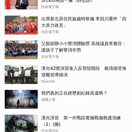
濟CEO再讀一遍《靜思語》
自由電子報
出席新北原住民族歲時祭儀 李四川重申「四
大原力政見」
自由電子報
父親節辦小小警消體驗營 高雄議員李雅芬：
讓孩子了解警消辛勞
自由電子報
漢光42號演習進入反登陸階段 賴清德登海
巡艦視導操演
Newtalk
我們真的正在經歷創紀錄高溫嗎？
德國之聲
漢光演習 第一作戰區實施戰傷救護演練
（2）(圖)
中央通訊社