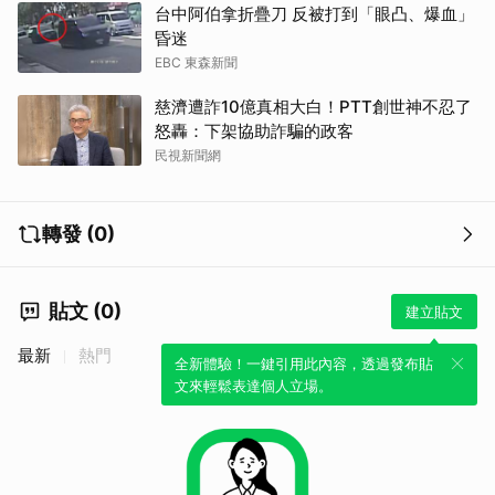
台中阿伯拿折疊刀 反被打到「眼凸、爆血」
昏迷
EBC 東森新聞
慈濟遭詐10億真相大白！PTT創世神不忍了
怒轟：下架協助詐騙的政客
民視新聞網
轉發 (0)
貼文 (0)
建立貼文
最新
熱門
全新體驗！一鍵引用此內容，透過發布貼
文來輕鬆表達個人立場。