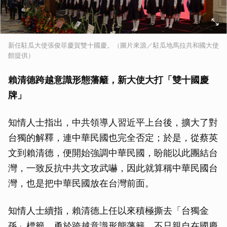
新任駐瓜大使張俊菲慶賀雙十國慶。（圖片來源／駐瓜地馬拉共和國大使
館提供）
賴清德跨越意識形態藩籬，新大使大打「雙十國慶
牌」
知情人士指出，中共領導人習近平上台後，擴大了對
台獨的解釋，連中華民國也完全否定；於是，從蔡英
文到賴清德，便開始強調中華民國，盼能以此團結台
灣，一致反抗中共文攻武嚇，因此就算稱中華民國台
灣，也是把中華民國放在台灣前面。
知情人士續指，賴清德上任以來積極撕去「台獨金
孫」標籤，勇於跨越意識形態藩籬，不只親自在國慶