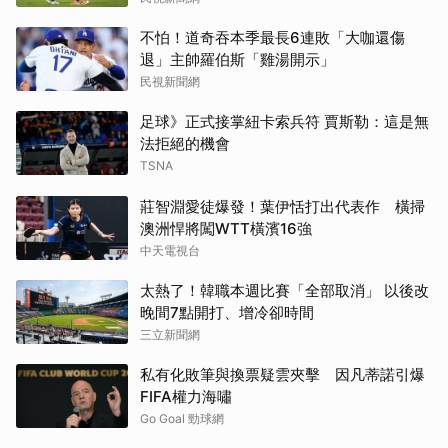
不怕！道奇吞本季最長6連敗「大咖還傷
退」主帥羅伯斯「雞湯開示」
民視新聞網
足球》正式接掌紐卡索兵符 賈斯勒：這是無
法拒絕的機會
TSNA
莊智淵愛徒爆發！葉伊恬打出代表作 橫掃
澳洲悍將闖WTT橫濱16強
中天電視台
太熱了！韓職本週比賽「全部取消」 以後改
晚間7點開打、增冷卻時間
三立新聞網
私有化敗筆與換票疑雲夾擊 因凡蒂諾引爆
FIFA權力海嘯
Go Goal 勁球網