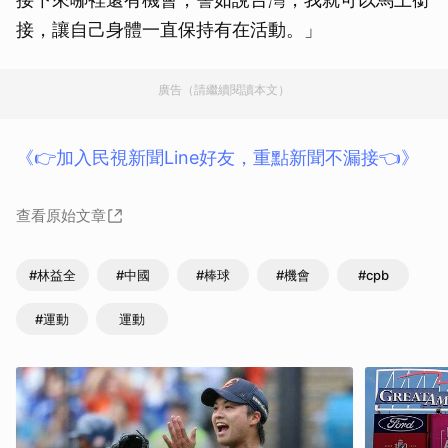
接，讓自己身體一直保持有在活動。」
廣告（請繼續閱讀本文）
《👉加入民視新聞Line好友，重點新聞不漏接👈》
查看原始文章
#林益全
#中國
#棒球
#機會
#cpb
#運動
運動