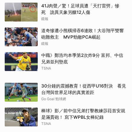
41J肉聲／驚！足球員遭「天打雷劈」慘
死 詭異天象另釀12人傷
鏡報
道奇慘遭小熊橫掃吞6連敗！大谷翔平雙響
砲難救主 MVP勁敵PCA崛起
鏡報
中職》鄭浩均本季第2次炸9分 富邦、中信
兄弟並列墊底
TSNA
30分鐘的震撼教育！從西甲U16對決 看見
台灣與世界足球的真實差距
Go Goal 勁球網
棒球》影／前中信兄弟打擊教練莎菈首安就
是滿貫砲！ 寫下WPBL女棒紀錄
TSNA