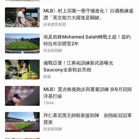
MLB》村上宗隆一壘守備進化！ 白襪教練盛
讚「英文能力大躍進是關鍵」
緯來體育新聞
埃及前鋒Mohamed Salah轉戰土超！簽約
特拉布宗體育2年
民視新聞網
備戰亞運！江典祐訓練新武器曝光
Saucony全新鞋款亮相
鏡報
MLB》賈吉恢復跑步與重量訓練 拚9月回歸
洋基打線
TSNA
拜仁慕尼黑主帥盼新援助陣 劍指歐冠冠軍
寶座
民視新聞網