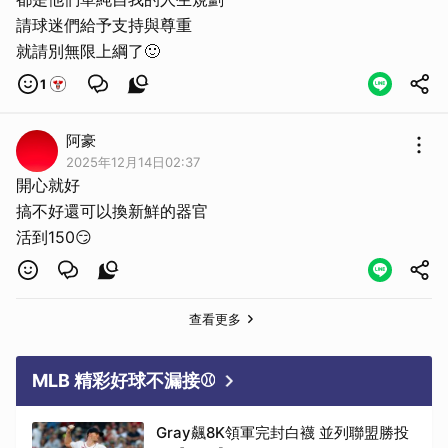
請球迷們給予支持與尊重
就請別無限上綱了🙂
1
阿豪
2025年12月14日02:37
開心就好
搞不好還可以換新鮮的器官
活到150😏
查看更多
MLB 精彩好球不漏接⚾
Gray飆8K領軍完封白襪 並列聯盟勝投