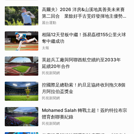
高爾夫》2026 洋房&山溪地真善美未來賽
第二回合 業餘好手古旻錞發揮地主優勢
139桿搶下首位
麗台運動
相隔12天登板中繼！孫易磊標155公里火球
奪中繼成功
太報
英超兵工廠與阿聯酋航空續約至2033年
延續20年合作
民視新聞網
控國際足總勒索！約旦足協終收到拖欠8個
月阿拉伯盃獎金
民視新聞網
Mohamed Salah 轉戰土超！簽約特拉布宗
體育創聯賽紀錄
民視新聞網