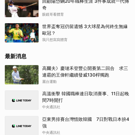
回顧陽岱鋼20年職棒生涯 3件事成就一代傳
奇
眼鏡哥看體育
世界盃奪冠仍留遺憾 3大球星為何終生無緣
歐冠？
我只想寫寫體育
最新消息
高爾夫》慶璉禾登豐公開賽第二回合 求三
連霸的王偉軒繼續發威130桿獨跑
麗台運動
高溫衝擊 韓國職棒連日取消賽事、11日起晚
間7時開打
中央通訊社
亞東男排賽台灣惜敗韓國 7日對戰日本拚4
強
中央通訊社