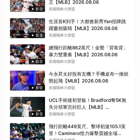
王【MLB】2026.08.06
影音
美國職棒大聯盟
生涯首K到手！大都會新秀Yan招牌跳
躍慶祝吸睛【MLB】2026.08.06
影音
美國職棒大聯盟
總飛行距離862英尺！金鶯「背靠背」
暴力雙重奏【MLB】2026.08.06
影音
美國職棒大聯盟
今永昇太好投有玄機？手機桌布一換狀
態起飛【MLB】2026.08.06
影音
美國職棒大聯盟
UCL手術後初登板！Bradford奪5K無
失分領軍完封巨人【MLB】
2026.08.06
影音
美國職棒大聯盟
取消
飛行距離449英尺、擊球初速105.1英
里！Caminero怪力爆擊震撼全場