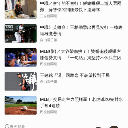
中職／會守的不會打！餅總曝獅二游人選兩
難 蘇智傑閃到腰最快下週歸隊
三立新聞網
中職》英雄命！王柏融擊出再見安打 一棒終
結雄鷹悲情
自由電子報
MLB(影)／大谷帶傷拚了！雙響砲後親曝左
膝傷勢實情 「一句話」揭堅持不休兵主因
民視新聞網
王鏡銘「退」回雜念 不奢望投到千局
自由電子報
MLB／交易走主力照樣贏！老虎8比0完封水
手奪4連勝
民視新聞網
由 AI 摘要