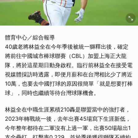
體育中心／綜合報導
40歲老將林益全在今年季後被統一獅釋出後，確定
將前往中國城市棒球聯賽（CBL）加盟上海正大龍
隊，將於這星期日動身啟程。臨行前林益全在接受電
視媒體採訪時透露，即便月薪和在台灣相比少了將近
10萬，也要去中國打球的原因很簡單「就是想要打棒
球」，同時也繼續等待台灣球隊機會。
林益全在中職生涯累積210轟是聯盟當中的強打者，
2023年轉戰統一後，去年出賽45場寫下生涯新低，
今年整年都待在二軍沒有上過一軍，出賽50場敲出1
支全壘打，打擊率0.229，並於季後獲得獅隊不續約