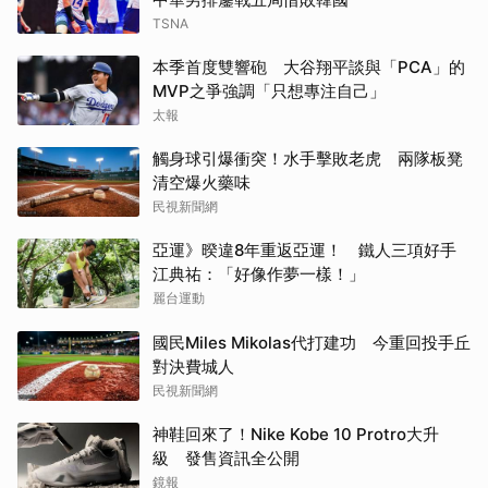
TSNA
本季首度雙響砲 大谷翔平談與「PCA」的
MVP之爭強調「只想專注自己」
太報
觸身球引爆衝突！水手擊敗老虎 兩隊板凳
清空爆火藥味
民視新聞網
亞運》暌違8年重返亞運！ 鐵人三項好手
江典祐：「好像作夢一樣！」
麗台運動
國民Miles Mikolas代打建功 今重回投手丘
對決費城人
民視新聞網
神鞋回來了！Nike Kobe 10 Protro大升
級 發售資訊全公開
鏡報