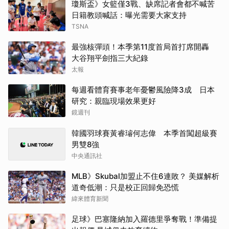
瓊斯盃》女籃僅3戰、缺席記者會都不喊苦
日籍教頭喊話：曝光需要大家支持
TSNA
最強核彈頭！本季第11度首局首打席開轟
大谷翔平劍指三大紀錄
太報
每週看體育賽事老年憂鬱風險降3成 日本
研究：親臨現場效果更好
鏡週刊
韓國羽球賽黃睿璿何志偉 本季首闖超級賽
男雙8強
中央通訊社
MLB》Skubal加盟止不住6連敗？ 美媒解析
道奇低潮：只是校正回歸免恐慌
緯來體育新聞
足球》巴塞隆納加入羅德里爭奪戰！準備提