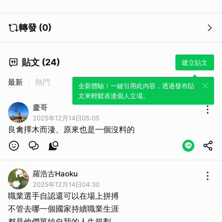
轉發 (0)
貼文 (24)
建立貼文
最新
熱門
全新體驗！一鍵引用此內容，透過發布貼
文來輕鬆表達個人立場。
慶哥
2025年12月14日05:05
良禽擇木而淒、原來也是一個沒料的
羅浩古Haoku
2025年12月14日04:30
職業選手自認還可以在場上拼搏
不管去哪一個國家持續職業生涯
都是他們單純自我的人生規劃