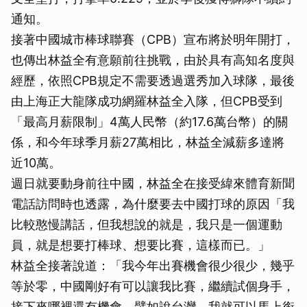
通知。
接著中國城市棒球聯賽（CPB）宣布將於明年開打，
也傳出林益全有意願前往挑戰，由於具有高知名度與
經歷，依照CPB規定不需要透過選秀加入球隊，最後
由上海正大龍隊成功網羅林益全入隊，但CPB受到
「最高月薪限制」4萬人民幣（約17.6萬台幣）的關
係，和今年球季月薪27萬相比，林益全減薪多達將
近10萬。
週日就要動身前往中國，林益全在接受緯來體育新聞
電話訪問時也透露，為什麼要去中國打球的原因「我
比較憨慢講話，但我想說的就是，我只是一個運動
員，就是想要打棒球、想要比賽，這樣而已。」
林益全接著說道：「我今年出賽機會很少很少，幾乎
等於零，中國剛好有可以讓我比賽，繼續試個身手，
接下來哪裡還有機會，譬如說台灣，我就可以馬上銜