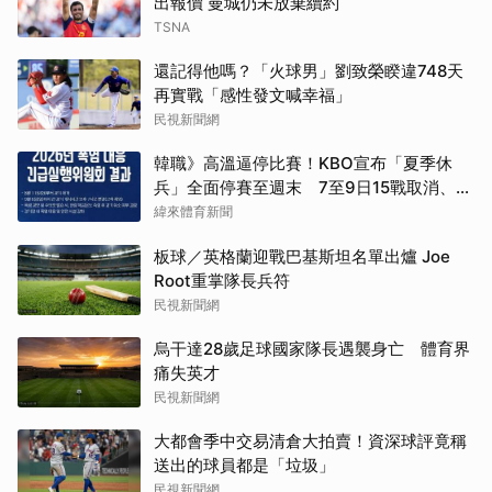
出報價 曼城仍未放棄續約
TSNA
還記得他嗎？「火球男」劉致榮睽違748天
再實戰「感性發文喊幸福」
民視新聞網
韓職》高溫逼停比賽！KBO宣布「夏季休
兵」全面停賽至週末 7至9日15戰取消、11
日起恢復比賽
緯來體育新聞
板球／英格蘭迎戰巴基斯坦名單出爐 Joe
Root重掌隊長兵符
民視新聞網
烏干達28歲足球國家隊長遇襲身亡 體育界
痛失英才
民視新聞網
大都會季中交易清倉大拍賣！資深球評竟稱
送出的球員都是「垃圾」
民視新聞網