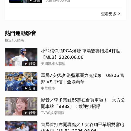
【MLB】2026.08.06
影音
美國職棒大聯盟
查看更多
熱門運動影音
最近1天結果
小熊核彈頭PCA爆發 單場雙響砲灌4打點
【MLB】2026.08.06
影音
美國職棒大聯盟
單局7安猛攻 湛藍軍團力克猛象｜08/05 富
邦 VS 中信｜全場精華
影音
中華職棒
影音／李多慧砸85萬在台買車啦！ 大方公
開車牌「9982」：歡迎打招呼
影音
TVBS娛樂頭條
首局首打席開轟點火！大谷翔平單場雙響砲
煙火秀【MLB】2026.08.06