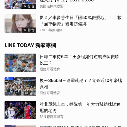
影音
美國職棒大聯盟
影音／李多慧生日「砸50萬做愛心」！ 載
「滿車物資」親走訪偏鄉
影音
TVBS娛樂頭條
LINE TODAY 獨家專欄
日職二軍待6年！王彥程如何逆襲成韓職勝
投王？
眼鏡哥看體育
換來Skubal三連霸就穩了？道奇近10年豪賭
真相
眼鏡哥看體育
並非單純上車，轉隊第一年大力幫助球隊奪
冠的老將
我只想寫寫體育