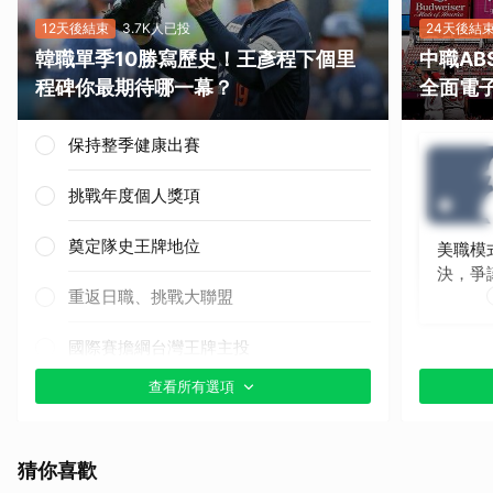
12天後結束
3.7K人已投
24天後結
韓職單季10勝寫歷史！王彥程下個里
中職A
程碑你最期待哪一幕？
全面電
保持整季健康出賽
挑戰年度個人獎項
奠定隊史王牌地位
美職模
決，爭
重返日職、挑戰大聯盟
國際賽擔綱台灣王牌主投
查看所有選項
其他（歡迎貼文分享）
猜你喜歡