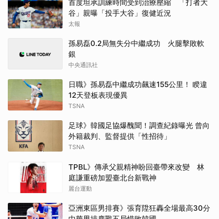
首度坦承訓練時間受到治療壓縮 「打者大
谷」親曝「投手大谷」復健近況
太報
孫易磊0.2局無失分中繼成功 火腿擊敗軟
銀
中央通訊社
日職》孫易磊中繼成功飆速155公里！ 睽違
12天登板表現優異
TSNA
足球》韓國足協爆醜聞！調查紀錄曝光 曾向
外籍裁判、監督提供「性招待」
TSNA
TPBL》傳承父親精神盼回臺帶來改變 林
庭謙重磅加盟臺北台新戰神
麗台運動
亞洲東區男排賽》張育陞狂轟全場最高30分
中華男排鏖戰五局惜敗韓國