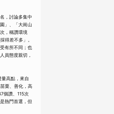
名，討論多集中
園」、「大崗山
次，稱讚環境
被採得差不多」。
受有所不同；也
人員態度親切，
聲量高點，來自
跑苗栗、善化，高
個讚、115次
是熱門首選，但