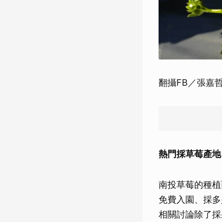
翻攝FB／張嘉
熱門採草莓產地
南投草莓的種植
免費入園、採多
相關討論除了採