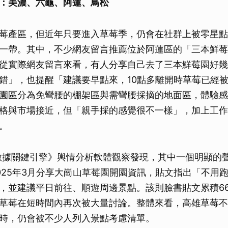
：美濃、六龜、阿蓮、鳥松
莓產區，但近年只要進入草莓季，仍會在社群上被零星點
一帶。其中，不少網友留言推薦位於阿蓮區的「三本鮮莓
從實際網友留言來看，有人分享自己去了三本鮮莓園好幾
錯」，也提醒「建議要早點來，10點多離開時草莓已經
園區分為免彎腰的棚架區與需彎腰採摘的地面區，體驗感
格與市場接近，但「親手採的感覺很不一樣」，加上工作
。
大數據關鍵引擎》輿情分析軟體觀察發現，其中一個明顯的
025年3月分享大崗山草莓園開園資訊，貼文指出「不用
，並建議平日前往、順遊周邊景點。該則臉書貼文累積667
草莓在短時間內再次被大量討論。整體來看，高雄草莓不
時，仍會被不少人列入景點考慮清單。