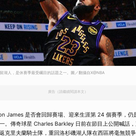
s是否續留湖人，是休賽季最受矚目的話題之一。圖／翻攝自X@NBA
廣告（請繼續閱讀本文）
Bron James 是否會回歸賽場、迎來生涯第 24 個賽季
。傳奇球星 Charles Barkley 日前在節目上公開喊
返克里夫蘭騎士隊，重回洛杉磯湖人隊在西區將毫無競爭