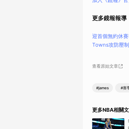
加入《鏡報》官
更多鏡報報導
迎首個無約休賽
Towns攻防壓
查看原始文章
#james
#賽
更多NBA相關