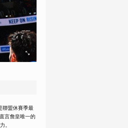
，仍是聯盟休賽季最
話，直言詹皇唯一的
力。