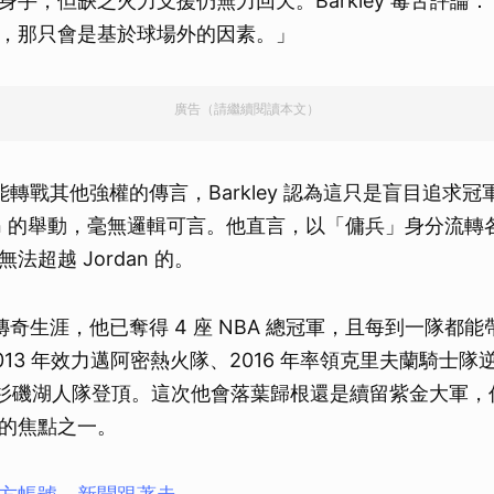
手，但缺乏火力支援仍無力回天。Barkley 毒舌評論：「
，那只會是基於球場外的因素。」
廣告（請繼續閱讀本文）
 可能轉戰其他強權的傳言，Barkley 認為這只是盲目追求
Jordan 的舉動，毫無邏輯可言。他直言，以「傭兵」身分流
法超越 Jordan 的。
 的傳奇生涯，他已奪得 4 座 NBA 總冠軍，且每到一隊都
與 2013 年效力邁阿密熱火隊、2016 年率領克里夫蘭騎士
領洛杉磯湖人隊登頂。這次他會落葉歸根還是續留紫金大軍，仍
的焦點之一。