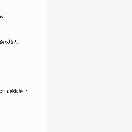
絡
「解放蟻人」
討16億和解金