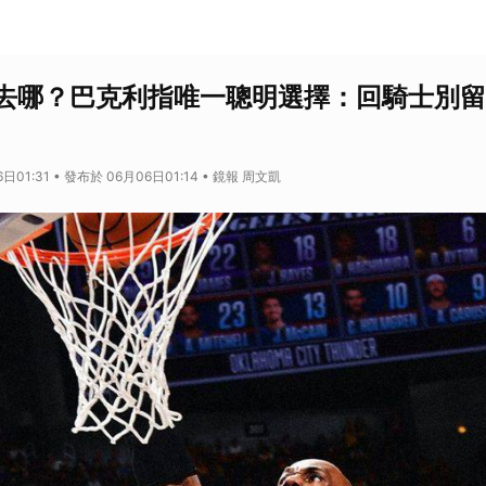
去哪？巴克利指唯一聰明選擇：回騎士別留
日01:31 • 發布於 06月06日01:14 • 鏡報 周文凱