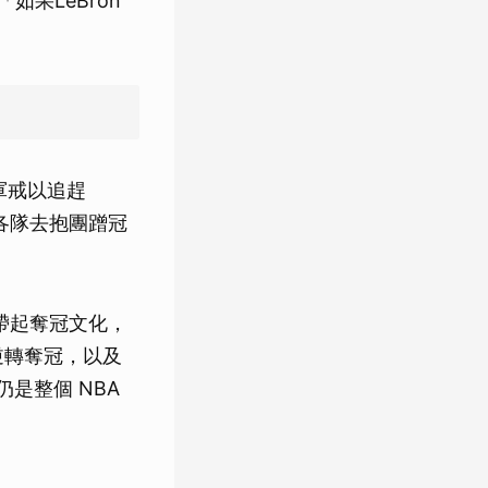
如果LeBron
冠軍戒以追趕
轉各隊去抱團蹭冠
能帶起奪冠文化，
隊逆轉奪冠，以及
是整個 NBA