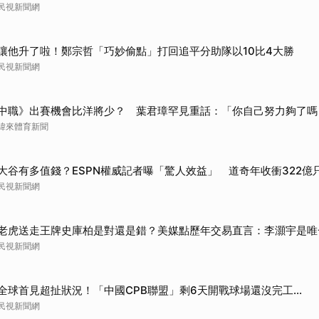
民視新聞網
讓他升了啦！鄭宗哲「巧妙偷點」打回追平分助隊以10比4大勝
民視新聞網
中職》出賽機會比洋將少？ 葉君璋罕見重話：「你自己努力夠了嗎
緯來體育新聞
大谷有多值錢？ESPN權威記者曝「驚人效益」 道奇年收衝322億
民視新聞網
老虎送走王牌史庫柏是對還是錯？美媒點歷年交易直言：李灝宇是唯
民視新聞網
全球首見超扯狀況！「中國CPB聯盟」剩6天開戰球場還沒完工...
民視新聞網