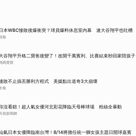
日本WBC慘敗後爆衝突？球員爆料休息室內幕 連大谷翔平也吐槽
鏡報
大谷翔平升格二寶爸後變了！改開千萬賓利、比賽結束秒回家陪孩子
媽媽寶寶
連敗不止搞丟勝利方程式 美媒點出道奇3大崩壞
太報
你沒看錯！超人氣女優河北彩花降臨天母棒球場 粉絲全暴動
民視新聞網
仙氣日本女優降臨南台灣！8/14將擔任統一獅女孩主題日開球嘉賓