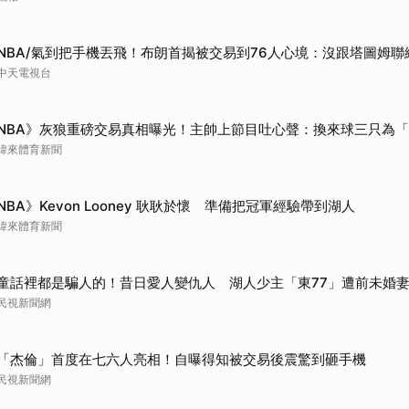
取消
NBA/氣到把手機丟飛！布朗首揭被交易到76人心境：沒跟塔圖姆聯
中天電視台
NBA》灰狼重磅交易真相曝光！主帥上節目吐心聲：換來球三只為
緯來體育新聞
NBA》Kevon Looney 耿耿於懷 準備把冠軍經驗帶到湖人
緯來體育新聞
童話裡都是騙人的！昔日愛人變仇人 湖人少主「東77」遭前未婚妻
民視新聞網
「杰倫」首度在七六人亮相！自曝得知被交易後震驚到砸手機
民視新聞網