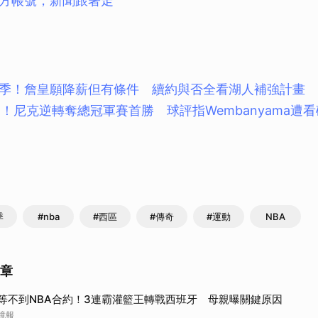
方帳號，新聞跟著走
季！詹皇願降薪但有條件 續約與否全看湖人補強計畫
制！尼克逆轉奪總冠軍賽首勝 球評指Wembanyama遭
季
#nba
#西區
#傳奇
#運動
NBA
文章
等不到NBA合約！3連霸灌籃王轉戰西班牙 母親曝關鍵原因
鏡報