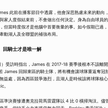
 James 此前在播客節目中透露，他會深思熟慮未來的動
與家人度假結束前，不會做出任何決定。身為自由球員的
，但當時度假才是他腦中首要衡量的事。如今假期已過，
牽動湖人及全聯盟的補強布局。
 回騎士才是唯一解
（6日）受訪時指出，James 在 2017-18 賽季後根本不該
分析，若 James 回歸東區的騎士隊，將有機會讓球隊重返奪
無益處，因為西區競爭激烈，且湖人是時候該將球隊核心
cic。
準決賽慘遭奧克拉荷馬雷霆隊以 4 比 0 橫掃淘汰。儘管 