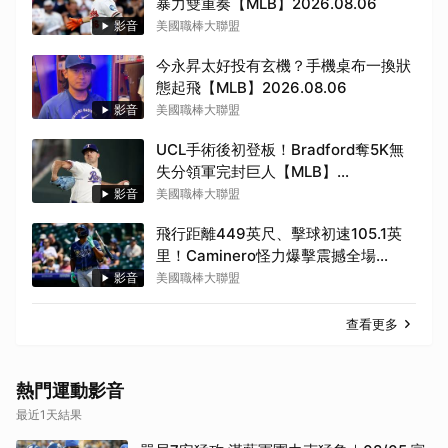
暴力雙重奏【MLB】2026.08.06
影音
美國職棒大聯盟
今永昇太好投有玄機？手機桌布一換狀
態起飛【MLB】2026.08.06
影音
美國職棒大聯盟
UCL手術後初登板！Bradford奪5K無
失分領軍完封巨人【MLB】
2026.08.06
影音
美國職棒大聯盟
飛行距離449英尺、擊球初速105.1英
里！Caminero怪力爆擊震撼全場
【MLB】2026.08.06
影音
美國職棒大聯盟
取消
查看更多
熱門運動影音
最近1天結果