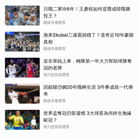
日職二軍待6年！王彥程如何逆襲成韓職勝
投王？
眼鏡哥看體育
換來Skubal三連霸就穩了？道奇近10年豪賭
真相
眼鏡哥看體育
並非單純上車，轉隊第一年大力幫助球隊奪
冠的老將
我只想寫寫體育
回顧陽岱鋼20年職棒生涯 3件事成就一代傳
奇
眼鏡哥看體育
世界盃奪冠仍留遺憾 3大球星為何終生無緣
歐冠？
我只想寫寫體育