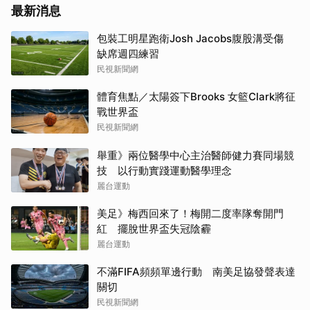
最新消息
包裝工明星跑衛Josh Jacobs腹股溝受傷
缺席週四練習
民視新聞網
體育焦點／太陽簽下Brooks 女籃Clark將征
戰世界盃
民視新聞網
舉重》兩位醫學中心主治醫師健力賽同場競
技 以行動實踐運動醫學理念
麗台運動
美足》梅西回來了！梅開二度率隊奪開門
紅 擺脫世界盃失冠陰霾
麗台運動
不滿FIFA頻頻單邊行動 南美足協發聲表達
關切
民視新聞網