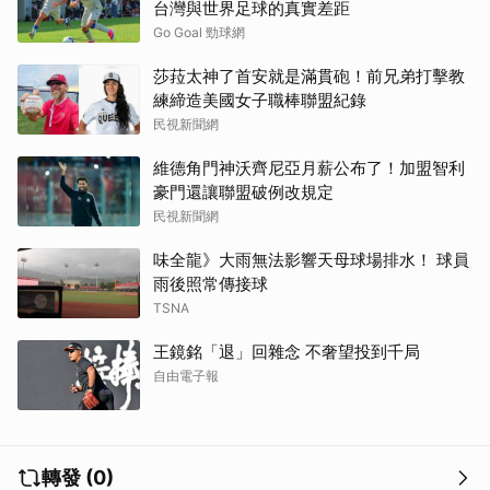
台灣與世界足球的真實差距
Go Goal 勁球網
莎菈太神了首安就是滿貫砲！前兄弟打擊教
練締造美國女子職棒聯盟紀錄
民視新聞網
維德角門神沃齊尼亞月薪公布了！加盟智利
豪門還讓聯盟破例改規定
民視新聞網
味全龍》大雨無法影響天母球場排水！ 球員
雨後照常傳接球
TSNA
王鏡銘「退」回雜念 不奢望投到千局
自由電子報
轉發 (0)