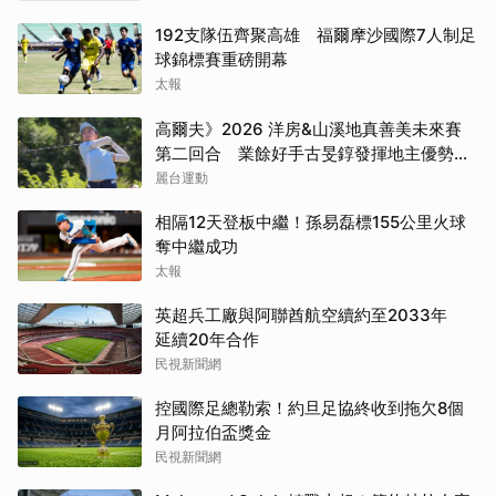
192支隊伍齊聚高雄 福爾摩沙國際7人制足
球錦標賽重磅開幕
太報
高爾夫》2026 洋房&山溪地真善美未來賽
第二回合 業餘好手古旻錞發揮地主優勢
139桿搶下首位
麗台運動
相隔12天登板中繼！孫易磊標155公里火球
奪中繼成功
太報
英超兵工廠與阿聯酋航空續約至2033年
延續20年合作
民視新聞網
控國際足總勒索！約旦足協終收到拖欠8個
月阿拉伯盃獎金
民視新聞網