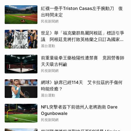
紅襪一壘手Triston Casas左手腕動刀 復
出時間未定
民視新聞網
世足》舉「福克蘭群島屬阿根廷」標語引爭
議 阿根廷竟將打敗英格蘭之日訂為國家紀
念日
麗台運動
前重量級拳王藥檢陽性遭禁賽 竟因營養師
天天吸古柯鹼
民視新聞網
網球》缺席已經114天 艾卡拉茲的手傷何
時能痊癒？
麗台運動
NFL突擊者簽下前德州人老將跑衛 Dare
Ogunbowale
民視新聞網