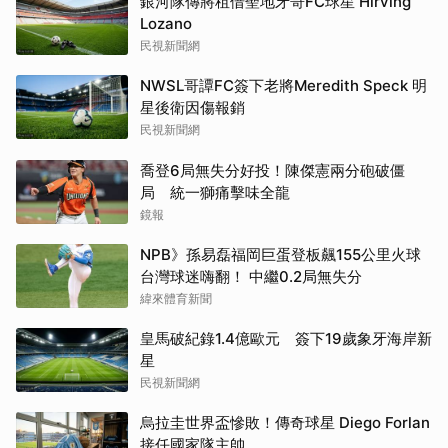
銀河隊傳將租借聖地牙哥FC球星 Hirving
Lozano
民視新聞網
NWSL哥譚FC簽下老將Meredith Speck 明
星後衛因傷報銷
民視新聞網
喬登6局無失分好投！陳傑憲兩分砲破僵
局 統一獅痛擊味全龍
鏡報
NPB》孫易磊福岡巨蛋登板飆155公里火球
台灣球迷嗨翻！ 中繼0.2局無失分
緯來體育新聞
皇馬破紀錄1.4億歐元 簽下19歲象牙海岸新
星
民視新聞網
烏拉圭世界盃慘敗！傳奇球星 Diego Forlan
接任國家隊主帥