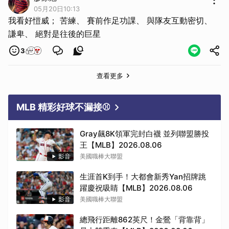
05月20日10:13
我看好愷威； 苦練、 賽前作足功課、 與隊友互動密切、
謙卑、 絕對是往後的巨星
3
查看更多
MLB 精彩好球不漏接⚾
Gray飆8K領軍完封白襪 並列聯盟勝投
王【MLB】2026.08.06
影音
美國職棒大聯盟
生涯首K到手！大都會新秀Yan招牌跳
躍慶祝吸睛【MLB】2026.08.06
影音
美國職棒大聯盟
總飛行距離862英尺！金鶯「背靠背」