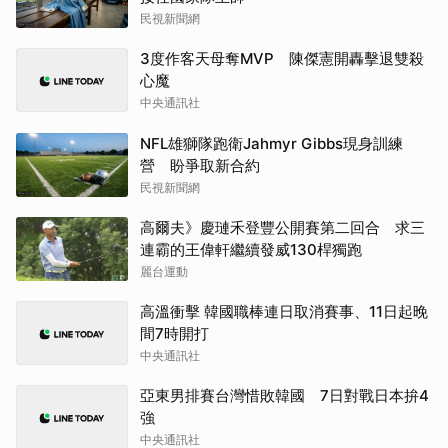
民視新聞網
3度作客天母奪MVP 陳傑憲開轟擊退雙殺
心魔
中央通訊社
NFL雄獅隊跑衛Jahmyr Gibbs現身訓練
營 盼爭取新合約
民視新聞網
高爾夫》慶璉禾登豐公開賽第二回合 求三
連霸的王偉軒繼續發威130桿獨跑
麗台運動
高溫衝擊 韓國職棒連日取消賽事、11日起晚
間7時開打
中央通訊社
亞東男排賽台灣惜敗韓國 7日對戰日本拚4
強
中央通訊社