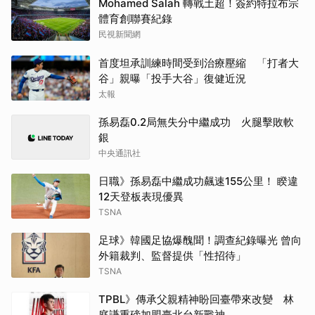
Mohamed Salah 轉戰土超！簽約特拉布宗
體育創聯賽紀錄
民視新聞網
首度坦承訓練時間受到治療壓縮 「打者大
谷」親曝「投手大谷」復健近況
太報
孫易磊0.2局無失分中繼成功 火腿擊敗軟
銀
中央通訊社
日職》孫易磊中繼成功飆速155公里！ 睽違
12天登板表現優異
TSNA
足球》韓國足協爆醜聞！調查紀錄曝光 曾向
外籍裁判、監督提供「性招待」
TSNA
TPBL》傳承父親精神盼回臺帶來改變 林
庭謙重磅加盟臺北台新戰神