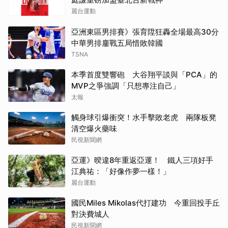
麗台運動
亞洲東區男排賽》張育陞狂轟全場最高30分
中華男排鏖戰五局惜敗韓國
TSNA
本季首度雙響砲 大谷翔平談與「PCA」的
MVP之爭強調「只想專注自己」
太報
觸身球引爆衝突！水手擊敗老虎 兩隊板凳
清空爆火藥味
民視新聞網
亞運》暌違8年重返亞運！ 鐵人三項好手
江典祐：「好像作夢一樣！」
麗台運動
國民Miles Mikolas代打建功 今重回投手丘
對決費城人
民視新聞網