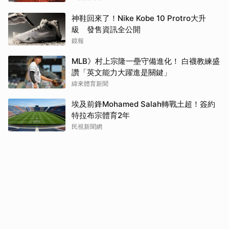
神鞋回來了！Nike Kobe 10 Protro大升
級 發售資訊全公開
鏡報
MLB》村上宗隆一壘守備進化！ 白襪教練盛
讚「英文能力大躍進是關鍵」
緯來體育新聞
埃及前鋒Mohamed Salah轉戰土超！簽約
特拉布宗體育2年
民視新聞網