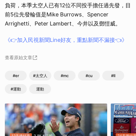
負荷，本季太空人已有12位不同投手擔任過先發，目
前5位先發輪值是Mike Burrows、Spencer
Arrighetti、Peter Lambert、今井以及鄧愷威。
《👉加入民視新聞Line好友，重點新聞不漏接👈》
查看原始文章
#er
#太空人
#mc
#cu
#ll
#運動
運動
12天後結束
3.8K人已投
24天後結