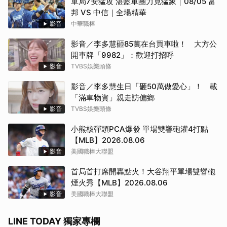
單局7安猛攻 湛藍軍團力克猛象｜08/05 富
邦 VS 中信｜全場精華
影音
中華職棒
影音／李多慧砸85萬在台買車啦！ 大方公
開車牌「9982」：歡迎打招呼
影音
TVBS娛樂頭條
影音／李多慧生日「砸50萬做愛心」！ 載
「滿車物資」親走訪偏鄉
影音
TVBS娛樂頭條
小熊核彈頭PCA爆發 單場雙響砲灌4打點
【MLB】2026.08.06
影音
美國職棒大聯盟
首局首打席開轟點火！大谷翔平單場雙響砲
煙火秀【MLB】2026.08.06
影音
美國職棒大聯盟
LINE TODAY 獨家專欄