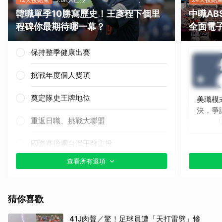
韓職單季10勝寫歷史！王彥程下個里
中職A
程碑你最期待哪一幕？
全面電
保持整季健康出賽
挑戰年度個人獎項
奠定隊史王牌地位
美職模
決，爭
重返日職、挑戰大聯盟
國際賽擔綱台灣王牌主投
查看所有選項
其他（歡迎貼文分享）
猜你喜歡
41J肉聲／驚！足球員遭「天打雷劈」慘