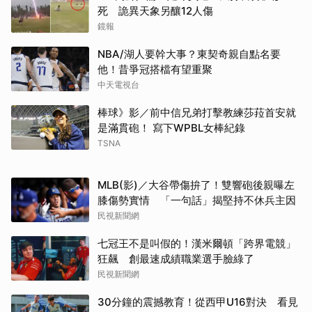
死 詭異天象另釀12人傷
鏡報
NBA/湖人要幹大事？東契奇親自點名要
他！昔爭冠搭檔有望重聚
中天電視台
棒球》影／前中信兄弟打擊教練莎菈首安就
是滿貫砲！ 寫下WPBL女棒紀錄
TSNA
MLB(影)／大谷帶傷拚了！雙響砲後親曝左
膝傷勢實情 「一句話」揭堅持不休兵主因
民視新聞網
七冠王不是叫假的！漢米爾頓「跨界電競」
狂飆 創最速成績職業選手臉綠了
民視新聞網
30分鐘的震撼教育！從西甲U16對決 看見