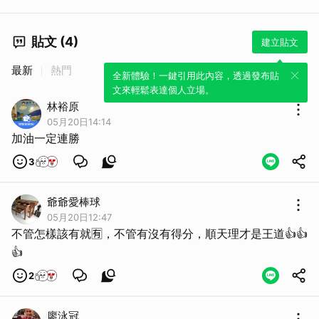
貼文 (4)
建立貼文
最新
熱門
全新體驗！一鍵引用此內容，透過發布貼
文來輕鬆表達個人立場。
林裕原
05月20日14:14
加油一定連勝
3
爺爺愛棒球
05月20日12:47
不管怎樣該有就🈶，不管有沒有得分，順天理才是王道👍👍
👍
2
廖泳冠