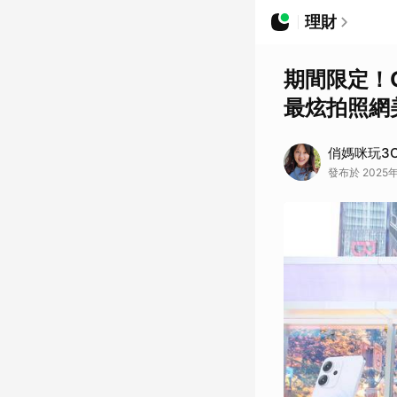
理財
期間限定！O
最炫拍照網
俏媽咪玩3
發布於 2025年