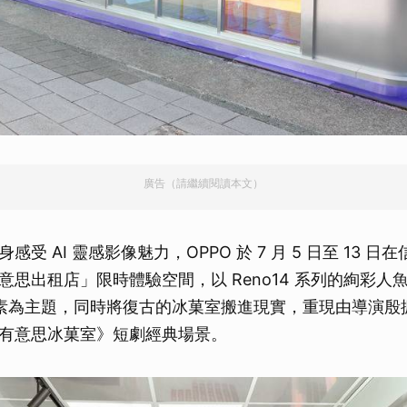
廣告（請繼續閱讀本文）
受 AI 靈感影像魅力，OPPO 於 7 月 5 日至 13 
意思出租店」限時體驗空間，以 Reno14 系列的絢彩人
 元素為主題，同時將復古的冰菓室搬進現實，重現由導演殷振
有意思冰菓室》短劇經典場景。