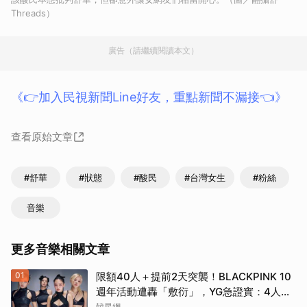
Threads）
廣告（請繼續閱讀本文）
《👉加入民視新聞Line好友，重點新聞不漏接👈》
查看原始文章
#舒華
#狀態
#酸民
#台灣女生
#粉絲
音樂
更多音樂相關文章
01
限額40人＋提前2天突襲！BLACKPINK 10
週年活動遭轟「敷衍」，YG急證實：4人確
定完全體出席
韓星網