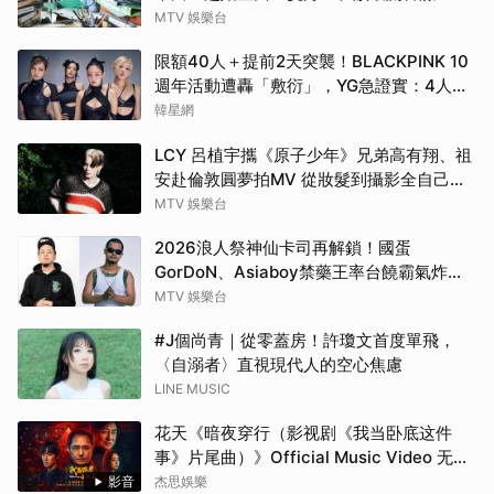
MTV 娛樂台
限額40人＋提前2天突襲！BLACKPINK 10
週年活動遭轟「敷衍」，YG急證實：4人確
定完全體出席
韓星網
LCY 呂植宇攜《原子少年》兄弟高有翔、祖
安赴倫敦圓夢拍MV 從妝髮到攝影全自己
來！
MTV 娛樂台
2026浪人祭神仙卡司再解鎖！國蛋
GorDoN、Asiaboy禁藥王率台饒霸氣炸翻
府城 11 月安平重磅開躁！
MTV 娛樂台
#J個尚青｜從零蓋房！許瓊文首度單飛，
〈自溺者〉直視現代人的空心焦慮
LINE MUSIC
花天《暗夜穿行（影视剧《我当卧底这件
事》片尾曲）》Official Music Video 无字
版
影音
杰思娛樂