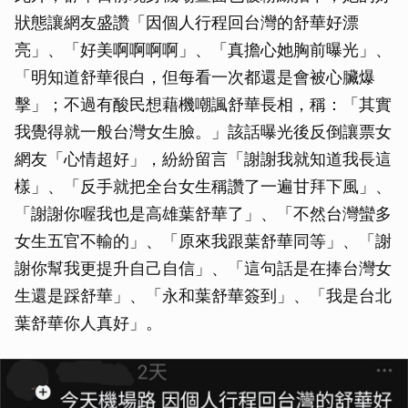
狀態讓網友盛讚「因個人行程回台灣的舒華好漂
亮」、「好美啊啊啊啊」、「真擔心她胸前曝光」、
「明知道舒華很白，但每看一次都還是會被心臟爆
擊」；不過有酸民想藉機嘲諷舒華長相，稱：「其實
我覺得就一般台灣女生臉。」該話曝光後反倒讓票女
網友「心情超好」，紛紛留言「謝謝我就知道我長這
樣」、「反手就把全台女生稱讚了一遍甘拜下風」、
「謝謝你喔我也是高雄葉舒華了」、「不然台灣蠻多
女生五官不輸的」、「原來我跟葉舒華同等」、「謝
謝你幫我更提升自己自信」、「這句話是在捧台灣女
生還是踩舒華」、「永和葉舒華簽到」、「我是台北
葉舒華你人真好」。