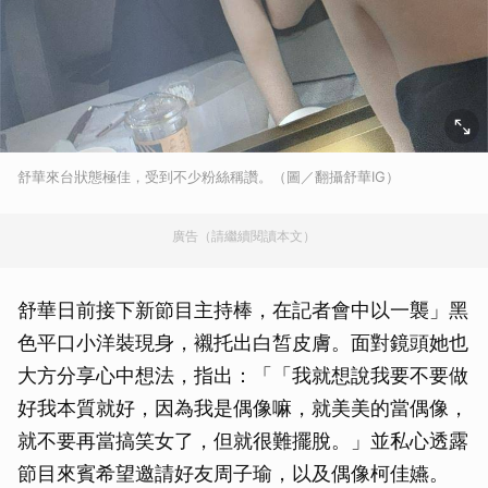
舒華來台狀態極佳，受到不少粉絲稱讚。（圖／翻攝舒華IG）
廣告（請繼續閱讀本文）
舒華日前接下新節目主持棒，在記者會中以一襲」黑
色平口小洋裝現身，襯托出白皙皮膚。面對鏡頭她也
大方分享心中想法，指出：「「我就想說我要不要做
好我本質就好，因為我是偶像嘛，就美美的當偶像，
就不要再當搞笑女了，但就很難擺脫。」並私心透露
節目來賓希望邀請好友周子瑜，以及偶像柯佳嬿。