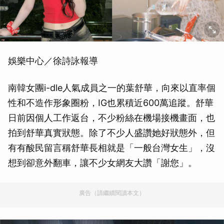
娛樂中心／徐詩詠報導
南韓女團i-dle人氣成員之一的葉舒華，向來以直率個
性和不造作形象圈粉，IG也累積近600萬追蹤。舒華
日前因個人工作返台，不少粉絲在機場接機畫面，也
拍到舒華真實狀態。除了不少人盛讚她好狀態外，但
有有酸民留言稱舒華長相就是「一般台灣女生」，沒
想到卻意外翻車，讓不少女網友大讚「謝您」。
廣告（請繼續閱讀本文）