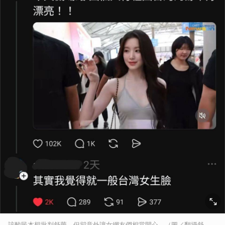
該酸民本想批判舒華，但卻意外讓女網友們相當開心。（圖／翻攝舒