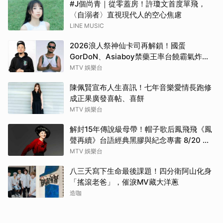
#J個尚青｜從零蓋房！許瓊文首度單飛，
〈自溺者〉直視現代人的空心焦慮
LINE MUSIC
2026浪人祭神仙卡司再解鎖！國蛋
GorDoN、Asiaboy禁藥王率台饒霸氣炸翻
府城 11 月安平重磅開躁！
MTV 娛樂台
陳佩賢宣布人生喜訊！七年音樂愛情長跑修
成正果廣發喜帖、喜餅
MTV 娛樂台
解封15年傳說級母帶！帽子歌后鳳飛飛《鳳
聲再續》台語經典黑膠與紀念專書 8/20 珍
藏預購
MTV 娛樂台
八三夭寫下生命最後課題！四分衛阿山化身
「搖滾老爸」，催淚MV藏大洋蔥
造咖