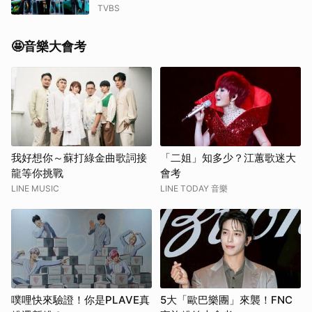
TVBS
🤩音樂大會考
我好想你～蘇打綠金曲歌詞接
「二姐」知多少？江蕙歌迷大
龍等你挑戰
會考
LINE MUSIC
LINE TODAY 音樂
噗哩快來驗證！你是PLAVE真
5大「歐巴樂團」來襲！FNC