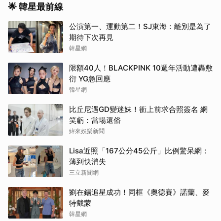
🌟 韓星最前線
公演第一、運動第二！SJ東海：離別是為了
期待下次再見
韓星網
限額40人！BLACKPINK 10週年活動遭轟敷
衍 YG急回應
韓星網
比丘尼遇GD變迷妹！衝上前求合照簽名 網
笑虧：當場還俗
緯來娛樂新聞
Lisa近照「167公分45公斤」比例驚呆網：
薄到快消失
三立新聞網
劉在錫追星成功！同框《奧德賽》諾蘭、麥
特戴蒙
韓星網