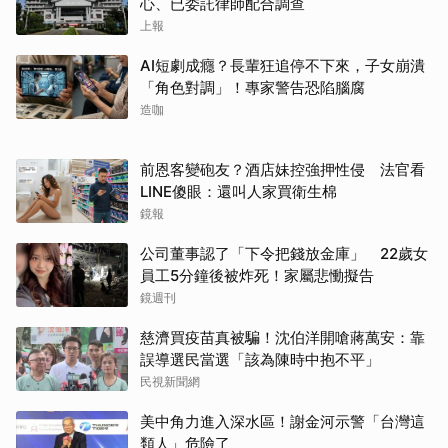
心、已委託律師配合調查
上報
AI短劇成癮？長輩狂追停不下來，子女崩潰
「角色對調」！專家警告恐陷腦腐
造咖
前恩客變砲友？酒店妹控強押性侵 法官看
LINE傻眼：還叫人家買衛生棉
鏡報
公司董事認了「下令把錢放金庫」 22歲女
員工5分鐘後被炸死！家屬悲慟擬告
鏡週刊
慈濟買疫苗真被騙！沈伯洋開嗆蔣萬安：靠
誤導選民當選「該為陳時中抱不平」
民視新聞網
美中角力進入深水區！謝金河示警「台灣這
類人」危險了