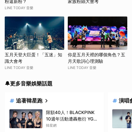
粉還新粉？
家族粉絲大會考
LINE TODAY 音樂
五月天登大巨蛋！「五迷」知
你是五月天裡的哪個角色？五
識大會考
月天歌詞心理測驗
LINE TODAY 音樂
LINE TODAY 音樂
🔔更多音樂娛樂話題
追著韓星跑
演唱
限額40人！BLACKPINK
10週年活動遭轟敷衍 YG急
回應
韓星網