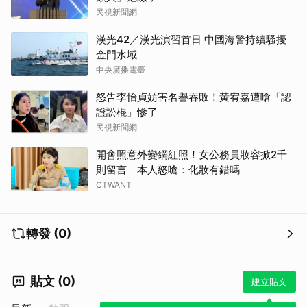
民視新聞網
漢光42／漢光演習首日 中國海警持續騷擾
金門水域
中央廣播電臺
怒告李怡貞妨害名譽吞敗！黃宥嘉遭嗆「認
證訟棍」慘了
民視新聞網
開會照意外變網紅照！女公務員妝容掀2千
則留言 本人怒嗆：化妝有錯嗎
CTWANT
取消
轉發 (0)
貼文 (0)
建立貼文