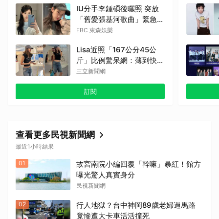
IU分手李鍾碩後曬照 突放
「舊愛張基河歌曲」緊急刪
除了
EBC 東森娛樂
Lisa近照「167公分45公
斤」比例驚呆網：薄到快消
失
三立新聞網
訂閱
查看更多民視新聞網
最近1小時結果
01
故宮南院小編回覆「幹嘛」暴紅！館方
曝光驚人真實身分
民視新聞網
02
行人地獄？台中神岡89歲老婦過馬路
竟慘遭大卡車活活撞死