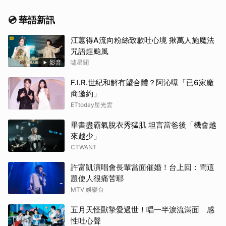
💿 華語新訊
江蕙得A流向粉絲致歉吐心境 揪萬人施魔法
咒語趕颱風
影音
噓星聞
F.I.R.世紀和解有望合體？阿沁曝「已6家廠
商邀約」
ETtoday星光雲
畢書盡霸氣脫衣秀猛肌 坦言當爸後「機會越
來越少」
CTWANT
許富凱演唱會長輩當面催婚！台上回：問這
題使人很痛苦耶
MTV 娛樂台
五月天怪獸摯愛過世！唱一半淚流滿面 感
性吐心聲