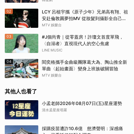
02
LCY 呂植宇攜《原子少年》兄弟高有翔、祖
安赴倫敦圓夢拍MV 從妝髮到攝影全自己
來！
MTV 娛樂台
03
#J個尚青｜從零蓋房！許瓊文首度單飛，
〈自溺者〉直視現代人的空心焦慮
LINE MUSIC
04
閻奕格攜手金曲級團隊葛大為、陶山推全新
單曲〈起始畫面〉變身上班族破關冒險
MTV 娛樂台
其他人也看了
小孟老師2026年08月07日(五)星座運勢
清水孟星座塔羅
採購疫苗遭詐10.6億 慈濟聲明：深感痛