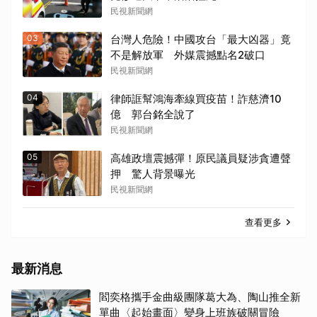
民視新聞網
03
台灣人危險！中國攻台「最大凶器」竟
不是解放軍 外媒震撼點名2破口
民視新聞網
04
律師誆幫鴻海牽線買疫苗！詐慈濟10
億 郭台銘全說了
民視新聞網
05
高雄政壇震撼彈！原民議員疑涉貪遭聲
押 驚人背景曝光
民視新聞網
查看更多
最新消息
閻奕格攜手金曲級團隊葛大為、陶山推全新
單曲〈起始畫面〉變身上班族破關冒險