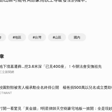
取消
柳
#地區
#台灣
#山區
國內
章
地下墳墓遷葬…挖3.6米深「已見400座」！今辦法會安撫祖先
三立新聞網
校園割頸被害人楊承勳全名終得公開 楊爸捐500萬以兒名成立獎助
CTWANT
打開一看驚見「黃金牆」!明星律師天空樹豪宅地板一掀開：全是現鈔