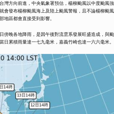
台灣方向前進，中央氣象署預估，楊柳颱風以中度颱風強
就會發布楊柳颱風海上及陸上颱風警報，且不論楊柳颱風
部地區都會直接受到影響。
日傍晚各地降雨，是因午後對流雲系發展旺盛造成，與颱
當日累積雨量達一七九毫米，嘉義竹崎也達一六六毫米。