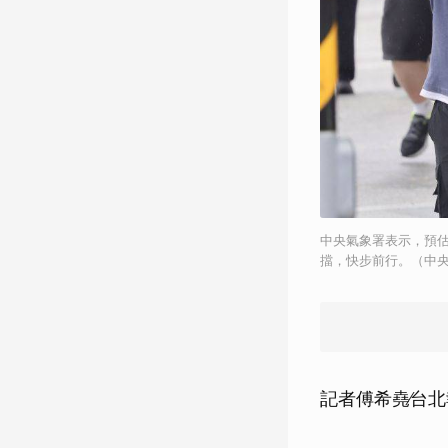
中央氣象署表示，預
擋，快步前行。（中
記者傅希堯∕台