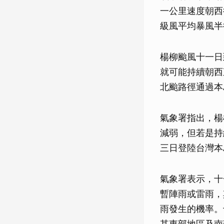
一公里速度朝西
級風平均暴風半
楊柳颱風十一日
就可能持續朝西
北颱路徑通過本
氣象署指出，楊
減弱，但若是持
三日登陸台灣本
氣象署表示，十
暫陣雨或雷雨，
雨發生的機率。
其東部地區及南