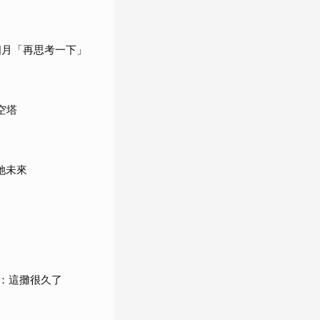
個月「再思考一下」
空塔
她未來
：這攤很久了