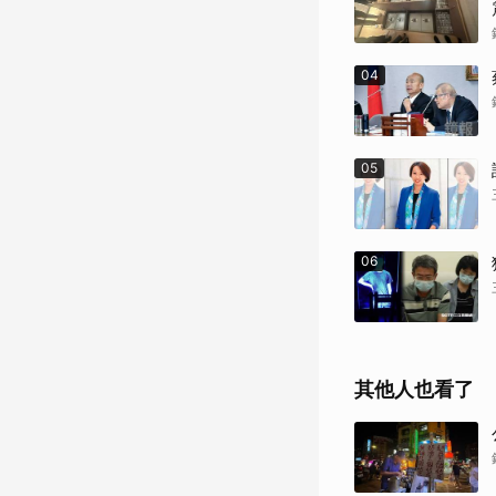
04
05
06
其他人也看了