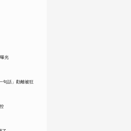
況曝光
一句話」勸離被狂
控
癮了