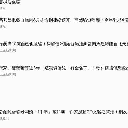
震撼影像曝
鏡報
蔡其昌批藍白拖到8月拚命刪凍總預算 韓國瑜也呼籲：今年剩只4
鏡報
詐慈濟10億自己也被騙！律師借2億給香港通緝富商馬廷海建台北天
三立新聞網
獨家／雙親苦等近3年 遭殺資優兒「有全名了」！乾妹稱賠償恐毀
三立新聞網
公館雞蛋糕老闆娘「1手勢」藏洋蔥 作家感動PO文號召買爆！網友
鏡週刊