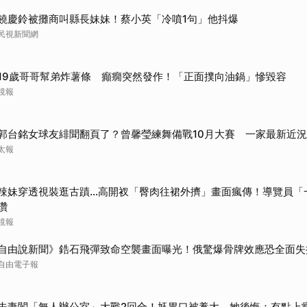
饒慶鈴被攤商叫縣長妹妹！蔡小英「冷噴1句」他抖爆
民視新聞網
19歲哥哥幫弟炸薯條 癲癇突然發作！「正面撲向油鍋」慘毀容
鏡報
郭台銘女球友緋聞翻頁了？曾馨瑩練舞備戰10月大賽 一家最新近
太報
辣妹穿透視裝逛古蹟…高開衩「臀肉往裙外擠」畫面瘋傳！導覽員「
讚
鏡報
自由說新聞》鋯石飛彈致命空襲畫面曝光！俄驚爆骨牌效應恐全面失
自由電子報
夫妻闖「無人辦公室」大戰2回合！尪胃口被養大 她後悔：有點上