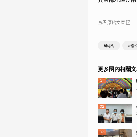
查看原始文章
#颱風
#楊
更多國內相關文
01
02
03