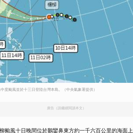
為中度颱風並於十三日登陸台灣本島。（中央氣象署提供）
廣告（請繼續閱讀本文）
柳颱風十日晚間位於鵝鑾鼻東方約一千六百公里的海面上