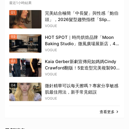
最近1小時結果
01
完美結合極簡「中長髮」與性感「鮑伯
頭」，2026髮型趨勢指標「Slip
Bob」為何自帶90年代超模氣場？
VOGUE
02
HOT SPOT｜時尚烘焙品牌「Moon
Baking Studio」微風廣場展新店，4大
麵包主題早午餐、時令風味甜點，再定
VOGUE
義你的用餐日常
03
Kaia Gerber新劇宣傳宛如媽媽Cindy
Crawford翻版！5套造型完美複製90
年代超模經典風格
VOGUE
04
微針精華可以每天擦嗎？專家分享敏感
肌最佳用法，新手常見錯誤
VOGUE
查看更多