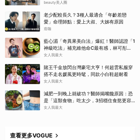
滿滿
beauty美人圈
老少配較長久？3種人最適合「年齡差戀
愛」命理師點：愛上大叔、大姊有原因
造咖
藍心湄「奇異果美白法」爆紅！醫師認證「1
神級吃法」補充維他命C最有感，林可彤自
曝從小跟著吃
女人我最大
賭王千金放閃台灣豪宅大亨！何超雲私服穿
搭不走名媛風更時髦，同款小白鞋超耐看
女人我最大
減肥一到晚上就破功？醫師揭嘴饞原因：恐
是「這類食物」吃太少，3招穩住食慾更容
易瘦！
女人我最大
查看更多VOGUE