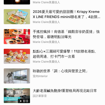
Marie Claire美麗佳人
2026夏天最可愛的甜甜圈！Krispy Kreme
X LINE FRIENDS minini聯名來了，4款限定
口味、周邊商品及優惠一次看
Marie Claire美麗佳人
手搖控瘋掉！肯德基「鐵觀音珍奶蛋撻」強
勢登場，最聰明點法曝光
Marie Claire美麗佳人
點點心×三麗鷗可愛爆擊！11款聯名港點、
超萌周邊、打卡門市一次看
Marie Claire美麗佳人
聆聽的世界「調：心境與聲景之間」
室內Interior
大齡老屋鹹魚翻身!重塑格局再現北歐日常
設計家影音
影音