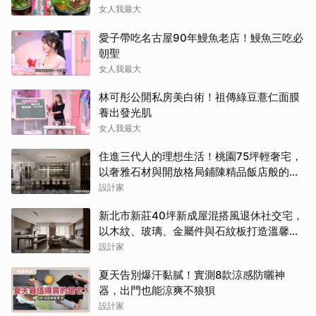
香菜甜點店爆紅
女人我最大
愛子帶吃名古屋90年鰻魚老店！鰻魚三吃必
朝聖
女人我最大
林可彤公開私房美白術！祖傳綠豆薏仁面膜
養出發光肌
女人我最大
住進三代人的理想生活！桃園75坪輕奢宅，
以奢雅石材與開放格局鋪陳精品飯店般的優
雅日常
設計家
新北市新莊40坪新成屋混搭風退休社交宅，
以木紋、玻璃、金屬件與石紋板打造溫馨日
常
設計家
夏天告別爆汗黏膩！實測8款涼感防曬神
器，出門也能涼爽不狼狽
設計家