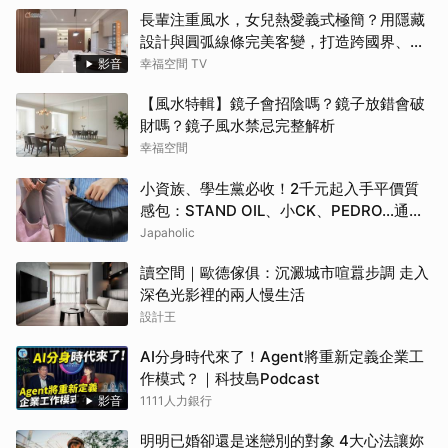
長輩注重風水，女兒熱愛義式極簡？用隱藏
設計與圓弧線條完美客變，打造跨國界、跨
世代都點頭的客變療癒休閒宅！
影音
幸福空間 TV
【風水特輯】鏡子會招陰嗎？鏡子放錯會破
財嗎？鏡子風水禁忌完整解析
幸福空間
小資族、學生黨必收！2千元起入手平價質
感包：STAND OIL、小CK、PEDRO…通勤
約會都超加分
Japaholic
讀空間｜歐德傢俱：沉澱城市喧囂步調 走入
深色光影裡的兩人慢生活
設計王
AI分身時代來了！Agent將重新定義企業工
作模式？｜科技島Podcast
影音
1111人力銀行
明明已婚卻還是迷戀別的對象 4大心法讓妳