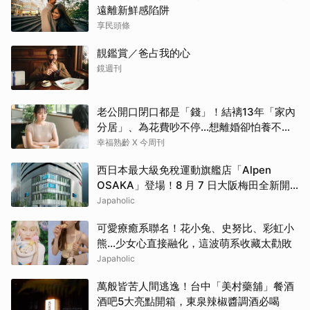
遠離新鮮感陷阱
享民頭條
靚鑑賞／爸占我的心
鏡週刊
老公開口閉口都是「錢」！結褵13年「家內
分居」、為花費吵不停…想離婚卻怕養不活
自己：還要忍3年？
幸福熟齡 X 今周刊
西日本最大級免稅運動旗艦店「Alpen
OSAKA」登場！8 月 7 日大阪梅田全新開
幕！
Japaholic
可愛療癒系聯名！花小兔、史努比、彩虹小
熊…少女心直接融化，這波萌系收藏太勸敗
Japaholic
萬般皆苦人間逃逸！台中「美村藥舖」餐酒
酒吧5大亮點開箱，東泉辣椒醬調酒必喝