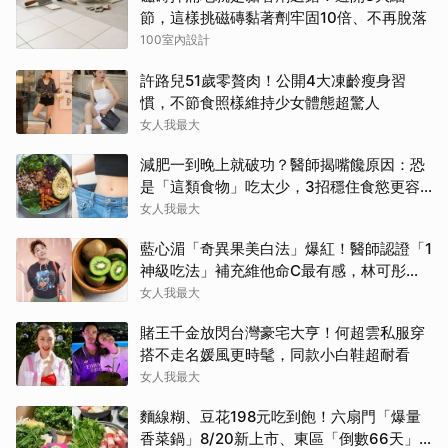
節，這樣挑磁磚黏著劑牢固10倍、不再脫落
100室內設計
許路兒51歲零贅肉！公開4大凍齡瘦身習
慣，不節食照樣維持少女體態超驚人
女人我最大
減肥一到晚上就破功？醫師揭嘴饞原因：恐
是「這類食物」吃太少，3招穩住食慾更容
易瘦！
女人我最大
藍心湄「奇異果美白法」爆紅！醫師認證「1
神級吃法」補充維他命C最有感，林可彤自
曝從小跟著吃
女人我最大
賭王千金放閃台灣豪宅大亨！何超雲私服穿
搭不走名媛風更時髦，同款小白鞋超耐看
女人我最大
麵線糊、豆花198元吃到飽！六扇門「爆量
香菜鍋」8/20新上市、東區「倒數66天」