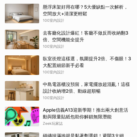
懸浮床架好用在哪？5大優缺點一次解析，
空間放大+清潔更輕鬆
100室內設計
去客廳化設計爆紅！客廳不做反而收納翻3
倍、空間機能全提升
100室內設計
臥室崁燈這樣選，氛圍提升2倍、不傷眼！3
大配置細節新手必看
100室內設計
中島電器櫃沒預留，家電擺放超混亂！這樣
設計收納增2倍、動線超順暢
100室內設計
Apple信義A13迎新學期！推出兩大創意活
動與限量貼紙包助你解鎖無限潛能
Zeek玩家誌
磁磚掉滿地就是黏著劑選錯！避開3大細