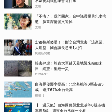
不斷挑剔讓他學會這件事
太報
「不痛了，我們回家」台中議員楊典忠妻病
取消
逝 臉書深情發文追悼
太報
宏都拉斯傻眼了！斷交台灣竟害「這產業」
大崩盤 國會議長急出1大招
民視新聞網
蝗害肆虐！蝗蟲大軍鋪天蓋地襲來宛如末
日 網驚：聖經十災
CTWANT
白海豚侵襲率提高！北北基桃等6縣市破5
成 連江67%全台最高
鏡週刊
【一週天氣】白海豚侵襲北北基等6縣市機
率逾5成 週末全台風雨一次看