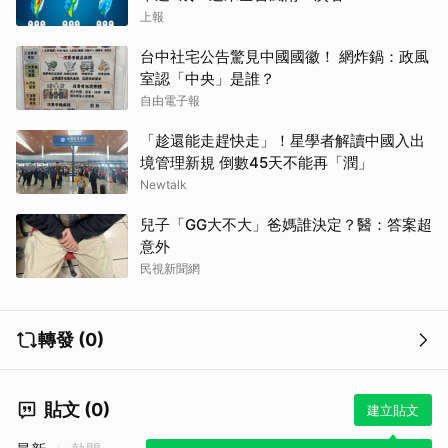
上報
台中社宅公告驚見中國國徽！ 網炸鍋：政風
室認「中央」是誰？
自由電子報
「趁還能走趕快走」！星學者解讀中國入出
境管理新規 倒數45天不能再「潤」
Newtalk
兒子「GG大不大」爸媽誰決定？醫：答案超
意外
民視新聞網
轉發 (0)
貼文 (0)
建立貼文