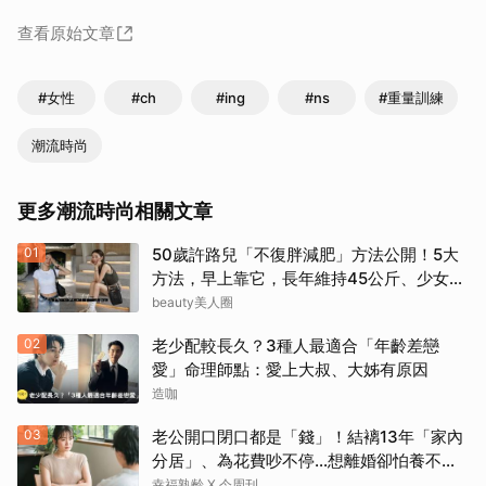
查看原始文章
#女性
#ch
#ing
#ns
#重量訓練
潮流時尚
更多潮流時尚相關文章
01
50歲許路兒「不復胖減肥」方法公開！5大
方法，早上靠它，長年維持45公斤、少女感
滿滿
beauty美人圈
02
老少配較長久？3種人最適合「年齡差戀
愛」命理師點：愛上大叔、大姊有原因
造咖
03
老公開口閉口都是「錢」！結褵13年「家內
分居」、為花費吵不停…想離婚卻怕養不活
自己：還要忍3年？
幸福熟齡 X 今周刊