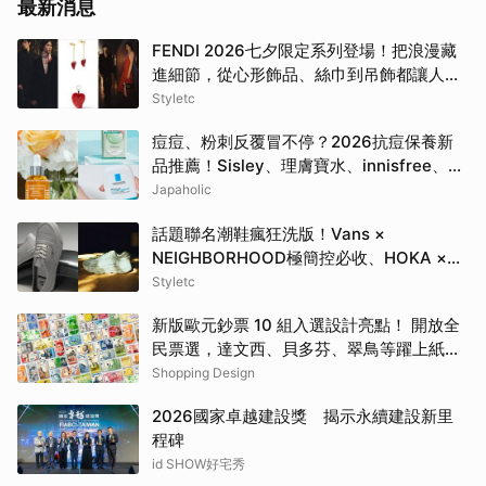
最新消息
FENDI 2026七夕限定系列登場！把浪漫藏
進細節，從心形飾品、絲巾到吊飾都讓人一
眼心動
Styletc
痘痘、粉刺反覆冒不停？2026抗痘保養新
品推薦！Sisley、理膚寶水、innisfree、
Bifesta 4大爆款一次看
Japaholic
話題聯名潮鞋瘋狂洗版！Vans ×
NEIGHBORHOOD極簡控必收、HOKA ×
BEAMS根本穿上腳的藝術品
Styletc
新版歐元鈔票 10 組入選設計亮點！ 開放全
民票選，達文西、貝多芬、翠鳥等躍上紙鈔
一次看
Shopping Design
2026國家卓越建設獎 揭示永續建設新里
程碑
id SHOW好宅秀