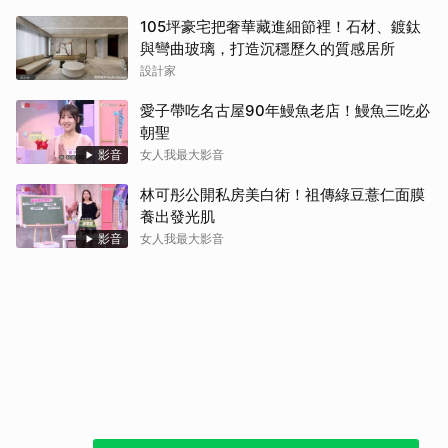
105坪豪宅把奢華藏進細節裡！石材、鍍鈦
與彎曲玻璃，打造沉穩歷久的質感居所
設計家
愛子帶吃名古屋90年鰻魚老店！鰻魚三吃必
朝聖
影音
女人我最大影音
林可彤公開私房美白術！祖傳綠豆薏仁面膜
養出發光肌
影音
女人我最大影音