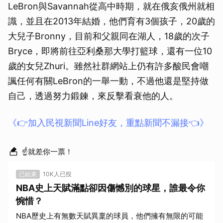
LeBron與Savannah從高中時期，就在俄亥俄州就相
識，並且在2013年結婚，他們育有3個孩子，20歲的
大兒子Bronny，目前和父親同在湖人，18歲的次子
Bryce，即將前往亞利桑那大學打籃球，還有一位10
歲的女兒Zhuri。雖然社群網站上仍有許多酸民會嘲
諷任何有關LeBron的一舉一動，不過他還是堅持做
自己，透過努力鍛鍊，來反擊看衰他的人。
《👉加入民視新聞Line好友，重點新聞不漏接👈》
☝就差你一票！
已結束
10K人已投
NBA史上天賦滿點卻因傷憾別的球星，誰最令你
惋惜？
NBA歷史上有無數天賦異稟的球員，他們擁有無限的可能