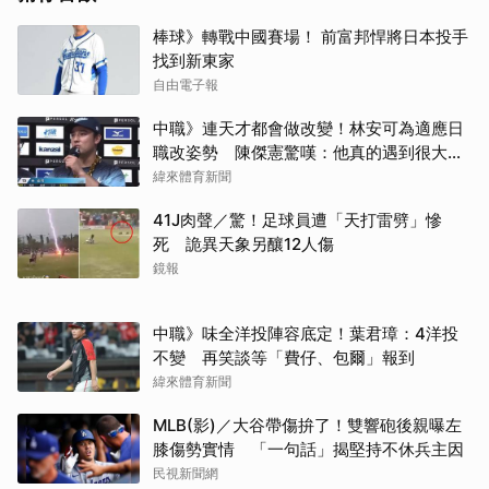
棒球》轉戰中國賽場！ 前富邦悍將日本投手
找到新東家
自由電子報
中職》連天才都會做改變！林安可為適應日
職改姿勢 陳傑憲驚嘆：他真的遇到很大挫
折
緯來體育新聞
41J肉聲／驚！足球員遭「天打雷劈」慘
死 詭異天象另釀12人傷
鏡報
中職》味全洋投陣容底定！葉君璋：4洋投
不變 再笑談等「費仔、包爾」報到
緯來體育新聞
MLB(影)／大谷帶傷拚了！雙響砲後親曝左
膝傷勢實情 「一句話」揭堅持不休兵主因
民視新聞網