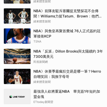
緯來體育新聞
NBA》前隊友駁斥塞爾提克雙探花不合傳
聞！Williams力挺Tatum、Brown：他們根
本不討厭彼此
緯來體育新聞
NBA》與詹皇再聚首費城 76人正式簽約冠
軍後衛KCP
TSNA
NBA「反派」Dillon Brooks與太陽續約 3年
7300萬美元
民視新聞網
NBA》休賽季最瘋狂交易是哪一筆？Herro
自嘲笑回：我換字母哥
緯來體育新聞
最強浪人砍將重返NBA 華克簽1年短約加
盟金塊
ETtoday新聞雲