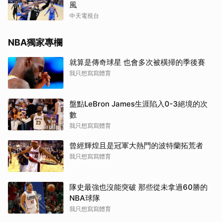
風
中天電視台
NBA獨家專欄
就算是傳奇球星 也會多次被橫掃的季後賽
我只想寫寫體育
盤點LeBron James生涯陷入0-3絕境的次
數
我只想寫寫體育
曾經輝煌且是冠軍大熱門的波特蘭拓荒者
我只想寫寫體育
隊史最強也沒能突破 那些從未拿過60勝的
NBA球隊
我只想寫寫體育