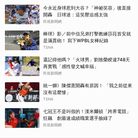
今永近身球惹到大谷？「神祕笑容」後直接
開轟 日球迷：這笑壓迫感太強
民視新聞網
棒球》影／前中信兄弟打擊教練莎菈首安就
是滿貫砲！ 寫下WPBL女棒紀錄
TSNA
還記得他嗎？「火球男」劉致榮睽違748天
再實戰「感性發文喊幸福」
民視新聞網
統一獅》陳傑憲開轟有原因！ 「我之前從來
沒有這麼慘」
TSNA
七冠王不是叫假的！漢米爾頓「跨界電競」
狂飆 創最速成績職業選手臉綠了
民視新聞網