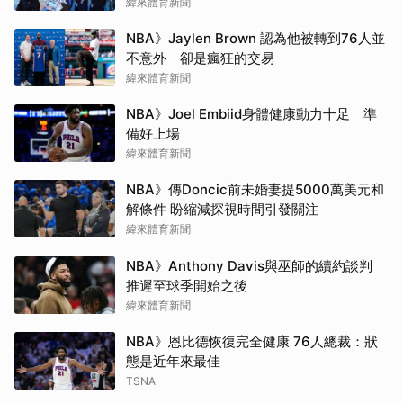
緯來體育新聞
NBA》Jaylen Brown 認為他被轉到76人並
不意外 卻是瘋狂的交易
緯來體育新聞
NBA》Joel Embiid身體健康動力十足 準
備好上場
緯來體育新聞
NBA》傳Doncic前未婚妻提5000萬美元和
解條件 盼縮減探視時間引發關注
緯來體育新聞
NBA》Anthony Davis與巫師的續約談判
推遲至球季開始之後
緯來體育新聞
NBA》恩比德恢復完全健康 76人總裁：狀
態是近年來最佳
TSNA