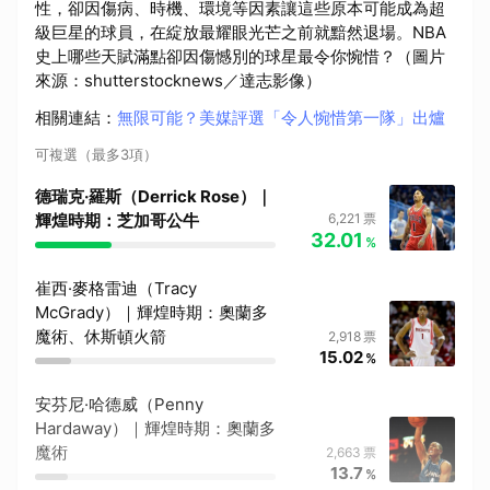
性，卻因傷病、時機、環境等因素讓這些原本可能成為超
級巨星的球員，在綻放最耀眼光芒之前就黯然退場。NBA
史上哪些天賦滿點卻因傷憾別的球星最令你惋惜？（圖片
來源：shutterstocknews／達志影像）
相關連結
：
無限可能？美媒評選「令人惋惜第一隊」出爐
可複選（最多3項）
德瑞克·羅斯（Derrick Rose）｜
輝煌時期：芝加哥公牛
6,221
票
32.01
%
崔西·麥格雷迪（Tracy
McGrady）｜輝煌時期：奧蘭多
魔術、休斯頓火箭
2,918
票
15.02
%
安芬尼·哈德威（Penny
Hardaway）｜輝煌時期：奧蘭多
魔術
2,663
票
13.7
%