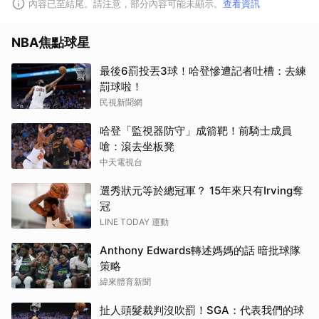
內容已至結尾。請注意，部分內容可能未顯示。
查看資訊
NBA焦點球星
最後6罰投丟3球！哈登慘遭記者吐槽：去練
罰球啦！
民視新聞網
哈登「監視器防守」成箭靶！前騎士成員
嗆：滾去坐板凳
中天電視台
選秀狀元等於總冠軍？ 15年來只有Irving奪
冠
LINE TODAY 運動
Anthony Edwards轉述媽媽的話 暗批球隊
策略
緯來體育新聞
扯人頭髮裁判沒吹罰！SGA：代表我們的球