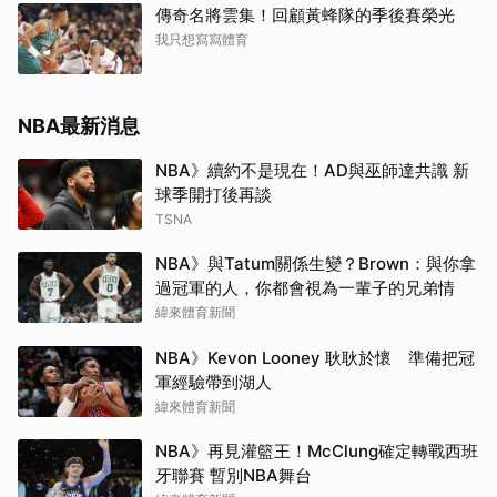
傳奇名將雲集！回顧黃蜂隊的季後賽榮光
我只想寫寫體育
NBA最新消息
NBA》續約不是現在！AD與巫師達共識 新
球季開打後再談
TSNA
NBA》與Tatum關係生變？Brown：與你拿
過冠軍的人，你都會視為一輩子的兄弟情
緯來體育新聞
NBA》Kevon Looney 耿耿於懷 準備把冠
軍經驗帶到湖人
緯來體育新聞
NBA》再見灌籃王！McClung確定轉戰西班
牙聯賽 暫別NBA舞台