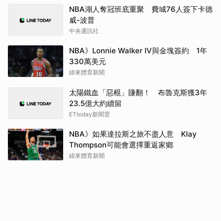
NBA湖人奪冠班底重聚 費城76人簽下卡德
威-波普
中央通訊社
NBA》Lonnie Walker IV與金塊簽約 1年
330萬美元
緯來體育新聞
太陽鐵血「惡棍」賺翻！ 布魯克斯獲3年
23.5億大約續留
ETtoday新聞雲
NBA》如果達拉斯之旅不盡人意 Klay
Thompson可能會選擇重返家鄉
緯來體育新聞