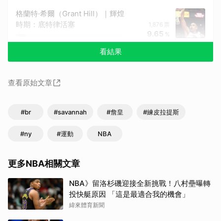
格蘭特·希爾（Grant Hill）｜輝煌
時期：底特律活塞
1,876
票
9.65
%
看結果
查看原始文章
#br
#savannah
#詹皇
#練皮拉提斯
#ny
#運動
NBA
更多NBA相關文章
NBA》留洛杉磯迎接全新挑戰！八村壘曝轉
投快艇原因 「這是最適合我的機會」
緯來體育新聞