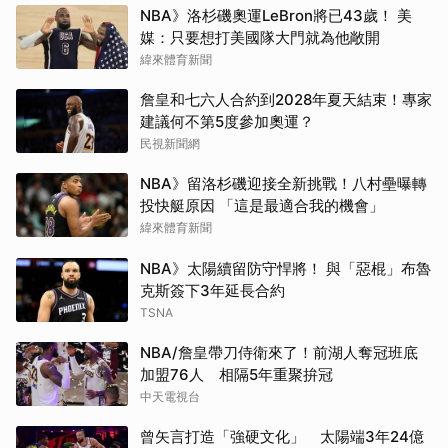
NBA》洛杉磯奧運LeBron將已43歲！ 美
媒：只要想打美國隊大門就為他敞開
緯來體育新聞
詹皇和七六人合約到2028年夏天結束！專家
建議何不第5度參加奧運？
民視新聞網
NBA》留洛杉磯迎接全新挑戰！八村壘曝轉
投快艇原因 「這是最適合我的機會」
緯來體育新聞
NBA》太陽續留防守悍將！ 與「惡棍」布魯
克斯簽下3年延長合約
TSNA
NBA/詹皇帶刀侍衛來了！前湖人奪冠班底
加盟76人 相隔5年重聚拚冠
中天電視台
曾矢言打造「強硬文化」 太陽端3年24億