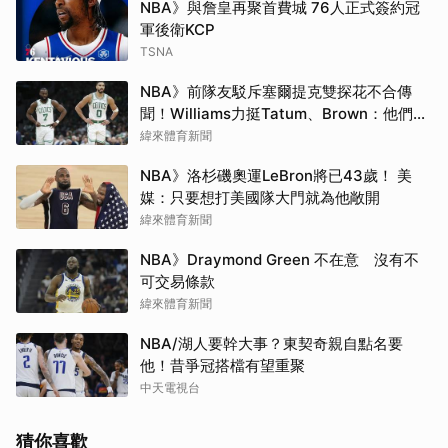
NBA》與詹皇再聚首費城 76人正式簽約冠
軍後衛KCP
TSNA
NBA》前隊友駁斥塞爾提克雙探花不合傳
聞！Williams力挺Tatum、Brown：他們根
本不討厭彼此
緯來體育新聞
NBA》洛杉磯奧運LeBron將已43歲！ 美
媒：只要想打美國隊大門就為他敞開
緯來體育新聞
NBA》Draymond Green 不在意 沒有不
可交易條款
緯來體育新聞
NBA/湖人要幹大事？東契奇親自點名要
他！昔爭冠搭檔有望重聚
中天電視台
猜你喜歡