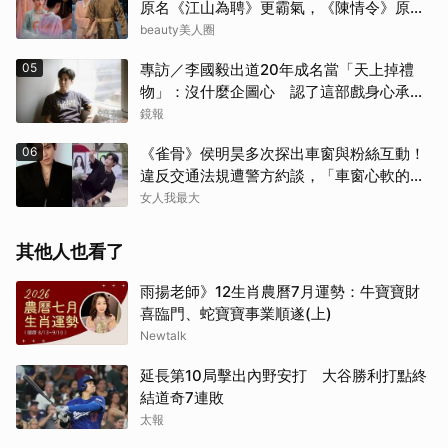
原名《江山為聘》更霸氣，《陳情令》原名
好聽
beauty美人圈
05
專訪／李國毅出道20年成名當「天上掉禮
物」：沒什麼企圖心 認了這部戲身心承受
壓力最大
鏡報
06
《雀骨》侯明昊多次探出車窗與粉絲互動！
違反交通法規遭警方約談，「車窗心軟的
神」上熱搜
女人我最大
其他人也看了
雨揚老師》12生肖農曆7月運勢：牛寶寶財
喜臨門、蛇寶寶事業順遂(上)
Newtalk
延長第10局擊出內野安打 大谷勝利打點終
結道奇7連敗
太報