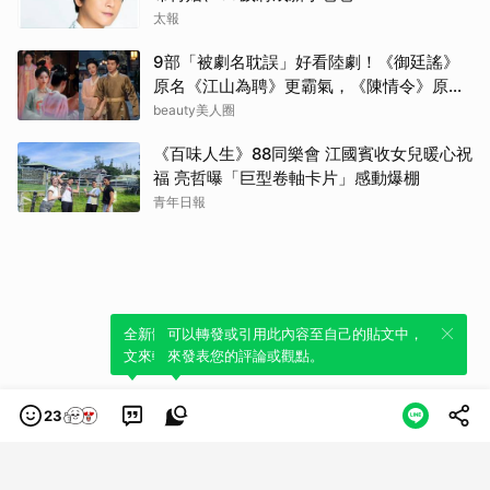
太報
9部「被劇名耽誤」好看陸劇！《御廷謠》
原名《江山為聘》更霸氣，《陳情令》原名
好聽
beauty美人圈
《百味人生》88同樂會 江國賓收女兒暖心祝
福 亮哲曝「巨型卷軸卡片」感動爆棚
青年日報
全新體驗！一鍵引用此內容，透過發布貼
可以轉發或引用此內容至自己的貼文中，
文來輕鬆表達個人立場。
來發表您的評論或觀點。
23
類別