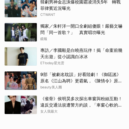
韓劇男神金志洙爆校園霸凌消失5年 轉戰
菲律賓近況曝光
CTWANT
獨家／朱軒洋一開口全劇組傻眼！嚴藝文嚇
問「同一首歌？」 真實唱功曝光
鏡報
專訪／李國毅是白曉燕玩伴！揭「命案前幾
天出遊」從小認識白冰冰
ETtoday星光雲
9部「被劇名耽誤」好看陸劇！《御廷謠》
原名《江山為聘》更霸氣，《陳情令》原名
好聽
beauty美人圈
《雀骨》侯明昊多次探出車窗與粉絲互動！
違反交通法規遭警方約談，「車窗心軟的
神」上熱搜
女人我最大