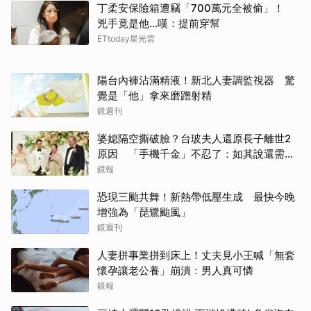
丁柔安保險箱遭竊「700萬元全被偷」！
兇手竟是他...嘆：提前穿幫
ETtoday星光雲
陽台內褲沾滿精液！新北人妻調監視器 驚
覺是「他」拿來磨蹭射精
鏡週刊
婆媳隔空撕破臉？台玻夫人還原長子離世2
原因 「手機千金」不忍了：如其說還需要
離開嗎？
鏡報
恐現三颱共舞！新熱帶低壓生成 最快今晚
增強為「琵鷺颱風」
鏡週刊
人妻拼事業拼到床上！丈夫見小王喊「無套
懷孕讓老公養」崩潰：男人真可憐
鏡報