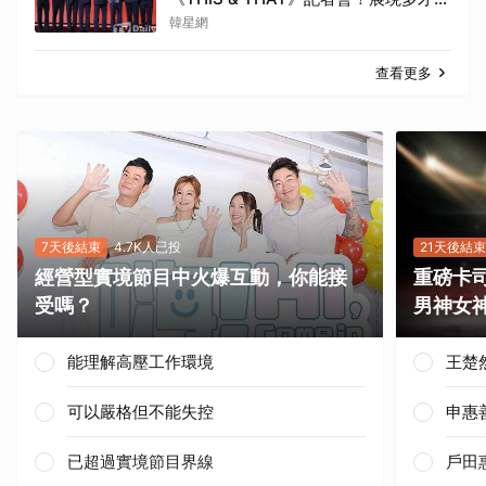
能與滿滿自信，預告「以熱治熱」炸裂
韓星網
夏日音樂圈
查看更多
7天後結束
4.7K人已投
21天後結束
經營型實境節目中火爆互動，你能接
重磅卡司
受嗎？
男神女
能理解高壓工作環境
王楚
可以嚴格但不能失控
申惠
已超過實境節目界線
戶田