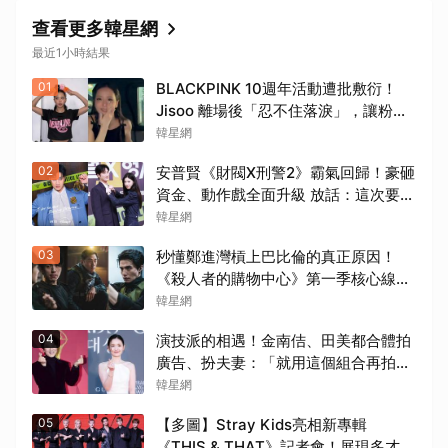
查看更多韓星網
最近1小時結果
01
BLACKPINK 10週年活動遭批敷衍！
Jisoo 離場後「忍不住落淚」，讓粉絲
看了好心疼
韓星網
02
安普賢《財閥X刑警2》霸氣回歸！豪砸
資金、動作戲全面升級 放話：這次要超
越第一季
韓星網
03
秒懂鄭進灣槓上巴比倫的真正原因！
《殺人者的購物中心》第一季核心線索
快速複習
韓星網
04
演技派的相遇！金南佶、田美都合體拍
廣告、扮夫妻：「就用這個組合再拍一
部戲劇吧」
韓星網
05
【多圖】Stray Kids亮相新專輯
《THIS & THAT》記者會！展現多才全