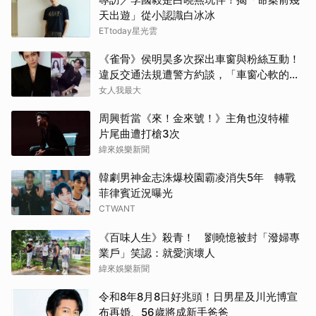
金武
天出遊」從小認識白冰冰
ETtoday星光雲
千黛
《雀骨》侯明昊多次探出車窗與粉絲互動！
徐仁
違反交通法規遭警方約談，「車窗心軟的
神」上熱搜
女人我最大
朴恩
周興哲當《來！金來號！》主角也沒特權
許楠
片尾曲遭打槍3次
緯來娛樂新聞
生田
韓劇男神金志洙爆校園霸凌消失5年 轉戰
菲律賓近況曝光
山下
CTWANT
山姆
《百味人生》殺青！ 劉曉憶被封「潑婦專
業戶」笑認：就愛演壞人
張凌
緯來娛樂新聞
Jis
令和8年8月8日好兆頭！日男星及川光博宣
布再婚、56歲將成新手爸爸