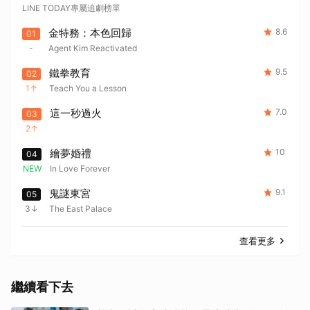
LINE TODAY專屬追劇榜單
金特務：本色回歸
8.6
01
-
Agent Kim Reactivated
鐵拳教育
9.5
02
1
Teach You a Lesson
這一秒過火
7.0
03
2
繪夢婚禮
10
04
NEW
In Love Forever
鬼謎東宮
9.1
05
3
The East Palace
查看更多
繼續看下去