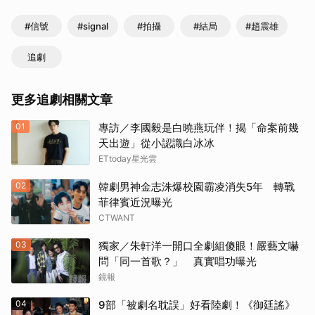
#信號
#signal
#拍攝
#結局
#趙震雄
追劇
更多追劇相關文章
01
專訪／李國毅是白曉燕玩伴！揭「命案前幾
天出遊」從小認識白冰冰
ETtoday星光雲
02
韓劇男神金志洙爆校園霸凌消失5年 轉戰
菲律賓近況曝光
CTWANT
03
獨家／朱軒洋一開口全劇組傻眼！嚴藝文嚇
問「同一首歌？」 真實唱功曝光
鏡報
04
9部「被劇名耽誤」好看陸劇！《御廷謠》