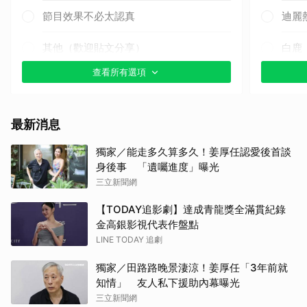
節目效果不必太認真
迪麗
其他（歡迎貼文分享）
白鹿
查看所有選項
小栗
Rai
最新消息
田曦
獨家／能走多久算多久！姜厚任認愛後首談
身後事 「遺囑進度」曝光
李星
三立新聞網
林智
【TODAY追影劇】達成青龍獎全滿貫紀錄
金高銀影視代表作盤點
金宣
LINE TODAY 追劇
獨家／田路路晚景淒涼！姜厚任「3年前就
金高
知情」 友人私下援助內幕曝光
三立新聞網
湯姆