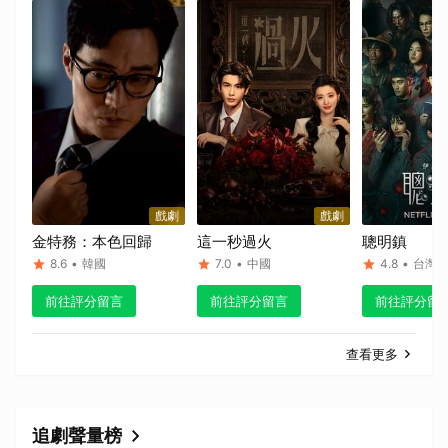
戲劇
戲劇
金特務：本色回歸
這一秒過火
聰明鎮
8.6
•
韓國
7.0
•
中國
4.8
•
台灣
前往評分留言
前往評分留言
前往評分留
查看更多
追劇聲量榜