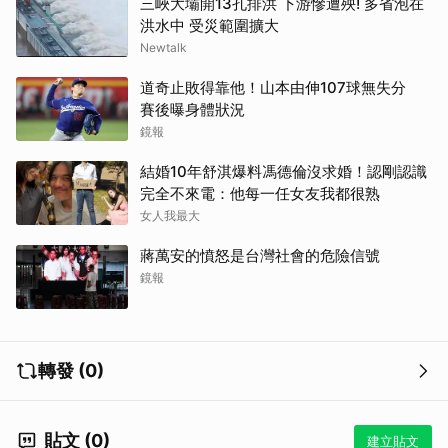
三峽大壩開13孔排洪 下游慘遭殃! 多省泡在
洪水中 受災範圍擴大
Newtalk
道奇止敗得靠他！山本由伸107球無失分
賽後曝身體狀況
鏡報
結婚10年舒淇爆料馮德倫沒求婚！認剛認識
完全不來電：他每一任女友我都很熟
女人我最大
蔣萬安的憤怒是台灣社會的危險信號
鏡報
轉發 (0)
貼文 (0)
建立貼文
取消