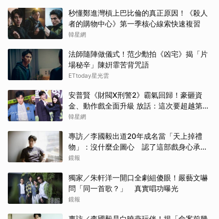
秒懂鄭進灣槓上巴比倫的真正原因！《殺人
其他
者的購物中心》第一季核心線索快速複習
韓星網
傑瑞
法師隨陣做儀式！范少勳拍《凶宅》揭「片
高允
場秘辛」陳姸霏苦背咒語
ETtoday星光雲
IU
安普賢《財閥X刑警2》霸氣回歸！豪砸資
金、動作戲全面升級 放話：這次要超越第一
蘇志
季
韓星網
朴海
專訪／李國毅出道20年成名當「天上掉禮
物」：沒什麼企圖心 認了這部戲身心承受
楊洋
壓力最大
鏡報
邊佑
獨家／朱軒洋一開口全劇組傻眼！嚴藝文嚇
問「同一首歌？」 真實唱功曝光
柳樂
鏡報
專訪／李國毅是白曉燕玩伴！揭「命案前幾