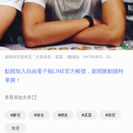
超帥保安原來是「天菜排長」孟霆。(圖擷自「mt760405」IG)
點開加入自由電子報LINE官方帳號，新聞脈動隨時
掌握！
查看原始文章
#豪宅
#保全
#網友
#孟霆
#保安
生活