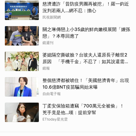
慈濟遭詐「昔防疫男團再被挖」！羅一鈞近
況判若兩人…網不忍：擔心
民視新聞網
關之琳傳戀上小35歲的鮮肉嫩模展開「嬤孫
戀」？本尊回應了
取消
鏡週刊
婆媳隔空撕破臉？台玻夫人還原長子離世2
原因 「手機千金」不忍了：如其說還需要
離開嗎？
鏡報
整個慈濟都被唬住！「美國慈濟青年」出現
10.6億BNT疫苗騙局始末曝
自由電子報
丁柔安保險箱遭竊「700萬元全被偷」！
兇手竟是他...嘆：提前穿幫
ETtoday星光雲