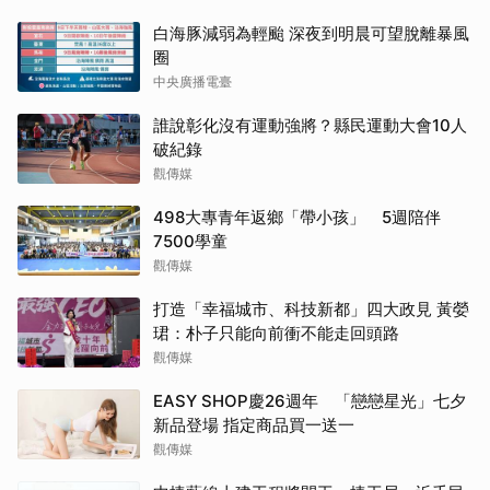
白海豚減弱為輕颱 深夜到明晨可望脫離暴風
圈
中央廣播電臺
誰說彰化沒有運動強將？縣民運動大會10人
破紀錄
觀傳媒
498大專青年返鄉「帶小孩」 5週陪伴
7500學童
觀傳媒
打造「幸福城市、科技新都」四大政見 黃嫈
珺：朴子只能向前衝不能走回頭路
觀傳媒
EASY SHOP慶26週年 「戀戀星光」七夕
新品登場 指定商品買一送一
觀傳媒