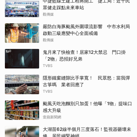
中捷藍線土建工程將開工 捷工局：近千民
眾健走踩點未來車站
觀傳媒
嚴防白海豚颱風外圍環流影響 中市水利局
啟動三級應變中心全面戒備
觀傳媒
鬼月來了快檢查！居家12大禁忌 門口掛
「2物」恐招好兄弟
TVBS
隱形鐵窗縫隙比手掌寬！ 民眾怒：當我彈
古箏嗎 業者回應了
TVBS
颱風天吃泡麵別只加蛋！他曝「1物」提味口
感大升級
壹蘋新聞網
大湖苗62線半個月三度落石！監視器砸壞未
修 居民繃緊神經