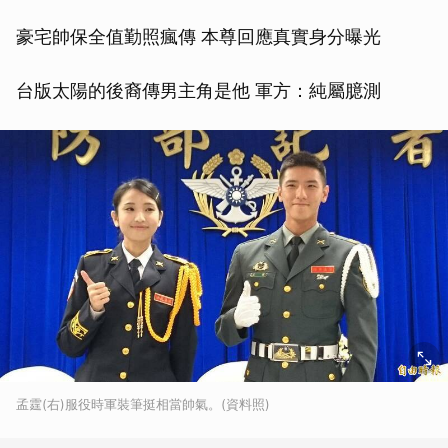
豪宅帥保全值勤照瘋傳 本尊回應真實身分曝光
台版太陽的後裔傳男主角是他 軍方：純屬臆測
孟霆(右)服役時軍裝筆挺相當帥氣。(資料照)