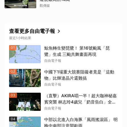
觀傳媒
查看更多自由電子報
最近1小時結果
01
鯨魚轉生變琵鷺！ 第16號颱風「琵
鷺」生成 三颱共舞畫面再現
自由電子報
02
中國下1場重大競賽阻礙者竟是「這動
物」比輝達晶片還難搞
自由電子報
03
（直擊）AKIRA唱一半！超大咖神秘嘉
賓突襲 林志玲4歲兒「奶音告白」全場
瘋了
自由電子報
04
中部以北進入白海豚「風雨搖滾區」 明
晚中南部注意間歇雨