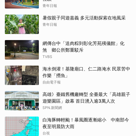
青年日報
暑假親子同遊嘉義 多元活動探索在地風采
青年日報
網傳台中「送肉粽到彰化芳苑殯儀館」化
煞 鄉公所鄭重駁斥
TVBS
海水倒灌！基隆廟口、仁二路淹水 民眾苦中
作樂「撈魚」
自由電子報
高雄》臺鐵舊機廠轉型 全臺最大「高雄親子
遊樂園區」啟幕 首日湧入逾3萬人次
SPN.新聞網
白海豚轉輕颱！暴風圈逐漸縮小 中南部今
夜至明晨防大雨
台視