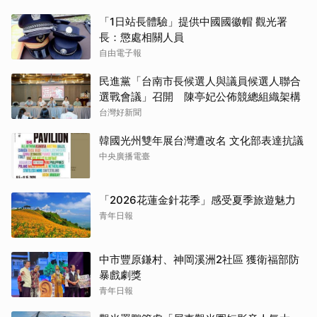
「1日站長體驗」提供中國國徽帽 觀光署
長：懲處相關人員
自由電子報
民進黨「台南市長候選人與議員候選人聯合
選戰會議」召開 陳亭妃公佈競總組織架構
台灣好新聞
韓國光州雙年展台灣遭改名 文化部表達抗議
中央廣播電臺
「2026花蓮金針花季」感受夏季旅遊魅力
青年日報
中市豐原鎌村、神岡溪洲2社區 獲衛福部防
暴戲劇獎
青年日報