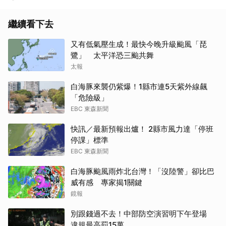
繼續看下去
又有低氣壓生成！最快今晚升級颱風「琵
鷺」 太平洋恐三颱共舞
太報
白海豚來襲仍紫爆！1縣市連5天紫外線飆
「危險級」
EBC 東森新聞
快訊／最新預報出爐！ 2縣市風力達「停班
停課」標準
EBC 東森新聞
白海豚颱風雨炸北台灣！「沒陸警」卻比巴
威有感 專家揭1關鍵
鏡報
別跟錢過不去！中部防空演習明下午登場
違規最高罰15萬