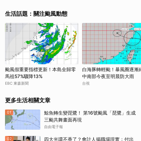
生活話題：關注颱風動態
颱風假重要指標更新！本島全歸零
白海豚轉輕颱！暴風圈逐
馬祖57%驟降13%
中南部今夜至明晨防大雨
EBC 東森新聞
台視
更多生活相關文章
01
鯨魚轉生變琵鷺！ 第16號颱風「琵鷺」生成
三颱共舞畫面再現
自由電子報
02
四大光環不香了？會計人揭職場現實：付出