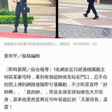
桃園藝文特區豪宅帥氣保安迷倒眾人。(圖擷自「mt760405」IG)
黃邦平／核稿編輯
〔即時新聞／綜合報導〕1名網友近日經過桃園藝文
特區某豪宅時，看到有個超帥保安站在門口，忍不住
拍照上傳到網路後隨即引發轟動，不少民眾直呼「好
帥啊」、「真的帥」，而這名保安得知後也大方現
身，原來他竟然是將近10年前超紅的「天菜排長」孟
霆！