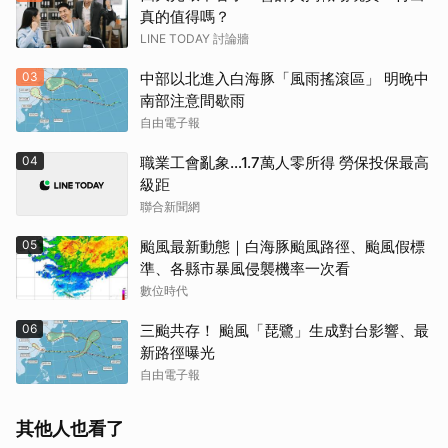
真的值得嗎？
LINE TODAY 討論牆
03
中部以北進入白海豚「風雨搖滾區」 明晚中
南部注意間歇雨
自由電子報
04
職業工會亂象…1.7萬人零所得 勞保投保最高
級距
聯合新聞網
05
颱風最新動態｜白海豚颱風路徑、颱風假標
準、各縣市暴風侵襲機率一次看
數位時代
06
三颱共存！ 颱風「琵鷺」生成對台影響、最
新路徑曝光
自由電子報
其他人也看了