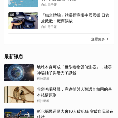
自由電子報
05
「鐵道體驗」站長帽竟掛中國國徽 日管
處致歉：廠商誤放
自由電子報
查看更多
最新訊息
地球本身可成「巨型暗物質偵測器」，搜尋
神秘軸子與暗光子訊號
科技新報
雀類鳴唱發聲，竟遵循與人類語言相同的基
本結構原則
科技新報
彰化縣民運動大會10人破紀錄 突破自我締造
佳績