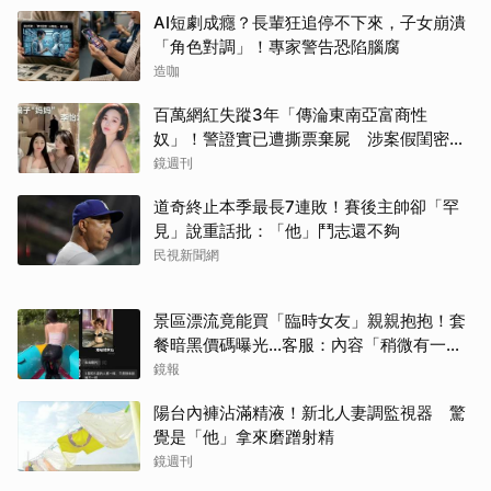
AI短劇成癮？長輩狂追停不下來，子女崩潰
「角色對調」！專家警告恐陷腦腐
造咖
百萬網紅失蹤3年「傳淪東南亞富商性
奴」！警證實已遭撕票棄屍 涉案假閨密近
況曝光
鏡週刊
道奇終止本季最長7連敗！賽後主帥卻「罕
見」說重話批：「他」鬥志還不夠
民視新聞網
景區漂流竟能買「臨時女友」親親抱抱！套
餐暗黑價碼曝光…客服：內容「稍微有一點
尺度」
鏡報
陽台內褲沾滿精液！新北人妻調監視器 驚
覺是「他」拿來磨蹭射精
鏡週刊