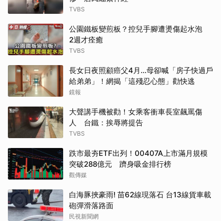
TVBS
公園鐵板變煎板？控兒手腳遭燙傷起水泡
2週才痊癒
TVBS
長女日夜照顧癌父4月…母卻喊「房子快過戶
給弟弟」！網揭「這殘忍心態」勸快逃
鏡報
大聲講手機被勸！女乘客衝車長室飆罵傷
人 台鐵：挨辱將提告
TVBS
跌市最夯ETF出列！00407A上市滿月規模
突破288億元 躋身吸金排行榜
觀傳媒
白海豚挾豪雨! 苗62線現落石 台13線貨車載
砲彈滑落路面
民視新聞網